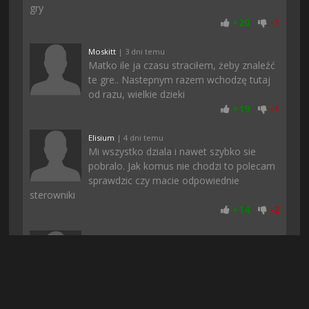
gry
+
20
-
1
Moskitt
| 3 dni temu
Matko ile ja czasu straciłem, żeby znaleźć
te gre.. Nastepnym razem wchodzę tutaj
od razu, wielkie dzieki
+
19
-
1
Elisium
| 4 dni temu
Mi wszystko dziala i nawet szybko sie
pobralo. Jak komus nie chodzi to polecam
sprawdzic czy macie odpowiednie
sterowniki
+
14
-
2
Krawcu
| 7 dni temu
No i tutaj bez problemu mozna pobrac,
dobrze ze strona znowu dziala bo w
innych serwisach nie moglem tego
znalezc, wszedzie chyba usuwaja za prawa autorskie