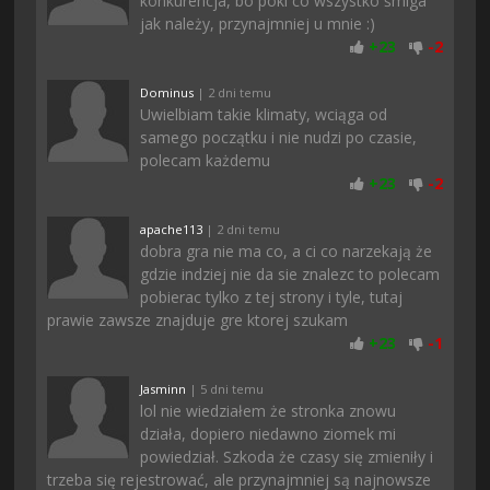
konkurencja, bo póki co wszystko śmiga
jak należy, przynajmniej u mnie :)
+
23
-
2
Dominus
| 2 dni temu
Uwielbiam takie klimaty, wciąga od
samego początku i nie nudzi po czasie,
polecam każdemu
+
23
-
2
apache113
| 2 dni temu
dobra gra nie ma co, a ci co narzekają że
gdzie indziej nie da sie znalezc to polecam
pobierac tylko z tej strony i tyle, tutaj
prawie zawsze znajduje gre ktorej szukam
+
23
-
1
Jasminn
| 5 dni temu
lol nie wiedziałem że stronka znowu
działa, dopiero niedawno ziomek mi
powiedział. Szkoda że czasy się zmieniły i
trzeba się rejestrować, ale przynajmniej są najnowsze