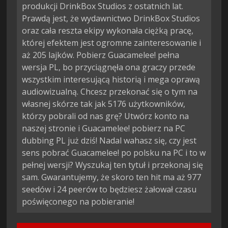
produkcji DrinkBox Studios z ostatnich lat.
Prawdą jest, że wydawnictwo DrinkBox Studios
oraz cała reszta ekipy wykonała ciężką pracę,
której efektem jest ogromne zainteresowanie i
aż 205 lajków. Pobierz Guacamelee! pełna
wersja PL, bo przyciągnęła ona graczy przede
wszystkim interesującą historią i mega oprawą
audiowizualną. Chcesz przekonać się o tym na
własnej skórze tak jak 5176 użytkowników,
którzy pobrali od nas grę? Utwórz konto na
naszej stronie i Guacamelee! pobierz na PC
dubbing PL już dziś! Nadal wahasz się, czy jest
sens pobrać Guacamelee! po polsku na PC i to w
pełnej wersji? Wyszukaj ten tytuł i przekonaj się
sam. Gwarantujemy, że skoro ten hit ma aż 977
seedów i 24 peerów to będziesz żałował czasu
poświęconego na pobieranie!