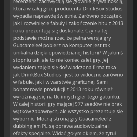
recenzenci zachwycają się głównie grywalnością,
która w całej grze producenta DrinkBox Studios
wypadła naprawdę świetnie. Zarówno początek,
jak i rozwinięcie fabuły i zakończenie hitu z 2013
roku prezentują się doskonale. Czy na tej
podstawie można rzec, że pełna wersja gry
Guacamelee! pobierz na komputer jest tak
unikalna dzięki opowiedzianej historii? W jakimś
stopniu tak, ale to nie koniec zalet gry. Jej
wydaniem zajęła się doświadczona firma taka
jak DrinkBox Studios i jest to widoczne zarówno
w fabule, jak i w warstwie graficznej. Sami
bohaterowie produkcji z 2013 roku również
wyróżniają się na tle innych gier tego gatunku.
W całej historii gry mającej 977 seedów nie brak
wątków zabawnych, ale wszystko prezentuje się
wybornie. Mocną stroną gry Guacamelee! z
dubbingiem PL są oprawa audiowizualna i
efekty specjalne. Widać gołym okiem, że tytuł