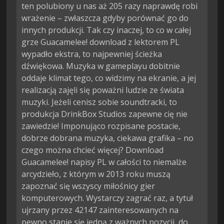
ten polubiony u nas aż 205 razy naprawdę robi
wrażenie – zwłaszcza gdyby porównać go do
innych produkcji. Tak czy inaczej, to co w całej
grze Guacamelee! download z lektorem PL
wypadło ekstra, to najpewniej ścieżka
dźwiękowa. Muzyka w gameplayu dobitnie
oddaje klimat tego, co widzimy na ekranie, a jej
realizacją zajęli się poważni ludzie ze świata
muzyki. Jeżeli cenisz sobie soundtracki, to
produkcja DrinkBox Studios zapewne cię nie
zawiedzie! Imponująco rozpisane postacie,
dobrze dobrana muzyka, ciekawa grafika – no
czego można chcieć więcej? Download
Guacamelee! napisy PL w całości to niemalże
arcydzieło, z którym w 2013 roku muszą
zapoznać się wszyscy miłośnicy gier
komputerowych. Wystarczy zagrać raz, a tytuł
ujrzany przez 42147 zainteresowanych na
pewno stanie się jedną z ważnych pozycji, do