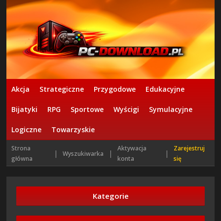
Akcja
Strategiczne
Przygodowe
Edukacyjne
Bijatyki
RPG
Sportowe
Wyścigi
Symulacyjne
Logiczne
Towarzyskie
Strona
Aktywacja
Zarejestruj
|
|
|
Wyszukiwarka
główna
konta
się
Kategorie