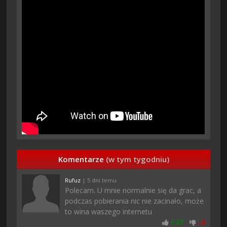
Komentarze
(w tym tygodniu)
Rufuz
| 5 dni temu
Polecam. U mnie normalnie się da grac, a
podczas pobierania nic nie zacinało, może
to wina waszego internetu
+
27
-
2