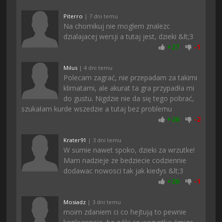
Piterro
| 7 dni temu
Na chomikuj nie moglem znalezc
dzialajacej wersji a tutaj jest, dzieki &lt;3
+
27
-
1
Milus
| 4 dni temu
Polecam zagrać, nie przepadam za takimi
klimatami, ale akurat ta gra przypadła mi
do gustu. Nigdzie nie da się tego pobrać,
szukałam kurde wszedzie a tutaj bez problemu
+
26
-
2
Krater91
| 3 dni temu
W sumie nawet spoko, dzieki za wrzutke!
Mam nadzieje ze bedziecie codziennie
dodawac nowosci tak jak kiedys &lt;3
+
26
-
1
Mosiadz
| 3 dni temu
moim zdaniem ci co hejtują to pewnie