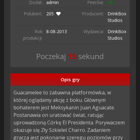
Dodał:
admin
Peerów:
24
Polubień:
205
Producent:
DrinkBox
Studios
Rok
8-08-
2013
Wydawca:
DrinkBox
produkcji:
Studios
Poczekaj
14
sekund
Opis gry
Guacamelee to zabawna platformówka, w 
której oglądamy akcję z boku. Głównym 
bohaterem jest Meksykanin Juan Aguacate. 
Postanawia on uratować świat, ratując 
uprowadzoną Córkę El Presidenta. Porywaczem 
okazuje się Zły Szkielet Charro. Zadaniem 
gracza jest pokonanie szeregu poziomów przy 