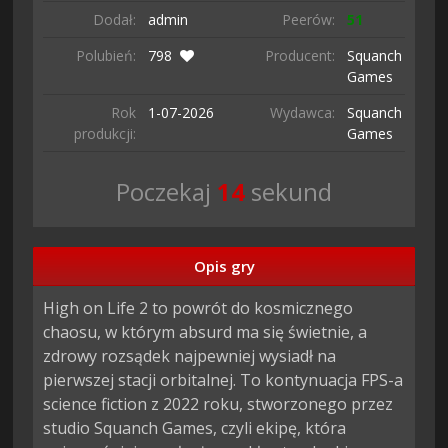
Dodał:
admin
Peerów:
51
Polubień:
798
Producent:
Squanch
Games
Rok
1-07-
2026
Wydawca:
Squanch
produkcji:
Games
Poczekaj
13
sekund
Opis gry
High on Life 2 to powrót do kosmicznego
chaosu, w którym absurd ma się świetnie, a
zdrowy rozsądek najpewniej wysiadł na
pierwszej stacji orbitalnej. To kontynuacja FPS-a
science fiction z 2022 roku, stworzonego przez
studio Squanch Games, czyli ekipę, która