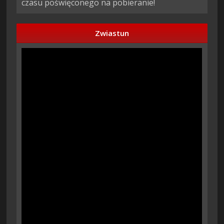
czasu poświęconego na pobieranie!
Zwiastun