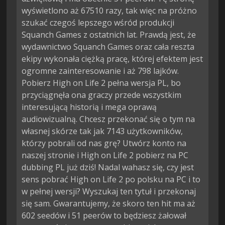
wyświetlono aż 67510 razy, tak więc na próżno
szukać czegoś lepszego wśród produkcji
Squanch Games z ostatnich lat. Prawdą jest, że
wydawnictwo Squanch Games oraz cała reszta
ekipy wykonała ciężką pracę, której efektem jest
ogromne zainteresowanie i aż 798 lajków.
Pobierz High on Life 2 pełna wersja PL, bo
przyciągnęła ona graczy przede wszystkim
interesującą historią i mega oprawą
audiowizualną. Chcesz przekonać się o tym na
własnej skórze tak jak 7143 użytkowników,
którzy pobrali od nas grę? Utwórz konto na
naszej stronie i High on Life 2 pobierz na PC
dubbing PL już dziś! Nadal wahasz się, czy jest
sens pobrać High on Life 2 po polsku na PC i to
w pełnej wersji? Wyszukaj ten tytuł i przekonaj
się sam. Gwarantujemy, że skoro ten hit ma aż
602 seedów i 51 peerów to będziesz żałował