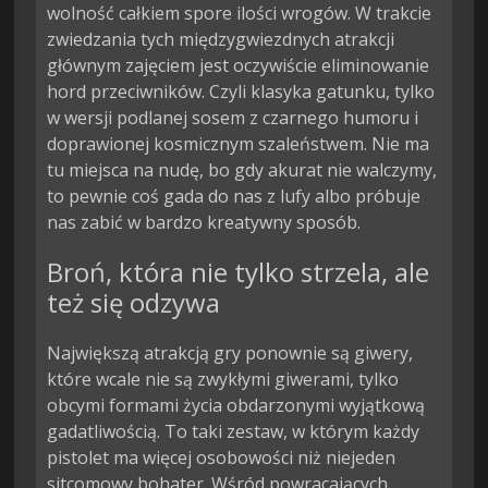
wolność całkiem spore ilości wrogów. W trakcie
zwiedzania tych międzygwiezdnych atrakcji
głównym zajęciem jest oczywiście eliminowanie
hord przeciwników. Czyli klasyka gatunku, tylko
w wersji podlanej sosem z czarnego humoru i
doprawionej kosmicznym szaleństwem. Nie ma
tu miejsca na nudę, bo gdy akurat nie walczymy,
to pewnie coś gada do nas z lufy albo próbuje
nas zabić w bardzo kreatywny sposób.
Broń, która nie tylko strzela, ale
też się odzywa
Największą atrakcją gry ponownie są giwery,
które wcale nie są zwykłymi giwerami, tylko
obcymi formami życia obdarzonymi wyjątkową
gadatliwością. To taki zestaw, w którym każdy
pistolet ma więcej osobowości niż niejeden
sitcomowy bohater. Wśród powracających