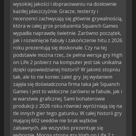
wysokiej jakości i dopracowaniu na dosłownie
każdej płaszczyźnie. Gracze, testerzy i
recenzenci zachwycają się głównie grywalnością,
która w całej grze producenta Squanch Games
wypadła naprawdę świetnie. Zarówno początek,
jak i rozwinięcie fabuły i zakończenie hitu z 2026
roku prezentują się doskonale. Czy na tej
podstawie można rzec, że pełna wersja gry High
on Life 2 pobierz na komputer jest tak unikalna
dzięki opowiedzianej historii? W jakimś stopniu
tak, ale to nie koniec zalet gry. Jej wydaniem
zajęła się doświadczona firma taka jak Squanch
Games i jest to widoczne zarówno w fabule, jak i
w warstwie graficznej. Sami bohaterowie
produkcji z 2026 roku również wyróżniają się na
tle innych gier tego gatunku. W całej historii gry
mającej 602 seedów nie brak wątków
zabawnych, ale wszystko prezentuje się
wybornie. Mocną stroną gry High on Life 2 z