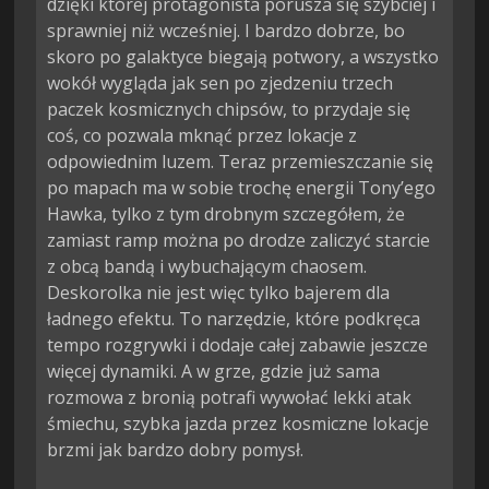
dzięki której protagonista porusza się szybciej i
sprawniej niż wcześniej. I bardzo dobrze, bo
skoro po galaktyce biegają potwory, a wszystko
wokół wygląda jak sen po zjedzeniu trzech
paczek kosmicznych chipsów, to przydaje się
coś, co pozwala mknąć przez lokacje z
odpowiednim luzem. Teraz przemieszczanie się
po mapach ma w sobie trochę energii Tony’ego
Hawka, tylko z tym drobnym szczegółem, że
zamiast ramp można po drodze zaliczyć starcie
z obcą bandą i wybuchającym chaosem.
Deskorolka nie jest więc tylko bajerem dla
ładnego efektu. To narzędzie, które podkręca
tempo rozgrywki i dodaje całej zabawie jeszcze
więcej dynamiki. A w grze, gdzie już sama
rozmowa z bronią potrafi wywołać lekki atak
śmiechu, szybka jazda przez kosmiczne lokacje
brzmi jak bardzo dobry pomysł.