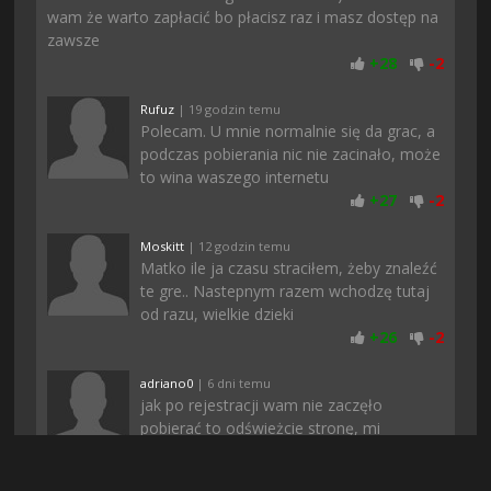
wam że warto zapłacić bo płacisz raz i masz dostęp na
zawsze
+
28
-
2
Rufuz
| 19 godzin temu
Polecam. U mnie normalnie się da grac, a
podczas pobierania nic nie zacinało, może
to wina waszego internetu
+
27
-
2
Moskitt
| 12 godzin temu
Matko ile ja czasu straciłem, żeby znaleźć
te gre.. Nastepnym razem wchodzę tutaj
od razu, wielkie dzieki
+
26
-
2
adriano0
| 6 dni temu
jak po rejestracji wam nie zaczęło
pobierać to odświeżcie stronę, mi
pomogło
+
25
-
1