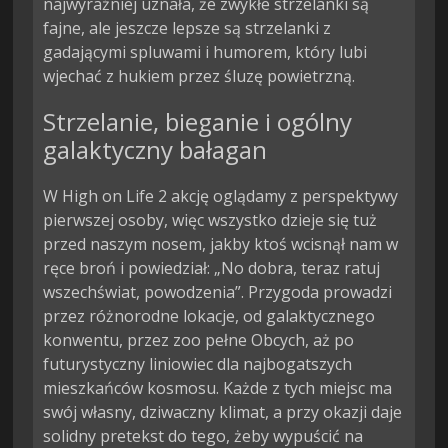
najwyraźniej uznała, że zwykłe strzelanki są
fajne, ale jeszcze lepsze są strzelanki z
gadającymi spluwami i humorem, który lubi
wjechać z hukiem przez śluzę powietrzną.
Strzelanie, bieganie i ogólny
galaktyczny bałagan
W High on Life 2 akcję oglądamy z perspektywy
pierwszej osoby, więc wszystko dzieje się tuż
przed naszym nosem, jakby ktoś wcisnął nam w
ręce broń i powiedział: „No dobra, teraz ratuj
wszechświat, powodzenia”. Przygoda prowadzi
przez różnorodne lokacje, od galaktycznego
konwentu, przez zoo pełne Obcych, aż po
futurystyczny liniowiec dla najbogatszych
mieszkańców kosmosu. Każde z tych miejsc ma
swój własny, dziwaczny klimat, a przy okazji daje
solidny pretekst do tego, żeby wypuścić na