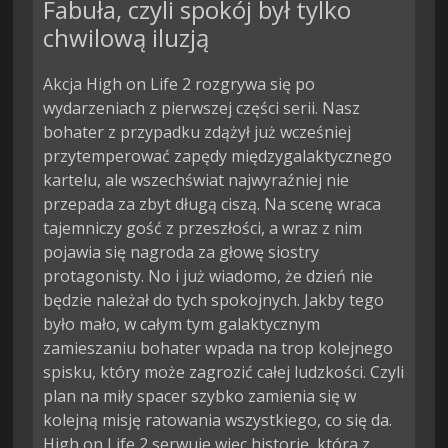
Fabuła, czyli spokój był tylko
chwilową iluzją
Akcja High on Life 2 rozgrywa się po
wydarzeniach z pierwszej części serii. Nasz
bohater z przypadku zdążył już wcześniej
przytemperować zapędy międzygalaktycznego
kartelu, ale wszechświat najwyraźniej nie
przepada za zbyt długą ciszą. Na scenę wraca
tajemniczy gość z przeszłości, a wraz z nim
pojawia się nagroda za głowę siostry
protagonisty. No i już wiadomo, że dzień nie
będzie należał do tych spokojnych. Jakby tego
było mało, w całym tym galaktycznym
zamieszaniu bohater wpada na trop kolejnego
spisku, który może zagrozić całej ludzkości. Czyli
plan na miły spacer szybko zamienia się w
kolejną misję ratowania wszystkiego, co się da.
High on Life 2 serwuje więc historię, która z