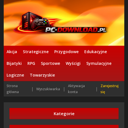
Akcja
Strategiczne
Przygodowe
Edukacyjne
Bijatyki
RPG
Sportowe
Wyścigi
Symulacyjne
Logiczne
Towarzyskie
Strona
Aktywacja
Zarejestruj
|
|
|
Wyszukiwarka
główna
konta
się
Kategorie