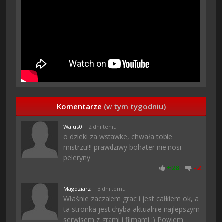
Komentarze
(w tym tygodniu)
Walus0
| 2 dni temu
o dzieki za wstawke, chwała tobie
mistrzu!!! prawdziwy bohater nie nosi
peleryny
+
28
-
2
Magdziarz
| 3 dni temu
Właśnie zaczalem grac i jest całkiem ok, a
ta stronka jest chyba aktualnie najlepszym
serwisem z grami i filmami :) Powiem