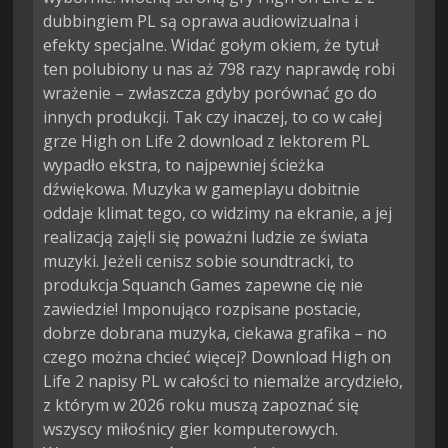
dubbingiem PL są oprawa audiowizualna i
efekty specjalne. Widać gołym okiem, że tytuł
ten polubiony u nas aż 798 razy naprawdę robi
wrażenie – zwłaszcza gdyby porównać go do
innych produkcji. Tak czy inaczej, to co w całej
grze High on Life 2 download z lektorem PL
wypadło ekstra, to najpewniej ścieżka
dźwiękowa. Muzyka w gameplayu dobitnie
oddaje klimat tego, co widzimy na ekranie, a jej
realizacją zajęli się poważni ludzie ze świata
muzyki. Jeżeli cenisz sobie soundtracki, to
produkcja Squanch Games zapewne cię nie
zawiedzie! Imponująco rozpisane postacie,
dobrze dobrana muzyka, ciekawa grafika – no
czego można chcieć więcej? Download High on
Life 2 napisy PL w całości to niemalże arcydzieło,
z którym w 2026 roku muszą zapoznać się
wszyscy miłośnicy gier komputerowych.