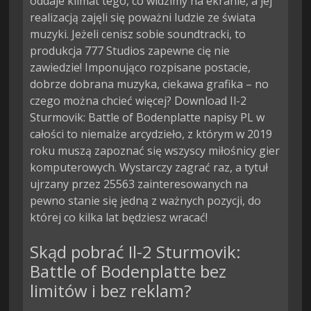
oddaje klimat tego, co widzimy na ekranie, a jej
realizacją zajęli się poważni ludzie ze świata
muzyki. Jeżeli cenisz sobie soundtracki, to
produkcja 777 Studios zapewne cię nie
zawiedzie! Imponująco rozpisane postacie,
dobrze dobrana muzyka, ciekawa grafika – no
czego można chcieć więcej? Download Il-2
Sturmovik: Battle of Bodenplatte napisy PL w
całości to niemalże arcydzieło, z którym w 2019
roku muszą zapoznać się wszyscy miłośnicy gier
komputerowych. Wystarczy zagrać raz, a tytuł
ujrzany przez 25563 zainteresowanych na
pewno stanie się jedną z ważnych pozycji, do
której co kilka lat będziesz wracać!
Skąd pobrać Il-2 Sturmovik:
Battle of Bodenplatte bez
limitów i bez reklam?