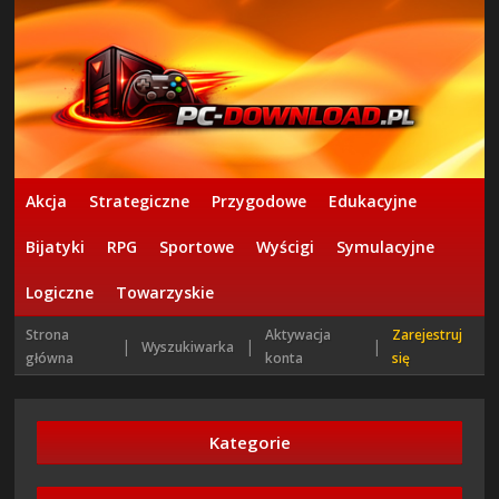
Akcja
Strategiczne
Przygodowe
Edukacyjne
Bijatyki
RPG
Sportowe
Wyścigi
Symulacyjne
Logiczne
Towarzyskie
Strona
Aktywacja
Zarejestruj
|
|
|
Wyszukiwarka
główna
konta
się
Kategorie