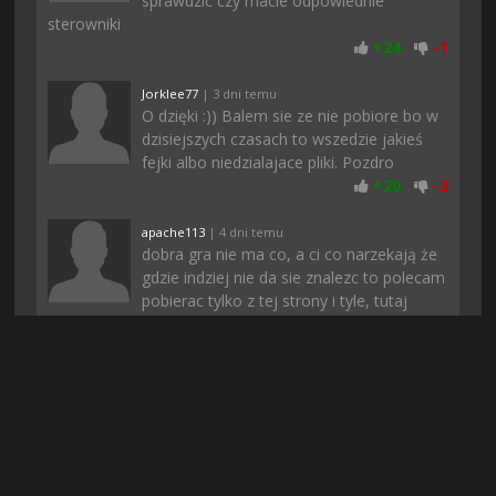
sprawdzic czy macie odpowiednie
sterowniki
+
24
-
1
Jorklee77
| 3 dni temu
O dzięki :)) Balem sie ze nie pobiore bo w
dzisiejszych czasach to wszedzie jakieś
fejki albo niedzialajace pliki. Pozdro
+
20
-
2
apache113
| 4 dni temu
dobra gra nie ma co, a ci co narzekają że
gdzie indziej nie da sie znalezc to polecam
pobierac tylko z tej strony i tyle, tutaj
prawie zawsze znajduje gre ktorej szukam
+
20
-
1
Rufuz
| 6 dni temu
Polecam. U mnie normalnie się da grac, a
podczas pobierania nic nie zacinało, może
to wina waszego internetu
+
19
-
2