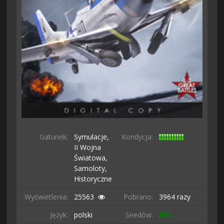
Gatunek:
Symulacje,
Kondycja:
II Wojna
Światowa,
Samoloty,
Historyczne
Wyświetlenia:
25563
Pobrano:
3964 razy
Język:
polski
Seedów:
855