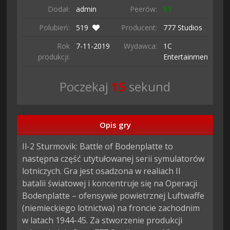
Dodał:
admin
Peerów:
51
Polubień:
519
Producent:
777 Studios
Rok
7-11-
2019
Wydawca:
1C
produkcji:
Entertainment
Poczekaj
14
sekund
Opis gry
Il-2 Sturmovik: Battle of Bodenplatte to 
następna część utytułowanej serii symulatorów 
lotniczych. Gra jest osadzona w realiach II 
batalii światowej i koncentruje się na Operacji 
Bodenplatte – ofensywie powietrznej Luftwaffe 
(niemieckiego lotnictwa) na froncie zachodnim 
w latach 1944-45. Za stworzenie produkcji 