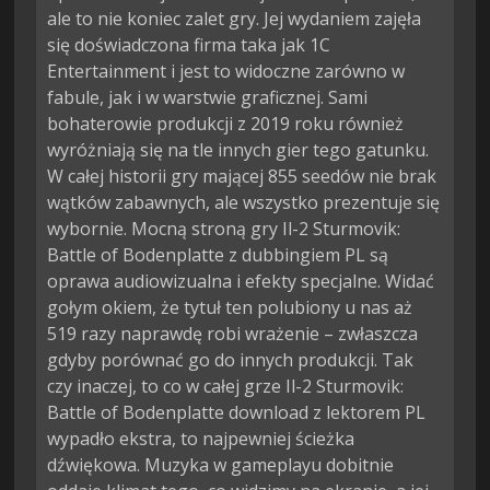
ale to nie koniec zalet gry. Jej wydaniem zajęła
się doświadczona firma taka jak 1C
Entertainment i jest to widoczne zarówno w
fabule, jak i w warstwie graficznej. Sami
bohaterowie produkcji z 2019 roku również
wyróżniają się na tle innych gier tego gatunku.
W całej historii gry mającej 855 seedów nie brak
wątków zabawnych, ale wszystko prezentuje się
wybornie. Mocną stroną gry Il-2 Sturmovik:
Battle of Bodenplatte z dubbingiem PL są
oprawa audiowizualna i efekty specjalne. Widać
gołym okiem, że tytuł ten polubiony u nas aż
519 razy naprawdę robi wrażenie – zwłaszcza
gdyby porównać go do innych produkcji. Tak
czy inaczej, to co w całej grze Il-2 Sturmovik:
Battle of Bodenplatte download z lektorem PL
wypadło ekstra, to najpewniej ścieżka
dźwiękowa. Muzyka w gameplayu dobitnie