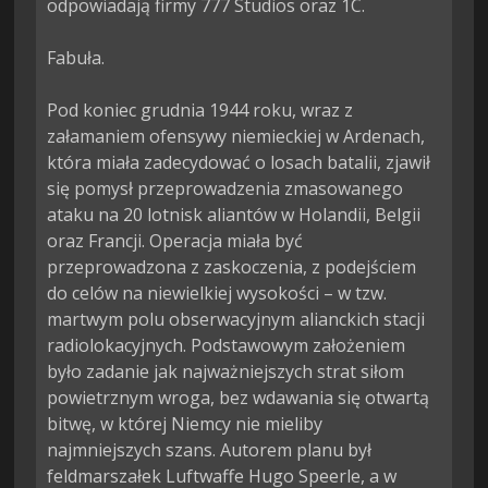
odpowiadają firmy 777 Studios oraz 1C.

Fabuła.

Pod koniec grudnia 1944 roku, wraz z 
załamaniem ofensywy niemieckiej w Ardenach, 
która miała zadecydować o losach batalii, zjawił 
się pomysł przeprowadzenia zmasowanego 
ataku na 20 lotnisk aliantów w Holandii, Belgii 
oraz Francji. Operacja miała być 
przeprowadzona z zaskoczenia, z podejściem 
do celów na niewielkiej wysokości – w tzw. 
martwym polu obserwacyjnym alianckich stacji 
radiolokacyjnych. Podstawowym założeniem 
było zadanie jak najważniejszych strat siłom 
powietrznym wroga, bez wdawania się otwartą 
bitwę, w której Niemcy nie mieliby 
najmniejszych szans. Autorem planu był 
feldmarszałek Luftwaffe Hugo Speerle, a w 