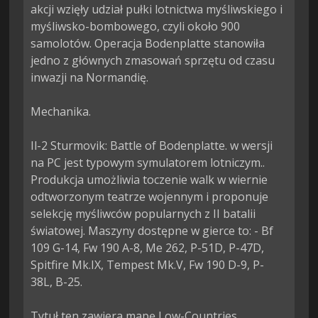
akcji wzięły udział pułki lotnictwa myśliwskiego i 
myśliwsko-bombowego, czyli około 900 
samolotów. Operacja Bodenplatte stanowiła 
jedno z głównych zmasowań sprzętu od czasu 
inwazji na Normandię.

Mechanika.

Il-2 Sturmovik: Battle of Bodenplatte. w wersji 
na PC jest typowym symulatorem lotniczym.. 
Produkcja umożliwia toczenie walk w wiernie 
odtworzonym teatrze wojennym i proponuje 
selekcję myśliwców popularnych z II batalii 
światowej. Maszyny dostępne w gierce to: - Bf 
109 G-14, Fw 190 A-8, Me 262, P-51D, P-47D, 
Spitfire Mk.IX, Tempest Mk.V, Fw 190 D-9, P-
38L, B-25.

Tytuł ten zawiera mapę Low-Countries, 