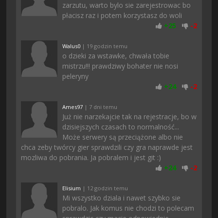
zarzutu, warto bylo sie zarejestrowac bo
płacisz raz i potem korzystasz do woli
+
25
-
2
Walus0
| 19 godzin temu
o dzieki za wstawke, chwała tobie
mistrzu!!! prawdziwy bohater nie nosi
peleryny
+
24
-
2
Ames97
| 7 dni temu
Już nie narzekajcie tak na rejestracje, bo w
dzisiejszych czasach to normalność...
Może serwery są przeciążone albo nie
chca zeby twórcy gier sprawdzili czy gra naprawde jest
mozliwa do pobrania. Ja pobralem i jest git :)
+
24
-
2
Elisium
| 12 godzin temu
Mi wszystko dziala i nawet szybko sie
pobralo. Jak komus nie chodzi to polecam