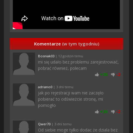
Komentarze
(w tym tygodniu)
Bosniak03
| 12 godzin temu
mi się udało bez problemu zarejestrować,
pobrać również, polecam
+
26
-
2
adriano0
| 3 dni temu
jak po rejestracji wam nie zaczęło
pobierać to odświeżcie stronę, mi
pomogło
+
26
-
2
Qwer70
| 3 dni temu
Od siebie moge tylko dodac że dziala bez