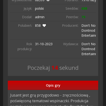
Język:
polski
Seedów:
698
Dodał:
admin
Peerów:
79
Polubień:
858
Producent:
Don't Nod /
Dontnod
Entertainment
Rok
31-10-
2023
Wydawca:
Don't Nod /
produkcji:
Dontnod
Entertainment
Poczekaj
13
sekund
Opis gry
Jusant jest grą przygodowo - zręcznościową , 
poświęconą tematowi wspinaczki. Produkcja 