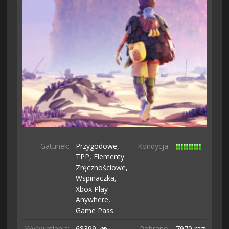
Gatunek:
Przygodowe,
Kondycja:
TPP,
Elementy
Zręcznościowe,
Wspinaczka,
Xbox Play
Anywhere,
Game Pass
Wyświetlenia:
68399
Pobrano:
7970 razy