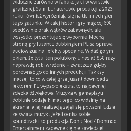
widoczne zarówno w fabule, jak i w warstwie
graficznej. Sami bohaterowie produkcji z 2023
roku również wyróżniają się na tle innych gier
tego gatunku. W całej historii gry mającej 698
seedów nie brak wątków zabawnych, ale
wszystko prezentuje się wybornie. Mocną
stroną gry Jusant z dubbingiem PL są oprawa
audiowizualna i efekty specjalne. Widać gołym
okiem, że tytuł ten polubiony u nas aż 858 razy
naprawdę robi wrażenie – zwłaszcza gdyby
porównać go do innych produkcji. Tak czy
inaczej, to co w całej grze Jusant download z
lektorem PL wypadło ekstra, to najpewniej
ścieżka dźwiękowa. Muzyka w gameplayu
dobitnie oddaje klimat tego, co widzimy na
ekranie, a jej realizacją zajęli się poważni ludzie
ze świata muzyki. Jeżeli cenisz sobie
soundtracki, to produkcja Don't Nod / Dontnod
Entertainment zapewne cię nie zawiedzie!