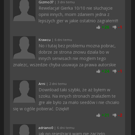
Gizmo37
| 3 dni temu
Rewelacja! Gierka 10/10 nie słuchajcie
opinii innych, moim zdaniem jedna z
lepszych gier w jakie ostatnio zagrałem!!!
+
26
-
1
Krawcu
| 6 dni temu
No i tutaj bez problemu mozna pobrac,
dobrze ze strona znowu dziala bo w
innych serwisach nie moglem tego
znalezc, wszedzie chyba usuwaja za prawa autorskie
+
24
-
1
Arni
| 2 dni temu
Download taki szybki, że aż byłem w
szoku. Na innych stronach znalazlem te
gre ale było za mało seedów i nie chciało
się w ogóle pobierać. Dzięki!!
+
21
-
2
adriano0
| 6 dni temu
jak po rejestracji wam nie zaczęło