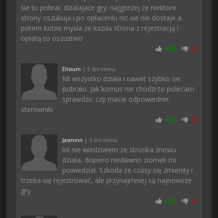
sie tu pobrac dzialajace gry. najgorzej ze niektore
strony oszukuja i po opłaceniu nic sie nie dostaje a
potem ludzie mysla ze kazda strona z rejestracją i
opłatą to oszustwo
+
28
-
2
Elisium
| 5 dni temu
Mi wszystko dziala i nawet szybko sie
pobralo. Jak komus nie chodzi to polecam
sprawdzic czy macie odpowiednie
sterowniki
+
27
-
2
Jasminn
| 3 dni temu
lol nie wiedziałem że stronka znowu
działa, dopiero niedawno ziomek mi
powiedział. Szkoda że czasy się zmieniły i
trzeba się rejestrować, ale przynajmniej są najnowsze
gry
+
27
-
1