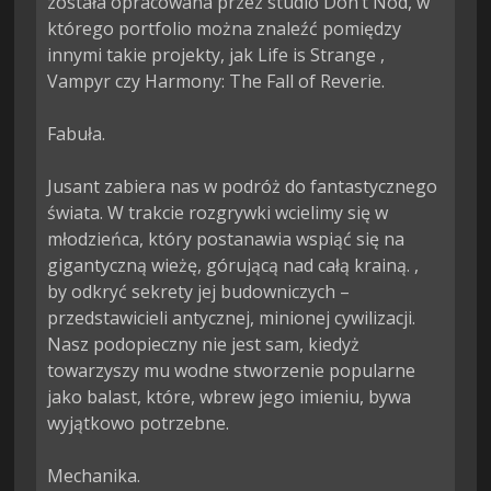
została opracowana przez studio Don’t Nod, w 
którego portfolio można znaleźć pomiędzy 
innymi takie projekty, jak Life is Strange , 
Vampyr czy Harmony: The Fall of Reverie.

Fabuła.

Jusant zabiera nas w podróż do fantastycznego 
świata. W trakcie rozgrywki wcielimy się w 
młodzieńca, który postanawia wspiąć się na 
gigantyczną wieżę, górującą nad całą krainą. , 
by odkryć sekrety jej budowniczych – 
przedstawicieli antycznej, minionej cywilizacji. 
Nasz podopieczny nie jest sam, kiedyż 
towarzyszy mu wodne stworzenie popularne 
jako balast, które, wbrew jego imieniu, bywa 
wyjątkowo potrzebne.

Mechanika.
