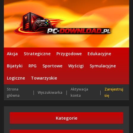
Akcja
Strategiczne
Przygodowe
Edukacyjne
Bijatyki
RPG
Sportowe
Wyścigi
Symulacyjne
Logiczne
Towarzyskie
Strona
Aktywacja
Zarejestruj
|
|
|
Wyszukiwarka
główna
konta
się
Kategorie