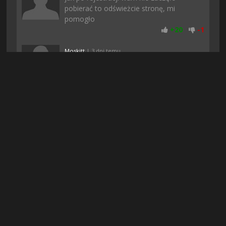
pobierać to odświeżcie stronę, mi
pomogło
+
20
-
1
Moskitt
| 3 dni temu
Matko ile ja czasu straciłem, żeby znaleźć
te gre.. Nastepnym razem wchodzę tutaj
od razu, wielkie dzieki
+
20
-
1
Piterro
| 5 dni temu
Na chomikuj nie moglem znalezc
dzialajacej wersji a tutaj jest, dzieki &lt;3
+
18
-
1
Walus0
| 7 dni temu
o dzieki za wstawke, chwała tobie
mistrzu!!! prawdziwy bohater nie nosi
peleryny
+
18
-
1