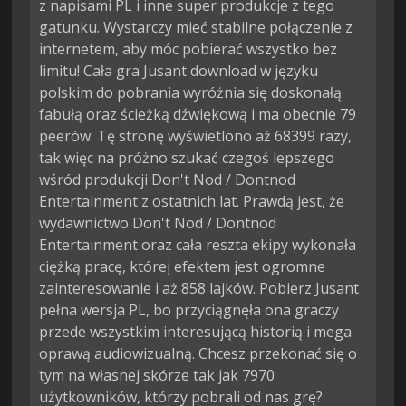
z napisami PL i inne super produkcje z tego
gatunku. Wystarczy mieć stabilne połączenie z
internetem, aby móc pobierać wszystko bez
limitu! Cała gra Jusant download w języku
polskim do pobrania wyróżnia się doskonałą
fabułą oraz ścieżką dźwiękową i ma obecnie 79
peerów. Tę stronę wyświetlono aż 68399 razy,
tak więc na próżno szukać czegoś lepszego
wśród produkcji Don't Nod / Dontnod
Entertainment z ostatnich lat. Prawdą jest, że
wydawnictwo Don't Nod / Dontnod
Entertainment oraz cała reszta ekipy wykonała
ciężką pracę, której efektem jest ogromne
zainteresowanie i aż 858 lajków. Pobierz Jusant
pełna wersja PL, bo przyciągnęła ona graczy
przede wszystkim interesującą historią i mega
oprawą audiowizualną. Chcesz przekonać się o
tym na własnej skórze tak jak 7970
użytkowników, którzy pobrali od nas grę?