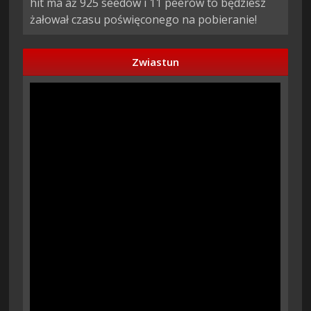
hit ma aż 925 seedów i 11 peerów to będziesz
żałował czasu poświęconego na pobieranie!
Zwiastun