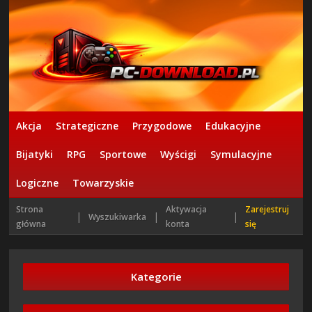
Akcja
Strategiczne
Przygodowe
Edukacyjne
Bijatyki
RPG
Sportowe
Wyścigi
Symulacyjne
Logiczne
Towarzyskie
Strona
Aktywacja
Zarejestruj
|
|
|
Wyszukiwarka
główna
konta
się
Kategorie