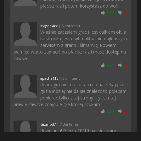
płacisz raz i potem korzystasz do woli
+
22
-
1
Magdziarz
| 5 dni temu
Właśnie zaczalem grac i jest całkiem ok, a
ta stronka jest chyba aktualnie najlepszym
serwisem z grami i filmami :) Powiem
wam że warto zapłacić bo płacisz raz i masz dostęp na
zawsze
+
21
-
2
apache113
| 3 dni temu
dobra gra nie ma co, a ci co narzekają że
gdzie indziej nie da sie znalezc to polecam
pobierac tylko z tej strony i tyle, tutaj
prawie zawsze znajduje gre ktorej szukam
+
20
-
2
Gizmo37
| 7 dni temu
Rewelacja! Gierka 10/10 nie słuchajcie
opinii innych, moim zdaniem jedna z