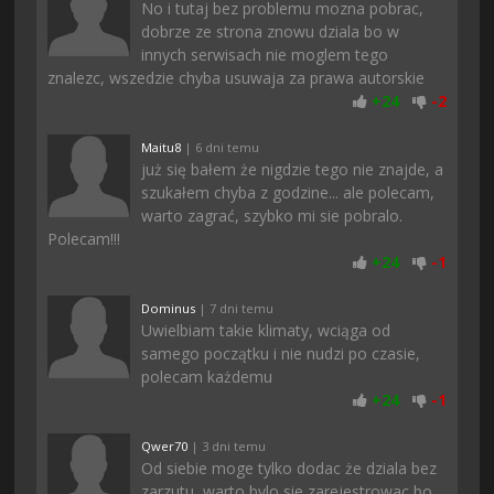
No i tutaj bez problemu mozna pobrac,
dobrze ze strona znowu dziala bo w
innych serwisach nie moglem tego
znalezc, wszedzie chyba usuwaja za prawa autorskie
+
24
-
2
Maitu8
| 6 dni temu
już się bałem że nigdzie tego nie znajde, a
szukałem chyba z godzine... ale polecam,
warto zagrać, szybko mi sie pobralo.
Polecam!!!
+
24
-
1
Dominus
| 7 dni temu
Uwielbiam takie klimaty, wciąga od
samego początku i nie nudzi po czasie,
polecam każdemu
+
24
-
1
Qwer70
| 3 dni temu
Od siebie moge tylko dodac że dziala bez
zarzutu, warto bylo sie zarejestrowac bo