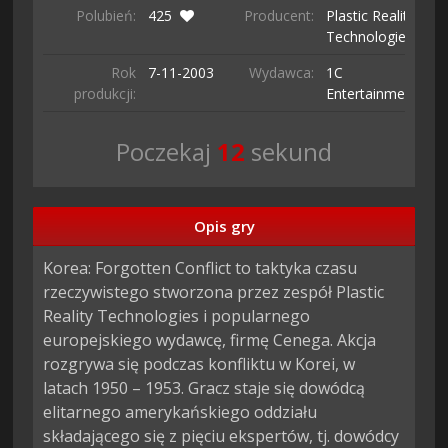
Polubień:
425
Producent:
Plastic Reality
Technologies
Rok
7-11-
2003
Wydawca:
1C
produkcji:
Entertainment
Poczekaj
11
sekund
Opis gry
Korea: Forgotten Conflict to taktyka czasu 
rzeczywistego stworzona przez zespół Plastic 
Reality Technologies i popularnego 
europejskiego wydawcę, firmę Cenega. Akcja 
rozgrywa się podczas konfliktu w Korei, w 
latach 1950 – 1953. Gracz staje się dowódcą 
elitarnego amerykańskiego oddziału 
składającego się z pięciu ekspertów, tj. dowódcy 