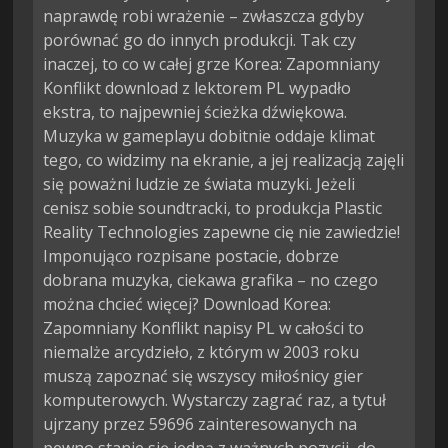
naprawdę robi wrażenie – zwłaszcza gdyby
porównać go do innych produkcji. Tak czy
inaczej, to co w całej grze Korea: Zapomniany
Konflikt download z lektorem PL wypadło
ekstra, to najpewniej ścieżka dźwiękowa.
Muzyka w gameplayu dobitnie oddaje klimat
tego, co widzimy na ekranie, a jej realizacją zajęli
się poważni ludzie ze świata muzyki. Jeżeli
cenisz sobie soundtracki, to produkcja Plastic
Reality Technologies zapewne cię nie zawiedzie!
Imponująco rozpisane postacie, dobrze
dobrana muzyka, ciekawa grafika – no czego
można chcieć więcej? Download Korea:
Zapomniany Konflikt napisy PL w całości to
niemalże arcydzieło, z którym w 2003 roku
muszą zapoznać się wszyscy miłośnicy gier
komputerowych. Wystarczy zagrać raz, a tytuł
ujrzany przez 59696 zainteresowanych na
pewno stanie się jedną z ważnych pozycji, do