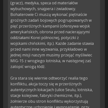
(gracz), medyka, speca od materiałów 
wybuchowych, snajpera i zwiadowcy. 
Bohaterowie Ci muszą wykonać piętnaście 
groźnych zadań bojowych pogrupowanych w 
pięć przeróżnych kampanii (ofensywa wojsk 
amerykańskich, obrona przed nacierającymi 
oddziałami Korei północnej, potyczki z 
wojskami chińskimi, itp.). Każde zadanie stawia 
przed nami inne wyzwania, przykładowo w 
jednej misji naszym musimy przejąć myśliwiec 
MIG-15 z wrogiego lotniska, w następnej zaś 
zatopić wrogą łódź.

Gra stara się wiernie odtworzyć realia tego 
konfliktu, akcja toczy się w przeróżnych 
autentycznych lokacjach (ulice Seulu, lotniska, 
stacje kolejowe, fabryki chemiczne, itp.), 
żołnierze obu stron konfliktu wykorzystują 
autentyczne uzbrojenie i wyposażenie, przy 