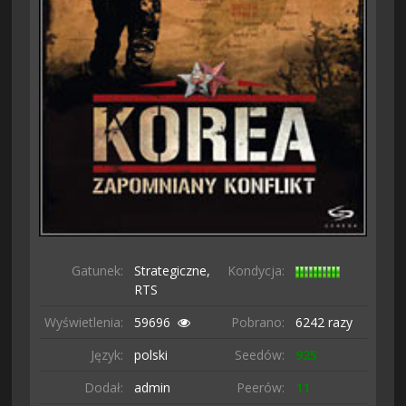
Gatunek:
Strategiczne,
Kondycja:
RTS
Wyświetlenia:
59696
Pobrano:
6242 razy
Język:
polski
Seedów:
925
Dodał:
admin
Peerów:
11