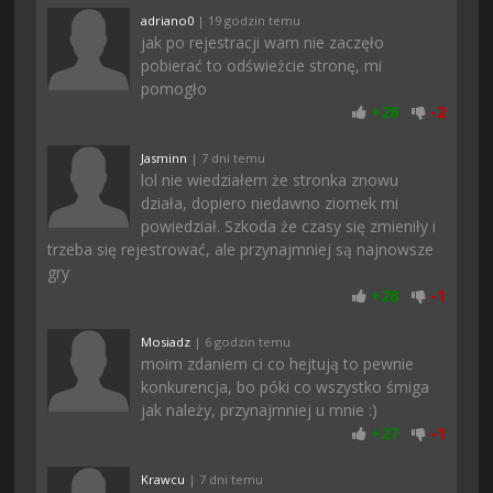
adriano0
| 19 godzin temu
jak po rejestracji wam nie zaczęło
pobierać to odświeżcie stronę, mi
pomogło
+
28
-
2
Jasminn
| 7 dni temu
lol nie wiedziałem że stronka znowu
działa, dopiero niedawno ziomek mi
powiedział. Szkoda że czasy się zmieniły i
trzeba się rejestrować, ale przynajmniej są najnowsze
gry
+
28
-
1
Mosiadz
| 6 godzin temu
moim zdaniem ci co hejtują to pewnie
konkurencja, bo póki co wszystko śmiga
jak należy, przynajmniej u mnie :)
+
27
-
1
Krawcu
| 7 dni temu