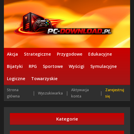
Akcja
Strategiczne
Przygodowe
Edukacyjne
Bijatyki
RPG
Sportowe
Wyścigi
Symulacyjne
Logiczne
Towarzyskie
Strona
Aktywacja
Zarejestruj
|
|
|
Wyszukiwarka
główna
konta
się
Kategorie