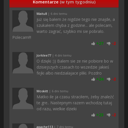
Komentarze
(w tym tygodniu)
Maitu8
| 6 dni temu
już się bałem że nigdzie tego nie znajde, a
szukałem chyba z godzine... ale polecam,
warto zagrać, szybko mi sie pobralo.
Polecam!!!
+
27
-
2
Jorklee77
| 4 dni temu
O dzięki :)) Balem sie ze nie pobiore bo w
dzisiejszych czasach to wszedzie jakieś
fejki albo niedzialajace pliki. Pozdro
+
24
-
2
Moskitt
| 6 dni temu
Matko ile ja czasu straciłem, żeby znaleźć
te gre.. Nastepnym razem wchodzę tutaj
od razu, wielkie dzieki
+
23
-
2
apache113
| 7 dni temu