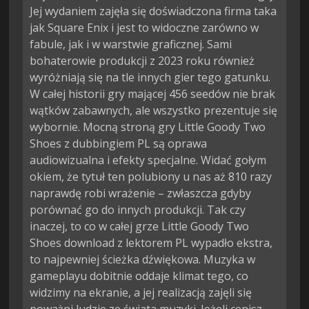
Jej wydaniem zajęła się doświadczona firma taka
jak Square Enix i jest to widoczne zarówno w
fabule, jak i w warstwie graficznej. Sami
bohaterowie produkcji z 2023 roku również
wyróżniają się na tle innych gier tego gatunku.
W całej historii gry mającej 456 seedów nie brak
wątków zabawnych, ale wszystko prezentuje się
wybornie. Mocną stroną gry Little Goody Two
Shoes z dubbingiem PL są oprawa
audiowizualna i efekty specjalne. Widać gołym
okiem, że tytuł ten polubiony u nas aż 810 razy
naprawdę robi wrażenie – zwłaszcza gdyby
porównać go do innych produkcji. Tak czy
inaczej, to co w całej grze Little Goody Two
Shoes download z lektorem PL wypadło ekstra,
to najpewniej ścieżka dźwiękowa. Muzyka w
gameplayu dobitnie oddaje klimat tego, co
widzimy na ekranie, a jej realizacją zajęli się