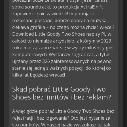
poważni ludzie ze świata muzyki. Jeżeli cenisz
sobie soundtracki, to produkcja AstralShift
zapewne cię nie zawiedzie! Imponująco
rozpisane postacie, dobrze dobrana muzyka,
ciekawa grafika – no czego można chcieć więcej?
Download Little Goody Two Shoes napisy PL w
całości to niemalże arcydzieło, z którym w 2023
roku muszą zapoznać się wszyscy miłośnicy gier
komputerowych. Wystarczy zagrać raz, a tytuł
ujrzany przez 326 zainteresowanych na pewno
stanie się jedną z ważnych pozycji, do której co
kilka lat będziesz wracać!
Skąd pobrać Little Goody Two
Shoes bez limitów i bez reklam?
A więc gdzie pobrać Little Goody Two Shoes bez
rejestracji i bez logowania? Oto jest pytanie za
sto punktów. W naszej bazie wyszukasz tę, jak i