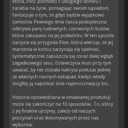
która, choć pochodzi z ubogiego domku i 
zarabia na życie, pomagając swoim sąsiadom, 
fantazjuje o tym, że gdyś będzie wyjątkowo 
zamożna. Pewnego dnia nasza podopieczna 
odkrywa parę cudownych, czerwonych butów, 
które zakopano na jej podwórku. W ten sposób 
zaczyna się przygoda Elise, która wierząc, że jej 
marzenia w końcu zaczynają się spełniać, 
systematycznie zapuszcza się coraz dalej wgłąb 
zagadkowego lasu.. Dziewczyna musi przy tym 
uważać, by nie została nakryta podczas jednej 
ze własnych nocnych eskapad, kiedyż wtedy 
mógłby ją napotkać iście najmroczniejszy los...

Historia opowiedziana w omawianej produkcji 
może się zakończyć na 10 sposobów.. To, który 
z jej finałów ujrzymy, zależy od naszych 
poczynań oraz dokonywanych przez nas 
wyborów.
