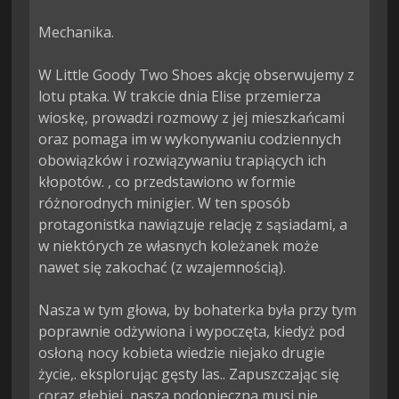
Mechanika.

W Little Goody Two Shoes akcję obserwujemy z 
lotu ptaka. W trakcie dnia Elise przemierza 
wioskę, prowadzi rozmowy z jej mieszkańcami 
oraz pomaga im w wykonywaniu codziennych 
obowiązków i rozwiązywaniu trapiących ich 
kłopotów. , co przedstawiono w formie 
różnorodnych minigier. W ten sposób 
protagonistka nawiązuje relację z sąsiadami, a 
w niektórych ze własnych koleżanek może 
nawet się zakochać (z wzajemnością).

Nasza w tym głowa, by bohaterka była przy tym 
poprawnie odżywiona i wypoczęta, kiedyż pod 
osłoną nocy kobieta wiedzie niejako drugie 
życie,. eksplorując gęsty las.. Zapuszczając się 
coraz głębiej, nasza podopieczna musi nie 