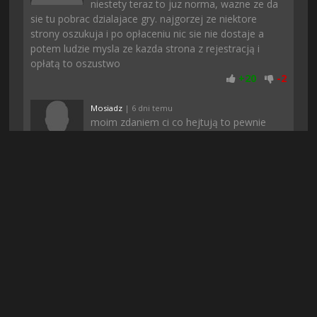
niestety teraz to juz norma, wazne ze da
sie tu pobrac dzialajace gry. najgorzej ze niektore
strony oszukuja i po opłaceniu nic sie nie dostaje a
potem ludzie mysla ze kazda strona z rejestracją i
opłatą to oszustwo
+
20
-
2
Mosiadz
| 6 dni temu
moim zdaniem ci co hejtują to pewnie
konkurencja, bo póki co wszystko śmiga
jak należy, przynajmniej u mnie :)
+
21
-
1
Zordon
| 3 dni temu
Pobieranie u mnie sie nie zatrzymalo jak
to zwykle bywa gdy pobieram z innych
stron i gierka pobrana dosyc szybko.
Dziena
+
19
-
1
Gizmo37
| 19 godzin temu
Rewelacja! Gierka 10/10 nie słuchajcie