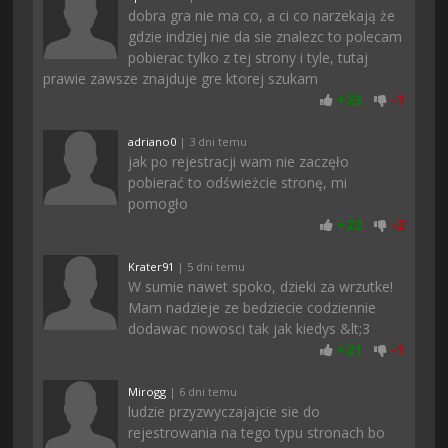
dobra gra nie ma co, a ci co narzekają że
gdzie indziej nie da sie znalezc to polecam
pobierac tylko z tej strony i tyle, tutaj
prawie zawsze znajduje gre ktorej szukam
+
23
-
1
adriano0
| 3 dni temu
jak po rejestracji wam nie zaczęło
pobierać to odświeżcie stronę, mi
pomogło
+
22
-
2
Krater91
| 5 dni temu
W sumie nawet spoko, dzieki za wrzutke!
Mam nadzieje ze bedziecie codziennie
dodawac nowosci tak jak kiedys &lt;3
+
21
-
1
Mirogg
| 6 dni temu
ludzie przyzwyczajajcie sie do
rejestrowania na tego typu stronach bo