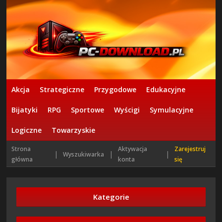
Akcja
Strategiczne
Przygodowe
Edukacyjne
Bijatyki
RPG
Sportowe
Wyścigi
Symulacyjne
Logiczne
Towarzyskie
Strona
Aktywacja
Zarejestruj
|
|
|
Wyszukiwarka
główna
konta
się
Kategorie