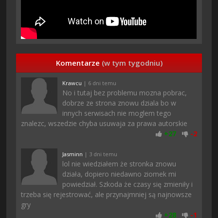
Komentarze
(w tym tygodniu)
Krawcu
| 6 dni temu
No i tutaj bez problemu mozna pobrac,
dobrze ze strona znowu dziala bo w
innych serwisach nie moglem tego
znalezc, wszedzie chyba usuwaja za prawa autorskie
+
27
-
2
Jasminn
| 3 dni temu
lol nie wiedziałem że stronka znowu
działa, dopiero niedawno ziomek mi
powiedział. Szkoda że czasy się zmieniły i
trzeba się rejestrować, ale przynajmniej są najnowsze
gry
+
28
-
1