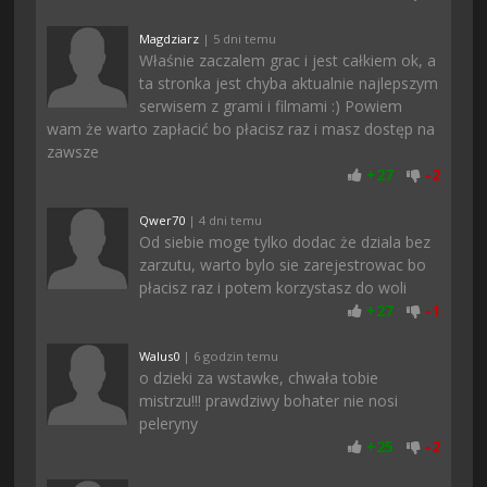
Magdziarz
| 5 dni temu
Właśnie zaczalem grac i jest całkiem ok, a
ta stronka jest chyba aktualnie najlepszym
serwisem z grami i filmami :) Powiem
wam że warto zapłacić bo płacisz raz i masz dostęp na
zawsze
+
27
-
2
Qwer70
| 4 dni temu
Od siebie moge tylko dodac że dziala bez
zarzutu, warto bylo sie zarejestrowac bo
płacisz raz i potem korzystasz do woli
+
27
-
1
Walus0
| 6 godzin temu
o dzieki za wstawke, chwała tobie
mistrzu!!! prawdziwy bohater nie nosi
peleryny
+
25
-
2