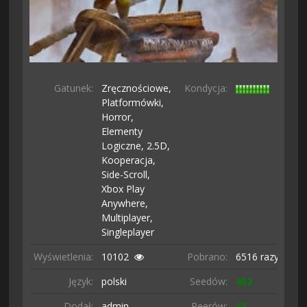
Gatunek:
Zręcznościowe,
Kondycja:
Platformówki,
Horror,
Elementy
Logiczne,
2.5D,
Kooperacja,
Side-Scroll,
Xbox Play
Anywhere,
Multiplayer,
Singleplayer
Wyświetlenia:
10102
Pobrano:
6516 razy
Język:
polski
Seedów:
452
Dodał:
admin
Peerów:
63