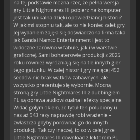
na tej podstawie można rzec, że pełna wersja
gry Little Nightmares III pobierz na komputer
jest tak unikalna dzięki opowiedzianej historii?
W jakimś stopniu tak, ale to nie koniec zalet gry.
Jej wydaniem zajęła się doświadczona firma taka
jak Bandai Namco Entertainment i jest to
widoczne zarówno w fabule, jak i w warstwie
graficznej. Sami bohaterowie produkcji z 2025
roku również wyróżniają się na tle innych gier
tego gatunku. W całej historii gry mającej 452
seedów nie brak wątków zabawnych, ale
wszystko prezentuje się wybornie. Mocną
stroną gry Little Nightmares III z dubbingiem
PL są oprawa audiowizualna i efekty specjalne.
Widać gołym okiem, że tytuł ten polubiony u
nas aż 943 razy naprawdę robi wrażenie –
zwłaszcza gdyby porównać go do innych
produkcji. Tak czy inaczej, to co w całej grze
Little Nightmares III download z lektorem PL