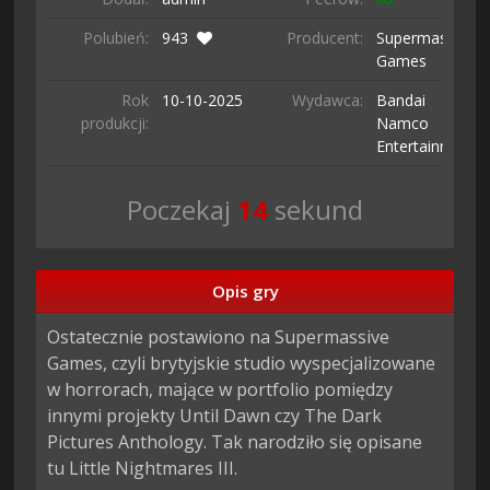
Polubień:
943
Producent:
Supermassive
Games
Rok
10-10-
2025
Wydawca:
Bandai
produkcji:
Namco
Entertainment
Poczekaj
13
sekund
Opis gry
Ostatecznie postawiono na Supermassive 
Games, czyli brytyjskie studio wyspecjalizowane 
w horrorach, mające w portfolio pomiędzy 
innymi projekty Until Dawn czy The Dark 
Pictures Anthology. Tak narodziło się opisane 
tu Little Nightmares III.
