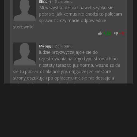
Elisium
| 3 dni temu
Mi wszystko dziala i nawet szybko sie
pobralo. Jak komus nie chodzi to polecam
sprawdzic czy macie odpowiednie
sterowniki
+
26
-
1
Mirogg
| 2 dni temu
ludzie przyzwyczajajcie sie do
rejestrowania na tego typu stronach bo
niestety teraz to juz norma, wazne ze da
sie tu pobrac dzialajace gry. najgorzej ze niektore
strony oszukuja i po opłaceniu nic sie nie dostaje a
potem ludzie mysla ze kazda strona z rejestracją i
opłatą to oszustwo
+
24
-
2
Maitu8
| 19 godzin temu
już się bałem że nigdzie tego nie znajde, a
szukałem chyba z godzine... ale polecam,
warto zagrać, szybko mi sie pobralo.
Polecam!!!