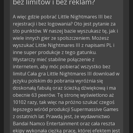
bez limitów i bez reklam?
A więc gdzie pobrać Little Nightmares III bez
rejestracji i bez logowania? Oto jest pytanie za
sto punktów. W naszej bazie wyszukasz tę, jak i
wiele innych gier ze spolszczeniem. Możesz
wyszukać Little Nightmares III z napisami PL i
inne super produkcje z tego gatunku.
Wystarczy mieć stabilne połączenie z
internetem, aby móc pobierać wszystko bez
limitu! Cała gra Little Nightmares III download w
języku polskim do pobrania wyróżnia się
doskonałą fabułą oraz ścieżką dźwiękową i ma
obecnie 63 peerów. Tę stronę wyświetlono aż
10102 razy, tak więc na próżno szukać czegoś
lepszego wśród produkcji Supermassive Games
z ostatnich lat. Prawdą jest, że wydawnictwo
Bandai Namco Entertainment oraz cała reszta
ekipy wykonała ciężką pracę, której efektem jest