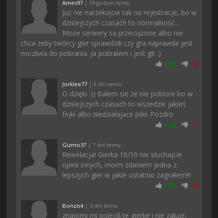
Ames97
| 19 godzin temu
Już nie narzekajcie tak na rejestracje, bo w
dzisiejszych czasach to normalność...
Może serwery są przeciążone albo nie
chca zeby twórcy gier sprawdzili czy gra naprawde jest
mozliwa do pobrania. Ja pobralem i jest git :)
+
21
-
2
Jorklee77
| 6 dni temu
O dzięki :)) Balem sie ze nie pobiore bo w
dzisiejszych czasach to wszedzie jakieś
fejki albo niedzialajace pliki. Pozdro
+
22
-
1
Gizmo37
| 7 dni temu
Rewelacja! Gierka 10/10 nie słuchajcie
opinii innych, moim zdaniem jedna z
lepszych gier w jakie ostatnio zagrałem!!!
+
21
-
2
Bonzo4
| 3 dni temu
znajomi mi polecili te gierke i nie zaluje,