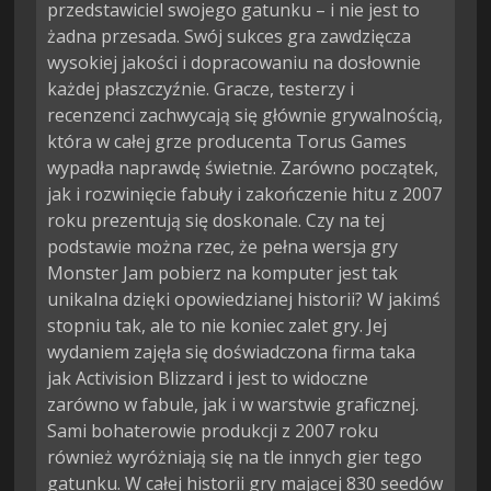
przedstawiciel swojego gatunku – i nie jest to
żadna przesada. Swój sukces gra zawdzięcza
wysokiej jakości i dopracowaniu na dosłownie
każdej płaszczyźnie. Gracze, testerzy i
recenzenci zachwycają się głównie grywalnością,
która w całej grze producenta Torus Games
wypadła naprawdę świetnie. Zarówno początek,
jak i rozwinięcie fabuły i zakończenie hitu z 2007
roku prezentują się doskonale. Czy na tej
podstawie można rzec, że pełna wersja gry
Monster Jam pobierz na komputer jest tak
unikalna dzięki opowiedzianej historii? W jakimś
stopniu tak, ale to nie koniec zalet gry. Jej
wydaniem zajęła się doświadczona firma taka
jak Activision Blizzard i jest to widoczne
zarówno w fabule, jak i w warstwie graficznej.
Sami bohaterowie produkcji z 2007 roku
również wyróżniają się na tle innych gier tego
gatunku. W całej historii gry mającej 830 seedów