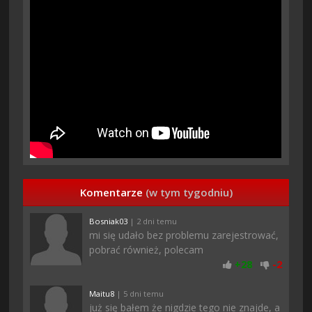
Komentarze
(w tym tygodniu)
Bosniak03
| 2 dni temu
mi się udało bez problemu zarejestrować,
pobrać również, polecam
+
28
-
2
Maitu8
| 5 dni temu
już się bałem że nigdzie tego nie znajde, a