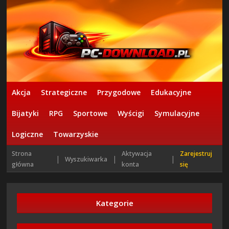
Akcja
Strategiczne
Przygodowe
Edukacyjne
Bijatyki
RPG
Sportowe
Wyścigi
Symulacyjne
Logiczne
Towarzyskie
Strona
Aktywacja
Zarejestruj
|
|
|
Wyszukiwarka
główna
konta
się
Kategorie