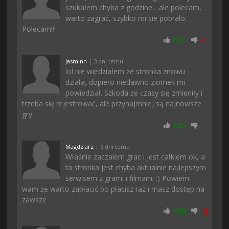
szukałem chyba z godzine... ale polecam,
warto zagrać, szybko mi sie pobralo.
Polecam!!!
+
27
-
1
Jasminn
| 3 dni temu
lol nie wiedziałem że stronka znowu
działa, dopiero niedawno ziomek mi
powiedział. Szkoda że czasy się zmieniły i
trzeba się rejestrować, ale przynajmniej są najnowsze
gry
+
25
-
1
Magdziarz
| 6 dni temu
Właśnie zaczalem grac i jest całkiem ok, a
ta stronka jest chyba aktualnie najlepszym
serwisem z grami i filmami :) Powiem
wam że warto zapłacić bo płacisz raz i masz dostęp na
zawsze
+
24
-
2