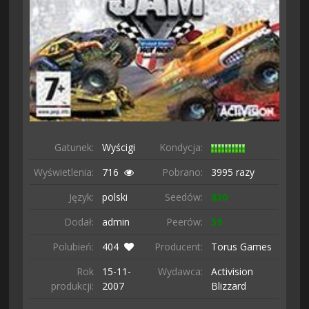
Gatunek:
Wyścigi
Kondycja:
Wyświetlenia:
716
Pobrano:
3995 razy
Język:
polski
Seedów:
830
Dodał:
admin
Peerów:
59
Polubień:
404
Producent:
Torus Games
Rok
15-11-
Wydawca:
Activision
produkcji:
2007
Blizzard