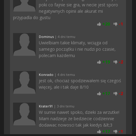
poki co fajnie sie gra, w necie jest sporo
negatywnych opinii ale akurat mi
przypadla do gustu
+
20
-
1
Dominus
| 4 dni temu
Uwielbiam takie klimaty, wciąga od
samego początku i nie nudzi po czasie,
polecam każdemu
+
19
-
2
Konrado
| 4 dni temu
jest ok, chociaż spodziewałem się czegoś
więcej, ale i tak daje 8/10
+
17
-
2
Krater91
| 3 dni temu
W sumie nawet spoko, dzieki za wrzutke!
Mam nadzieje ze bedziecie codziennie
dodawac nowosci tak jak kiedys &lt;3
+
17
-
1