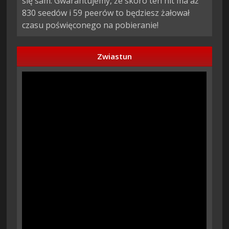
się sam. Gwarantujemy, że skoro ten hit ma aż
830 seedów i 59 peerów to będziesz żałował
czasu poświęconego na pobieranie!
Zwiastun