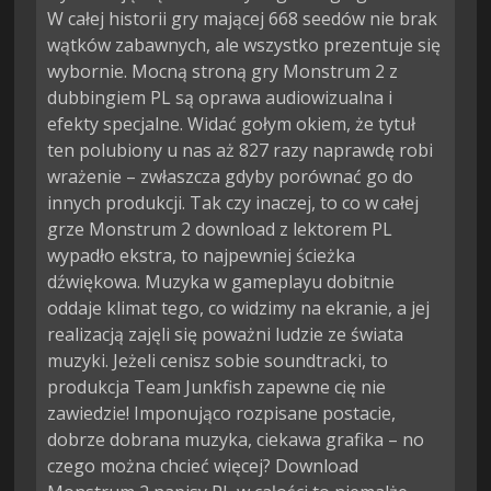
W całej historii gry mającej 668 seedów nie brak
wątków zabawnych, ale wszystko prezentuje się
wybornie. Mocną stroną gry Monstrum 2 z
dubbingiem PL są oprawa audiowizualna i
efekty specjalne. Widać gołym okiem, że tytuł
ten polubiony u nas aż 827 razy naprawdę robi
wrażenie – zwłaszcza gdyby porównać go do
innych produkcji. Tak czy inaczej, to co w całej
grze Monstrum 2 download z lektorem PL
wypadło ekstra, to najpewniej ścieżka
dźwiękowa. Muzyka w gameplayu dobitnie
oddaje klimat tego, co widzimy na ekranie, a jej
realizacją zajęli się poważni ludzie ze świata
muzyki. Jeżeli cenisz sobie soundtracki, to
produkcja Team Junkfish zapewne cię nie
zawiedzie! Imponująco rozpisane postacie,
dobrze dobrana muzyka, ciekawa grafika – no
czego można chcieć więcej? Download