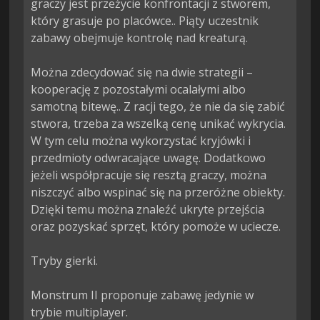
graczy jest przeżycie konfrontacji z stworem, 
który grasuje po placówce.. Piąty uczestnik 
zabawy obejmuje kontrolę nad kreaturą.

Można zdecydować się na dwie strategii – 
kooperację z pozostałymi ocalałymi albo 
samotną bitewę.. Z racji tego, że nie da się zabić 
stwora, trzeba za wszelką cenę unikać wykrycia. 
W tym celu można wykorzystać kryjówki i 
przedmioty odwracające uwagę. Dodatkowo 
jeżeli współpracuje się resztą graczy, można 
niszczyć albo wspinać się na przeróżne obiekty. 
Dzięki temu można znaleźć ukryte przejścia 
oraz pozyskać sprzęt, który pomoże w uciecze.

Tryby gierki.

Monstrum II proponuje zabawę jedynie w 
trybie multiplayer.