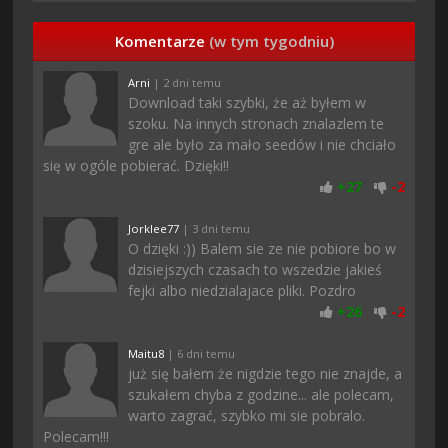
Komentarze
(w tym tygodniu)
Arni
| 2 dni temu
Download taki szybki, że aż byłem w
szoku. Na innych stronach znalazlem te
gre ale było za mało seedów i nie chciało
się w ogóle pobierać. Dzięki!!
+
27
-
2
Jorklee77
| 3 dni temu
O dzięki :)) Balem sie ze nie pobiore bo w
dzisiejszych czasach to wszedzie jakieś
fejki albo niedzialajace pliki. Pozdro
+
26
-
2
Maitu8
| 6 dni temu
już się bałem że nigdzie tego nie znajde, a
szukałem chyba z godzine... ale polecam,
warto zagrać, szybko mi sie pobralo.
Polecam!!!