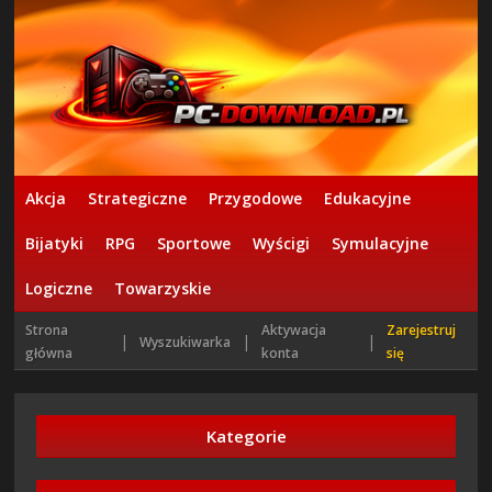
Akcja
Strategiczne
Przygodowe
Edukacyjne
Bijatyki
RPG
Sportowe
Wyścigi
Symulacyjne
Logiczne
Towarzyskie
Strona
Aktywacja
Zarejestruj
|
|
|
Wyszukiwarka
główna
konta
się
Kategorie