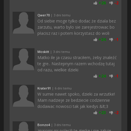
+
26
-
2
Qwer70
| 3 dni temu
Od siebie moge tylko dodac że dziala bez
zarzutu, warto bylo sie zarejestrowac bo
płacisz raz i potem korzystasz do woli
+
24
-
1
Moskitt
| 3 dni temu
Matko ile ja czasu straciłem, żeby znaleźć
te gre.. Nastepnym razem wchodzę tutaj
od razu, wielkie dzieki
+
24
-
1
Krater91
| 6 dni temu
W sumie nawet spoko, dzieki za wrzutke!
Mam nadzieje ze bedziecie codziennie
dodawac nowosci tak jak kiedys &lt;3
+
23
-
2
Bonzo4
| 3 dni temu
znajomi mi polecili te gierke i nie zaluje,