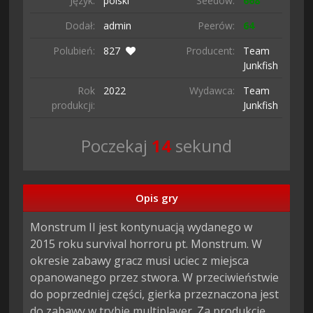
Język:
polski
Seedów:
668
Dodał:
admin
Peerów:
64
Polubień:
827
Producent:
Team
Junkfish
Rok
2022
Wydawca:
Team
produkcji:
Junkfish
Poczekaj
13
sekund
Opis gry
Monstrum II jest kontynuacją wydanego w 
2015 roku survival horroru pt. Monstrum. W 
okresie zabawy gracz musi uciec z miejsca 
opanowanego przez stwora. W przeciwieństwie 
do poprzedniej części, gierka przeznaczona jest 
do zabawy w trybie multiplayer. Za produkcję 