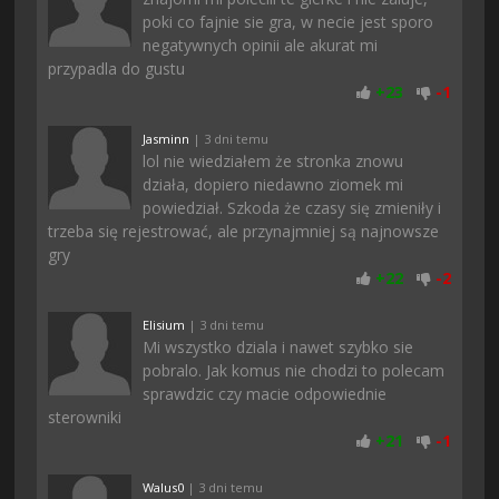
poki co fajnie sie gra, w necie jest sporo
negatywnych opinii ale akurat mi
przypadla do gustu
+
23
-
1
Jasminn
| 3 dni temu
lol nie wiedziałem że stronka znowu
działa, dopiero niedawno ziomek mi
powiedział. Szkoda że czasy się zmieniły i
trzeba się rejestrować, ale przynajmniej są najnowsze
gry
+
22
-
2
Elisium
| 3 dni temu
Mi wszystko dziala i nawet szybko sie
pobralo. Jak komus nie chodzi to polecam
sprawdzic czy macie odpowiednie
sterowniki
+
21
-
1
Walus0
| 3 dni temu