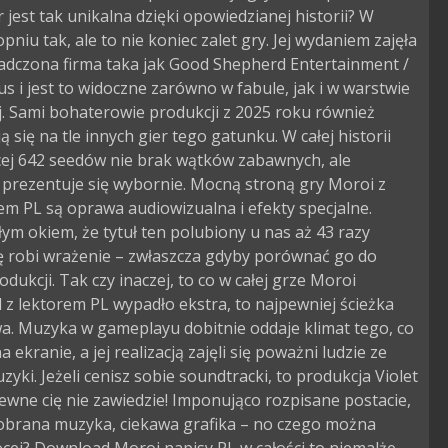
jest tak unikalna dzięki opowiedzianej historii? W
opniu tak, ale to nie koniec zalet gry. Jej wydaniem zajęła
iadczona firma taka jak Good Shepherd Entertainment /
s i jest to widoczne zarówno w fabule, jak i w warstwie
j. Sami bohaterowie produkcji z 2025 roku również
ą się na tle innych gier tego gatunku. W całej historii
cej 642 seedów nie brak wątków zabawnych, ale
 prezentuje się wybornie. Mocną stroną gry Moroi z
m PL są oprawa audiowizualna i efekty specjalne.
ym okiem, że tytuł ten polubiony u nas aż 43 razy
 robi wrażenie – zwłaszcza gdyby porównać go do
odukcji. Tak czy inaczej, to co w całej grze Moroi
z lektorem PL wypadło ekstra, to najpewniej ścieżka
a. Muzyka w gameplayu dobitnie oddaje klimat tego, co
 ekranie, a jej realizacją zajęli się poważni ludzie ze
zyki. Jeżeli cenisz sobie soundtracki, to produkcja Violet
ewne cię nie zawiedzie! Imponująco rozpisane postacie,
obrana muzyka, ciekawa grafika – no czego można