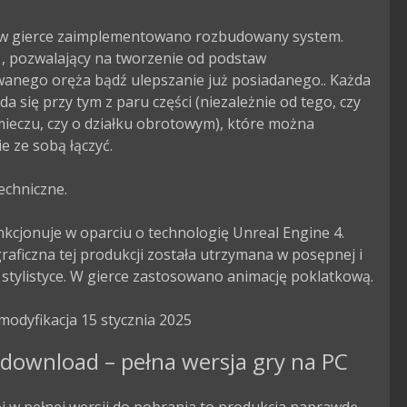
w gierce zaimplementowano rozbudowany system. 
 , pozwalający na tworzenie od podstaw 
wanego oręża bądź ulepszanie już posiadanego.. Każda 
da się przy tym z paru części (niezależnie od tego, czy 
ieczu, czy o działku obrotowym), które można 
 ze sobą łączyć.

echniczne.

kcjonuje w oparciu o technologię Unreal Engine 4. 
aficzna tej produkcji została utrzymana w posępnej i 
 stylistyce. W gierce zastosowano animację poklatkową.

modyfikacja 15 stycznia 2025
download – pełna wersja gry na PC