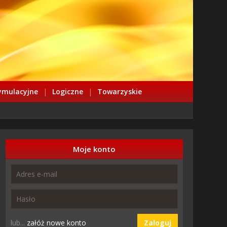
ymulacyjne
|
Logiczne
|
Towarzyskie
Moje konto
lub...
załóż nowe konto
Zaloguj