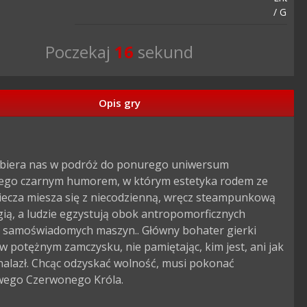
/ Gambi
Poczekaj
15
sekund
Opis gry
abiera nas w podróż do ponurego uniwersum 
cego czarnym humorem, w którym estetyka rodem ze 
iecza miesza się z niecodzienną, wręcz steampunkową 
ią, a ludzie egzystują obok antropomorficznych 
 i samoświadomych maszyn.. Główny bohater gierki 
 w potężnym zamczysku, nie pamiętając, kim jest, ani jak 
nalazł. Chcąc odzyskać wolność, musi pokonać 
ego Czerwonego Króla.
