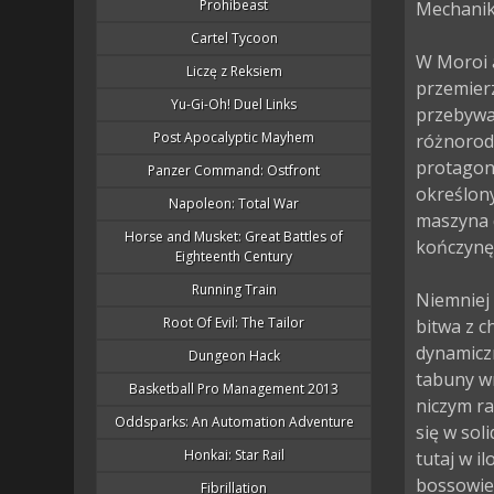
Prohibeast
Mechanika
Cartel Tycoon
W Moroi 
Liczę z Reksiem
przemier
Yu-Gi-Oh! Duel Links
przebywaj
Post Apocalyptic Mayhem
różnorodn
protagoni
Panzer Command: Ostfront
określon
Napoleon: Total War
maszyna d
Horse and Musket: Great Battles of
kończynę
Eighteenth Century
Running Train
Niemniej 
Root Of Evil: The Tailor
bitwa z c
dynamiczn
Dungeon Hack
tabuny wr
Basketball Pro Management 2013
niczym ra
Oddsparks: An Automation Adventure
się w sol
Honkai: Star Rail
tutaj w i
bossowie.
Fibrillation