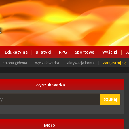
|
Edukacyjne
|
Bijatyki
|
RPG
|
Sportowe
|
Wyścigi
|
S
|
|
|
Strona główna
Wyszukiwarka
Aktywacja konta
Zarejestruj się
Wyszukiwarka
Szukaj
Moroi