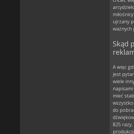
chcieć wi
arcydzieł
miłośnicy
ujrzany p
ważnych p
Skąd p
rekla
A więc gd
jest pyta
wiele inn
napisami 
mieć stab
wszystko 
do pobran
dźwiękow
825 razy,
produkcji 