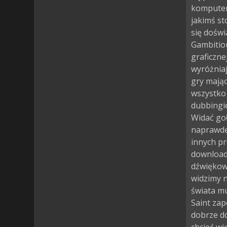
komputer 
jakimś st
się dośw
Gambitiou
graficzne
wyróżniaj
gry mają
wszystko
dubbingie
Widać goł
naprawdę
innych pr
download 
dźwiękow
widzimy na
świata mu
Saint zap
dobrze d