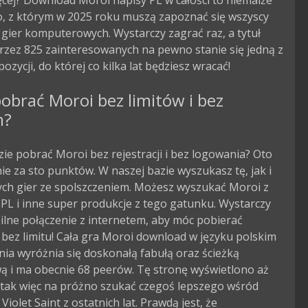
ęcej? Download Moroi napisy PL w całości to niemalże
o, z którym w 2025 roku muszą zapoznać się wszyscy
 gier komputerowych. Wystarczy zagrać raz, a tytuł
rzez 825 zainteresowanych na pewno stanie się jedną z
ozycji, do której co kilka lat będziesz wracać!
obrać Moroi bez limitów i bez
m?
zie pobrać Moroi bez rejestracji i bez logowania? Oto
nie za sto punktów. W naszej bazie wyszukasz tę, jak i
ych gier ze spolszczeniem. Możesz wyszukać Moroi z
PL i inne super produkcje z tego gatunku. Wystarczy
ilne połączenie z internetem, aby móc pobierać
bez limitu! Cała gra Moroi download w języku polskim
ia wyróżnia się doskonałą fabułą oraz ścieżką
ą i ma obecnie 68 peerów. Tę stronę wyświetlono aż
 tak więc na próżno szukać czegoś lepszego wśród
Violet Saint z ostatnich lat. Prawdą jest, że