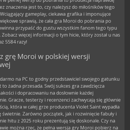
i w pełnej wersji do pobrania to produkcja naprawdę
ez znaczenia jest to, czy należysz do miłośników tego
Wciągający gameplay, ciekawa grafika i imponujące
więkowe sprawią, że cała gra Moroi do pobrania po
owinna przypaść do gustu wszystkim fanom tego typu
. Zobacz więcej informacji o tym hicie, który został u nas
ż 5584 razy!
z grę Moroi w polskiej wersji
owej
 darmo na PC to godny przedstawiciel swojego gatunku
est to żadna przesada. Swój sukces gra zawdzięcza
jakości i dopracowaniu na dosłownie każdej
nie. Gracze, testerzy i recenzenci zachwycają się głównie
cią, która w całej grze producenta Violet Saint wypadła
świetnie. Zarówno początek, jak i rozwinięcie fabuły i
ie hitu z 2025 roku prezentują się doskonale. Czy na
awie można rzec, że pełna wersja gry Moroi pobierz na