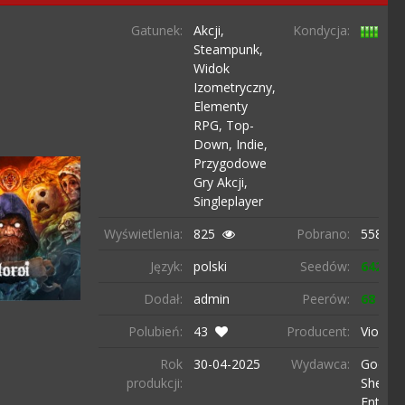
Gatunek:
Akcji,
Kondycja:
Steampunk,
Widok
Izometryczny,
Elementy
RPG,
Top-
Down,
Indie,
Przygodowe
Gry Akcji,
Singleplayer
Wyświetlenia:
825
Pobrano:
5584 r
Język:
polski
Seedów:
642
Dodał:
admin
Peerów:
68
Polubień:
43
Producent:
Violet S
Rok
30-04-
2025
Wydawca:
Good
produkcji:
Shephe
Entert