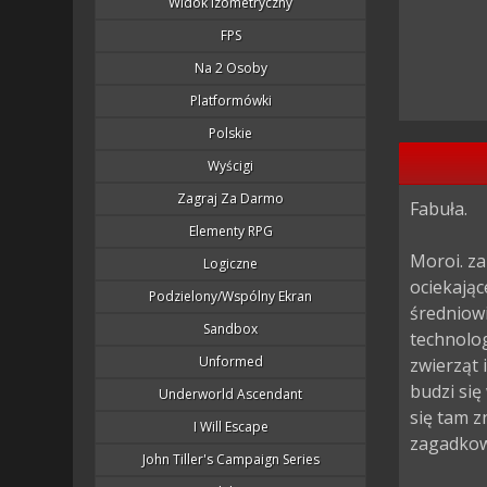
Widok Izometryczny
FPS
Na 2 Osoby
Platformówki
Polskie
Wyścigi
Zagraj Za Darmo
Fabuła.

Elementy RPG
Moroi. z
Logiczne
ociekają
Podzielony/wspólny Ekran
średniow
Sandbox
technolog
Unformed
zwierząt
budzi się
Underworld Ascendant
się tam z
I Will Escape
zagadkow
John Tiller's Campaign Series