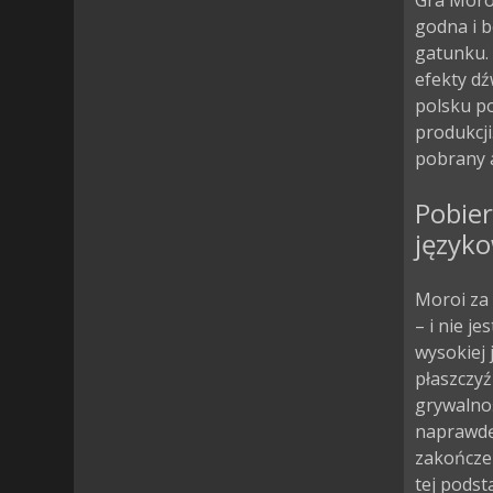
Gra Moro
godna i b
gatunku. 
efekty dź
polsku p
produkcji
pobrany a
Pobier
język
Moroi za
– i nie j
wysokiej 
płaszczyź
grywalnoś
naprawdę 
zakończen
tej podst