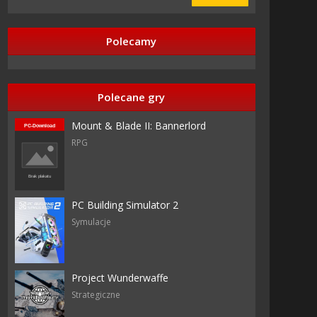
Polecamy
Polecane gry
Mount & Blade II: Bannerlord
RPG
azy
PC Building Simulator 2
Symulacje
aint
Project Wunderwaffe
Strategiczne
rd
ainment