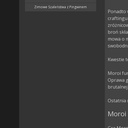
Zimowe Szaleństwa z Pingwinem
Ponadto 
craftingu
zróżnico
broń skła
mowa o m
swobodnie
Kwestie t
Moroi fun
Oprawa gr
brutalnej
Ostatnia 
Moroi 