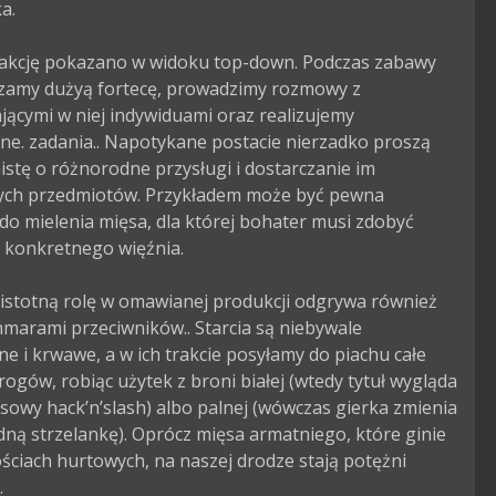
.

akcję pokazano w widoku top-down. Podczas zabawy 
zamy dużyą fortecę, prowadzimy rozmowy z 
ącymi w niej indywiduami oraz realizujemy 
e. zadania.. Napotykane postacie nierzadko proszą 
stę o różnorodne przysługi i dostarczanie im 
ych przedmiotów. Przykładem może być pewna 
o mielenia mięsa, dla której bohater musi zdobyć 
 konkretnego więźnia.

istotną rolę w omawianej produkcji odgrywa również 
hmarami przeciwników.. Starcia są niebywale 
e i krwawe, a w ich trakcie posyłamy do piachu całe 
ogów, robiąc użytek z broni białej (wtedy tytuł wygląda 
sowy hack’n’slash) albo palnej (wówczas gierka zmienia 
idną strzelankę). Oprócz mięsa armatniego, które ginie 
lościach hurtowych, na naszej drodze stają potężni 

