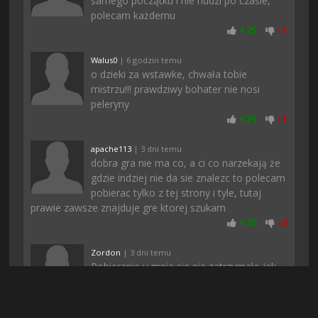
samego początku i nie nudzi po czasie,
polecam każdemu
+
25
-
1
Walus0
| 6 godzin temu
o dzieki za wstawke, chwała tobie
mistrzu!!! prawdziwy bohater nie nosi
peleryny
+
25
-
1
apache113
| 3 dni temu
dobra gra nie ma co, a ci co narzekają że
gdzie indziej nie da sie znalezc to polecam
pobierac tylko z tej strony i tyle, tutaj
prawie zawsze znajduje gre ktorej szukam
+
20
-
2
Zordon
| 3 dni temu
Pobieranie u mnie sie nie zatrzymalo jak
to zwykle bywa gdy pobieram z innych
stron i gierka pobrana dosyc szybko.
Dziena