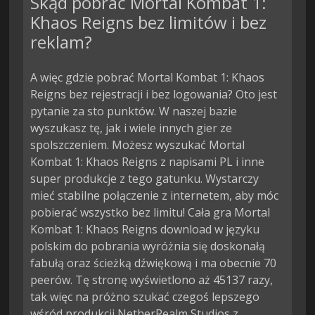
Skąd pobrać Mortal Kombat 1:
Khaos Reigns bez limitów i bez
reklam?
A więc gdzie pobrać Mortal Kombat 1: Khaos
Reigns bez rejestracji i bez logowania? Oto jest
pytanie za sto punktów. W naszej bazie
wyszukasz tę, jak i wiele innych gier ze
spolszczeniem. Możesz wyszukać Mortal
Kombat 1: Khaos Reigns z napisami PL i inne
super produkcje z tego gatunku. Wystarczy
mieć stabilne połączenie z internetem, aby móc
pobierać wszystko bez limitu! Cała gra Mortal
Kombat 1: Khaos Reigns download w języku
polskim do pobrania wyróżnia się doskonałą
fabułą oraz ścieżką dźwiękową i ma obecnie 70
peerów. Tę stronę wyświetlono aż 45137 razy,
tak więc na próżno szukać czegoś lepszego
wśród produkcji NetherRealm Studios z