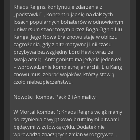
Khaos Reigns. kontynuuje zdarzenia z 
„podstawki”. , koncentrując się na dalszych 
losach popularnych bohaterów w odnowionym 
uniwersum stworzonym przez Boga Ognia Liu 
Kanga. Jego Nowa Era znowu staje w obliczu 
zagrożenia, gdy z alternatywnej linii czasu 
przybywa bezwzględny Lord Havik wraz ze 
swoją armią.. Antagonista ma jedynie jeden cel 
– wprowadzenie kompletnej anarchii. Liu Kang 
znowu musi zebrać wojaków, którzy stawią 
czoło niebezpieczeństwu.

Nowości: Kombat Pack 2 i Animality.

W Mortal Kombat 1: Khaos Reigns wciąż mamy 
do czynienia z wyjątkowo brutalnymi bitwami 
będącymi wizytówką cyklu. Dodatek nie 
wprowadza znaczących zmian w rozgrywce. , 