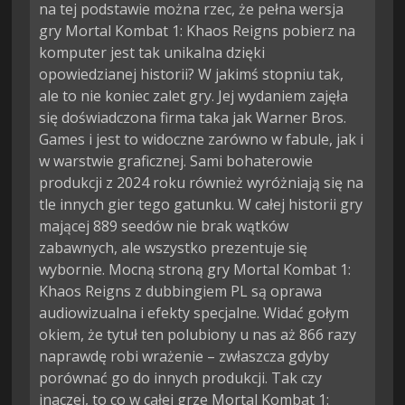
na tej podstawie można rzec, że pełna wersja
gry Mortal Kombat 1: Khaos Reigns pobierz na
komputer jest tak unikalna dzięki
opowiedzianej historii? W jakimś stopniu tak,
ale to nie koniec zalet gry. Jej wydaniem zajęła
się doświadczona firma taka jak Warner Bros.
Games i jest to widoczne zarówno w fabule, jak i
w warstwie graficznej. Sami bohaterowie
produkcji z 2024 roku również wyróżniają się na
tle innych gier tego gatunku. W całej historii gry
mającej 889 seedów nie brak wątków
zabawnych, ale wszystko prezentuje się
wybornie. Mocną stroną gry Mortal Kombat 1:
Khaos Reigns z dubbingiem PL są oprawa
audiowizualna i efekty specjalne. Widać gołym
okiem, że tytuł ten polubiony u nas aż 866 razy
naprawdę robi wrażenie – zwłaszcza gdyby
porównać go do innych produkcji. Tak czy
inaczej, to co w całej grze Mortal Kombat 1: