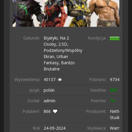
Gatunek:
Bijatyki,
Na 2
Kondycja:
Osoby,
2.5D,
Podzielony/wspólny
Ekran,
Urban
Fantasy,
Bardzo
Brutalne
Wyświetlenia:
45137
Pobrano:
9734 razy
Język:
polski
Seedów:
889
Dodał:
admin
Peerów:
70
Polubień:
866
Producent:
NetherRea
Studios
Rok
24-09-
2024
Wydawca:
Warner Bro