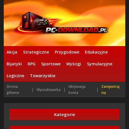
Akcja
Strategiczne
Przygodowe
Edukacyjne
Bijatyki
RPG
Sportowe
Wyścigi
Symulacyjne
Logiczne
Towarzyskie
Strona
Aktywacja
Zarejestruj
|
|
|
Wyszukiwarka
główna
konta
się
Kategorie