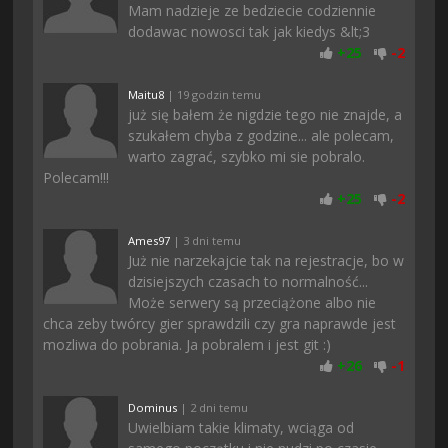
Mam nadzieje ze bedziecie codziennie
dodawac nowosci tak jak kiedys &lt;3
+
25
-
2
Maitu8
| 19 godzin temu
już się bałem że nigdzie tego nie znajde, a
szukałem chyba z godzine... ale polecam,
warto zagrać, szybko mi sie pobralo.
Polecam!!!
+
25
-
2
Ames97
| 3 dni temu
Już nie narzekajcie tak na rejestracje, bo w
dzisiejszych czasach to normalność...
Może serwery są przeciążone albo nie
chca zeby twórcy gier sprawdzili czy gra naprawde jest
mozliwa do pobrania. Ja pobralem i jest git :)
+
26
-
1
Dominus
| 2 dni temu
Uwielbiam takie klimaty, wciąga od