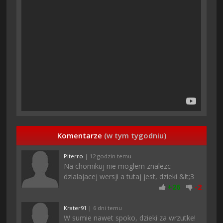
Komentarze
(w tym tygodniu)
Piterro
| 12 godzin temu
Na chomikuj nie moglem znalezc
dzialajacej wersji a tutaj jest, dzieki &lt;3
+
26
-
2
Krater91
| 6 dni temu
W sumie nawet spoko, dzieki za wrzutke!