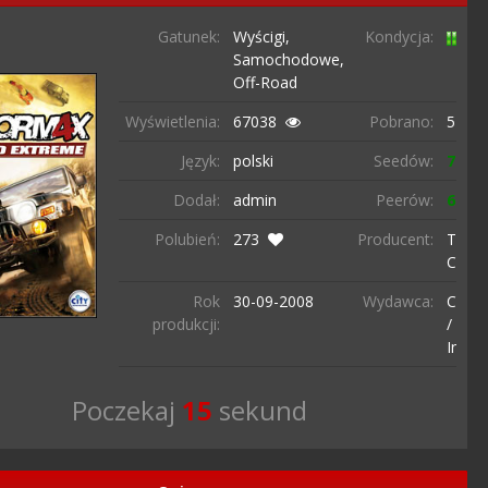
Gatunek:
Wyścigi,
Kondycja:
Samochodowe,
Off-Road
Wyświetlenia:
67038
Pobrano:
5107 
Język:
polski
Seedów:
777
Dodał:
admin
Peerów:
6
Polubień:
273
Producent:
The E
Comp
Rok
30-09-
2008
Wydawca:
CI G
produkcji:
/ City
Intera
Poczekaj
14
sekund