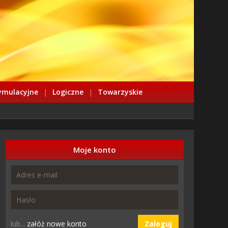
ymulacyjne
|
Logiczne
|
Towarzyskie
Moje konto
lub...
załóż nowe konto
Zaloguj