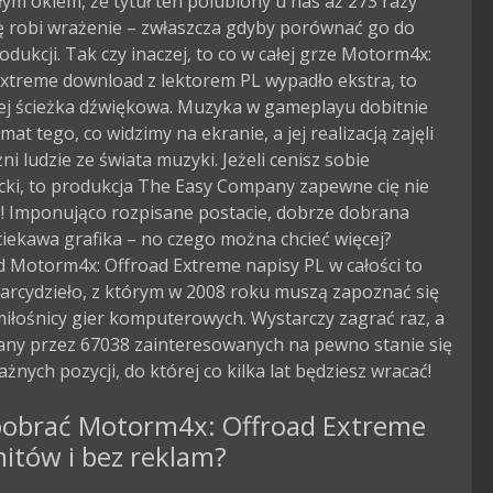
ym okiem, że tytuł ten polubiony u nas aż 273 razy
 robi wrażenie – zwłaszcza gdyby porównać go do
odukcji. Tak czy inaczej, to co w całej grze Motorm4x:
Extreme download z lektorem PL wypadło ekstra, to
ej ścieżka dźwiękowa. Muzyka w gameplayu dobitnie
mat tego, co widzimy na ekranie, a jej realizacją zajęli
ni ludzie ze świata muzyki. Jeżeli cenisz sobie
cki, to produkcja The Easy Company zapewne cię nie
e! Imponująco rozpisane postacie, dobrze dobrana
iekawa grafika – no czego można chcieć więcej?
 Motorm4x: Offroad Extreme napisy PL w całości to
arcydzieło, z którym w 2008 roku muszą zapoznać się
iłośnicy gier komputerowych. Wystarczy zagrać raz, a
zany przez 67038 zainteresowanych na pewno stanie się
ażnych pozycji, do której co kilka lat będziesz wracać!
pobrać Motorm4x: Offroad Extreme
mitów i bez reklam?