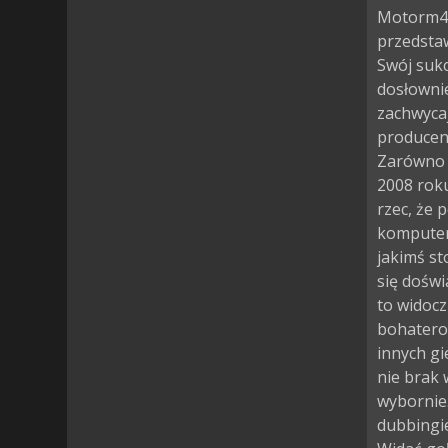
Motorm4x
przedstaw
Swój sukc
dosłownie
zachwycaj
producen
Zarówno p
2008 roku
rzec, że 
komputer 
jakimś st
się doświ
to widocz
bohaterow
innych gi
nie brak
wybornie
dubbingie