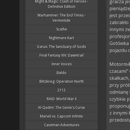
gracza j
Might & Magic: Clash of Heroes -
Definitive Edition
pieniądze
jest prze
Warhammer: The End Times -
Vermintide
zabrakło
innymi zw
Scathe
profesjo
Nightmare Kart
Gotówka 
Icarus: The Sanctuary of Gods
pojazdu o
Final Fantasy XIV: Dawntrail
Motorm4x
Inner Voices
czasami" 
Baldo
skałkach,
Blitzkrieg: Operation North
przy prób
2112
odmianę w
szybkie p
RAID: World War II
proponuj
Al-Qadim: The Genie's Curse
z innymi
Marvel vs. Capcom Infinite
przedosta
Caveman Adventures