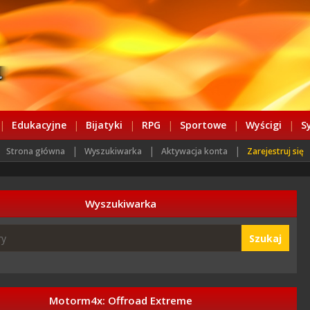
|
Edukacyjne
|
Bijatyki
|
RPG
|
Sportowe
|
Wyścigi
|
S
|
|
|
Strona główna
Wyszukiwarka
Aktywacja konta
Zarejestruj się
Wyszukiwarka
Szukaj
Motorm4x: Offroad Extreme