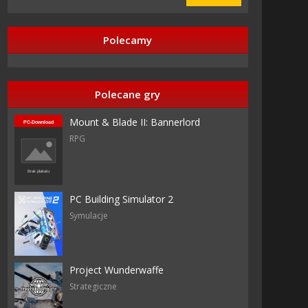
Polecamy
razy
Polecane gry
Mount & Blade II: Bannerlord
RPG
asy
any
ames
PC Building Simulator 2
Symulacje
ctive
Project Wunderwaffe
Strategiczne