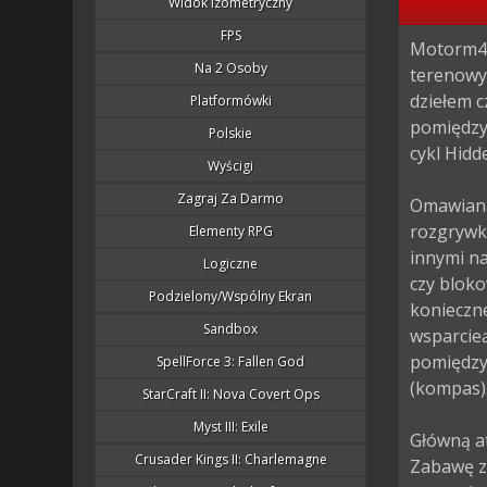
Widok Izometryczny
FPS
Motorm4x
Na 2 Osoby
terenowy
dziełem c
Platformówki
pomiędzy 
Polskie
cykl Hidd
Wyścigi
Zagraj Za Darmo
Omawiana 
rozgrywki
Elementy RPG
innymi n
Logiczne
czy blok
Podzielony/wspólny Ekran
konieczne
Sandbox
wsparcieą
pomiędzy 
SpellForce 3: Fallen God
(kompas).
StarCraft II: Nova Covert Ops
Myst III: Exile
Główną a
Crusader Kings II: Charlemagne
Zabawę za