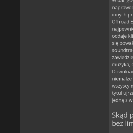
Widać goł
naprawdę
innych pr
Offroad 
najpewni
oddaje kli
się poważ
soundtra
zawiedzi
muzyka, c
Download
niemalże 
wszyscy m
tytuł ujr
jedną z w
Skąd 
bez li