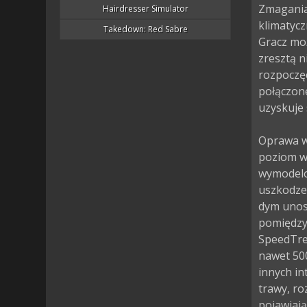
Zmagania
Hairdresser Simulator
klimatycz
Takedown: Red Sabre
Gracz moż
zresztą n
rozpoczęc
połączone
uzyskuje 
Oprawa w
poziom w
wymodelo
uszkodze
dym unosz
pomiędzy
SpeedTree
nawet 50
innych in
trawy, ro
pojawiają