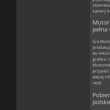
obserwow
kamery ko
Motor
pełna 
Gra Motor
produkcja
do miłoś
grafika i
Motorm4x
przypaść
więcej in
razy!
Pobie
polski