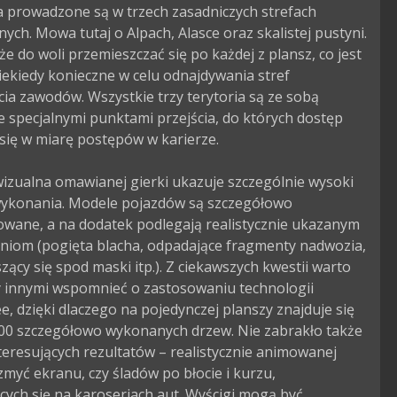
 prowadzone są w trzech zasadniczych strefach 
nych. Mowa tutaj o Alpach, Alasce oraz skalistej pustyni. 
e do woli przemieszczać się po każdej z plansz, co jest 
iekiedy konieczne w celu odnajdywania stref 
ia zawodów. Wszystkie trzy terytoria są ze sobą 
 specjalnymi punktami przejścia, do których dostęp 
się w miarę postępów w karierze.

izualna omawianej gierki ukazuje szczególnie wysoki 
ykonania. Modele pojazdów są szczegółowo 
wane, a na dodatek podlegają realistycznie ukazanym 
niom (pogięta blacha, odpadające fragmenty nadwozia, 
ący się spod maski itp.). Z ciekawszych kwestii warto 
 innymi wspomnieć o zastosowaniu technologii 
, dzięki dlaczego na pojedynczej planszy znajduje się 
00 szczegółowo wykonanych drzew. Nie zabrakło także 
teresujących rezultatów – realistycznie animowanej 
zmyć ekranu, czy śladów po błocie i kurzu, 
cych się na karoseriach aut. Wyścigi mogą być 