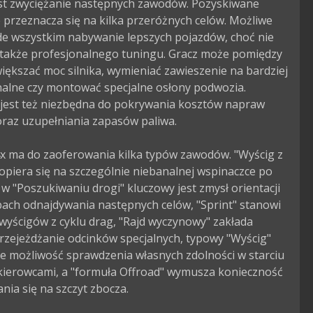
est zwyciężanie następnych zawodów. Pozyskiwane 
 przeznacza się na kilka przeróżnych celów. Możliwe 
de wszystkim nabywanie lepszych pojazdów, choć nie 
 także profesjonalnego tuningu. Gracz może pomiędzy 
iększać moc silnika, wymieniać zawieszenie na bardziej 
nalne czy montować specjalne osłony podwozia. 
jest też niezbędna do pokrywania kosztów napraw 
raz uzupełniania zapasów paliwa.

 ma do zaoferowania kilka typów zawodów. "Wyścig z 
opiera się na szczególnie niebanalnej wspinaczce po 
 w "Poszukiwaniu drogi" kluczowy jest zmysł orientacji 
ach odnajdywania następnych celów, "Sprint" stanowi 
yścigów z cyklu drag, "Rajd wyczynowy" zakłada 
rzejeżdżanie odcinków specjalnych, typowy "Wyścig" 
e możliwość sprawdzenia własnych zdolności w starciu 
 kierowcami, a "formuła Offroad" wymusza konieczność 
nia się na szczyt zbocza.
