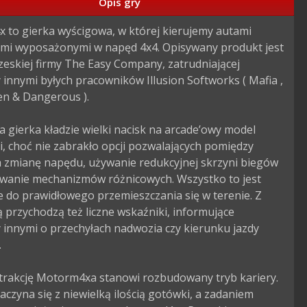
Opis gry
 to gierka wyścigowa, w której kierujemy autami 
mi wyposażonymi w napęd 4x4. Opisywany produkt jest 
zeskiej firmy The Easy Company, zatrudniającej 
innymi byłych pracowników Illusion Softworks ( Mafia , 
en & Dangerous ).

gierka kładzie wielki nacisk na arcade’owy model 
, choć nie zabrakło opcji pozwalających pomiędzy 
a zmianę napędu, używanie redukcyjnej skrzyni biegów 
owanie mechanizmów różnicowych. Wszystko to jest 
 do prawidłowego przemieszczania się w terenie. Z 
 przychodzą też liczne wskaźniki, informujące 
innymi o przechyłach nadwozia czy kierunku jazdy 


trakcję Motorm4xa stanowi rozbudowany tryb kariery. 
czyna się z niewielką ilością gotówki, a zadaniem 