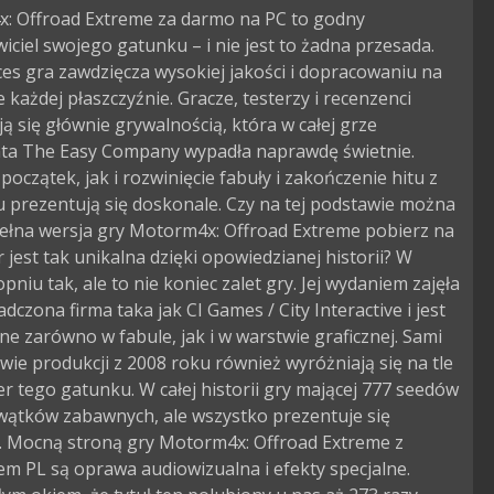
: Offroad Extreme za darmo na PC to godny
iciel swojego gatunku – i nie jest to żadna przesada.
es gra zawdzięcza wysokiej jakości i dopracowaniu na
 każdej płaszczyźnie. Gracze, testerzy i recenzenci
ą się głównie grywalnością, która w całej grze
ta The Easy Company wypadła naprawdę świetnie.
oczątek, jak i rozwinięcie fabuły i zakończenie hitu z
 prezentują się doskonale. Czy na tej podstawie można
pełna wersja gry Motorm4x: Offroad Extreme pobierz na
jest tak unikalna dzięki opowiedzianej historii? W
opniu tak, ale to nie koniec zalet gry. Jej wydaniem zajęła
adczona firma taka jak CI Games / City Interactive i jest
ne zarówno w fabule, jak i w warstwie graficznej. Sami
ie produkcji z 2008 roku również wyróżniają się na tle
er tego gatunku. W całej historii gry mającej 777 seedów
 wątków zabawnych, ale wszystko prezentuje się
. Mocną stroną gry Motorm4x: Offroad Extreme z
m PL są oprawa audiowizualna i efekty specjalne.