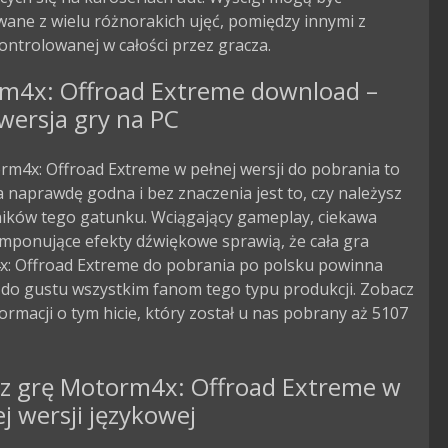
ane z wielu różnorakich ujęć, pomiędzy innymi z 
ntrolowanej w całości przez gracza.
m4x: Offroad Extreme download –
wersja gry na PC
m4x: Offroad Extreme w pełnej wersji do pobrania to
 naprawdę godna i bez znaczenia jest to, czy należysz
ników tego gatunku. Wciągający gameplay, ciekawa
 imponujące efekty dźwiękowe sprawią, że cała gra
: Offroad Extreme do pobrania po polsku powinna
 do gustu wszystkim fanom tego typu produkcji. Zobacz
formacji o tym hicie, który został u nas pobrany aż 5107
rz grę Motorm4x: Offroad Extreme w
ej wersji językowej