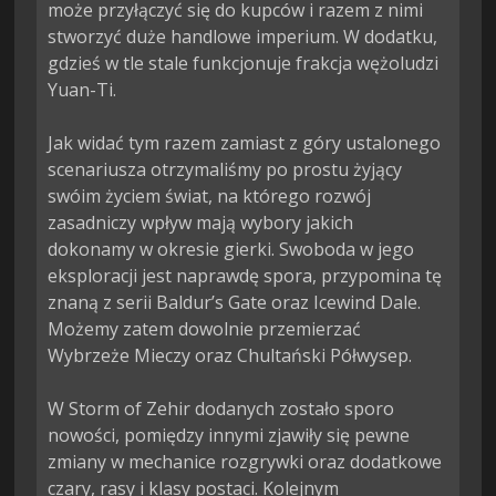
może przyłączyć się do kupców i razem z nimi 
stworzyć duże handlowe imperium. W dodatku, 
gdzieś w tle stale funkcjonuje frakcja wężoludzi 
Yuan-Ti.

Jak widać tym razem zamiast z góry ustalonego 
scenariusza otrzymaliśmy po prostu żyjący 
swóim życiem świat, na którego rozwój 
zasadniczy wpływ mają wybory jakich 
dokonamy w okresie gierki. Swoboda w jego 
eksploracji jest naprawdę spora, przypomina tę 
znaną z serii Baldur’s Gate oraz Icewind Dale. 
Możemy zatem dowolnie przemierzać 
Wybrzeże Mieczy oraz Chultański Półwysep.

W Storm of Zehir dodanych zostało sporo 
nowości, pomiędzy innymi zjawiły się pewne 
zmiany w mechanice rozgrywki oraz dodatkowe 
czary, rasy i klasy postaci. Kolejnym 