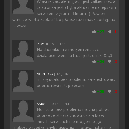
Właśnie zaczalem grac i jest całkiem ok, a
ta stronka jest chyba aktualnie najlepszym
serwisem z grami i filmami :) Powiem
wam że warto zapłacić bo płacisz raz i masz dostęp na
zawsze
+
27
-
1
Piterro
| 5 dni temu
Na chomikuj nie moglem znalezc
dzialajacej wersji a tutaj jest, dzieki &lt;3
+
26
-
2
Bosniak03
| 12 godzin temu
mi się udało bez problemu zarejestrować,
pobrać również, polecam
+
25
-
2
Krawcu
| 3 dni temu
No i tutaj bez problemu mozna pobrac,
dobrze ze strona znowu dziala bo w
innych serwisach nie moglem tego
znalezc, wszedzie chyba usuwaja za prawa autorskie