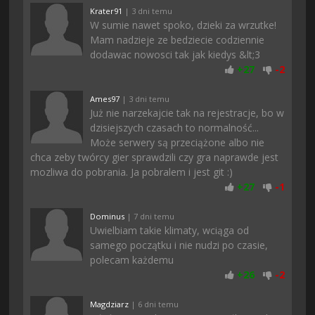
Krater91
| 3 dni temu
W sumie nawet spoko, dzieki za wrzutke!
Mam nadzieje ze bedziecie codziennie
dodawac nowosci tak jak kiedys &lt;3
+
27
-
2
Ames97
| 3 dni temu
Już nie narzekajcie tak na rejestracje, bo w
dzisiejszych czasach to normalność...
Może serwery są przeciążone albo nie
chca zeby twórcy gier sprawdzili czy gra naprawde jest
mozliwa do pobrania. Ja pobralem i jest git :)
+
27
-
1
Dominus
| 7 dni temu
Uwielbiam takie klimaty, wciąga od
samego początku i nie nudzi po czasie,
polecam każdemu
+
26
-
2
Magdziarz
| 6 dni temu