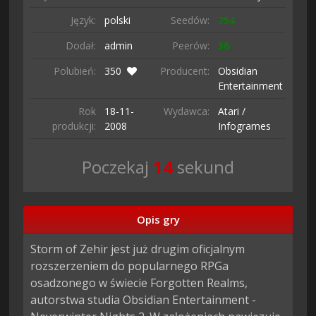
Język:
polski
Seedów:
754
Dodał:
admin
Peerów:
36
Polubień:
350
Producent:
Obsidian
Entertainment
Rok
18-11-
Wydawca:
Atari /
produkcji:
2008
Infogrames
Poczekaj
13
sekund
Opis gry
Storm of Zehir jest już drugim oficjalnym 
rozszerzeniem do popularnego RPGa 
osadzonego w świecie Forgotten Realms, 
autorstwa studia Obsidian Entertainment - 