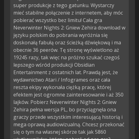
super produkcje z tego gatunku. Wystarczy
mieć stabilne połączenie z internetem, aby móc
pobierać wszystko bez limitu! Cała gra
Neverwinter Nights 2: Gniew Zehira download w
języku polskim do pobrania wyróżnia się
doskonałą fabułą oraz ścieżką dźwiękową i ma
obecnie 36 peerów. Tę stronę wyświetlono aż
19245 razy, tak więc na próżno szukać czegoś
lepszego wśród produkcji Obsidian
Entertainment z ostatnich lat. Prawdą jest, że
wydawnictwo Atari / Infogrames oraz cała
reszta ekipy wykonała ciężką pracę, której
efektem jest ogromne zainteresowanie i aż 350
lajków. Pobierz Neverwinter Nights 2: Gniew
Zehira pełna wersja PL, bo przyciągnęła ona
graczy przede wszystkim interesującą historią i
mega oprawą audiowizualną. Chcesz przekonać
się o tym na własnej skórze tak jak 5860