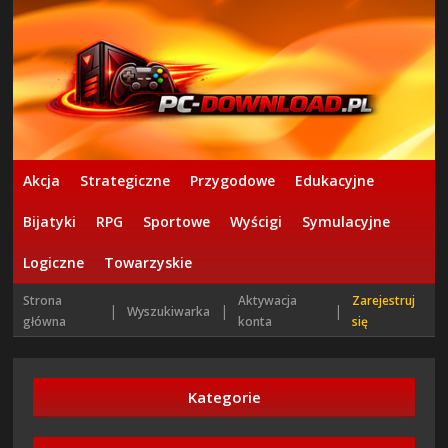
Akcja
Strategiczne
Przygodowe
Edukacyjne
Bijatyki
RPG
Sportowe
Wyścigi
Symulacyjne
Logiczne
Towarzyskie
Strona
Aktywacja
Zarejestruj
|
|
|
Wyszukiwarka
główna
konta
się
Kategorie