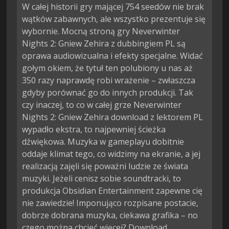
W całej historii gry mającej 754 seedów nie brak
wątków zabawnych, ale wszystko prezentuje się
wybornie. Mocną stroną gry Neverwinter
Nights 2: Gniew Zehira z dubbingiem PL są
oprawa audiowizualna i efekty specjalne. Widać
gołym okiem, że tytuł ten polubiony u nas aż
350 razy naprawdę robi wrażenie – zwłaszcza
gdyby porównać go do innych produkcji. Tak
czy inaczej, to co w całej grze Neverwinter
Nights 2: Gniew Zehira download z lektorem PL
wypadło ekstra, to najpewniej ścieżka
dźwiękowa. Muzyka w gameplayu dobitnie
oddaje klimat tego, co widzimy na ekranie, a jej
realizacją zajęli się poważni ludzie ze świata
muzyki. Jeżeli cenisz sobie soundtracki, to
produkcja Obsidian Entertainment zapewne cię
nie zawiedzie! Imponująco rozpisane postacie,
dobrze dobrana muzyka, ciekawa grafika – no
czego można chcieć więcej? Download