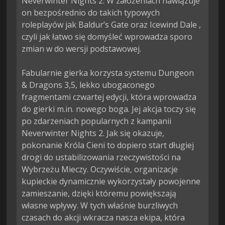
Neverwinter Nights 2. W założeniach nawiązuje 
on bezpośrednio do takich typowych 
roleplayów jak Baldur’s Gate oraz Icewind Dale , 
czyli jak łatwo się domyśleć wprowadza sporo 
zmian w do wersji podstawowej.

Fabularnie gierka korzysta systemu Dungeon 
& Dragons 3,5, lekko ubogaconego 
fragmentami czwartej edycji, która wprowadza 
do gierki m.in. nowego boga. Jej akcja toczy się 
po zdarzeniach popularnych z kampanii 
Neverwinter Nights 2. Jak się okazuje, 
pokonanie Króla Cieni to dopiero start długiej 
drogi do ustabilizowania rzeczywistości na 
Wybrzeżu Mieczy. Oczywiście, organizacje 
kupieckie dynamicznie wykorzystały powojenne 
zamieszanie, dzięki któremu powiększają 
własne wpływy. W tych właśnie burzliwych 
czasach do akcji wkracza nasza ekipa, która 