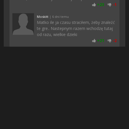
+
23
-
1
Moskitt
| 6 dni temu
Matko ile ja czasu straciłem, żeby znaleźć
te gre.. Nastepnym razem wchodzę tutaj
od razu, wielkie dzieki
+
21
-
2
Jorklee77
| 6 dni temu
O dzięki :)) Balem sie ze nie pobiore bo w
dzisiejszych czasach to wszedzie jakieś
fejki albo niedzialajace pliki. Pozdro
+
22
-
1
Gizmo37
| 4 dni temu
Rewelacja! Gierka 10/10 nie słuchajcie
opinii innych, moim zdaniem jedna z
lepszych gier w jakie ostatnio zagrałem!!!
+
21
-
1
Elisium
| 3 dni temu