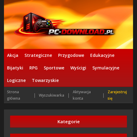
Akcja
Strategiczne
Przygodowe
Edukacyjne
Bijatyki
RPG
Sportowe
Wyścigi
Symulacyjne
Logiczne
Towarzyskie
Strona
Aktywacja
Zarejestruj
|
|
|
Wyszukiwarka
główna
konta
się
Kategorie