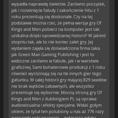
wypadła naprawdę świetnie. Zarówno początek,
jak i rozwinięcie fabuły i zakończenie hitu z 1
roku prezentują się doskonale. Czy na tej
podstawie można rzec, że pełna wersja gry Of
Kings and Men pobierz na komputer jest tak
unikalna dzięki opowiedzianej historii? W jakimś
stopniu tak, ale to nie koniec zalet gry. Jej
wydaniem zajęła się doświadczona firma taka
jak Green Man Gaming Publishing i jest to
widoczne zarówno w fabule, jak i w warstwie
graficznej. Sami bohaterowie produkcji z 1 roku
również wyróżniają się na tle innych gier tego
gatunku. W całej historii gry mającej 829 seedów
nie brak wątków zabawnych, ale wszystko
prezentuje się wybornie. Mocną stroną gry Of
Kings and Men z dubbingiem PL są oprawa
audiowizualna i efekty specjalne. Widać gołym
okiem, że tytuł ten polubiony u nas aż 776 razy
naprawdę robi wrażenie – zwłaszcza gdyby