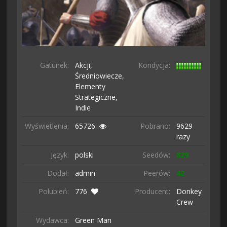
Gatunek:
Akcji,
Kondycja:
Średniowiecze,
Elementy
Strategiczne,
Indie
Wyświetlenia:
65726
Pobrano:
9629
razy
Język:
polski
Seedów:
829
Dodał:
admin
Peerów:
42
Polubień:
776
Producent:
Donkey
Crew
Wydawca:
Green Man