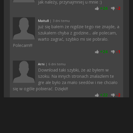
jak należy, przynajmniej u mnie :)
+
24
-
2
Maitu8
| 3 dni temu
już się bałem że nigdzie tego nie znajde, a
szukałem chyba z godzine... ale polecam,
warto zagrać, szybko mi sie pobralo.
Polecam!!!
+
24
-
1
Arni
| 6 dni temu
Download taki szybki, że aż byłem w
szoku. Na innych stronach znalazlem te
gre ale było za mało seedów i nie chciało
się w ogóle pobierać. Dzięki!!
+
22
-
2
Jorklee77
| 3 dni temu
O dzięki :)) Balem sie ze nie pobiore bo w
dzisiejszych czasach to wszedzie jakieś
fejki albo niedzialajace pliki. Pozdro
+
22
-
1