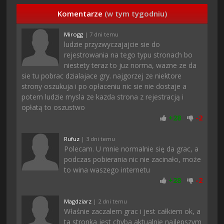
Komentarze
(w tym tygodniu)
Mirogg
| 7 dni temu
ludzie przyzwyczajajcie sie do
rejestrowania na tego typu stronach bo
niestety teraz to juz norma, wazne ze da
sie tu pobrac dzialajace gry. najgorzej ze niektore
strony oszukuja i po opłaceniu nic sie nie dostaje a
potem ludzie mysla ze kazda strona z rejestracją i
opłatą to oszustwo
+
28
-
2
Rufuz
| 3 dni temu
Polecam. U mnie normalnie się da grac, a
podczas pobierania nic nie zacinało, może
to wina waszego internetu
+
28
-
2
Magdziarz
| 2 dni temu
Właśnie zaczalem grac i jest całkiem ok, a
ta stronka jest chyba aktualnie najlepszym