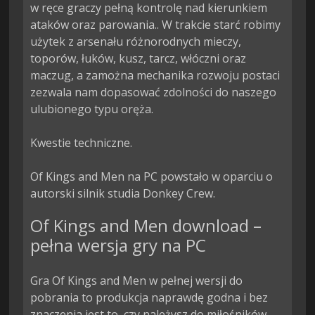
w ręce graczy pełną kontrolę nad kierunkiem 
ataków oraz parowania.. W trakcie starć robimy 
użytek z arsenału różnorodnych mieczy, 
toporów, łuków, kusz, tarcz, włóczni oraz 
maczug, a zamożna mechanika rozwoju postaci 
zezwala nam dopasować zdolności do naszego 
ulubionego typu oręża.

Kwestie techniczne.

Of Kings and Men na PC powstało w oparciu o 
autorski silnik studia Donkey Crew.
Of Kings and Men download –
pełna wersja gry na PC
Gra Of Kings and Men w pełnej wersji do
pobrania to produkcja naprawdę godna i bez
znaczenia jest to, czy należysz do miłośników