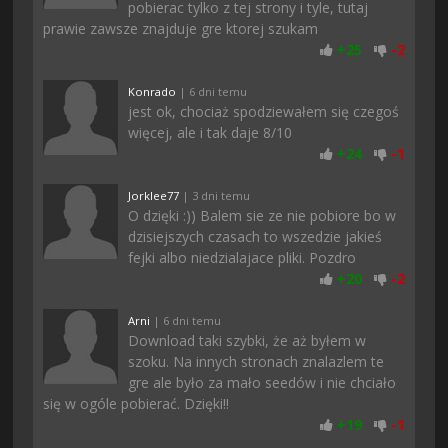
pobierac tylko z tej strony i tyle, tutaj
prawie zawsze znajduje gre ktorej szukam
+
25
-
2
Konrado
| 6 dni temu
jest ok, chociaż spodziewałem się czegoś
więcej, ale i tak daje 8/10
+
24
-
1
Jorklee77
| 3 dni temu
O dzięki :)) Balem sie ze nie pobiore bo w
dzisiejszych czasach to wszedzie jakieś
fejki albo niedzialajace pliki. Pozdro
+
20
-
2
Arni
| 6 dni temu
Download taki szybki, że aż byłem w
szoku. Na innych stronach znalazlem te
gre ale było za mało seedów i nie chciało
się w ogóle pobierać. Dzięki!!
+
19
-
1