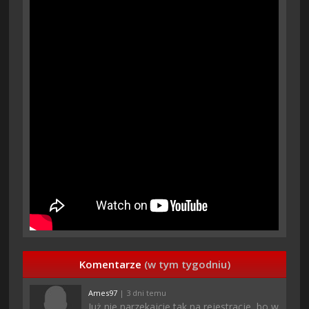
Komentarze
(w tym tygodniu)
Ames97
| 3 dni temu
Już nie narzekajcie tak na rejestracje, bo w