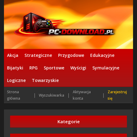
Akcja
Strategiczne
Przygodowe
Edukacyjne
Bijatyki
RPG
Sportowe
Wyścigi
Symulacyjne
Logiczne
Towarzyskie
Strona
Aktywacja
Zarejestruj
|
|
|
Wyszukiwarka
główna
konta
się
Kategorie