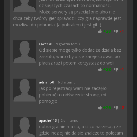
dzisiejszych czasach to normalność...
Może serwery są przeciążone albo nie
chca zeby twórcy gier sprawdzili czy gra naprawde jest
mozliwa do pobrania. Ja pobralem i jest git :)
+
28
-
1
Qwer70
| 9 godzin temu
Od siebie moge tylko dodac że dziala bez
zarzutu, warto bylo sie zarejestrowac bo
płacisz raz i potem korzystasz do woli
+
28
-
1
adriano0
| 6 dni temu
jak po rejestracji wam nie zaczęło
pobierać to odświeżcie stronę, mi
pomogło
+
26
-
2
apache113
| 2 dni temu
dobra gra nie ma co, a ci co narzekają że
gdzie indziej nie da sie znalezc to polecam