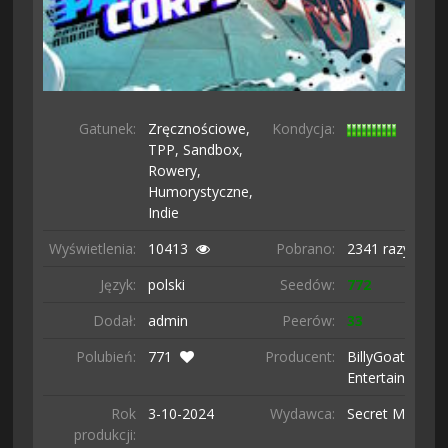
Gatunek:
Zręcznościowe,
Kondycja:
TPP,
Sandbox,
Rowery,
Humorystyczne,
Indie
Wyświetlenia:
10413
Pobrano:
2341 razy
Język:
polski
Seedów:
772
Dodał:
admin
Peerów:
33
Polubień:
771
Producent:
BillyGoat
Entertainment
Rok
3-10-
2024
Wydawca:
Secret Mode
produkcji: