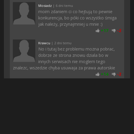
Mosiadz
| 6 dni temu
moim zdaniem ci co hejtują to pewnie
konkurencja, bo póki co wszystko śmiga
jak należy, przynajmniej u mnie :)
+
17
-
2
Krawcu
| 2 dni temu
No i tutaj bez problemu mozna pobrac,
dobrze ze strona znowu dziala bo w
innych serwisach nie moglem tego
znalezc, wszedzie chyba usuwaja za prawa autorskie
+
14
-
2
Zordon
| 3 dni temu
Pobieranie u mnie sie nie zatrzymalo jak
to zwykle bywa gdy pobieram z innych
stron i gierka pobrana dosyc szybko.
Dziena
+
13
-
2
Moskitt
| 6 dni temu