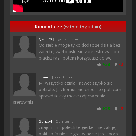
Komentarze
(w tym tygodniu)
Qwer70
| 9 godzin temu
Od siebie moge tylko dodac że dziala bez
zarzutu, warto bylo sie zarejestrowac bo
płacisz raz i potem korzystasz do woli
+
28
-
2
Elisium
| 7 dni temu
Mi wszystko dziala i nawet szybko sie
pobralo. Jak komus nie chodzi to polecam
sprawdzic czy macie odpowiednie
sterowniki
+
28
-
2
Bonzo4
| 2 dni temu
znajomi mi polecili te gierke i nie zaluje,
poki co fajnie sie gra, w necie jest sporo