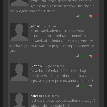
szoku. Na innych stronach znalazlem te
gre ale było za mało seedów i nie chciało
się w ogóle pobierać. Dzięki!!
+
23
-
2
Jasminn
| 7 dni temu
lol nie wiedziałem że stronka znowu
działa, dopiero niedawno ziomek mi
powiedział. Szkoda że czasy się zmieniły i
trzeba się rejestrować, ale przynajmniej są najnowsze
gry
+
22
-
2
Gizmo37
| 6 godzin temu
Rewelacja! Gierka 10/10 nie słuchajcie
opinii innych, moim zdaniem jedna z
lepszych gier w jakie ostatnio zagrałem!!!
+
23
-
1
Konrado
| 5 dni temu
jest ok, chociaż spodziewałem się czegoś
więcej, ale i tak daje 8/10