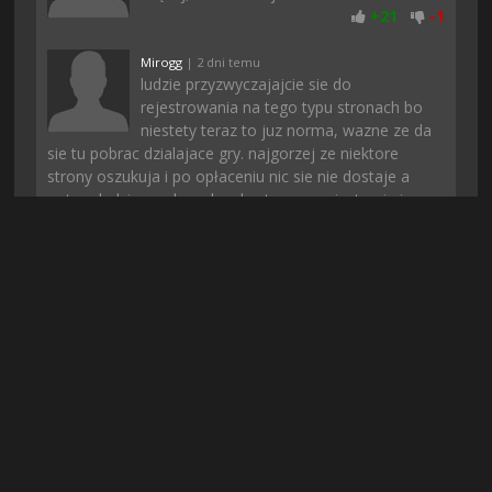
+
21
-
1
Mirogg
| 2 dni temu
ludzie przyzwyczajajcie sie do
rejestrowania na tego typu stronach bo
niestety teraz to juz norma, wazne ze da
sie tu pobrac dzialajace gry. najgorzej ze niektore
strony oszukuja i po opłaceniu nic sie nie dostaje a
potem ludzie mysla ze kazda strona z rejestracją i
opłatą to oszustwo
+
19
-
2
Bosniak03
| 4 dni temu
mi się udało bez problemu zarejestrować,
pobrać również, polecam
+
20
-
1
apache113
| 3 dni temu
dobra gra nie ma co, a ci co narzekają że
gdzie indziej nie da sie znalezc to polecam
pobierac tylko z tej strony i tyle, tutaj