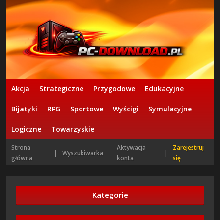
Akcja
Strategiczne
Przygodowe
Edukacyjne
Bijatyki
RPG
Sportowe
Wyścigi
Symulacyjne
Logiczne
Towarzyskie
Strona
Aktywacja
Zarejestruj
|
|
|
Wyszukiwarka
główna
konta
się
Kategorie