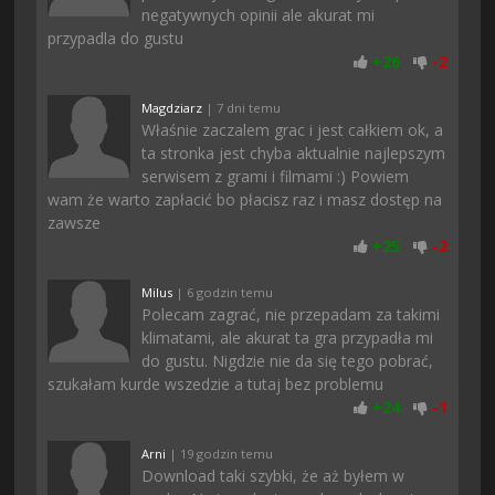
negatywnych opinii ale akurat mi
przypadla do gustu
+
26
-
2
Magdziarz
| 7 dni temu
Właśnie zaczalem grac i jest całkiem ok, a
ta stronka jest chyba aktualnie najlepszym
serwisem z grami i filmami :) Powiem
wam że warto zapłacić bo płacisz raz i masz dostęp na
zawsze
+
25
-
2
Milus
| 6 godzin temu
Polecam zagrać, nie przepadam za takimi
klimatami, ale akurat ta gra przypadła mi
do gustu. Nigdzie nie da się tego pobrać,
szukałam kurde wszedzie a tutaj bez problemu
+
24
-
1
Arni
| 19 godzin temu
Download taki szybki, że aż byłem w