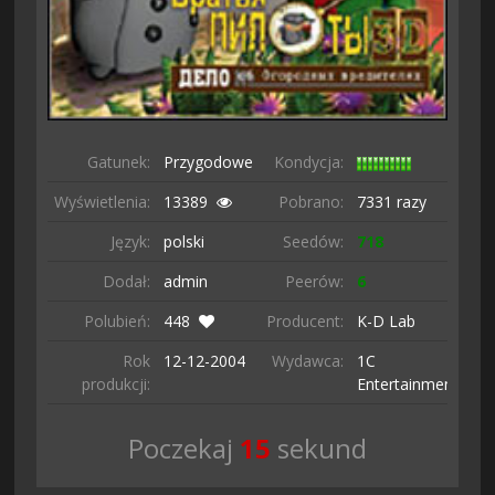
Gatunek:
Przygodowe
Kondycja:
Wyświetlenia:
13389
Pobrano:
7331 razy
Język:
polski
Seedów:
718
Dodał:
admin
Peerów:
6
Polubień:
448
Producent:
K-D Lab
Rok
12-12-
2004
Wydawca:
1C
produkcji:
Entertainment
Poczekaj
13
sekund