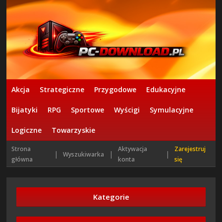
Akcja
Strategiczne
Przygodowe
Edukacyjne
Bijatyki
RPG
Sportowe
Wyścigi
Symulacyjne
Logiczne
Towarzyskie
Strona
Aktywacja
Zarejestruj
|
|
|
Wyszukiwarka
główna
konta
się
Kategorie