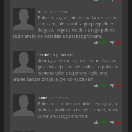
Milus
| 5 dni temu
Polecam zagrać, nie przepadam za takimi
klimatami, ale akurat ta gra przypadła mi
do gustu. Nigdzie nie da się tego pobrać,
szukałam kurde wszedzie a tutaj bez problemu
+
19
-
2
apache113
| 2 dni temu
dobra gra nie ma co, a ci co narzekają że
gdzie indziej nie da sie znalezc to polecam
pobierac tylko z tej strony i tyle, tutaj
prawie zawsze znajduje gre ktorej szukam
+
19
-
2
Rufuz
| 5 dni temu
Polecam. U mnie normalnie się da grac, a
podczas pobierania nic nie zacinało, może
to wina waszego internetu
+
18
-
2