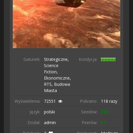
Gatunek:
Strategiczne,
Kondycja:
Science
Fiction,
Ekonomiczne,
RTS,
Budowa
Miasta
Wyświetlenia:
72551
Pobrano:
118 razy
Język:
polski
Seedów:
738
Dodał:
admin
Peerów:
51