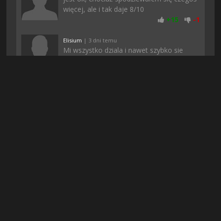
więcej, ale i tak daje 8/10
+
15
-
1
Elisium
| 3 dni temu
Mi wszystko dziala i nawet szybko sie
pobralo. Jak komus nie chodzi to polecam
sprawdzic czy macie odpowiednie
sterowniki
+
15
-
1
Mosiadz
| 5 dni temu
moim zdaniem ci co hejtują to pewnie
konkurencja, bo póki co wszystko śmiga
jak należy, przynajmniej u mnie :)
+
14
-
1
Jorklee77
| 6 godzin temu
O dzięki :)) Balem sie ze nie pobiore bo w
dzisiejszych czasach to wszedzie jakieś
fejki albo niedzialajace pliki. Pozdro
+
14
-
1