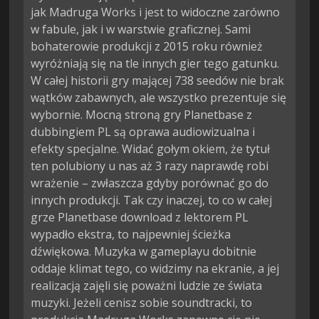
jak Madruga Works i jest to widoczne zarówno
w fabule, jak i w warstwie graficznej. Sami
bohaterowie produkcji z 2015 roku również
wyróżniają się na tle innych gier tego gatunku.
W całej historii gry mającej 738 seedów nie brak
wątków zabawnych, ale wszystko prezentuje się
wybornie. Mocną stroną gry Planetbase z
dubbingiem PL są oprawa audiowizualna i
efekty specjalne. Widać gołym okiem, że tytuł
ten polubiony u nas aż 3 razy naprawdę robi
wrażenie – zwłaszcza gdyby porównać go do
innych produkcji. Tak czy inaczej, to co w całej
grze Planetbase download z lektorem PL
wypadło ekstra, to najpewniej ścieżka
dźwiękowa. Muzyka w gameplayu dobitnie
oddaje klimat tego, co widzimy na ekranie, a jej
realizacją zajęli się poważni ludzie ze świata
muzyki. Jeżeli cenisz sobie soundtracki, to