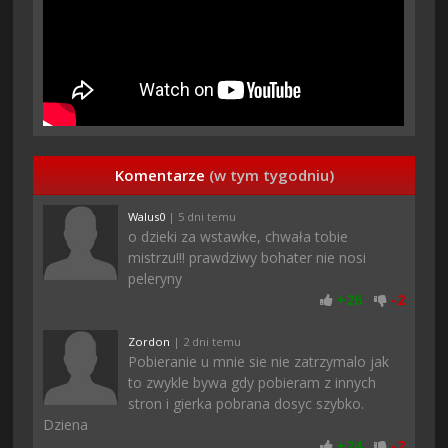
Komentarze
(w tym tygodniu)
Walus0
| 5 dni temu
o dzieki za wstawke, chwała tobie
mistrzu!!! prawdziwy bohater nie nosi
peleryny
+
26
-
2
Zordon
| 2 dni temu
Pobieranie u mnie sie nie zatrzymalo jak
to zwykle bywa gdy pobieram z innych
stron i gierka pobrana dosyc szybko.
Dziena
+
24
-
2