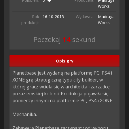
Polubień:
3
Producent:
Madruga
Works
Rok
16-10-
2015
Wydawca:
Madruga
produkcji:
Works
Poczekaj
13
sekund
Opis gry
Planetbase jest wydaną na platformę PC, PS4 i 
XONE grą strategiczną typu city builder, w 
której gracz wciela się w architekta i zarządcę 
pozaziemskiej kolonii. Produkcja pojawiła się 
pomiędzy innymi na platformie PC, PS4 i XONE.

Mechanika.

Zabawę w Planetbase zaczynamy od wyboru 