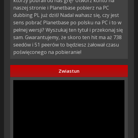
którzy pobrali od nas grę? Utwórz konto na
naszej stronie i Planetbase pobierz na PC
dubbing PL już dziś! Nadal wahasz się, czy jest
sens pobrać Planetbase po polsku na PC i to w
pełnej wersji? Wyszukaj ten tytuł i przekonaj się
sam. Gwarantujemy, że skoro ten hit ma aż 738
seedów i 51 peerów to będziesz żałował czasu
poświęconego na pobieranie!
Zwiastun