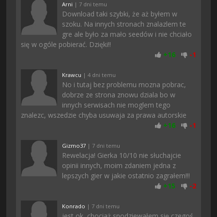
Arni
| 7 dni temu
Download taki szybki, że aż byłem w
szoku. Na innych stronach znalazlem te
gre ale było za mało seedów i nie chciało
się w ogóle pobierać. Dzięki!!
+
16
-
1
Krawcu
| 4 dni temu
No i tutaj bez problemu mozna pobrac,
dobrze ze strona znowu dziala bo w
innych serwisach nie moglem tego
znalezc, wszedzie chyba usuwaja za prawa autorskie
+
16
-
1
Gizmo37
| 7 dni temu
Rewelacja! Gierka 10/10 nie słuchajcie
opinii innych, moim zdaniem jedna z
lepszych gier w jakie ostatnio zagrałem!!!
+
15
-
2
Konrado
| 7 dni temu
jest ok, chociaż spodziewałem się czegoś