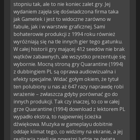
stopniu tak, ale to nie koniec zalet gry. Jej
wydaniem zajęła się doświadczona firma taka
jak Gametek i jest to widoczne zarówno w
fabule, jak i w warstwie graficznej. Sami
bohaterowie produkcji z 1994 roku również
wyróżniają się na tle innych gier tego gatunku.
W całej historii gry mającej 412 seedów nie brak
wątków zabawnych, ale wszystko prezentuje się
wybornie. Mocną stroną gry Quarantine (1994)
z dubbingiem PL są oprawa audiowizualna i
efekty specjalne. Widać gołym okiem, że tytuł
ten polubiony u nas aż 647 razy naprawdę robi
wrażenie – zwłaszcza gdyby porównać go do
innych produkcji. Tak czy inaczej, to co w całej
grze Quarantine (1994) download z lektorem PL
wypadło ekstra, to najpewniej ścieżka
dźwiękowa. Muzyka w gameplayu dobitnie
oddaje klimat tego, co widzimy na ekranie, a jej
realizacją zajęli się poważni ludzie ze świata