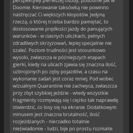
perspektywy pierwszej osoby, podobnie jak w 
Doomie. Kierowanie taksówką nie powinno 
nastręczać Ci większych kłopotów. Jedyną 
rzeczą, o której trzeba bardzo pamiętać, to 
dostosowanie prędkości jazdy do panujących 
warunków - w ciasnych uliczkach, pełnych 
zdradliwych skrzyżowań, lepiej specjalnie nie 
szaleć. Poziom trudności jest stosunkowo 
wysoki, zwłaszcza w późniejszych etapach 
gierki, kiedy na ulicach zjawia się znaczna ilość, 
uzbrojonych po zęby pojazdów, a czasu na 
wykonanie zadań jest coraz mniej. Pod wobec 
wizualnym Quarantine nie zachwyca, zwłaszcza 
przy zbyt szybkiej jeździe - wtedy wszystkie 
fragmenty rozmywają się i ciężko tak naprawdę 
stwierdzić, co losy się na ekranie. Dodatkowym 
minusem jest znaczna brutalność, ilość 
rozjeżdżanych - nierzadko totalnie 
nieświadomie - ludzi, bije po prostu rozmaite 