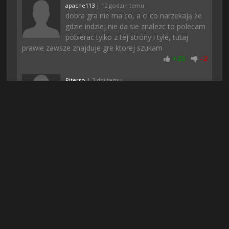
apache113
| 12 godzin temu
dobra gra nie ma co, a ci co narzekają że
gdzie indziej nie da sie znalezc to polecam
pobierac tylko z tej strony i tyle, tutaj
prawie zawsze znajduje gre ktorej szukam
+
23
-
2
Piterro
| 3 dni temu
Na chomikuj nie moglem znalezc
dzialajacej wersji a tutaj jest, dzieki &lt;3
+
22
-
2
Milus
| 3 dni temu
Polecam zagrać, nie przepadam za takimi
klimatami, ale akurat ta gra przypadła mi
do gustu. Nigdzie nie da się tego pobrać,
szukałam kurde wszedzie a tutaj bez problemu
+
20
-
1
Bosniak03
| 2 dni temu
mi się udało bez problemu zarejestrować,
pobrać również, polecam