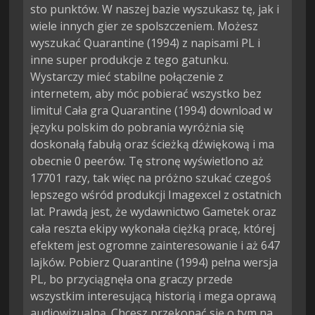
sto punktów. W naszej bazie wyszukasz tę, jak i
wiele innych gier ze spolszczeniem. Możesz
wyszukać Quarantine (1994) z napisami PL i
inne super produkcje z tego gatunku.
Wystarczy mieć stabilne połączenie z
internetem, aby móc pobierać wszystko bez
limitu! Cała gra Quarantine (1994) download w
języku polskim do pobrania wyróżnia się
doskonałą fabułą oraz ścieżką dźwiękową i ma
obecnie 0 peerów. Tę stronę wyświetlono aż
17701 razy, tak więc na próżno szukać czegoś
lepszego wśród produkcji Imagexcel z ostatnich
lat. Prawdą jest, że wydawnictwo Gametek oraz
cała reszta ekipy wykonała ciężką pracę, której
efektem jest ogromne zainteresowanie i aż 647
lajków. Pobierz Quarantine (1994) pełna wersja
PL, bo przyciągnęła ona graczy przede
wszystkim interesującą historią i mega oprawą
audiowizualną. Chcesz przekonać się o tym na