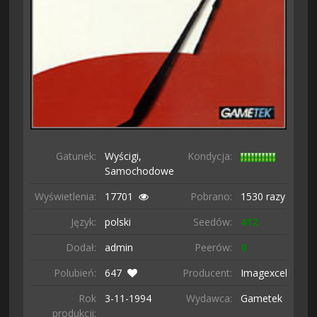
Gatunek:
Wyścigi,
Kondycja:
Samochodowe
Wyświetlenia:
17701
Pobrano:
1530 razy
Język:
polski
Seedów:
412
Dodał:
admin
Peerów:
0
Polubień:
647
Producent:
Imagexcel
Rok
3-11-
1994
Wydawca:
Gametek
produkcji: