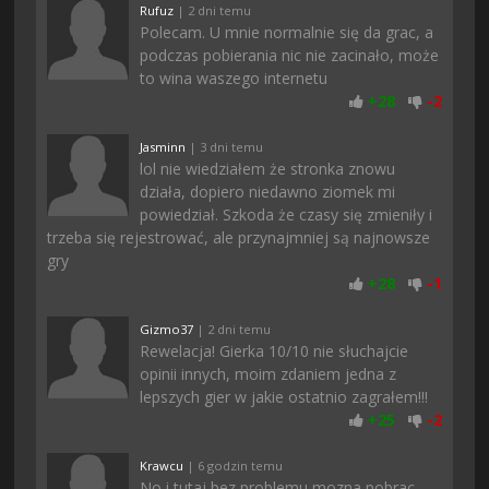
Rufuz
| 2 dni temu
Polecam. U mnie normalnie się da grac, a
podczas pobierania nic nie zacinało, może
to wina waszego internetu
+
28
-
2
Jasminn
| 3 dni temu
lol nie wiedziałem że stronka znowu
działa, dopiero niedawno ziomek mi
powiedział. Szkoda że czasy się zmieniły i
trzeba się rejestrować, ale przynajmniej są najnowsze
gry
+
28
-
1
Gizmo37
| 2 dni temu
Rewelacja! Gierka 10/10 nie słuchajcie
opinii innych, moim zdaniem jedna z
lepszych gier w jakie ostatnio zagrałem!!!
+
25
-
2
Krawcu
| 6 godzin temu
No i tutaj bez problemu mozna pobrac,