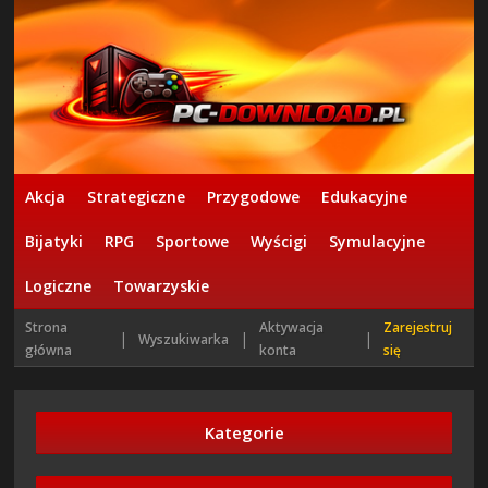
Akcja
Strategiczne
Przygodowe
Edukacyjne
Bijatyki
RPG
Sportowe
Wyścigi
Symulacyjne
Logiczne
Towarzyskie
Strona
Aktywacja
Zarejestruj
|
|
|
Wyszukiwarka
główna
konta
się
Kategorie