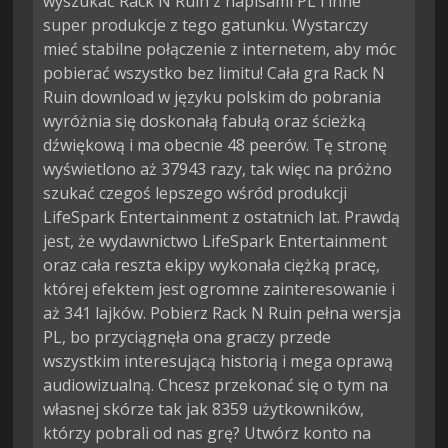
wyszukać Rack N Ruin z napisami PL i inne
super produkcje z tego gatunku. Wystarczy
mieć stabilne połączenie z internetem, aby móc
pobierać wszystko bez limitu! Cała gra Rack N
Ruin download w języku polskim do pobrania
wyróżnia się doskonałą fabułą oraz ścieżką
dźwiękową i ma obecnie 48 peerów. Tę stronę
wyświetlono aż 37943 razy, tak więc na próżno
szukać czegoś lepszego wśród produkcji
LifeSpark Entertainment z ostatnich lat. Prawdą
jest, że wydawnictwo LifeSpark Entertainment
oraz cała reszta ekipy wykonała ciężką pracę,
której efektem jest ogromne zainteresowanie i
aż 341 lajków. Pobierz Rack N Ruin pełna wersja
PL, bo przyciągnęła ona graczy przede
wszystkim interesującą historią i mega oprawą
audiowizualną. Chcesz przekonać się o tym na
własnej skórze tak jak 8359 użytkowników,
którzy pobrali od nas grę? Utwórz konto na