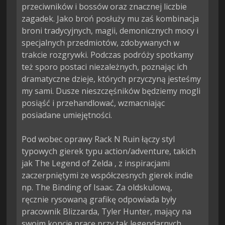
przeciwników i bossów oraz znacznej liczbie 
zagadek. Jako broń posłuży mu zaś kombinacja 
broni tradycyjnych, magii, demonicznych mocy i 
specjalnych przedmiotów, zdobywanych w 
trakcie rozgrywki. Podczas podróży spotkamy 
też sporo postaci niezależnych, poznając ich 
dramatyczne dzieje, których przyczyną jesteśmy 
my sami. Dusze nieszczęśników będziemy mogli 
posiąść i przehandlować, wzmacniając 
posiadane umiejętności.

Pod wobec oprawy Rack N Ruin łączy styl 
typowych gierek typu action/adventure, takich 
jak The Legend of Zelda , z inspiracjami 
zaczerpniętymi ze współczesnych gierek indie 
np. The Binding of Isaac. Za oldskulową, 
ręcznie rysowaną grafikę odpowiada były 
pracownik Blizzarda, Tyler Hunter, mający na 
swoim koncie pracę przy tak legendarnych 