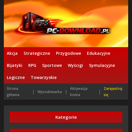
Akcja
Strategiczne
Przygodowe
Edukacyjne
Bijatyki
RPG
Sportowe
Wyścigi
Symulacyjne
Logiczne
Towarzyskie
Strona
Aktywacja
Zarejestruj
|
|
|
Wyszukiwarka
główna
konta
się
Kategorie