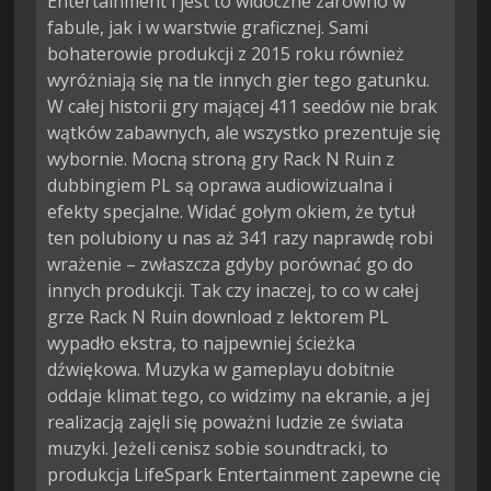
Entertainment i jest to widoczne zarówno w
fabule, jak i w warstwie graficznej. Sami
bohaterowie produkcji z 2015 roku również
wyróżniają się na tle innych gier tego gatunku.
W całej historii gry mającej 411 seedów nie brak
wątków zabawnych, ale wszystko prezentuje się
wybornie. Mocną stroną gry Rack N Ruin z
dubbingiem PL są oprawa audiowizualna i
efekty specjalne. Widać gołym okiem, że tytuł
ten polubiony u nas aż 341 razy naprawdę robi
wrażenie – zwłaszcza gdyby porównać go do
innych produkcji. Tak czy inaczej, to co w całej
grze Rack N Ruin download z lektorem PL
wypadło ekstra, to najpewniej ścieżka
dźwiękowa. Muzyka w gameplayu dobitnie
oddaje klimat tego, co widzimy na ekranie, a jej
realizacją zajęli się poważni ludzie ze świata
muzyki. Jeżeli cenisz sobie soundtracki, to
produkcja LifeSpark Entertainment zapewne cię