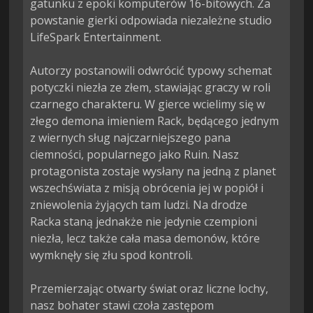
gatunku z epoki komputerów 16-bitowych. Za 
powstanie gierki odpowiada niezależne studio 
LifeSpark Entertainment.

Autorzy postanowili odwrócić typowy schemat 
potyczki niezła ze złem, stawiając graczy w roli 
czarnego charakteru. W gierce wcielimy się w 
złego demona imieniem Rack, będącego jednym 
z wiernych sług najczarniejszego pana 
ciemności, popularnego jako Ruin. Nasz 
protagonista zostaje wysłany na jedną z planet 
wszechświata z misją obrócenia jej w popiół i 
zniewolenia żyjących tam ludzi. Na drodze 
Racka staną jednakże nie jedynie czempioni 
niezła, lecz także cała masa demonów, które 
wymknęły się złu spod kontroli.

Przemierzając otwarty świat oraz liczne lochy, 
nasz bohater stawi czoła zastępom 