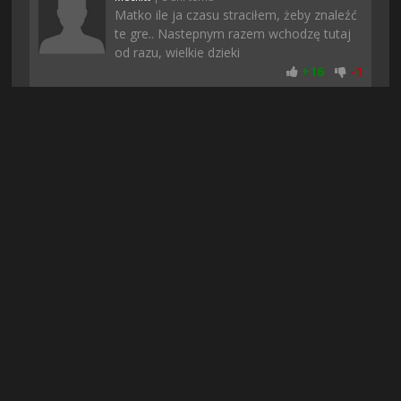
Matko ile ja czasu straciłem, żeby znaleźć
te gre.. Nastepnym razem wchodzę tutaj
od razu, wielkie dzieki
+
16
-
1
Jorklee77
| 3 dni temu
O dzięki :)) Balem sie ze nie pobiore bo w
dzisiejszych czasach to wszedzie jakieś
fejki albo niedzialajace pliki. Pozdro
+
16
-
1
Dominus
| 3 dni temu
Uwielbiam takie klimaty, wciąga od
samego początku i nie nudzi po czasie,
polecam każdemu
+
13
-
2
Jasminn
| 2 dni temu
lol nie wiedziałem że stronka znowu
działa, dopiero niedawno ziomek mi
powiedział. Szkoda że czasy się zmieniły i