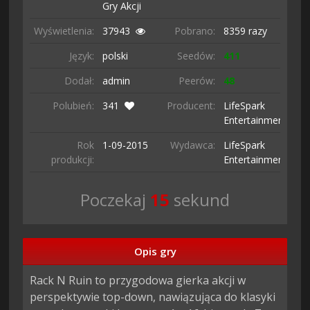
Gry Akcji
Wyświetlenia:
37943
Pobrano:
8359 razy
Język:
polski
Seedów:
411
Dodał:
admin
Peerów:
48
Polubień:
341
Producent:
LifeSpark
Entertainment
Rok
1-09-
2015
Wydawca:
LifeSpark
produkcji:
Entertainment
Poczekaj
13
sekund
Opis gry
Rack N Ruin to przygodowa gierka akcji w 
perspektywie top-down, nawiązująca do klasyki 