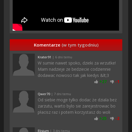
Komentarze
(w tym tygodniu)
Krater91
| 6 dni temu
W sumie nawet spoko, dzieki za wrzutke!
Mam nadzieje ze bedziecie codziennie
dodawac nowosci tak jak kiedys &lt;3
+
27
-
1
Qwer70
| 7 dni temu
Od siebie moge tylko dodac że dziala bez
zarzutu, warto bylo sie zarejestrowac bo
płacisz raz i potem korzystasz do woli
+
25
-
2
Elisium
| 3 dni temu