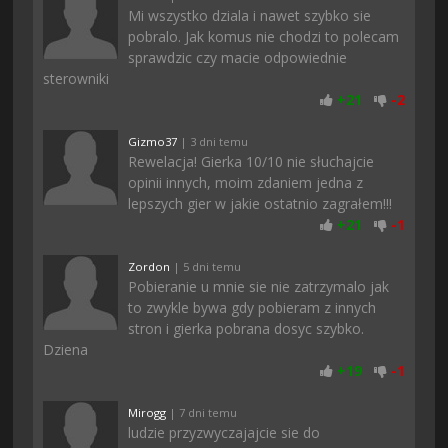
Mi wszystko dziala i nawet szybko sie
pobralo. Jak komus nie chodzi to polecam
sprawdzic czy macie odpowiednie
sterowniki
+
21
-
2
Gizmo37
| 3 dni temu
Rewelacja! Gierka 10/10 nie słuchajcie
opinii innych, moim zdaniem jedna z
lepszych gier w jakie ostatnio zagrałem!!!
+
21
-
1
Zordon
| 5 dni temu
Pobieranie u mnie sie nie zatrzymalo jak
to zwykle bywa gdy pobieram z innych
stron i gierka pobrana dosyc szybko.
Dziena
+
19
-
1
Mirogg
| 7 dni temu
ludzie przyzwyczajajcie sie do