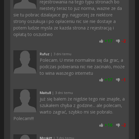
rejestrowania na tego typu stronach bo
niestety teraz to juz norma, wazne ze da
sie tu pobrac dzialajace gry. najgorzej ze niektore
strony oszukuja i po opłaceniu nic sie nie dostaje a
potem ludzie mysla ze kazda strona z rejestracją i
opłatą to oszustwo
+
17
-
2
Rufuz
| 3 dni temu
Polecam. U mnie normalnie się da grac, a
podczas pobierania nic nie zacinało, może
to wina waszego internetu
+
17
-
1
Maitu8
| 3 dni temu
już się bałem że nigdzie tego nie znajde, a
szukałem chyba z godzine... ale polecam,
warto zagrać, szybko mi sie pobralo.
Polecam!!!
+
16
-
2
Moskitt
| 3 dni temu