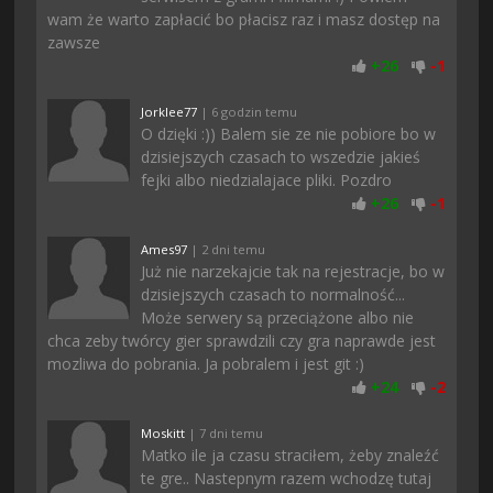
wam że warto zapłacić bo płacisz raz i masz dostęp na
zawsze
+
26
-
1
Jorklee77
| 6 godzin temu
O dzięki :)) Balem sie ze nie pobiore bo w
dzisiejszych czasach to wszedzie jakieś
fejki albo niedzialajace pliki. Pozdro
+
26
-
1
Ames97
| 2 dni temu
Już nie narzekajcie tak na rejestracje, bo w
dzisiejszych czasach to normalność...
Może serwery są przeciążone albo nie
chca zeby twórcy gier sprawdzili czy gra naprawde jest
mozliwa do pobrania. Ja pobralem i jest git :)
+
24
-
2
Moskitt
| 7 dni temu
Matko ile ja czasu straciłem, żeby znaleźć
te gre.. Nastepnym razem wchodzę tutaj