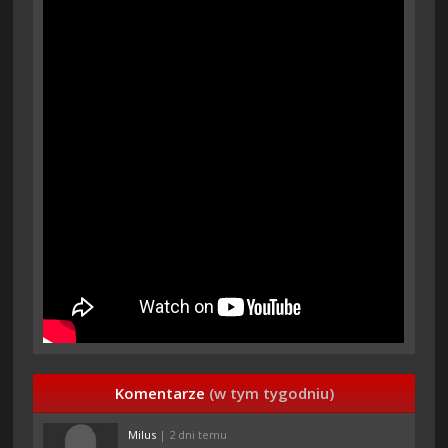
Komentarze
(w tym tygodniu)
Milus
| 2 dni temu