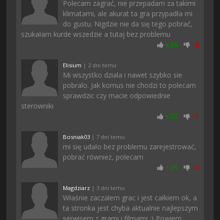
Polecam zagrać, nie przepadam za takimi
klimatami, ale akurat ta gra przypadła mi
do gustu. Nigdzie nie da się tego pobrać,
szukałam kurde wszedzie a tutaj bez problemu
+
26
-
2
Elisium
| 2 dni temu
Mi wszystko dziala i nawet szybko sie
pobralo. Jak komus nie chodzi to polecam
sprawdzic czy macie odpowiednie
sterowniki
+
27
-
1
Bosniak03
| 7 dni temu
mi się udało bez problemu zarejestrować,
pobrać również, polecam
+
25
-
2
Magdziarz
| 3 dni temu
Właśnie zaczalem grac i jest całkiem ok, a
ta stronka jest chyba aktualnie najlepszym
serwisem z grami i filmami :) Powiem