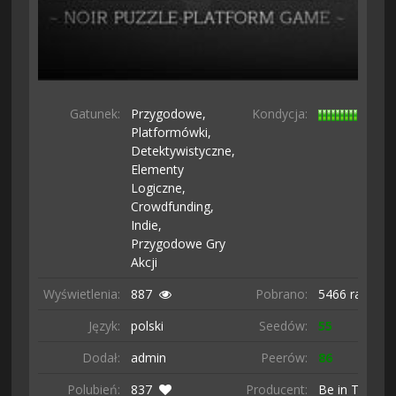
Gatunek:
Przygodowe,
Kondycja:
Platformówki,
Detektywistyczne,
Elementy
Logiczne,
Crowdfunding,
Indie,
Przygodowe Gry
Akcji
Wyświetlenia:
887
Pobrano:
5466 razy
Język:
polski
Seedów:
55
Dodał:
admin
Peerów:
86
Polubień:
837
Producent:
Be in Touch