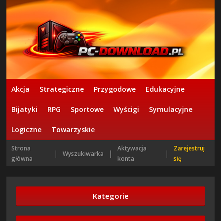
Akcja
Strategiczne
Przygodowe
Edukacyjne
Bijatyki
RPG
Sportowe
Wyścigi
Symulacyjne
Logiczne
Towarzyskie
Strona
Aktywacja
Zarejestruj
|
|
|
Wyszukiwarka
główna
konta
się
Kategorie