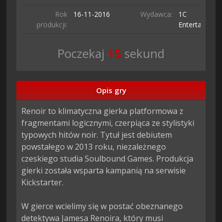
Rok
16-11-
2016
Wydawca:
1C
produkcji:
Entertainmen
Poczekaj
14
sekund
Opis gry
Renoir to klimatyczna gierka platformowa z 
fragmentami logicznymi, czerpiąca ze stylistyki 
typowych hitów noir. Tytuł jest debiutem 
powstałego w 2013 roku, niezależnego 
czeskiego studia Soulbound Games. Produkcja 
gierki została wsparta kampanią na serwisie 
Kickstarter.

W gierce wcielimy się w postać obeznanego 
detektywa Jamesa Renoira, który musi 