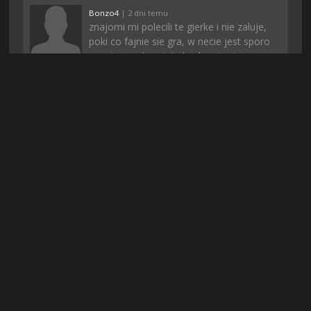
Bonzo4
| 2 dni temu
znajomi mi polecili te gierke i nie zaluje,
poki co fajnie sie gra, w necie jest sporo
negatywnych opinii ale akurat mi
przypadla do gustu
+
22
-
1
Mosiadz
| 4 dni temu
moim zdaniem ci co hejtują to pewnie
konkurencja, bo póki co wszystko śmiga
jak należy, przynajmniej u mnie :)
+
16
-
2
adriano0
| 6 godzin temu
jak po rejestracji wam nie zaczęło
pobierać to odświeżcie stronę, mi
pomogło
+
17
-
1
Konrado
| 4 dni temu
jest ok, chociaż spodziewałem się czegoś