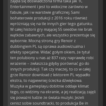
zajęła się doświadczona firma taka jak 1C
Entertainment i jest to widoczne zarówno w
fabule, jak i w warstwie graficznej. Sami
bohaterowie produkcji z 2016 roku również
wyróżniają się na tle innych gier tego gatunku.
W całej historii gry mającej 55 seedów nie brak
wątków zabawnych, ale wszystko prezentuje się
wybornie. Mocną stroną gry Renoir z
dubbingiem PL są oprawa audiowizualna i
efekty specjalne. Widać gołym okiem, że tytuł
ten polubiony u nas aż 837 razy naprawdę robi
wrażenie – zwłaszcza gdyby porównać go do
innych produkcji. Tak czy inaczej, to co w całej
grze Renoir download z lektorem PL wypadło
ekstra, to najpewniej ścieżka dźwiękowa.
Muzyka w gameplayu dobitnie oddaje klimat
tego, co widzimy na ekranie, a jej realizacją zajęli
się poważni ludzie ze świata muzyki. Jeżeli
cenisz sobie soundtracki, to produkcja Be in