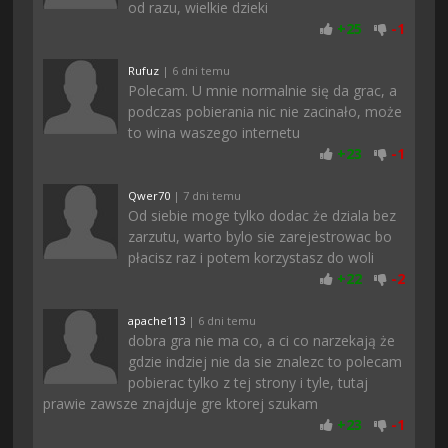
od razu, wielkie dzieki
+
25
-
1
Rufuz
| 6 dni temu
Polecam. U mnie normalnie się da grac, a
podczas pobierania nic nie zacinało, może
to wina waszego internetu
+
23
-
1
Qwer70
| 7 dni temu
Od siebie moge tylko dodac że dziala bez
zarzutu, warto bylo sie zarejestrowac bo
płacisz raz i potem korzystasz do woli
+
22
-
2
apache113
| 6 dni temu
dobra gra nie ma co, a ci co narzekają że
gdzie indziej nie da sie znalezc to polecam
pobierac tylko z tej strony i tyle, tutaj
prawie zawsze znajduje gre ktorej szukam
+
23
-
1