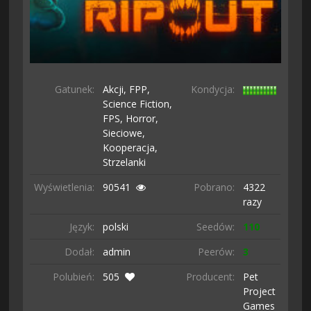
Gatunek:
Akcji,
FPP,
Kondycja:
Science Fiction,
FPS,
Horror,
Sieciowe,
Kooperacja,
Strzelanki
Wyświetlenia:
90541
Pobrano:
4322
razy
Język:
polski
Seedów:
110
Dodał:
admin
Peerów:
3
Polubień:
505
Producent:
Pet
Project
Games