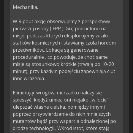
Mechanika.

W Ripout akcję obserwujemy z perspektywy 
pierwszej osoby ( FPP ). Grę podzielono na 
misje, podczas których eksplorujemy wraki 
statków kosmicznych i stawiamy czoła hordom 
przeciwników.. Lokacje są generowane 
proceduralnie , co powoduje, że choć same 
misje są stosunkowo krótkie (trwają po 10-20 
minut), przy każdym podejściu zapewniają ciut 
inne wrażenia.

Eliminując wrogów, nierzadko należy się 
spieszyć, kiedyż umieą oni niejako „w locie” 
ulepszać własne cielska, pomiędzy innymi 
poprzez przytwierdzanie do nich mniejszych 
mutantów bądź przy wsparcia odnalezionej po 
drodze technologii.. Wśród istot, które stają 