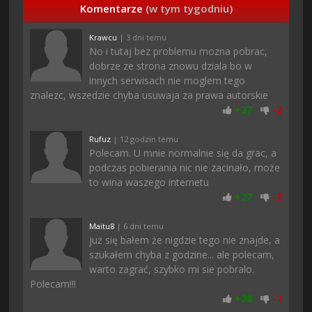
Komentarze
(w tym tygodniu)
Krawcu
| 3 dni temu
No i tutaj bez problemu mozna pobrac,
dobrze ze strona znowu dziala bo w
innych serwisach nie moglem tego
znalezc, wszedzie chyba usuwaja za prawa autorskie
+
27
-
2
Rufuz
| 12 godzin temu
Polecam. U mnie normalnie się da grac, a
podczas pobierania nic nie zacinało, może
to wina waszego internetu
+
27
-
2
Maitu8
| 6 dni temu
już się bałem że nigdzie tego nie znajde, a
szukałem chyba z godzine... ale polecam,
warto zagrać, szybko mi sie pobralo.
Polecam!!!
+
28
-
1