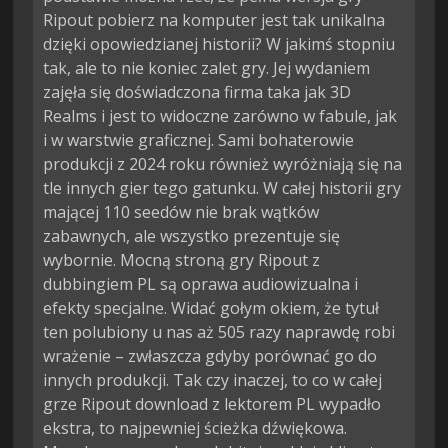
Ripout pobierz na komputer jest tak unikalna
dzięki opowiedzianej historii? W jakimś stopniu
tak, ale to nie koniec zalet gry. Jej wydaniem
zajęła się doświadczona firma taka jak 3D
Realms i jest to widoczne zarówno w fabule, jak
i w warstwie graficznej. Sami bohaterowie
produkcji z 2024 roku również wyróżniają się na
tle innych gier tego gatunku. W całej historii gry
mającej 110 seedów nie brak wątków
zabawnych, ale wszystko prezentuje się
wybornie. Mocną stroną gry Ripout z
dubbingiem PL są oprawa audiowizualna i
efekty specjalne. Widać gołym okiem, że tytuł
ten polubiony u nas aż 505 razy naprawdę robi
wrażenie – zwłaszcza gdyby porównać go do
innych produkcji. Tak czy inaczej, to co w całej
grze Ripout download z lektorem PL wypadło
ekstra, to najpewniej ścieżka dźwiękowa.