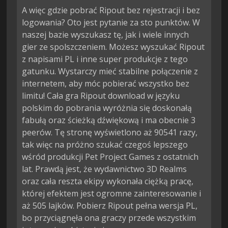
A więc gdzie pobrać Ripout bez rejestracji i bez
logowania? Oto jest pytanie za sto punktów. W
naszej bazie wyszukasz tę, jak i wiele innych
gier ze spolszczeniem. Możesz wyszukać Ripout
z napisami PL i inne super produkcje z tego
gatunku. Wystarczy mieć stabilne połączenie z
internetem, aby móc pobierać wszystko bez
limitu! Cała gra Ripout download w języku
polskim do pobrania wyróżnia się doskonałą
fabułą oraz ścieżką dźwiękową i ma obecnie 3
peerów. Tę stronę wyświetlono aż 90541 razy,
tak więc na próżno szukać czegoś lepszego
wśród produkcji Pet Project Games z ostatnich
lat. Prawdą jest, że wydawnictwo 3D Realms
oraz cała reszta ekipy wykonała ciężką pracę,
której efektem jest ogromne zainteresowanie i
aż 505 lajków. Pobierz Ripout pełna wersja PL,
bo przyciągnęła ona graczy przede wszystkim