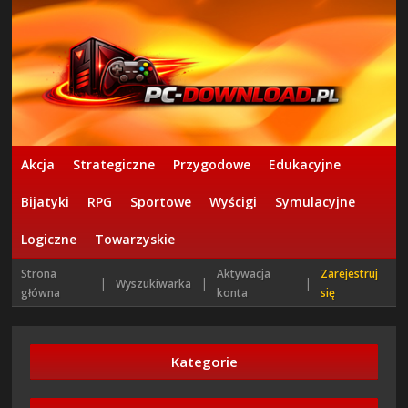
Akcja
Strategiczne
Przygodowe
Edukacyjne
Bijatyki
RPG
Sportowe
Wyścigi
Symulacyjne
Logiczne
Towarzyskie
Strona
Aktywacja
Zarejestruj
|
|
|
Wyszukiwarka
główna
konta
się
Kategorie