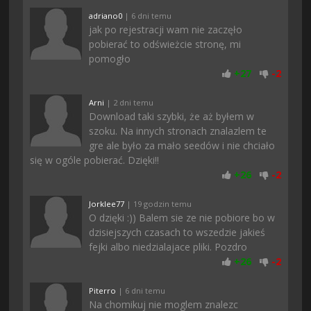
adriano0
| 6 dni temu
jak po rejestracji wam nie zaczęło
pobierać to odświeżcie stronę, mi
pomogło
+
27
-
2
Arni
| 2 dni temu
Download taki szybki, że aż byłem w
szoku. Na innych stronach znalazlem te
gre ale było za mało seedów i nie chciało
się w ogóle pobierać. Dzięki!!
+
26
-
2
Jorklee77
| 19 godzin temu
O dzięki :)) Balem sie ze nie pobiore bo w
dzisiejszych czasach to wszedzie jakieś
fejki albo niedzialajace pliki. Pozdro
+
26
-
2
Piterro
| 6 dni temu
Na chomikuj nie moglem znalezc