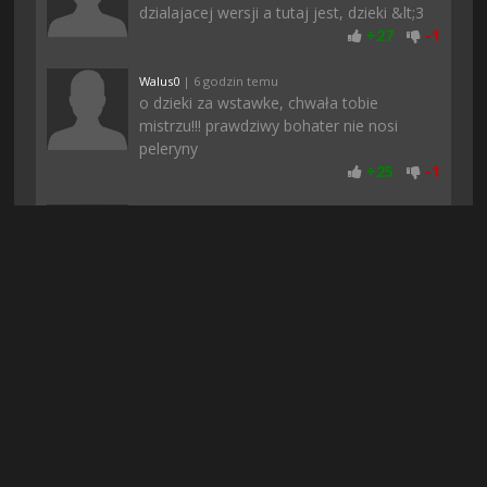
dzialajacej wersji a tutaj jest, dzieki &lt;3
+
27
-
1
Walus0
| 6 godzin temu
o dzieki za wstawke, chwała tobie
mistrzu!!! prawdziwy bohater nie nosi
peleryny
+
25
-
1
Zordon
| 9 godzin temu
Pobieranie u mnie sie nie zatrzymalo jak
to zwykle bywa gdy pobieram z innych
stron i gierka pobrana dosyc szybko.
Dziena
+
24
-
1
Mosiadz
| 3 dni temu
moim zdaniem ci co hejtują to pewnie
konkurencja, bo póki co wszystko śmiga
jak należy, przynajmniej u mnie :)
+
24
-
1