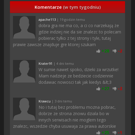
Komentarze
(w tym tygodniu)
apache113
| 19 godzin temu
dobra gra nie ma co, a ci co narzekają że
gdzie indziej nie da sie znalezc to polecam
pobierac tylko z tej strony i tyle, tutaj
prawie zawsze znajduje gre ktorej szukam
+
28
-
2
Krater91
| 4 dni temu
W sumie nawet spoko, dzieki za wrzutke!
Mam nadzieje ze bedziecie codziennie
dodawac nowosci tak jak kiedys &lt;3
+
27
-
2
Krawcu
| 3 dni temu
No i tutaj bez problemu mozna pobrac,
dobrze ze strona znowu dziala bo w
innych serwisach nie moglem tego
znalezc, wszedzie chyba usuwaja za prawa autorskie
+
25
-
1