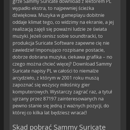
grze Sammy Suricate download z lektorem PL
wypadło ekstra, to najpewniej ścieżka
dźwiękowa. Muzyka w gameplayu dobitnie
oddaje klimat tego, co widzimy na ekranie, a jej
realizacją zajęli się poważni ludzie ze świata
muzyki. Jeżeli cenisz sobie soundtracki, to
produkcja Suricate Software zapewne cię nie
zawiedzie! Imponująco rozpisane postacie,
dobrze dobrana muzyka, ciekawa grafika – no
czego można chcieć więcej? Download Sammy
Suricate napisy PL w całości to niemalże
arcydzieło, z którym w 2001 roku muszą
zapoznać się wszyscy miłośnicy gier
komputerowych. Wystarczy zagrać raz, a tytuł
ujrzany przez 87197 zainteresowanych na
pewno stanie się jedną z ważnych pozycji, do
której co kilka lat będziesz wracać!
Skąd pobrać Sammy Suricate