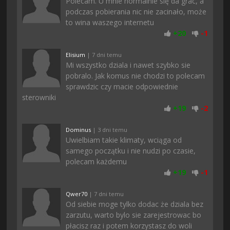
Polecam. U mnie normalnie się da grac, a
podczas pobierania nic nie zacinało, może
to wina waszego internetu
+
20
-
1
Elisium
| 7 dni temu
Mi wszystko dziala i nawet szybko sie
pobralo. Jak komus nie chodzi to polecam
sprawdzic czy macie odpowiednie
sterowniki
+
19
-
2
Dominus
| 3 dni temu
Uwielbiam takie klimaty, wciąga od
samego początku i nie nudzi po czasie,
polecam każdemu
+
19
-
1
Qwer70
| 7 dni temu
Od siebie moge tylko dodac że dziala bez
zarzutu, warto bylo sie zarejestrowac bo
płacisz raz i potem korzystasz do woli