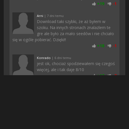
+
19
-
1
Arni
| 7 dni temu
Download taki szybki, że aż byłem w
szoku. Na innych stronach znalazlem te
gre ale było za mało seedów i nie chciało
się w ogóle pobierać. Dzięki!!
+
18
-
1
Konrado
| 6 dni temu
jest ok, chociaż spodziewałem się czegoś
więcej, ale i tak daje 8/10
+
17
-
2
Jasminn
| 2 dni temu
lol nie wiedziałem że stronka znowu
działa, dopiero niedawno ziomek mi
powiedział. Szkoda że czasy się zmieniły i
trzeba się rejestrować, ale przynajmniej są najnowsze
gry
+
17
-
1