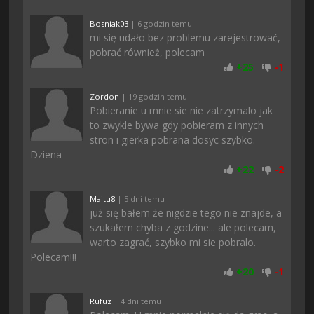
Bosniak03
| 6 godzin temu
mi się udało bez problemu zarejestrować,
pobrać również, polecam
+
25
-
1
Zordon
| 19 godzin temu
Pobieranie u mnie sie nie zatrzymalo jak
to zwykle bywa gdy pobieram z innych
stron i gierka pobrana dosyc szybko.
Dziena
+
22
-
2
Maitu8
| 5 dni temu
już się bałem że nigdzie tego nie znajde, a
szukałem chyba z godzine... ale polecam,
warto zagrać, szybko mi sie pobralo.
Polecam!!!
+
20
-
1
Rufuz
| 4 dni temu