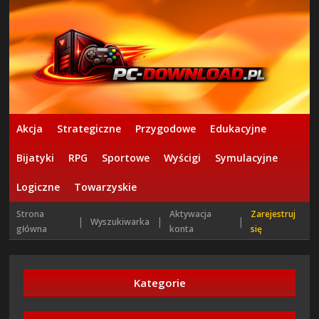
Akcja
Strategiczne
Przygodowe
Edukacyjne
Bijatyki
RPG
Sportowe
Wyścigi
Symulacyjne
Logiczne
Towarzyskie
Strona
Aktywacja
Zarejestruj
|
|
|
Wyszukiwarka
główna
konta
się
Kategorie