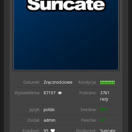
Gatunek:
Zręcznościowe
Kondycja:
Wyświetlenia:
87197
Pobrano:
3761
razy
Język:
polski
Seedów:
937
Dodał:
admin
Peerów:
47
Polubień:
95
Producent:
Suricate