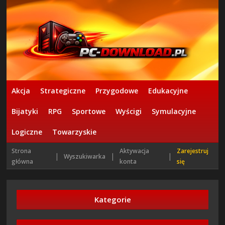
Akcja
Strategiczne
Przygodowe
Edukacyjne
Bijatyki
RPG
Sportowe
Wyścigi
Symulacyjne
Logiczne
Towarzyskie
Strona
Aktywacja
Zarejestruj
|
|
|
Wyszukiwarka
główna
konta
się
Kategorie