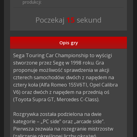
produkcji:
Poczekaj
14
sekund
Opis gry
Sega Touring Car Championship to wyścigi 
stworzone przez Segę w 1998 roku. Gra 
proponuje możliwość sprawdzenia w akcji 
czterech samochodów: dwóch z napędem na 
cztery koła (Alfa Romeo 155V6TI, Opel Calibra 
V6) oraz dwóch z napędem na przednią oś 
(Toyota Supra GT, Mercedes C-Class).

Rozgrywka została podzielona na dwie 
kategorie – „PC side” oraz „arcade side”. 
Pierwsza zezwala na rozegranie mistrzostw 
(zaliczanie określonej liczby okrążeń, 