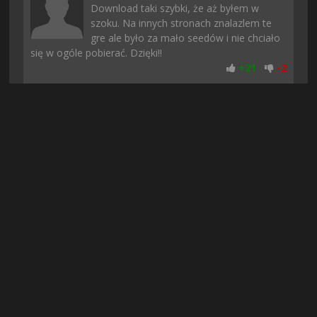
Download taki szybki, że aż byłem w
szoku. Na innych stronach znalazlem te
gre ale było za mało seedów i nie chciało
się w ogóle pobierać. Dzięki!!
+
21
-
2
Elisium
| 3 dni temu
Mi wszystko dziala i nawet szybko sie
pobralo. Jak komus nie chodzi to polecam
sprawdzic czy macie odpowiednie
sterowniki
+
20
-
2
Ames97
| 12 godzin temu
Już nie narzekajcie tak na rejestracje, bo w
dzisiejszych czasach to normalność...
Może serwery są przeciążone albo nie
chca zeby twórcy gier sprawdzili czy gra naprawde jest
mozliwa do pobrania. Ja pobralem i jest git :)
+
21
-
1