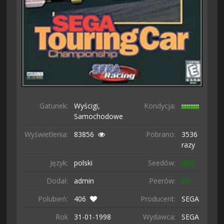
Gatunek:
Wyścigi,
Kondycja:
Samochodowe
Wyświetlenia:
83856
Pobrano:
3536
razy
Język:
polski
Seedów:
458
Dodał:
admin
Peerów:
57
Polubień:
406
Producent:
SEGA
Rok
31-01-
1998
Wydawca:
SEGA