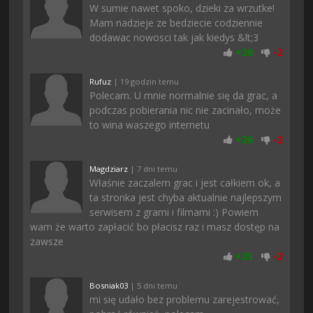
W sumie nawet spoko, dzieki za wrzutke!
Mam nadzieje ze bedziecie codziennie
dodawac nowosci tak jak kiedys &lt;3
+
26
-
2
Rufuz
| 19 godzin temu
Polecam. U mnie normalnie się da grac, a
podczas pobierania nic nie zacinało, może
to wina waszego internetu
+
26
-
2
Magdziarz
| 7 dni temu
Właśnie zaczalem grac i jest całkiem ok, a
ta stronka jest chyba aktualnie najlepszym
serwisem z grami i filmami :) Powiem
wam że warto zapłacić bo płacisz raz i masz dostęp na
zawsze
+
25
-
2
Bosniak03
| 5 dni temu
mi się udało bez problemu zarejestrować,