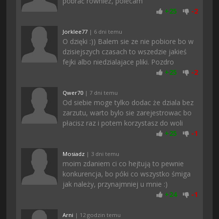
pobrać również, polecam
+
25
-
2
Jorklee77
| 6 dni temu
O dzięki :)) Balem sie ze nie pobiore bo w
dzisiejszych czasach to wszedzie jakieś
fejki albo niedzialajace pliki. Pozdro
+
25
-
2
Qwer70
| 7 dni temu
Od siebie moge tylko dodac że dziala bez
zarzutu, warto bylo sie zarejestrowac bo
płacisz raz i potem korzystasz do woli
+
25
-
1
Mosiadz
| 3 dni temu
moim zdaniem ci co hejtują to pewnie
konkurencja, bo póki co wszystko śmiga
jak należy, przynajmniej u mnie :)
+
24
-
1
Arni
| 12 godzin temu