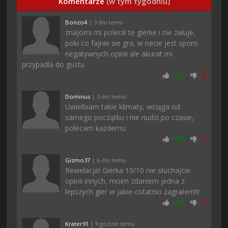
Komentarze
(w tym tygodniu)
Bonzo4
| 3 dni temu
znajomi mi polecili te gierke i nie zaluje,
poki co fajnie sie gra, w necie jest sporo
negatywnych opinii ale akurat mi
przypadla do gustu
+
27
-
2
Dominus
| 3 dni temu
Uwielbiam takie klimaty, wciąga od
samego początku i nie nudzi po czasie,
polecam każdemu
+
28
-
1
Gizmo37
| 6 dni temu
Rewelacja! Gierka 10/10 nie słuchajcie
opinii innych, moim zdaniem jedna z
lepszych gier w jakie ostatnio zagrałem!!!
+
27
-
1
Krater91
| 9 godzin temu