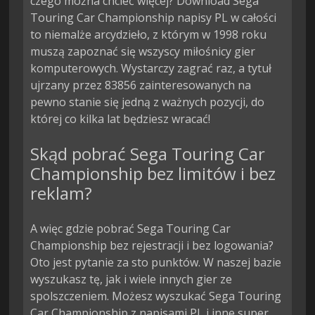
czego można chcieć więcej? Download Sega
Touring Car Championship napisy PL w całości
to niemalże arcydzieło, z którym w 1998 roku
muszą zapoznać się wszyscy miłośnicy gier
komputerowych. Wystarczy zagrać raz, a tytuł
ujrzany przez 83856 zainteresowanych na
pewno stanie się jedną z ważnych pozycji, do
której co kilka lat będziesz wracać!
Skąd pobrać Sega Touring Car
Championship bez limitów i bez
reklam?
A więc gdzie pobrać Sega Touring Car
Championship bez rejestracji i bez logowania?
Oto jest pytanie za sto punktów. W naszej bazie
wyszukasz tę, jak i wiele innych gier ze
spolszczeniem. Możesz wyszukać Sega Touring
Car Championship z napisami PL i inne super