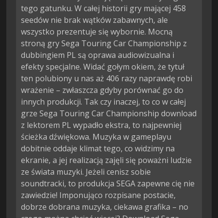
tego gatunku. W całej historii gry mającej 458
seedów nie brak wątków zabawnych, ale
wszystko prezentuje się wybornie. Mocną
stroną gry Sega Touring Car Championship z
dubbingiem PL są oprawa audiowizualna i
efekty specjalne. Widać gołym okiem, że tytuł
ten polubiony u nas aż 406 razy naprawdę robi
wrażenie – zwłaszcza gdyby porównać go do
innych produkcji. Tak czy inaczej, to co w całej
grze Sega Touring Car Championship download
z lektorem PL wypadło ekstra, to najpewniej
ścieżka dźwiękowa. Muzyka w gameplayu
dobitnie oddaje klimat tego, co widzimy na
ekranie, a jej realizacją zajęli się poważni ludzie
ze świata muzyki. Jeżeli cenisz sobie
soundtracki, to produkcja SEGA zapewne cię nie
zawiedzie! Imponująco rozpisane postacie,
dobrze dobrana muzyka, ciekawa grafika – no