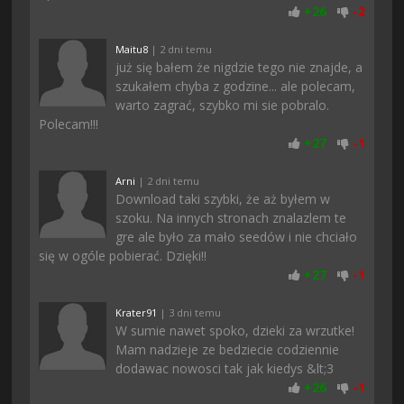
+
26
-
2
Maitu8
| 2 dni temu
już się bałem że nigdzie tego nie znajde, a
szukałem chyba z godzine... ale polecam,
warto zagrać, szybko mi sie pobralo.
Polecam!!!
+
27
-
1
Arni
| 2 dni temu
Download taki szybki, że aż byłem w
szoku. Na innych stronach znalazlem te
gre ale było za mało seedów i nie chciało
się w ogóle pobierać. Dzięki!!
+
27
-
1
Krater91
| 3 dni temu
W sumie nawet spoko, dzieki za wrzutke!
Mam nadzieje ze bedziecie codziennie
dodawac nowosci tak jak kiedys &lt;3
+
26
-
1