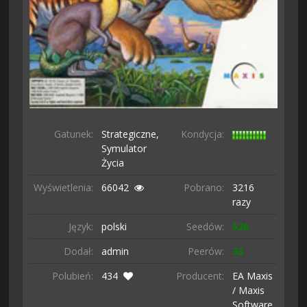
Gatunek:
Strategiczne,
Kondycja:
Symulator
Życia
Wyświetlenia:
66042
Pobrano:
3216
razy
Język:
polski
Seedów:
526
Dodał:
admin
Peerów:
33
Polubień:
434
Producent:
EA Maxis
/ Maxis
Software