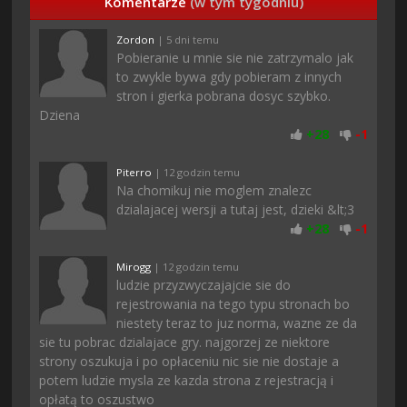
Komentarze
(w tym tygodniu)
Zordon
| 5 dni temu
Pobieranie u mnie sie nie zatrzymalo jak
to zwykle bywa gdy pobieram z innych
stron i gierka pobrana dosyc szybko.
Dziena
+
28
-
1
Piterro
| 12 godzin temu
Na chomikuj nie moglem znalezc
dzialajacej wersji a tutaj jest, dzieki &lt;3
+
28
-
1
Mirogg
| 12 godzin temu
ludzie przyzwyczajajcie sie do
rejestrowania na tego typu stronach bo
niestety teraz to juz norma, wazne ze da
sie tu pobrac dzialajace gry. najgorzej ze niektore
strony oszukuja i po opłaceniu nic sie nie dostaje a
potem ludzie mysla ze kazda strona z rejestracją i
opłatą to oszustwo