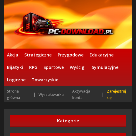
Akcja
Strategiczne
Przygodowe
Edukacyjne
Bijatyki
RPG
Sportowe
Wyścigi
Symulacyjne
Logiczne
Towarzyskie
Strona
Aktywacja
Zarejestruj
|
|
|
Wyszukiwarka
główna
konta
się
Kategorie