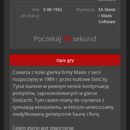
Rok
3-08-
1992
Wydawca:
EA Maxis
produkcji:
/ Maxis
Software
Poczekaj
14
sekund
Opis gry
Czwarta z kolei gierka firmy Maxis z serii 
rozpoczętej w 1989 r. przez kultowe SimCity. 
Tytuł stanowi w pewnym sensie kontynuację 
pomysłów, zaprezentowanych w gierce 
SimEarth. Tym razem mamy do czynienia z 
symulacją ekosystemu, w którym umieszczamy 
modyfikowaną genetycznie faunę i florę.

Celem gierki jest stworzenie 