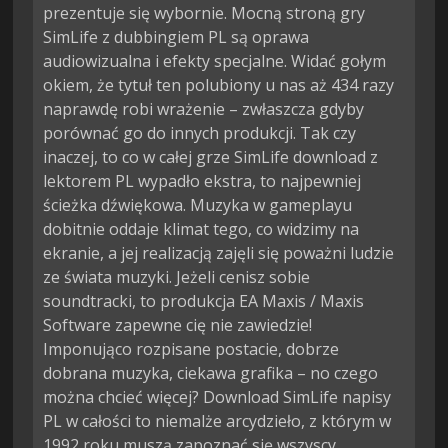
prezentuje się wybornie. Mocną stroną gry
SimLife z dubbingiem PL są oprawa
audiowizualna i efekty specjalne. Widać gołym
okiem, że tytuł ten polubiony u nas aż 434 razy
naprawdę robi wrażenie – zwłaszcza gdyby
porównać go do innych produkcji. Tak czy
inaczej, to co w całej grze SimLife download z
lektorem PL wypadło ekstra, to najpewniej
ścieżka dźwiękowa. Muzyka w gameplayu
dobitnie oddaje klimat tego, co widzimy na
ekranie, a jej realizacją zajęli się poważni ludzie
ze świata muzyki. Jeżeli cenisz sobie
soundtracki, to produkcja EA Maxis / Maxis
Software zapewne cię nie zawiedzie!
Imponująco rozpisane postacie, dobrze
dobrana muzyka, ciekawa grafika – no czego
można chcieć więcej? Download SimLife napisy
PL w całości to niemalże arcydzieło, z którym w
1992 roku muszą zapoznać się wszyscy