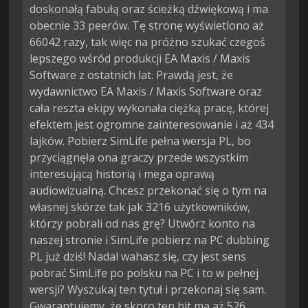
doskonałą fabułą oraz ścieżką dźwiękową i ma
obecnie 33 peerów. Tę stronę wyświetlono aż
66042 razy, tak więc na próżno szukać czegoś
lepszego wśród produkcji EA Maxis / Maxis
Software z ostatnich lat. Prawdą jest, że
wydawnictwo EA Maxis / Maxis Software oraz
cała reszta ekipy wykonała ciężką pracę, której
efektem jest ogromne zainteresowanie i aż 434
lajków. Pobierz SimLife pełna wersja PL, bo
przyciągnęła ona graczy przede wszystkim
interesującą historią i mega oprawą
audiowizualną. Chcesz przekonać się o tym na
własnej skórze tak jak 3216 użytkowników,
którzy pobrali od nas grę? Utwórz konto na
naszej stronie i SimLife pobierz na PC dubbing
PL już dziś! Nadal wahasz się, czy jest sens
pobrać SimLife po polsku na PC i to w pełnej
wersji? Wyszukaj ten tytuł i przekonaj się sam.
Gwarantujemy, że skoro ten hit ma aż 526