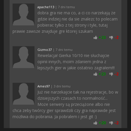
apache113
| 7 dni temu
dobra gra nie ma co, a ci co narzekają że
gdzie indziej nie da sie znalezc to polecam
pobierac tylko z tej strony i tyle, tutaj
prawie zawsze znajduje gre ktorej szukam
+
23
-
2
Gizmo37
| 7 dni temu
Rewelacja! Gierka 10/10 nie słuchajcie
opinii innych, moim zdaniem jedna z
lepszych gier w jakie ostatnio zagrałem!!!
+
23
-
2
Ames97
| 3 dni temu
Już nie narzekajcie tak na rejestracje, bo w
dzisiejszych czasach to normalność...
Może serwery są przeciążone albo nie
chca zeby twórcy gier sprawdzili czy gra naprawde jest
mozliwa do pobrania. Ja pobralem i jest git :)
+
20
-
2