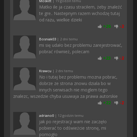
Moskitt
| 19 godzin temu
Matko ile ja czasu straciłem, żeby znaleźć
te gre.. Nastepnym razem wchodzę tutaj
od razu, wielkie dzieki
+
26
-
2
Bosniak03
| 2 dni temu
mi się udało bez problemu zarejestrować,
pobrać również, polecam
+
23
-
2
Krawcu
| 2 dni temu
No i tutaj bez problemu mozna pobrac,
dobrze ze strona znowu dziala bo w
innych serwisach nie moglem tego
znalezc, wszedzie chyba usuwaja za prawa autorskie
+
22
-
2
adriano0
| 12 godzin temu
jak po rejestracji wam nie zaczęło
pobierać to odświeżcie stronę, mi
pomogło