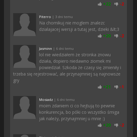
+
22
-
2
Piterro
| 3 dni temu
Na chomikuj nie moglem znalezc
dzialajacej wersji a tutaj jest, dzieki &lt;3
+
20
-
2
Jasminn
| 6 dni temu
lol nie wiedziałem że stronka znowu
działa, dopiero niedawno ziomek mi
powiedział. Szkoda że czasy się zmieniły i
trzeba się rejestrować, ale przynajmniej są najnowsze
gry
+
21
-
1
Mosiadz
| 6 dni temu
moim zdaniem ci co hejtują to pewnie
konkurencja, bo póki co wszystko śmiga
jak należy, przynajmniej u mnie :)
+
20
-
2