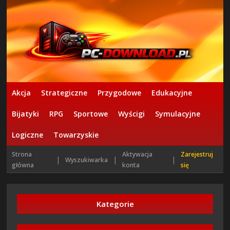
Akcja
Strategiczne
Przygodowe
Edukacyjne
Bijatyki
RPG
Sportowe
Wyścigi
Symulacyjne
Logiczne
Towarzyskie
Strona
Aktywacja
Zarejestruj
|
|
|
Wyszukiwarka
główna
konta
się
Kategorie