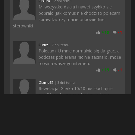
Elisium
| 2 dni temu
Mi wszystko dziala i nawet szybko sie
pobralo. Jak komus nie chodzi to polecam
sprawdzic czy macie odpowiednie
sterowniki
+
19
-
1
Rufuz
| 7 dni temu
Polecam. U mnie normalnie się da grac, a
podczas pobierania nic nie zacinało, może
to wina waszego internetu
+
19
-
1
Gizmo37
| 3 dni temu
Rewelacja! Gierka 10/10 nie słuchajcie
opinii innych, moim zdaniem jedna z
lepszych gier w jakie ostatnio zagrałem!!!
+
18
-
2
Arni
| 3 dni temu
Download taki szybki, że aż byłem w
szoku. Na innych stronach znalazlem te