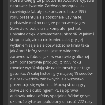
która w całej grze producenta Accolade wypadła
naprawdę świetnie. Zarówno początek, jak i
rozwinięcie fabuły i zakończenie hitu z 1999
roku prezentują się doskonale. Czy na tej
podstawie można rzec, że pełna wersja gry
Slave Zero pobierz na komputer jest tak
unikalna dzięki opowiedzianej historii? W jakimś
stopniu tak, ale to nie koniec zalet gry. Jej
wydaniem zajęła się doświadczona firma taka
jak Atari / Infogrames i jest to widoczne
zarówno w fabule, jak i w warstwie graficznej.
Sami bohaterowie produkcji z 1999 roku
również wyróżniają się na tle innych gier tego
gatunku. W całej historii gry mającej 19 seedów
nie brak wątków zabawnych, ale wszystko
prezentuje się wybornie. Mocną stroną gry
Slave Zero z dubbingiem PL są oprawa
audiowizualna i efekty specjalne. Widać gołym
okiem, że tytuł ten polubiony u nas aż 722 razy