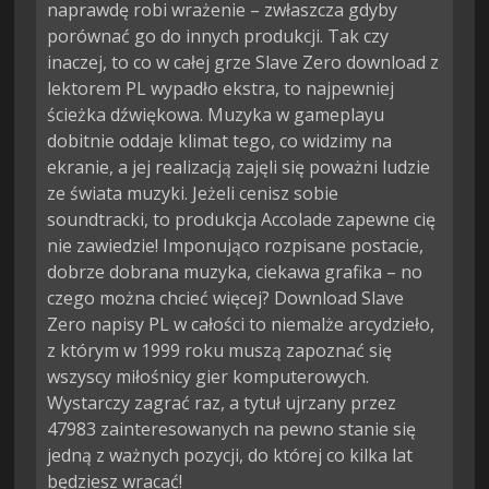
naprawdę robi wrażenie – zwłaszcza gdyby
porównać go do innych produkcji. Tak czy
inaczej, to co w całej grze Slave Zero download z
lektorem PL wypadło ekstra, to najpewniej
ścieżka dźwiękowa. Muzyka w gameplayu
dobitnie oddaje klimat tego, co widzimy na
ekranie, a jej realizacją zajęli się poważni ludzie
ze świata muzyki. Jeżeli cenisz sobie
soundtracki, to produkcja Accolade zapewne cię
nie zawiedzie! Imponująco rozpisane postacie,
dobrze dobrana muzyka, ciekawa grafika – no
czego można chcieć więcej? Download Slave
Zero napisy PL w całości to niemalże arcydzieło,
z którym w 1999 roku muszą zapoznać się
wszyscy miłośnicy gier komputerowych.
Wystarczy zagrać raz, a tytuł ujrzany przez
47983 zainteresowanych na pewno stanie się
jedną z ważnych pozycji, do której co kilka lat
będziesz wracać!