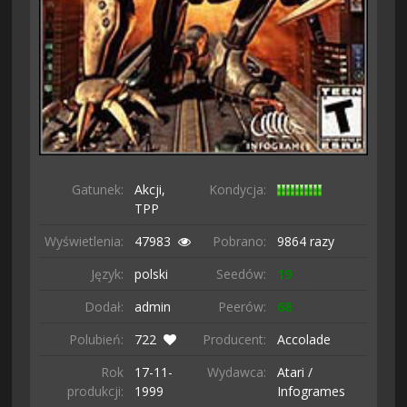
Gatunek:
Akcji,
Kondycja:
TPP
Wyświetlenia:
47983
Pobrano:
9864 razy
Język:
polski
Seedów:
19
Dodał:
admin
Peerów:
68
Polubień:
722
Producent:
Accolade
Rok
17-11-
Wydawca:
Atari /
produkcji:
1999
Infogrames