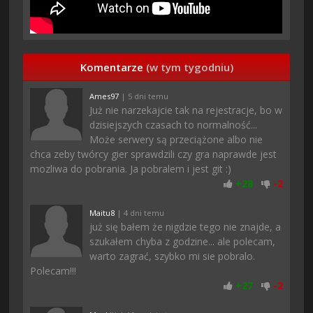
Komentarze
(w tym tygodniu)
Ames97
| 5 dni temu
Już nie narzekajcie tak na rejestracje, bo w
dzisiejszych czasach to normalność...
Może serwery są przeciążone albo nie
chca zeby twórcy gier sprawdzili czy gra naprawde jest
mozliwa do pobrania. Ja pobralem i jest git :)
+
28
-
2
Maitu8
| 4 dni temu
już się bałem że nigdzie tego nie znajde, a
szukałem chyba z godzine... ale polecam,
warto zagrać, szybko mi sie pobralo.
Polecam!!!
+
27
-
2