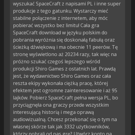
wyszukać SpaceCraft z napisami PL i inne super
produkcje z tego gatunku. Wystarczy mieć
stabilne połączenie z internetem, aby móc
pobierać wszystko bez limitu! Cała gra
SpaceCraft download w języku polskim do
pobrania wyróżnia się doskonałą fabułą oraz
ścieżką dźwiękową i ma obecnie 11 peerów. Tę
stronę wyświetlono aż 20234 razy, tak więc na
próżno szukać czegoś lepszego wśród
produkcji Shiro Games z ostatnich lat. Prawdą
jest, że wydawnictwo Shiro Games oraz cała
reszta ekipy wykonała ciężką pracę, której
efektem jest ogromne zainteresowanie i aż 95
lajków. Pobierz SpaceCraft pełna wersja PL, bo
przyciągnęła ona graczy przede wszystkim
interesującą historią i mega oprawą
audiowizualną. Chcesz przekonać się o tym na
własnej skórze tak jak 3332 użytkowników,
którzy pobrali od nas grę? Utwórz konto na