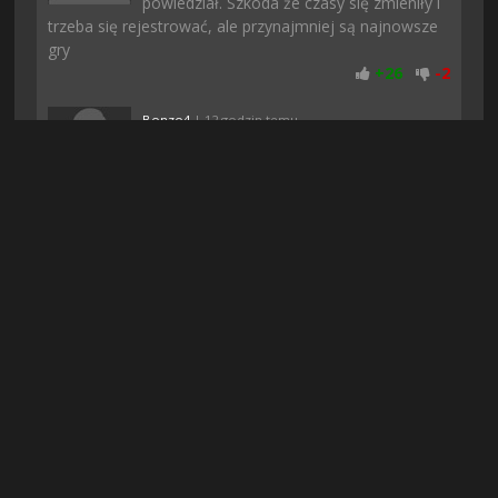
powiedział. Szkoda że czasy się zmieniły i
trzeba się rejestrować, ale przynajmniej są najnowsze
gry
+
26
-
2
Bonzo4
| 12 godzin temu
znajomi mi polecili te gierke i nie zaluje,
poki co fajnie sie gra, w necie jest sporo
negatywnych opinii ale akurat mi
przypadla do gustu
+
27
-
1
Gizmo37
| 4 dni temu
Rewelacja! Gierka 10/10 nie słuchajcie
opinii innych, moim zdaniem jedna z
lepszych gier w jakie ostatnio zagrałem!!!
+
25
-
2
Zordon
| 2 dni temu
Pobieranie u mnie sie nie zatrzymalo jak
to zwykle bywa gdy pobieram z innych
stron i gierka pobrana dosyc szybko.