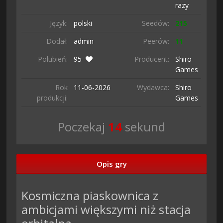
razy
Język:
polski
Seedów:
215
Dodał:
admin
Peerów:
11
Polubień:
95
Producent:
Shiro
Games
Rok
11-06-
2026
Wydawca:
Shiro
produkcji:
Games
Poczekaj
13
sekund
Opis gry
Kosmiczna piaskownica z
ambicjami większymi niż stacja