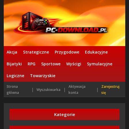
Akcja
Strategiczne
Przygodowe
Edukacyjne
Bijatyki
RPG
Sportowe
Wyścigi
Symulacyjne
Logiczne
Towarzyskie
Strona
Aktywacja
Zarejestruj
|
|
|
Wyszukiwarka
główna
konta
się
Kategorie