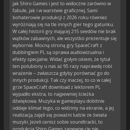
jak Shiro Games i jest to widoczne zarówno w
fabule, jak i w warstwie graficznej. Sami
bohaterowie produkcji z 2026 roku również
wyróżniają się na tle innych gier tego gatunku.
W całej historii gry mającej 215 seedów nie brak
wątków zabawnych, ale wszystko prezentuje się
wybornie. Mocną stroną gry SpaceCraft z
dubbingiem PL są oprawa audiowizualna i
efekty specjalne. Widać gołym okiem, że tytuł
ten polubiony u nas aż 95 razy naprawdę robi
wrażenie – zwłaszcza gdyby porównać go do
innych produkcji. Tak czy inaczej, to co w całej
grze SpaceCraft download z lektorem PL
wypadło ekstra, to najpewniej ścieżka
dźwiękowa. Muzyka w gameplayu dobitnie
oddaje klimat tego, co widzimy na ekranie, a jej
realizacją zajęli się poważni ludzie ze świata
muzyki. Jeżeli cenisz sobie soundtracki, to
produkcja Shiro Games zapewne cię nie