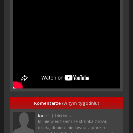
Komentarze
(w tym tygodniu)
Jasminn
| 3 dni temu
lol nie wiedziałem że stronka znowu
działa, dopiero niedawno ziomek mi