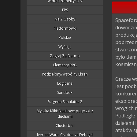
Widok Izometryczny
FPS
Na 2 Osoby
Spaceforc
dowodzimy
Platformówki
produkcja
Polskie
poprzedni
Wyścigi
stworzony
Zagraj Za Darmo
było tłem
kosmiczn
Elementy RPG
Podzielony/wspólny Ekran
Gracze wc
Logiczne
jest podb
Sandbox
konkurenc
eksplorac
Surgeon Simulator 2
wrogich n
Myszka Miki: Naukowe potyczki z
Podległe 
duchami
działami 
Clusterball
ataków s
Iverian Wars: Craxion vs Defugel