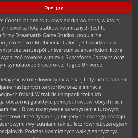
Opis gry
e Constellations to turowa gierka wojenna, w której 
 niewielką flotą statków kosmicznych. Jest to 
 firmy Dreamatrix Game Studios, popularnej 
o jako Provox Multimedia. Całość jest osadzona w 
m przez ten zespół uniwersum science-fiction, które 
 wydarzeń również w taktyki Spaceforce Captains oraz 
ym symulatorze Spaceforce: Rogue Universe.

ielają się w rolę dowódcy niewielkiej floty i ich zadaniem 
ijanie następnych terytoriów oraz eliminacja 
yjnych frakcji. W trakcie kampanii czeka ich 
ja obszernej galaktyki, pełnej surowców, obcych ras i 
am nacji. Bitwy rozgrywane są w systemie turowym. 
graczowi statki dysponują nie jedynie różnego rodzaju 
laserowymi i wyrzutniami rakiet, lecz również szeregiem 
pecjalnych. Podczas kosmicznych walk gigantycznyą 