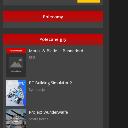
Polecamy
zy
Polecane gry
Mount & Blade II: Bannerlord
RPG
dia
PC Building Simulator 2
Symulacje
rix
Project Wunderwaffe
Strategiczne