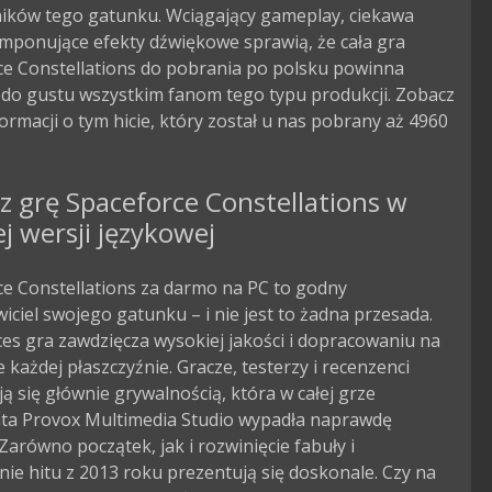
ników tego gatunku. Wciągający gameplay, ciekawa
 imponujące efekty dźwiękowe sprawią, że cała gra
ce Constellations do pobrania po polsku powinna
 do gustu wszystkim fanom tego typu produkcji. Zobacz
formacji o tym hicie, który został u nas pobrany aż 4960
z grę Spaceforce Constellations w
ej wersji językowej
ce Constellations za darmo na PC to godny
iciel swojego gatunku – i nie jest to żadna przesada.
es gra zawdzięcza wysokiej jakości i dopracowaniu na
 każdej płaszczyźnie. Gracze, testerzy i recenzenci
ą się głównie grywalnością, która w całej grze
ta Provox Multimedia Studio wypadła naprawdę
 Zarówno początek, jak i rozwinięcie fabuły i
ie hitu z 2013 roku prezentują się doskonale. Czy na