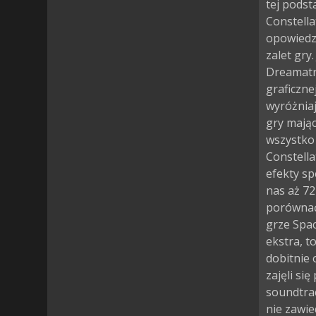
tej podst
Constella
opowiedzi
zalet gry
Dreamatri
graficzne
wyróżniaj
gry mają
wszystko
Constella
efekty sp
nas aż 72
porównać 
grze Spa
ekstra, 
dobitnie 
zajęli si
soundtrac
nie zawie