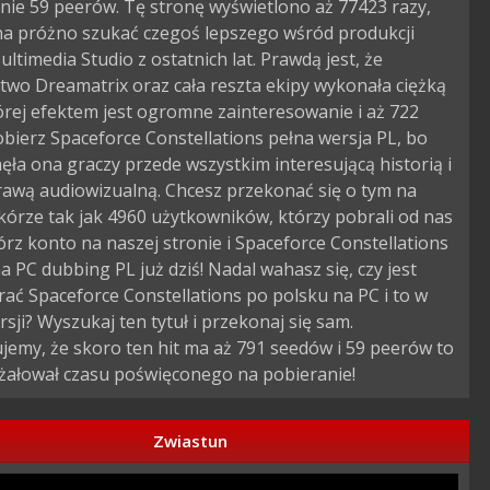
nie 59 peerów. Tę stronę wyświetlono aż 77423 razy,
 na próżno szukać czegoś lepszego wśród produkcji
ltimedia Studio z ostatnich lat. Prawdą jest, że
wo Dreamatrix oraz cała reszta ekipy wykonała ciężką
órej efektem jest ogromne zainteresowanie i aż 722
obierz Spaceforce Constellations pełna wersja PL, bo
ęła ona graczy przede wszystkim interesującą historią i
awą audiowizualną. Chcesz przekonać się o tym na
kórze tak jak 4960 użytkowników, którzy pobrali od nas
rz konto na naszej stronie i Spaceforce Constellations
a PC dubbing PL już dziś! Nadal wahasz się, czy jest
ać Spaceforce Constellations po polsku na PC i to w
rsji? Wyszukaj ten tytuł i przekonaj się sam.
emy, że skoro ten hit ma aż 791 seedów i 59 peerów to
 żałował czasu poświęconego na pobieranie!
Zwiastun