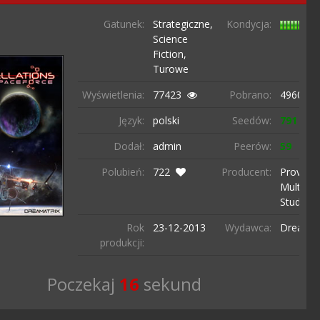
Gatunek:
Strategiczne,
Kondycja:
Science
Fiction,
Turowe
Wyświetlenia:
77423
Pobrano:
4960 ra
Język:
polski
Seedów:
791
Dodał:
admin
Peerów:
59
Polubień:
722
Producent:
Provox
Multime
Studio
Rok
23-12-
2013
Wydawca:
Dreamat
produkcji:
Poczekaj
15
sekund