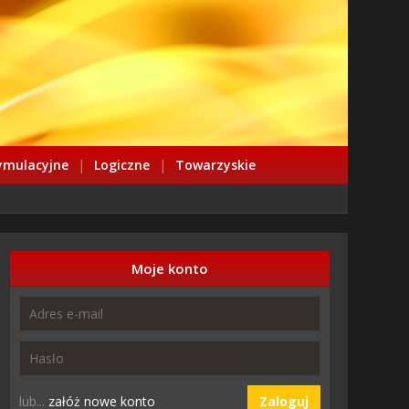
ymulacyjne
|
Logiczne
|
Towarzyskie
Moje konto
lub...
załóż nowe konto
Zaloguj