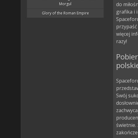
do miłoś
Morgul
grafika i
Glory of the Roman Empire
Spacefor
przypaść
więcej in
razy!
Pobier
polski
Spacefor
przedstaw
Swój sukc
dosłownie
zachwycaj
producen
świetnie.
zakończen