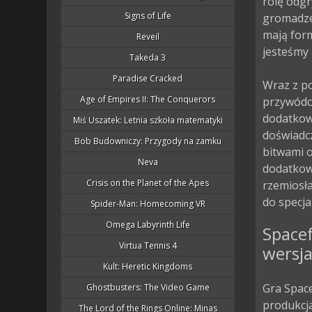
rolę odgr
Signs of Life
gromadze
mają form
Reveil
jesteśmy 
Takeda 3
Paradise Cracked
Wraz z p
Age of Empires II: The Conquerors
przywódcz
dodatkow
Miś Uszatek: Letnia szkoła matematyki
doświadcz
Bob Budowniczy: Przygody na zamku
bitwami 
Neva
dodatkow
Crisis on the Planet of the Apes
rzemiosł
do specja
Spider-Man: Homecoming VR
Omega Labyrinth Life
Spacef
Virtua Tennis 4
wersja
Kult: Heretic Kingdoms
Gra Space
Ghostbusters: The Video Game
produkcja
The Lord of the Rings Online: Minas