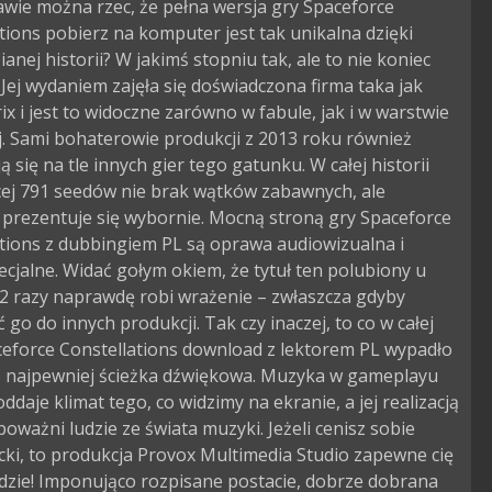
awie można rzec, że pełna wersja gry Spaceforce
tions pobierz na komputer jest tak unikalna dzięki
anej historii? W jakimś stopniu tak, ale to nie koniec
. Jej wydaniem zajęła się doświadczona firma taka jak
x i jest to widoczne zarówno w fabule, jak i w warstwie
j. Sami bohaterowie produkcji z 2013 roku również
ą się na tle innych gier tego gatunku. W całej historii
cej 791 seedów nie brak wątków zabawnych, ale
 prezentuje się wybornie. Mocną stroną gry Spaceforce
tions z dubbingiem PL są oprawa audiowizualna i
ecjalne. Widać gołym okiem, że tytuł ten polubiony u
2 razy naprawdę robi wrażenie – zwłaszcza gdyby
go do innych produkcji. Tak czy inaczej, to co w całej
ceforce Constellations download z lektorem PL wypadło
to najpewniej ścieżka dźwiękowa. Muzyka w gameplayu
oddaje klimat tego, co widzimy na ekranie, a jej realizacją
ę poważni ludzie ze świata muzyki. Jeżeli cenisz sobie
ki, to produkcja Provox Multimedia Studio zapewne cię
dzie! Imponująco rozpisane postacie, dobrze dobrana