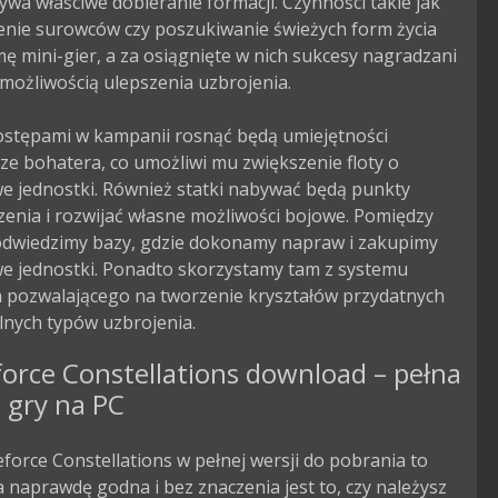
ywa właściwe dobieranie formacji. Czynności takie jak 
nie surowców czy poszukiwanie świeżych form życia 
ę mini-gier, a za osiągnięte w nich sukcesy nagradzani 
możliwością ulepszenia uzbrojenia.

ostępami w kampanii rosnąć będą umiejętności 
e bohatera, co umożliwi mu zwiększenie floty o 
e jednostki. Również statki nabywać będą punkty 
enia i rozwijać własne możliwości bojowe. Pomiędzy 
odwiedzimy bazy, gdzie dokonamy napraw i zakupimy 
e jednostki. Ponadto skorzystamy tam z systemu 
a pozwalającego na tworzenie kryształów przydatnych 
lnych typów uzbrojenia.
orce Constellations download – pełna
 gry na PC
force Constellations w pełnej wersji do pobrania to
 naprawdę godna i bez znaczenia jest to, czy należysz