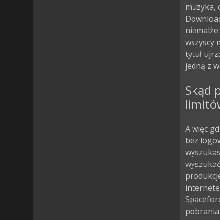
muzyka, c
Download 
niemalże 
wszyscy m
tytuł ujr
jedną z w
Skąd p
limitó
A więc gd
bez logow
wyszukasz
wyszukać 
produkcje
internete
Spacefor
pobrania