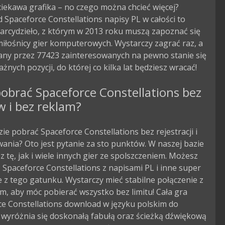
iekawa grafika – no czego można chcieć więcej?
Spaceforce Constellations napisy PL w całości to
arcydzieło, z którym w 2013 roku muszą zapoznać się
iłośnicy gier komputerowych. Wystarczy zagrać raz, a
zany przez 77423 zainteresowanych na pewno stanie się
ażnych pozycji, do której co kilka lat będziesz wracać!
obrać Spaceforce Constellations bez
w i bez reklam?
zie pobrać Spaceforce Constellations bez rejestracji i
ania? Oto jest pytanie za sto punktów. W naszej bazie
 tę, jak i wiele innych gier ze spolszczeniem. Możesz
Spaceforce Constellations z napisami PL i inne super
 z tego gatunku. Wystarczy mieć stabilne połączenie z
m, aby móc pobierać wszystko bez limitu! Cała gra
ce Constellations download w języku polskim do
 wyróżnia się doskonałą fabułą oraz ścieżką dźwiękową