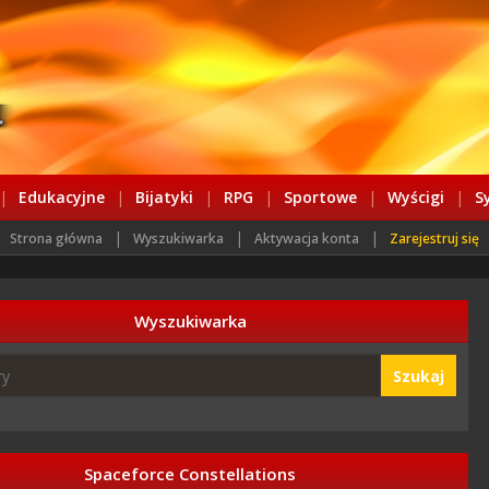
|
Edukacyjne
|
Bijatyki
|
RPG
|
Sportowe
|
Wyścigi
|
S
|
|
|
Strona główna
Wyszukiwarka
Aktywacja konta
Zarejestruj się
Wyszukiwarka
Szukaj
Spaceforce Constellations