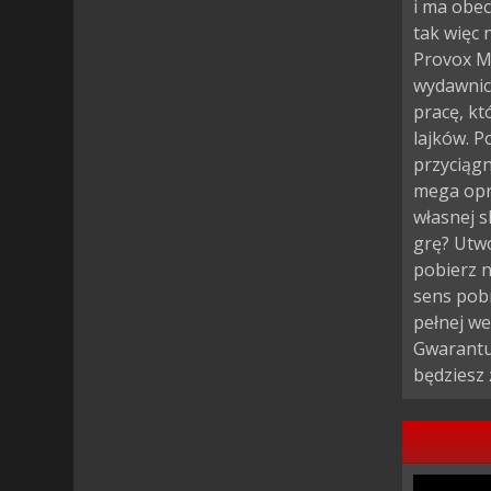
i ma obec
tak więc
Provox Mu
wydawnict
pracę, kt
lajków. P
przyciągn
mega opr
własnej s
grę? Utwó
pobierz n
sens pobr
pełnej we
Gwarantuj
będziesz