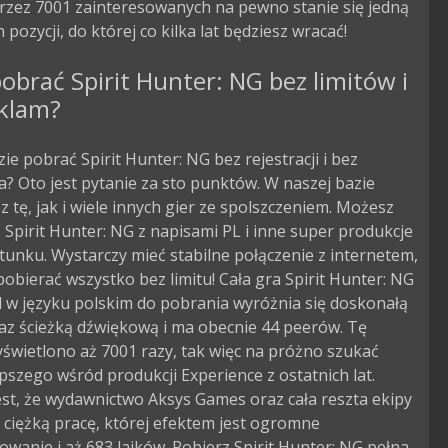
przez 7001 zainteresowanych na pewno stanie się jedną
 pozycji, do której co kilka lat będziesz wracać!
obrać Spirit Hunter: NG bez limitów i
eklam?
zie pobrać Spirit Hunter: NG bez rejestracji i bez
? Oto jest pytanie za sto punktów. W naszej bazie
 tę, jak i wiele innych gier ze spolszczeniem. Możesz
Spirit Hunter: NG z napisami PL i inne super produkcje
tunku. Wystarczy mieć stabilne połączenie z internetem,
obierać wszystko bez limitu! Cała gra Spirit Hunter: NG
 w języku polskim do pobrania wyróżnia się doskonałą
az ścieżką dźwiękową i ma obecnie 44 peerów. Tę
świetlono aż 7001 razy, tak więc na próżno szukać
pszego wśród produkcji Experience z ostatnich lat.
st, że wydawnictwo Aksys Games oraz cała reszta ekipy
ciężką pracę, której efektem jest ogromne
owanie i aż 683 lajków. Pobierz Spirit Hunter: NG pełna