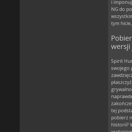
i imponuj
NG do po
wszystkim
tym hicie
Pobier
wersji
Spirit Hu
swojego g
zawdzięcz
płaszczyź
grywalnoś
naprawdę 
zakończen
tej podst
pobierz n
historii? 
wydaniem 