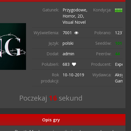
Gatunek:
Przygodowe,
Kondycja:
Horror,
2D,
Visual Novel
Wyświetlenia:
7001
Pobrano:
1237 ra
Język:
polski
Seedów:
101
Dodał:
admin
Peerów:
44
Polubień:
683
Producent:
Experie
Rok
10-10-
2019
Wydawca:
Aksys
produkcji:
Games
Poczekaj
15
sekund
Opis gry