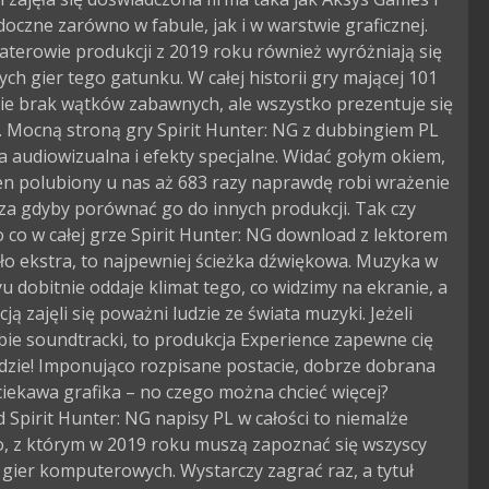
idoczne zarówno w fabule, jak i w warstwie graficznej.
terowie produkcji z 2019 roku również wyróżniają się
nych gier tego gatunku. W całej historii gry mającej 101
ie brak wątków zabawnych, ale wszystko prezentuje się
. Mocną stroną gry Spirit Hunter: NG z dubbingiem PL
 audiowizualna i efekty specjalne. Widać gołym okiem,
ten polubiony u nas aż 683 razy naprawdę robi wrażenie
za gdyby porównać go do innych produkcji. Tak czy
to co w całej grze Spirit Hunter: NG download z lektorem
o ekstra, to najpewniej ścieżka dźwiękowa. Muzyka w
 dobitnie oddaje klimat tego, co widzimy na ekranie, a
acją zajęli się poważni ludzie ze świata muzyki. Jeżeli
bie soundtracki, to produkcja Experience zapewne cię
dzie! Imponująco rozpisane postacie, dobrze dobrana
iekawa grafika – no czego można chcieć więcej?
Spirit Hunter: NG napisy PL w całości to niemalże
o, z którym w 2019 roku muszą zapoznać się wszyscy
 gier komputerowych. Wystarczy zagrać raz, a tytuł