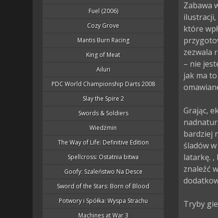
Zabawa w
Fuel (2006)
ilustracj
Cozy Grove
które wpł
przygoto
Mantis Burn Racing
zezwala 
King of Meat
– nie jes
Ailuri
jak ma to
PDC World Championship Darts 2008
omawiane
Slay the Spire 2
Grając, e
Swords & Soldiers
nadnatura
Wiedźmin
bardziej 
The Way of Life: Definitive Edition
śladów w 
latarkę. 
Spellcross: Ostatnia bitwa
znaleźć w
Goofy: Szaleństwo Na Desce
dodatkow
Sword of the Stars: Born of Blood
Potwory i Spółka: Wyspa Strachu
Tryby gier
Machines at War 3