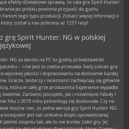
ące efekty dźwiękowe sprawią, że cała gra Spirit Hunter:
brania po polsku powinna przypaść do gustu
 fanom tego typu produkcji. Zobacz więcej informacji o
, który został u nas pobrany aż 1237 razy!
z grę Spirit Hunter: NG w polskiej
 językowej
nter: NG za darmo na PC to godny przedstawiciel
atunku – i nie jest to żadna przesada. Swój sukces gra
a wysokiej jakości i dopracowaniu na dosłownie każdej
nie. Gracze, testerzy i recenzenci zachwycają się głównie
cią, która w całej grze producenta Experience wypadła
świetnie. Zarówno początek, jak i rozwinięcie fabuły i
ie hitu z 2019 roku prezentują się doskonale. Czy na
awie można rzec, że pełna wersja gry Spirit Hunter: NG
a komputer jest tak unikalna dzięki opowiedzianej
W jakimś stopniu tak, ale to nie koniec zalet gry. Jej
zajęła się doświadczona firma taka jak Aksys Games i