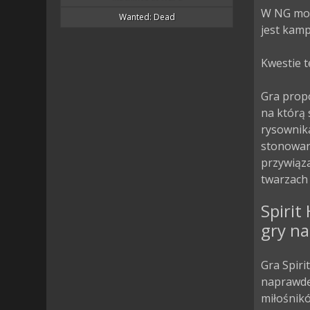
W NG moż
Wanted: Dead
jest kamp
Kwestie t
Gra prop
na którą 
rysownika
stonowan
przywiąza
twarzach 
Spirit
gry na
Gra Spiri
naprawdę 
miłośnik