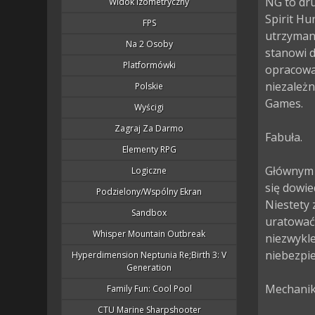
NG to dr
Widok Izometryczny
Spirit Hu
FPS
utrzymana
Na 2 Osoby
stanowi d
Platformówki
opracowa
niezależn
Polskie
Games.

Wyścigi
Zagraj Za Darmo
Fabuła.

Elementy RPG
Głównym b
Logiczne
się dowie
Podzielony/wspólny Ekran
Niestety 
Sandbox
uratować 
Whisper Mountain Outbreak
niezwykle
niebezpie
Hyperdimension Neptunia Re;Birth 3: V
Generation
Mechanika
Family Fun: Cool Pool
CTU Marine Sharpshooter