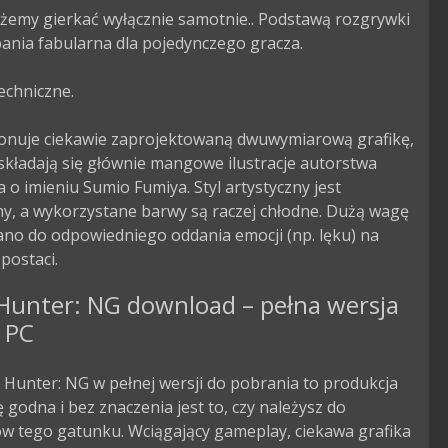
emy gierkać wyłącznie samotnie.. Podstawą rozgrywki 
ania fabularna dla pojedynczego gracza.

echniczne.

onuje ciekawie zaprojektowaną dwuwymiarową grafikę, 
składają się głównie mangowe ilustracje autorstwa 
 o imieniu Sumio Fumiya. Styl artystyczny jest 
y, a wykorzystane barwy są raczej chłodne. Dużą wagę 
no do odpowiedniego oddania emocji (np. lęku) na 
postaci.
 Hunter: NG download – pełna wersja
 PC
t Hunter: NG w pełnej wersji do pobrania to produkcja
godna i bez znaczenia jest to, czy należysz do
ów tego gatunku. Wciągający gameplay, ciekawa grafika