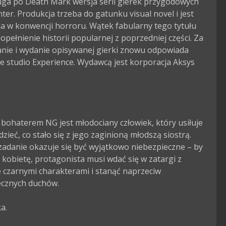
uga po Death Mark wersja serii gierek przygodowych 
nter. Produkcja trzeba do gatunku visual novel i jest 
 w konwencji horroru. Wątek fabularny tego tytułu 
opełnienie historii popularnej z poprzedniej części. Za 
nie i wydanie opisywanej gierki znowu odpowiada 
e studio Experience. Wydawcą jest korporacja Aksys 
ohaterem NG jest młodociany człowiek, który usiłuje 
dzieć, co stało się z jego zaginioną młodszą siostrą. 
zadanie okazuje się być wyjątkowo niebezpieczne – by 
kobietę, protagonista musi wdać się w zatargi z 
 czarnymi charakterami i stanąć naprzeciw 
cznych duchów.

.
