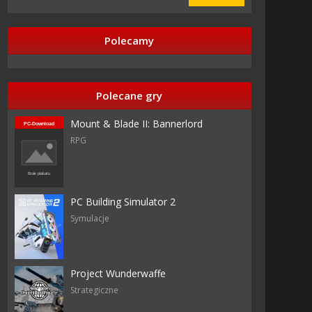
Polecamy
zy
Polecane gry
Mount & Blade II: Bannerlord
RPG
nce
PC Building Simulator 2
Symulacje
Project Wunderwaffe
Strategiczne