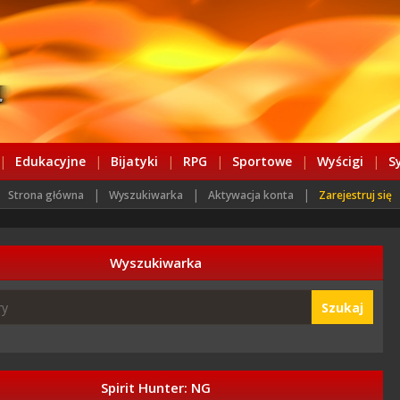
|
Edukacyjne
|
Bijatyki
|
RPG
|
Sportowe
|
Wyścigi
|
S
|
|
|
Strona główna
Wyszukiwarka
Aktywacja konta
Zarejestruj się
Wyszukiwarka
Szukaj
Spirit Hunter: NG