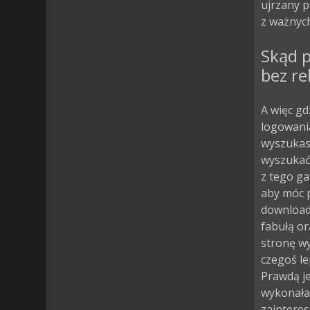
ujrzany 
z ważnych
Skąd p
bez r
A więc gd
logowania
wyszukasz
wyszukać 
z tego ga
aby móc p
download
fabułą or
stronę wy
czegoś le
Prawdą je
wykonała 
zainteres