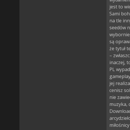
jest to w
Sami boha
na tle in
seedów n
wybornie
są oprawa
że tytuł 
– zwłaszc
inaczej, 
PL wypadł
gameplayu
jej realiz
cenisz so
nie zawie
muzyka, c
Download 
arcydzieł
miłośnicy