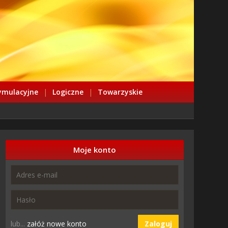
ymulacyjne
|
Logiczne
|
Towarzyskie
Moje konto
lub...
załóż nowe konto
Zaloguj