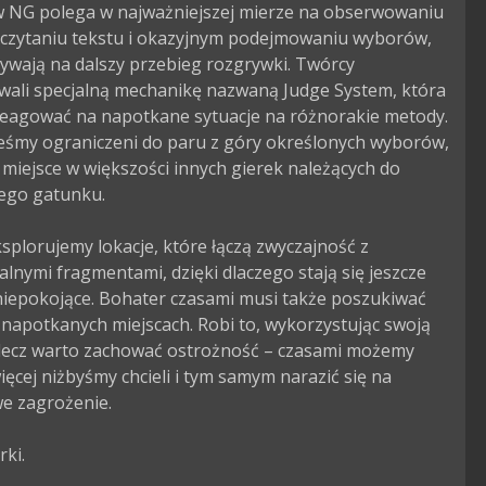
 NG polega w najważniejszej mierze na obserwowaniu 
i, czytaniu tekstu i okazyjnym podejmowaniu wyborów, 
ywają na dalszy przebieg rozgrywki. Twórcy 
wali specjalną mechanikę nazwaną Judge System, która 
reagować na napotkane sytuacje na różnorakie metody. 
teśmy ograniczeni do paru z góry określonych wyborów, 
 miejsce w większości innych gierek należących do 
go gatunku.

ksplorujemy lokacje, które łączą zwyczajność z 
lnymi fragmentami, dzięki dlaczego stają się jeszcze 
niepokojące. Bohater czasami musi także poszukiwać 
napotkanych miejscach. Robi to, wykorzystując swoją 
, lecz warto zachować ostrożność – czasami możemy 
ięcej niżbyśmy chcieli i tym samym narazić się na 
e zagrożenie.

ki.
