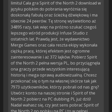
limitu! Cała gra Spirit of the North 2 download w
języku polskim do pobrania wyróżnia się
doskonałą fabułą oraz ścieżką dźwiękową i ma
obecnie 24 peerów. Tę stronę wyświetlono aż
34895 razy, tak więc na próżno szukać czegoś
lepszego wśród produkcji Infuse Studio z
ostatnich lat. Prawdą jest, że wydawnictwo
Merge Games oraz cała reszta ekipy wykonała
ciężką pracę, której efektem jest ogromne
zainteresowanie i aż 372 lajków. Pobierz Spirit
of the North 2 pełna wersja PL, bo przyciągnęła
ona graczy przede wszystkim interesującą
historią i mega oprawą audiowizualną. Chcesz
przekonać się o tym na własnej skórze tak jak
7973 użytkowników, którzy pobrali od nas grę?
Utwórz konto na naszej stronie i Spirit of the
North 2 pobierz na PC dubbing PL już dziś!
Nadal wahasz się, czy jest sens pobrać Spirit of
the North 2 po polsku na PC i to w pełnej