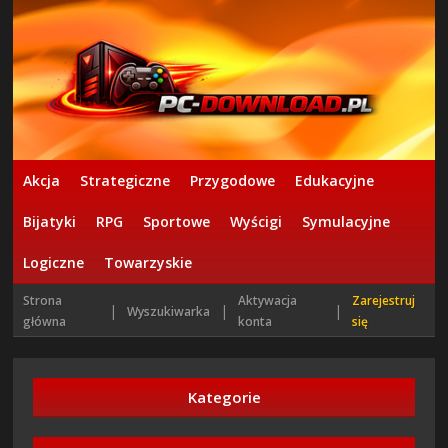
Akcja
Strategiczne
Przygodowe
Edukacyjne
Bijatyki
RPG
Sportowe
Wyścigi
Symulacyjne
Logiczne
Towarzyskie
Strona
Aktywacja
Zarejestruj
|
|
|
Wyszukiwarka
główna
konta
się
Kategorie