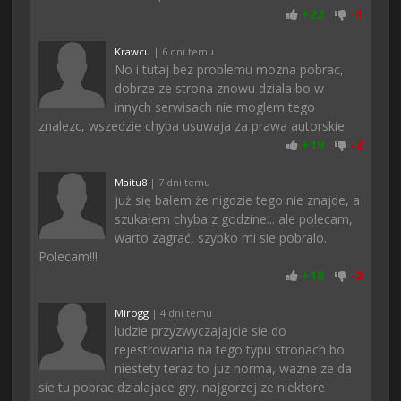
+
22
-
1
Krawcu
| 6 dni temu
No i tutaj bez problemu mozna pobrac,
dobrze ze strona znowu dziala bo w
innych serwisach nie moglem tego
znalezc, wszedzie chyba usuwaja za prawa autorskie
+
19
-
2
Maitu8
| 7 dni temu
już się bałem że nigdzie tego nie znajde, a
szukałem chyba z godzine... ale polecam,
warto zagrać, szybko mi sie pobralo.
Polecam!!!
+
18
-
2
Mirogg
| 4 dni temu
ludzie przyzwyczajajcie sie do
rejestrowania na tego typu stronach bo
niestety teraz to juz norma, wazne ze da
sie tu pobrac dzialajace gry. najgorzej ze niektore