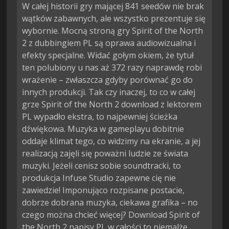
W całej historii gry mającej 841 seedów nie brak
wątków zabawnych, ale wszystko prezentuje się
wybornie. Mocną stroną gry Spirit of the North
2 z dubbingiem PL są oprawa audiowizualna i
efekty specjalne. Widać gołym okiem, że tytuł
ten polubiony u nas aż 372 razy naprawdę robi
wrażenie – zwłaszcza gdyby porównać go do
innych produkcji. Tak czy inaczej, to co w całej
grze Spirit of the North 2 download z lektorem
PL wypadło ekstra, to najpewniej ścieżka
dźwiękowa. Muzyka w gameplayu dobitnie
oddaje klimat tego, co widzimy na ekranie, a jej
realizacją zajęli się poważni ludzie ze świata
muzyki. Jeżeli cenisz sobie soundtracki, to
produkcja Infuse Studio zapewne cię nie
zawiedzie! Imponująco rozpisane postacie,
dobrze dobrana muzyka, ciekawa grafika – no
czego można chcieć więcej? Download Spirit of
the North 2 napisy PL w całości to niemalże