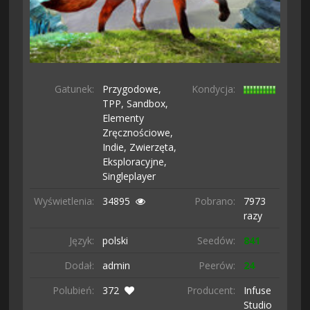
Gatunek:
Przygodowe,
Kondycja:
TPP,
Sandbox,
Elementy
Zręcznościowe,
Indie,
Zwierzęta,
Eksploracyjne,
Singleplayer
Wyświetlenia:
34895
Pobrano:
7973
razy
Język:
polski
Seedów:
841
Dodał:
admin
Peerów:
24
Polubień:
372
Producent:
Infuse
Studio