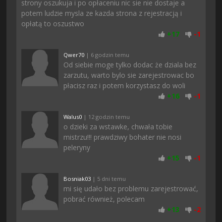
strony oszukuja i po opłaceniu nic sie nie dostaje a
potem ludzie mysla ze kazda strona z rejestracją i
opłatą to oszustwo
+
17
-
1
Qwer70
| 6 godzin temu
Od siebie moge tylko dodac że dziala bez
zarzutu, warto bylo sie zarejestrowac bo
płacisz raz i potem korzystasz do woli
+
16
-
1
Walus0
| 12 godzin temu
o dzieki za wstawke, chwała tobie
mistrzu!!! prawdziwy bohater nie nosi
peleryny
+
15
-
1
Bosniak03
| 5 dni temu
mi się udało bez problemu zarejestrować,
pobrać również, polecam
+
13
-
2