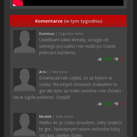
Komentarze
(w tym tygodniu)
Dominus
| 12 godzin temu
Uwielbiam takie klimaty, wciąga od
samego początku i nie nudzi po czasie,
polecam każdemu
+
28
-
1
Arni
| 7 dni temu
Download taki szybki, że aż byłem w
szoku. Na innych stronach znalazlem te
gre ale było za mało seedów i nie chciało
się w ogóle pobierać. Dzięki!!
+
25
-
1
Moskitt
| 3 dni temu
Matko ile ja czasu straciłem, żeby znaleźć
te gre.. Nastepnym razem wchodzę tutaj
od razu, wielkie dzieki