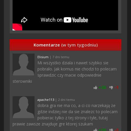
Komentarze
(w tym tygodniu)
Elisium
| 7 dni temu
Mi wszystko dziala i nawet szybko sie
pobralo. Jak komus nie chodzi to polecam
sprawdzic czy macie odpowiednie
sterowniki
+
26
-
1
apache113
| 2 dni temu
dobra gra nie ma co, a ci co narzekają że
gdzie indziej nie da sie znalezc to polecam
pobierac tylko z tej strony i tyle, tutaj
prawie zawsze znajduje gre ktorej szukam
+
26
-
1