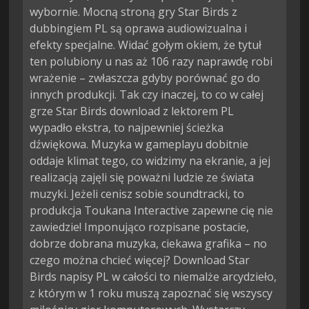
wybornie. Mocną stroną gry Star Birds z
dubbingiem PL są oprawa audiowizualna i
efekty specjalne. Widać gołym okiem, że tytuł
ten polubiony u nas aż 106 razy naprawdę robi
wrażenie – zwłaszcza gdyby porównać go do
innych produkcji. Tak czy inaczej, to co w całej
grze Star Birds download z lektorem PL
wypadło ekstra, to najpewniej ścieżka
dźwiękowa. Muzyka w gameplayu dobitnie
oddaje klimat tego, co widzimy na ekranie, a jej
realizacją zajęli się poważni ludzie ze świata
muzyki. Jeżeli cenisz sobie soundtracki, to
produkcja Toukana Interactive zapewne cię nie
zawiedzie! Imponująco rozpisane postacie,
dobrze dobrana muzyka, ciekawa grafika – no
czego można chcieć więcej? Download Star
Birds napisy PL w całości to niemalże arcydzieło,
z którym w 1 roku muszą zapoznać się wszyscy