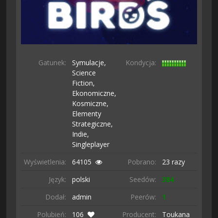
Gatunek:
Symulacje,
Kondycja:
Science
Fiction,
Ekonomiczne,
Kosmiczne,
Elementy
Strategiczne,
Indie,
Singleplayer
Wyświetlenia:
64105
Pobrano:
23 razy
Język:
polski
Seedów:
384
Dodał:
admin
Peerów:
1
Polubień:
106
Producent:
Toukana