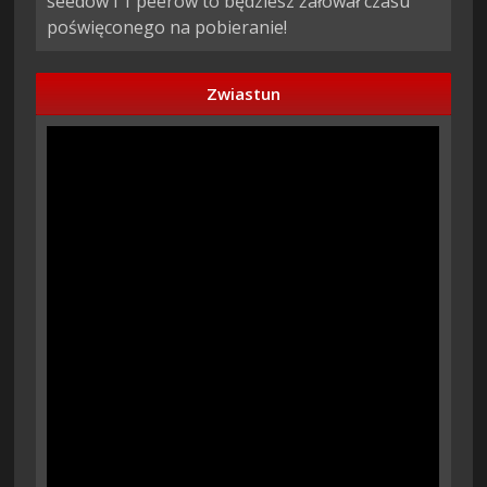
seedów i 1 peerów to będziesz żałował czasu
poświęconego na pobieranie!
Zwiastun