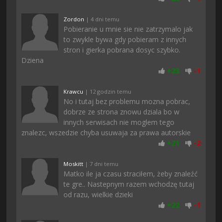
Zordon
| 4 dni temu
Pobieranie u mnie sie nie zatrzymalo jak
to zwykle bywa gdy pobieram z innych
stron i gierka pobrana dosyc szybko.
Dziena
+
23
-
1
Krawcu
| 12 godzin temu
No i tutaj bez problemu mozna pobrac,
dobrze ze strona znowu dziala bo w
innych serwisach nie moglem tego
znalezc, wszedzie chyba usuwaja za prawa autorskie
+
21
-
2
Moskitt
| 7 dni temu
Matko ile ja czasu straciłem, żeby znaleźć
te gre.. Nastepnym razem wchodzę tutaj
od razu, wielkie dzieki
+
22
-
1