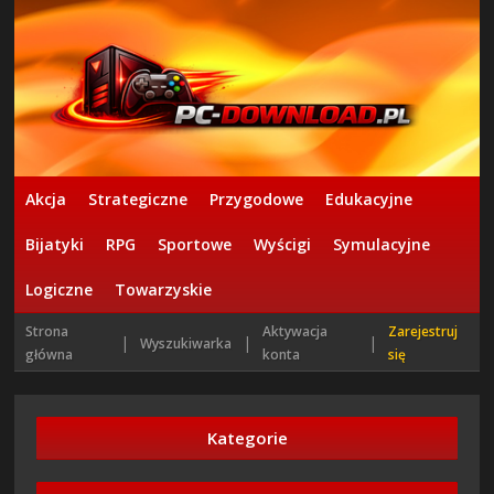
Akcja
Strategiczne
Przygodowe
Edukacyjne
Bijatyki
RPG
Sportowe
Wyścigi
Symulacyjne
Logiczne
Towarzyskie
Strona
Aktywacja
Zarejestruj
|
|
|
Wyszukiwarka
główna
konta
się
Kategorie