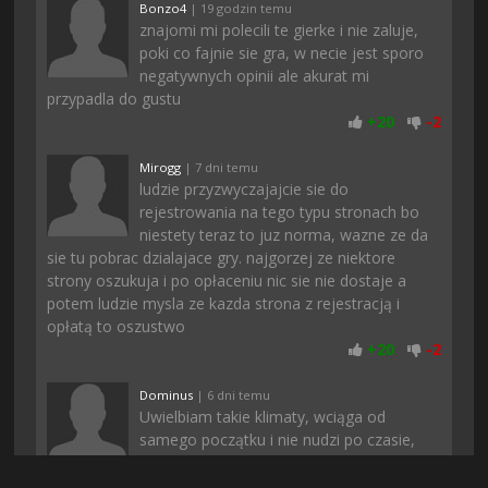
Bonzo4
| 19 godzin temu
znajomi mi polecili te gierke i nie zaluje,
poki co fajnie sie gra, w necie jest sporo
negatywnych opinii ale akurat mi
przypadla do gustu
+
20
-
2
Mirogg
| 7 dni temu
ludzie przyzwyczajajcie sie do
rejestrowania na tego typu stronach bo
niestety teraz to juz norma, wazne ze da
sie tu pobrac dzialajace gry. najgorzej ze niektore
strony oszukuja i po opłaceniu nic sie nie dostaje a
potem ludzie mysla ze kazda strona z rejestracją i
opłatą to oszustwo
+
20
-
2
Dominus
| 6 dni temu
Uwielbiam takie klimaty, wciąga od
samego początku i nie nudzi po czasie,
polecam każdemu
+
18
-
2