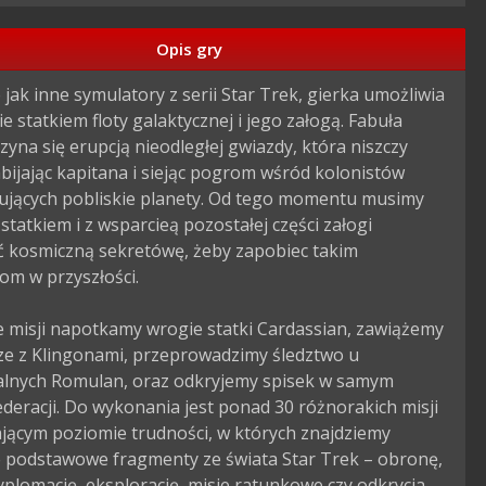
Opis gry
jak inne symulatory z serii Star Trek, gierka umożliwia 
e statkiem floty galaktycznej i jego załogą. Fabuła 
czyna się erupcją nieodległej gwiazdy, która niszczy 
abijając kapitana i siejąc pogrom wśród kolonistów 
ujących pobliskie planety. Od tego momentu musimy 
statkiem i z wsparcieą pozostałej części załogi 
ć kosmiczną sekretówę, żeby zapobiec takim 
om w przyszłości.

 misji napotkamy wrogie statki Cardassian, zawiążemy 
ze z Klingonami, przeprowadzimy śledztwo u 
zalnych Romulan, oraz odkryjemy spisek w samym 
deracji. Do wykonania jest ponad 30 różnorakich misji 
jącym poziomie trudności, w których znajdziemy 
e podstawowe fragmenty ze świata Star Trek – obronę, 
yplomację, eksplorację, misje ratunkowe czy odkrycia 