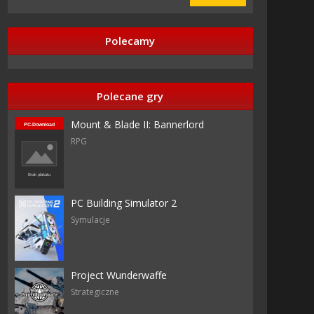
Polecamy
Polecane gry
Mount & Blade II: Bannerlord
RPG
PC Building Simulator 2
Symulacje
Project Wunderwaffe
Strategiczne