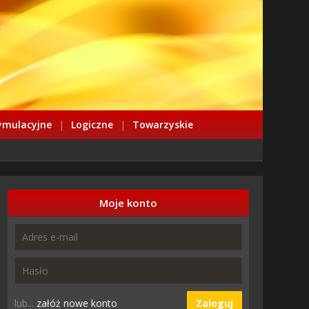
ymulacyjne
|
Logiczne
|
Towarzyskie
Moje konto
lub...
załóż nowe konto
Zaloguj