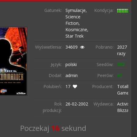
Gatunek:
Symulacje,
Kondycja:
Science
Fiction,
Kosmiczne,
Star Trek
Wyświetlenia:
34609
Pobrano:
2027
razy
Język:
polski
Seedów:
992
Dodał:
admin
Peerów:
67
Polubień:
17
Producent:
Totally
Games
Rok
26-02-
2002
Wydawca:
Activision
produkcji:
Blizzard
Poczekaj
15
sekund