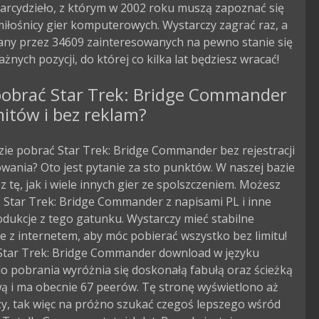
arcydzieło, z którym w 2002 roku muszą zapoznać się
iłośnicy gier komputerowych. Wystarczy zagrać raz, a
zany przez 34609 zainteresowanych na pewno stanie się
ażnych pozycji, do której co kilka lat będziesz wracać!
pobrać Star Trek: Bridge Commander
mitów i bez reklam?
zie pobrać Star Trek: Bridge Commander bez rejestracji
owania? Oto jest pytanie za sto punktów. W naszej bazie
 tę, jak i wiele innych gier ze spolszczeniem. Możesz
 Star Trek: Bridge Commander z napisami PL i inne
dukcje z tego gatunku. Wystarczy mieć stabilne
e z internetem, aby móc pobierać wszystko bez limitu!
 Star Trek: Bridge Commander download w języku
o pobrania wyróżnia się doskonałą fabułą oraz ścieżką
ą i ma obecnie 67 peerów. Tę stronę wyświetlono aż
zy, tak więc na próżno szukać czegoś lepszego wśród