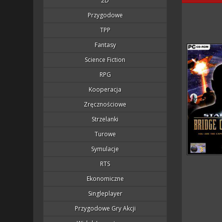
2D
Przygodowe
TPP
Fantasy
Science Fiction
RPG
Kooperacja
Zręcznościowe
Strzelanki
Turowe
Symulacje
RTS
Ekonomiczne
Singleplayer
Przygodowe Gry Akcji