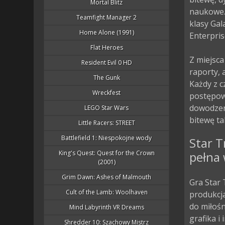
Mortal Blitz
naukowe.
Teamfight Manager 2
klasy Gala
Home Alone (1991)
Enterprise
Flat Heroes
Z miejsc
Resident Evil 0 HD
raporty, 
The Gunk
Każdy z c
Wreckfest
postępow
dowodzeni
LEGO Star Wars
bitewę ta
Little Racers: STREET
Battlefield 1: Niespokojne wody
Star 
King's Quest: Quest for the Crown
pełna 
(2001)
Grim Dawn: Ashes of Malmouth
Gra Star 
Cult of the Lamb: Woolhaven
produkcja
do miłoś
Mind Labyrinth VR Dreams
grafika i
Shredder 10: Szachowy Mistrz