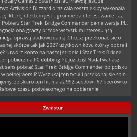
 Totally Games z ostatnich lat. Prawdą jest, że
wo Activision Blizzard oraz cała reszta ekipy wykonała
acę, której efektem jest ogromne zainteresowanie i aż
. Pobierz Star Trek: Bridge Commander pełna wersja PL,
ągnęła ona graczy przede wszystkim interesującą
i mega oprawą audiowizualną. Chcesz przekonać się o
asnej skórze tak jak 2027 użytkowników, którzy pobrali
ę? Utwórz konto na naszej stronie i Star Trek: Bridge
r pobierz na PC dubbing PL już dziś! Nadal wahasz
jest sens pobrać Star Trek: Bridge Commander po polsku
o w pełnej wersji? Wyszukaj ten tytuł i przekonaj się sam.
emy, że skoro ten hit ma aż 992 seedów i 67 peerów to
 żałował czasu poświęconego na pobieranie!
Zwiastun