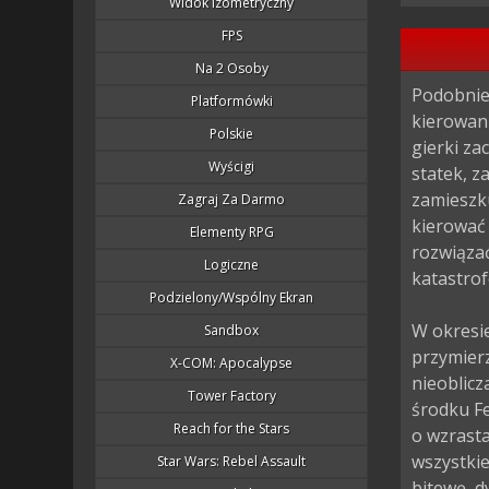
Widok Izometryczny
FPS
Na 2 Osoby
Podobnie 
Platformówki
kierowani
Polskie
gierki za
Wyścigi
statek, z
zamieszk
Zagraj Za Darmo
kierować 
Elementy RPG
rozwiąza
Logiczne
katastrof
Podzielony/wspólny Ekran
W okresie
Sandbox
przymier
X-COM: Apocalypse
nieoblic
Tower Factory
środku Fe
Reach for the Stars
o wzrasta
wszystki
Star Wars: Rebel Assault
bitewę, d