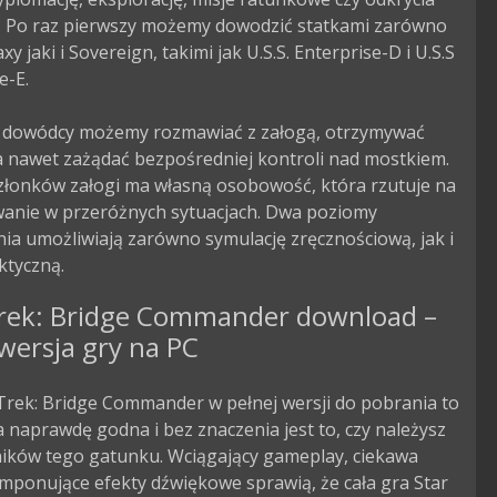
 Po raz pierwszy możemy dowodzić statkami zarówno 
xy jaki i Sovereign, takimi jak U.S.S. Enterprise-D i U.S.S 
-E.

a dowódcy możemy rozmawiać z załogą, otrzymywać 
a nawet zażądać bezpośredniej kontroli nad mostkiem. 
złonków załogi ma własną osobowość, która rzutuje na 
anie w przeróżnych sytuacjach. Dwa poziomy 
a umożliwiają zarówno symulację zręcznościową, jak i 
ktyczną.
Trek: Bridge Commander download –
wersja gry na PC
Trek: Bridge Commander w pełnej wersji do pobrania to
 naprawdę godna i bez znaczenia jest to, czy należysz
ników tego gatunku. Wciągający gameplay, ciekawa
 imponujące efekty dźwiękowe sprawią, że cała gra Star