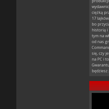
produkcji
wydawnict
ciężką pr
17 lajków
bo przyci
historią 
tym na wł
od nas gr
Commande
się, czy 
na PC i t
Gwarantuj
będziesz