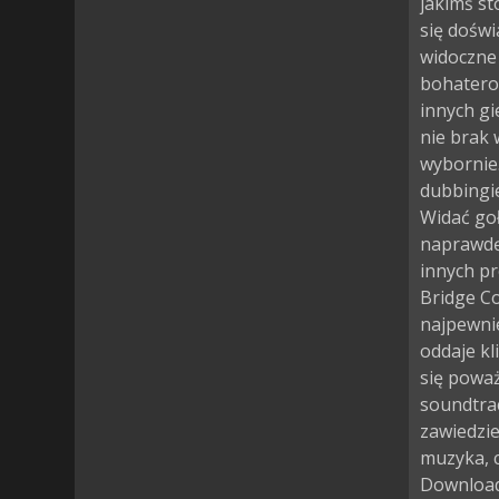
jakimś st
się doświ
widoczne 
bohaterow
innych gi
nie brak
wybornie
dubbingie
Widać goł
naprawdę
innych pr
Bridge C
najpewni
oddaje kli
się poważ
soundtrac
zawiedzi
muzyka, c
Download