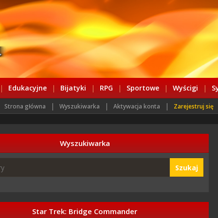
|
Edukacyjne
|
Bijatyki
|
RPG
|
Sportowe
|
Wyścigi
|
S
|
|
|
Strona główna
Wyszukiwarka
Aktywacja konta
Zarejestruj się
Wyszukiwarka
Szukaj
Star Trek: Bridge Commander