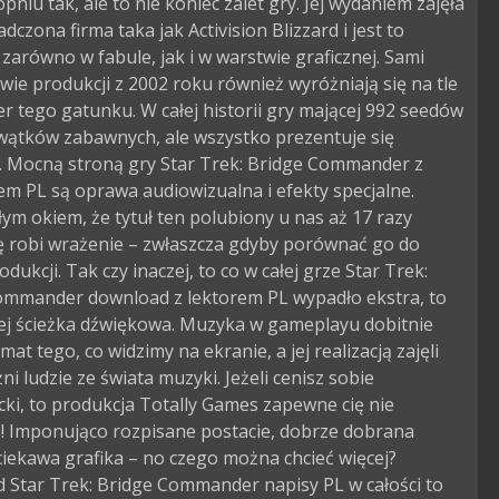
opniu tak, ale to nie koniec zalet gry. Jej wydaniem zajęła
adczona firma taka jak Activision Blizzard i jest to
zarówno w fabule, jak i w warstwie graficznej. Sami
ie produkcji z 2002 roku również wyróżniają się na tle
er tego gatunku. W całej historii gry mającej 992 seedów
 wątków zabawnych, ale wszystko prezentuje się
. Mocną stroną gry Star Trek: Bridge Commander z
m PL są oprawa audiowizualna i efekty specjalne.
ym okiem, że tytuł ten polubiony u nas aż 17 razy
 robi wrażenie – zwłaszcza gdyby porównać go do
odukcji. Tak czy inaczej, to co w całej grze Star Trek:
ommander download z lektorem PL wypadło ekstra, to
ej ścieżka dźwiękowa. Muzyka w gameplayu dobitnie
mat tego, co widzimy na ekranie, a jej realizacją zajęli
ni ludzie ze świata muzyki. Jeżeli cenisz sobie
ki, to produkcja Totally Games zapewne cię nie
e! Imponująco rozpisane postacie, dobrze dobrana
iekawa grafika – no czego można chcieć więcej?
 Star Trek: Bridge Commander napisy PL w całości to