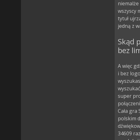
niemalże 
wszyscy m
tytuł ujr
jedną z w
Skąd 
bez li
A więc gd
i bez log
wyszukasz
wyszukać
super pro
połączeni
Cała gra
polskim d
dźwiękow
34609 ra