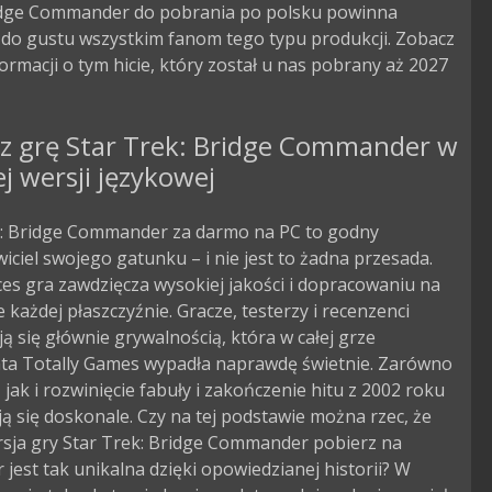
idge Commander do pobrania po polsku powinna
 do gustu wszystkim fanom tego typu produkcji. Zobacz
formacji o tym hicie, który został u nas pobrany aż 2027
rz grę Star Trek: Bridge Commander w
ej wersji językowej
k: Bridge Commander za darmo na PC to godny
iciel swojego gatunku – i nie jest to żadna przesada.
es gra zawdzięcza wysokiej jakości i dopracowaniu na
 każdej płaszczyźnie. Gracze, testerzy i recenzenci
ą się głównie grywalnością, która w całej grze
ta Totally Games wypadła naprawdę świetnie. Zarówno
 jak i rozwinięcie fabuły i zakończenie hitu z 2002 roku
ą się doskonale. Czy na tej podstawie można rzec, że
rsja gry Star Trek: Bridge Commander pobierz na
jest tak unikalna dzięki opowiedzianej historii? W