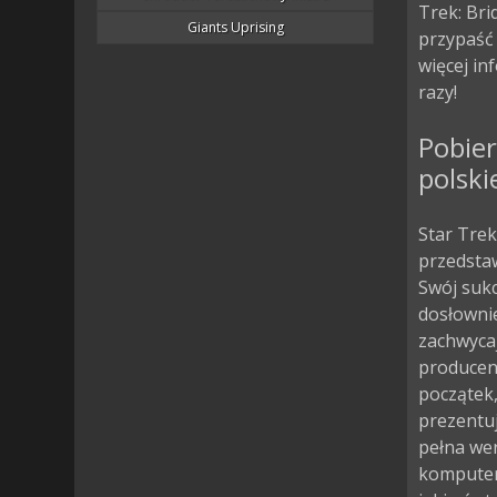
Trek: Br
Giants Uprising
przypaść
więcej in
razy!
Pobie
polski
Star Tre
przedstaw
Swój sukc
dosłownie
zachwycaj
producen
początek,
prezentuj
pełna we
komputer 