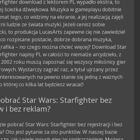
rfighter download z lektorem PL wypadło ekstra, to
ej ścieżka dźwiękowa. Muzyka w gameplayu dobitnie
mat tego, co widzimy na ekranie, a jej realizacją zajęli
ni ludzie ze świata muzyki. Jeżeli cenisz sobie
ki, to produkcja LucasArts zapewne cię nie zawiedzie!
co rozpisane postacie, dobrze dobrana muzyka,
rafika – no czego można chcieć więcej? Download Star
rfighter napisy PL w całości to niemalże arcydzieło, z
 2002 roku muszą zapoznać się wszyscy miłośnicy gier
wych. Wystarczy zagrać raz, a tytuł ujrzany przez
interesowanych na pewno stanie się jedną z ważnych
o której co kilka lat będziesz wracać!
obrać Star Wars: Starfighter bez
w i bez reklam?
zie pobrać Star Wars: Starfighter bez rejestracji i bez
? Oto jest pytanie za sto punktów. W naszej bazie
 tę, jak i wiele innych gier ze spolszczeniem. Możesz