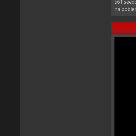
561 seed
na pobier