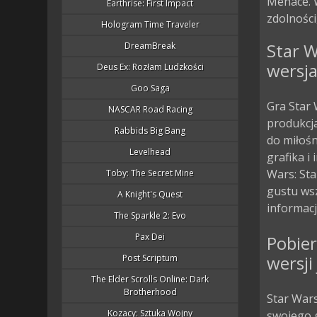
Menace. 
Earthrise: First Impact
zdolności
Hologram Time Traveler
Star W
DreamBreak
wersja
Deus Ex: Rozłam Ludzkości
Goo Saga
Gra Star 
NASCAR Road Racing
produkcja
Rabbids Big Bang
do miłoś
Levelhead
grafika i
Wars: St
Toby: The Secret Mine
gustu wsz
A Knight's Quest
informacj
The Sparkle 2: Evo
Pax Dei
Pobier
wersji
Post Scriptum
The Elder Scrolls Online: Dark
Brotherhood
Star Wars
Kozacy: Sztuka Wojny
swojego g