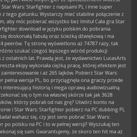
Star Wars: Starfighter z napisami PL i inne super
 z tego gatunku. Wystarczy mieć stabilne połączenie z
m, aby móc pobierać wszystko bez limitu! Cała gra Star
rfighter download w języku polskim do pobrania
się doskonałą fabułą oraz ścieżką dźwiękową i ma
4 peerów. Tę stronę wyświetlono aż 74787 razy, tak
próżno szukać czegoś lepszego wśród produkcji
 z ostatnich lat. Prawdą jest, że wydawnictwo LucasArts
 reszta ekipy wykonała ciężką pracę, której efektem jest
ainteresowanie i aż 265 lajków. Pobierz Star Wars:
er pełna wersja PL, bo przyciągnęła ona graczy przede
 interesującą historią i mega oprawą audiowizualną.
zekonać się o tym na własnej skórze tak jak 3628
ików, którzy pobrali od nas grę? Utwórz konto na
ronie i Star Wars: Starfighter pobierz na PC dubbing PL
 Nadal wahasz się, czy jest sens pobrać Star Wars:
er po polsku na PC i to w pełnej wersji? Wyszukaj ten
rzekonaj się sam. Gwarantujemy, że skoro ten hit ma aż