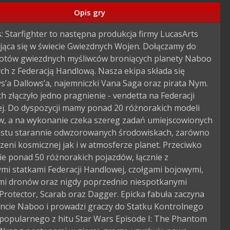
Opis gry
: Starfighter to następna produkcja firmy LucasArts 
jąca się w świecie Gwiezdnych Wojen. Dołączamy do 
ilotów gwiezdnych myśliwców broniących planety Naboo 
ych z Federacją Handlową. Nasza ekipa składa się 
s’a Dallows’a, najemniczki Vana Saga oraz pirata Nym. 
h złączyło jedno pragnienie - vendetta na Federacji 
j. Do dyspozycji mamy ponad 20 różnorakich modeli 
w, a na wykonanie czeka szereg zadań umiejscowionych 
astu starannie odwzorowanych środowiskach, zarówno 
zeni kosmicznej jak i w atmosferze planet. Przeciwko 
e ponad 50 różnorakich pojazdów, łącznie z 
mi statkami Federacji Handlowej, czołgami bojowymi, 
mi dronów oraz nigdy poprzednio niespotkanymi 
Protector, Scarab oraz Dagger. Epicka fabuła zaczyna 
ancie Naboo i prowadzi graczy do Statku Kontrolnego 
popularnego z hitu Star Wars Episode I: The Phantom 