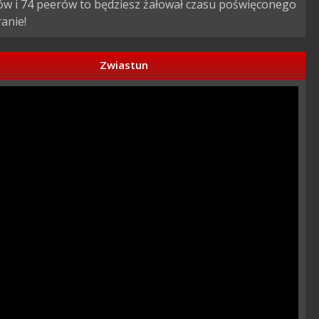
ów i 74 peerów to będziesz żałował czasu poświęconego
anie!
Zwiastun