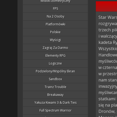
Widok Izometryczny
FPS
Na 2 Osoby
Star Wars
rozgrywa
Platformówki
trzech p
Polskie
i walcząc
Wyścigi
kadeta Ry
Zagraj Za Darmo
Wszystkic
Handlowe
Elementy RPG
myśliwcó
Logiczne
w cztern
Podzielony/wspólny Ekran
w przestr
Sandbox
nam stani
inwazyjny
Trainz Trouble
myśliwca
Breakaway
statkami 
Yakuza Kiwami 3 & Dark Ties
się na pl
Full Spectrum Warrior
Dronów, 