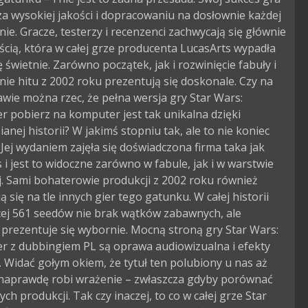
a wysokiej jakości i dopracowaniu na dosłownie każdej
nie. Gracze, testerzy i recenzenci zachwycają się głównie
cią, która w całej grze producenta LucasArts wypadła
świetnie. Zarówno początek, jak i rozwinięcie fabuły i
ie hitu z 2002 roku prezentują się doskonale. Czy na
awie można rzec, że pełna wersja gry Star Wars:
er pobierz na komputer jest tak unikalna dzięki
anej historii? W jakimś stopniu tak, ale to nie koniec
. Jej wydaniem zajęła się doświadczona firma taka jak
 i jest to widoczne zarówno w fabule, jak i w warstwie
j. Sami bohaterowie produkcji z 2002 roku również
ą się na tle innych gier tego gatunku. W całej historii
cej 561 seedów nie brak wątków zabawnych, ale
prezentuje się wybornie. Mocną stroną gry Star Wars:
er z dubbingiem PL są oprawa audiowizualna i efekty
. Widać gołym okiem, że tytuł ten polubiony u nas aż
 naprawdę robi wrażenie – zwłaszcza gdyby porównać
ych produkcji. Tak czy inaczej, to co w całej grze Star