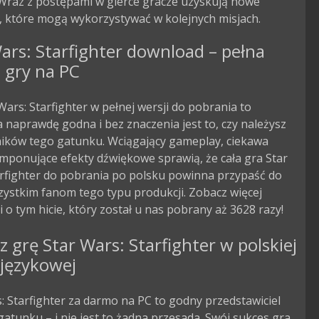
Wraz z postępami w gierce gracze uzyskują nowe 
, które mogą wykorzystywać w kolejnych misjach.
ars: Starfighter download – pełna
 gry na PC
Wars: Starfighter w pełnej wersji do pobrania to
 naprawdę godna i bez znaczenia jest to, czy należysz
ników tego gatunku. Wciągający gameplay, ciekawa
 imponujące efekty dźwiękowe sprawią, że cała gra Star
arfighter do pobrania po polsku powinna przypaść do
ystkim fanom tego typu produkcji. Zobacz więcej
i o tym hicie, który został u nas pobrany aż 3628 razy!
z grę Star Wars: Starfighter w polskiej
 językowej
: Starfighter za darmo na PC to godny przedstawiciel
atunku – i nie jest to żadna przesada. Swój sukces gra