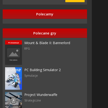
Polecamy
Polecane gry
razy
Mount & Blade II: Bannerlord
RPG
Arts
PC Building Simulator 2
Symulacje
Arts
Project Wunderwaffe
Strategiczne