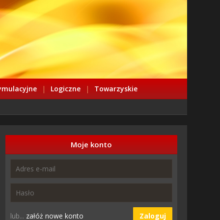
ymulacyjne
|
Logiczne
|
Towarzyskie
Moje konto
lub...
załóż nowe konto
Zaloguj