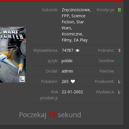
Gatunek:
Zręcznościowe,
Kondycja:
FPP,
Science
Fiction,
Star
Wars,
Kosmiczne,
Filmy,
EA Play
Wyświetlenia:
74787
Pobrano:
3628 
Język:
polski
Seedów:
561
Dodał:
admin
Peerów:
74
Polubień:
265
Producent:
Lucas
Rok
22-01-
2002
Wydawca:
Lucas
produkcji:
Poczekaj
15
sekund