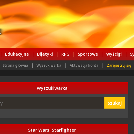
|
Edukacyjne
|
Bijatyki
|
RPG
|
Sportowe
|
Wyścigi
|
S
|
|
|
Strona główna
Wyszukiwarka
Aktywacja konta
Zarejestruj się
Wyszukiwarka
Szukaj
Star Wars: Starfighter