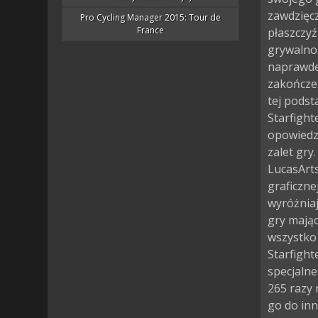
zawdzięcz
Pro Cycling Manager 2015: Tour de
France
płaszczyź
grywalnoś
naprawdę 
zakończen
tej podst
Starfight
opowiedzi
zalet gry
LucasArts
graficzne
wyróżniaj
gry mają
wszystko 
Starfight
specjalne
265 razy
go do inn