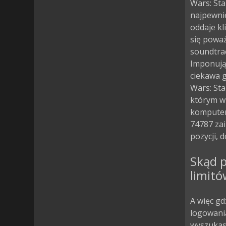
Wars: Sta
najpewni
oddaje kli
się poważ
soundtrac
Imponują
ciekawa g
Wars: Sta
którym w
komputero
74787 za
pozycji, d
Skąd p
limitó
A więc gd
logowania
wyszukasz