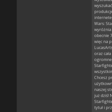
wyszukać 
produkcje
internete
Wars: Sta
wyróżnia 
obecnie 7
więc na 
LucasArts
oraz cała
ogromne z
Starfight
wszystkim
Chcesz pr
użytkown
naszej st
już dziś!
Starfight
tytuł i p