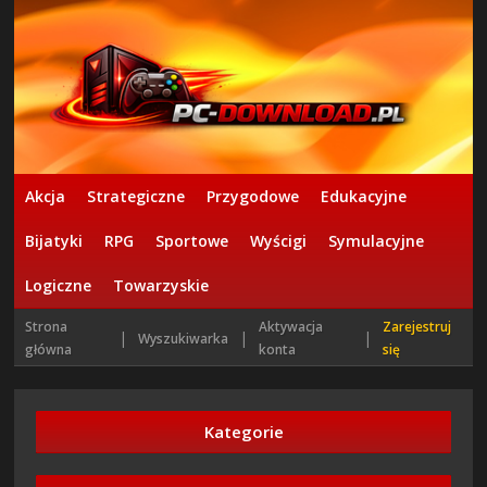
Akcja
Strategiczne
Przygodowe
Edukacyjne
Bijatyki
RPG
Sportowe
Wyścigi
Symulacyjne
Logiczne
Towarzyskie
Strona
Aktywacja
Zarejestruj
|
|
|
Wyszukiwarka
główna
konta
się
Kategorie