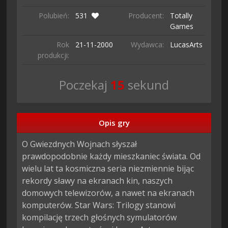
Polubień:
531
Producent:
Totally
Games
Rok
21-11-
2000
Wydawca:
LucasArts
produkcji:
Poczekaj
14
sekund
Opis gry
O Gwiezdnych Wojnach słyszał 
prawdopodobnie każdy mieszkaniec świata. Od 
wielu lat ta kosmiczna seria niezmiennie bijąc 
rekordy sławy na ekranach kin, naszych 
domowych telewizorów, a nawet na ekranach 
komputerów. Star Wars: Trilogy stanowi 
kompilację trzech głośnych symulatorów 