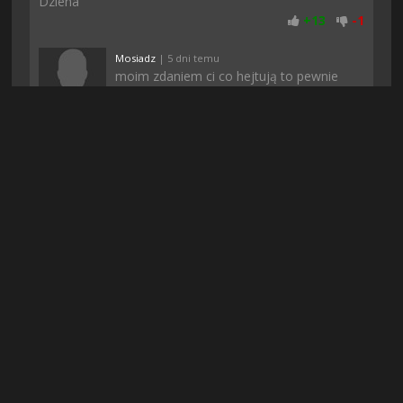
Dziena
+
13
-
1
Mosiadz
| 5 dni temu
moim zdaniem ci co hejtują to pewnie
konkurencja, bo póki co wszystko śmiga
jak należy, przynajmniej u mnie :)
+
12
-
2
Jorklee77
| 6 godzin temu
O dzięki :)) Balem sie ze nie pobiore bo w
dzisiejszych czasach to wszedzie jakieś
fejki albo niedzialajace pliki. Pozdro
+
13
-
1
Magdziarz
| 7 dni temu
Właśnie zaczalem grac i jest całkiem ok, a
ta stronka jest chyba aktualnie najlepszym
serwisem z grami i filmami :) Powiem
wam że warto zapłacić bo płacisz raz i masz dostęp na
zawsze
+
12
-
1