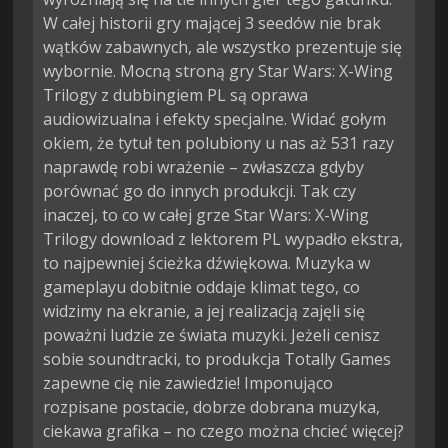
W całej historii gry mającej 3 seedów nie brak
wątków zabawnych, ale wszystko prezentuje się
wybornie. Mocną stroną gry Star Wars: X-Wing
Trilogy z dubbingiem PL są oprawa
audiowizualna i efekty specjalne. Widać gołym
okiem, że tytuł ten polubiony u nas aż 531 razy
naprawdę robi wrażenie – zwłaszcza gdyby
porównać go do innych produkcji. Tak czy
inaczej, to co w całej grze Star Wars: X-Wing
Trilogy download z lektorem PL wypadło ekstra,
to najpewniej ścieżka dźwiękowa. Muzyka w
gameplayu dobitnie oddaje klimat tego, co
widzimy na ekranie, a jej realizacją zajęli się
poważni ludzie ze świata muzyki. Jeżeli cenisz
sobie soundtracki, to produkcja Totally Games
zapewne cię nie zawiedzie! Imponująco
rozpisane postacie, dobrze dobrana muzyka,
ciekawa grafika – no czego można chcieć więcej?