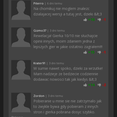
Piterro
| 6 dni temu
Na chomikuj nie moglem znalezc
dzialajacej wersji a tutaj jest, dzieki &lt;3
+
16
-
1
Gizmo37
| 3 dni temu
Rewelacja! Gierka 10/10 nie słuchajcie
opinii innych, moim zdaniem jedna z
lepszych gier w jakie ostatnio zagrałem!!!
+
15
-
1
Krater91
| 3 dni temu
W sumie nawet spoko, dzieki za wrzutke!
Mam nadzieje ze bedziecie codziennie
dodawac nowosci tak jak kiedys &lt;3
+
14
-
2
Zordon
| 3 dni temu
Pobieranie u mnie sie nie zatrzymalo jak
to zwykle bywa gdy pobieram z innych
stron i gierka pobrana dosyc szybko.