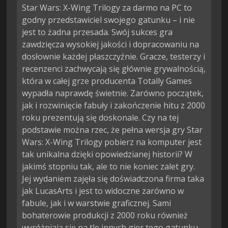
Star Wars: X-Wing Trilogy za darmo na PC to
godny przedstawiciel swojego gatunku – i nie
jest to żadna przesada. Swój sukces gra
zawdzięcza wysokiej jakości i dopracowaniu na
dosłownie każdej płaszczyźnie. Gracze, testerzy i
recenzenci zachwycają się głównie grywalnością,
która w całej grze producenta Totally Games
wypadła naprawdę świetnie. Zarówno początek,
jak i rozwinięcie fabuły i zakończenie hitu z 2000
roku prezentują się doskonale. Czy na tej
podstawie można rzec, że pełna wersja gry Star
Wars: X-Wing Trilogy pobierz na komputer jest
tak unikalna dzięki opowiedzianej historii? W
jakimś stopniu tak, ale to nie koniec zalet gry.
Jej wydaniem zajęła się doświadczona firma taka
jak LucasArts i jest to widoczne zarówno w
fabule, jak i w warstwie graficznej. Sami
bohaterowie produkcji z 2000 roku również
wyróżniają się na tle innych gier tego gatunku.