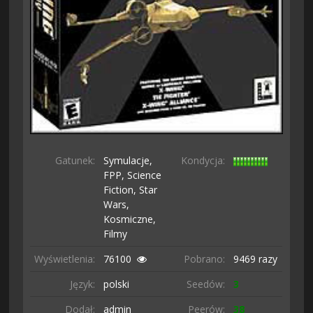
Gatunek:
Symulacje,
Kondycja:
FPP,
Science
Fiction,
Star
Wars,
Kosmiczne,
Filmy
Wyświetlenia:
76100
Pobrano:
9469 razy
Język:
polski
Seedów:
3
Dodał:
admin
Peerów:
38