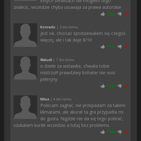
innych serwisach nie moglem tego
znalezc, wszedzie chyba usuwaja za prawa autorskie
+
22
-
1
Konrado
| 3 dni temu
jest ok, chociaż spodziewałem się czegoś
więcej, ale i tak daje 8/10
+
21
-
1
Walus0
| 7 dni temu
o dzieki za wstawke, chwała tobie
mistrzu!!! prawdziwy bohater nie nosi
peleryny
+
18
-
2
Milus
| 4 dni temu
Polecam zagrać, nie przepadam za takimi
klimatami, ale akurat ta gra przypadła mi
do gustu. Nigdzie nie da się tego pobrać,
szukałam kurde wszedzie a tutaj bez problemu
+
18
-
1