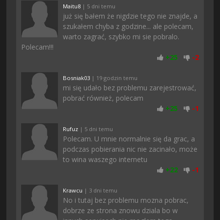
Maitu8
| 5 dni temu
już się bałem że nigdzie tego nie znajde, a
szukałem chyba z godzine... ale polecam,
warto zagrać, szybko mi sie pobralo.
Polecam!!!
+
25
-
2
Bosniak03
| 19 godzin temu
mi się udało bez problemu zarejestrować,
pobrać również, polecam
+
25
-
1
Rufuz
| 5 dni temu
Polecam. U mnie normalnie się da grac, a
podczas pobierania nic nie zacinało, może
to wina waszego internetu
+
22
-
1
Krawcu
| 3 dni temu
No i tutaj bez problemu mozna pobrac,
dobrze ze strona znowu dziala bo w