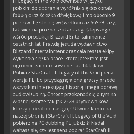
II: Legacy of the Void download w języku
polskim do pobrania wyróżnia się doskonałą
fabułą oraz ścieżką dźwiękową i ma obecnie 9
peerów. Tę stronę wyświetlono aż 56939 razy,
tak więc na próżno szukać czegoś lepszego
wśród produkcji Blizzard Entertainment z
ostatnich lat. Prawdą jest, że wydawnictwo
Blizzard Entertainment oraz cała reszta ekipy
wykonała ciężką pracę, której efektem jest
ogromne zainteresowanie i aż 14 lajków.
Pobierz StarCraft II: Legacy of the Void pełna
wersja PL, bo przyciągnęła ona graczy przede
wszystkim interesującą historią i mega oprawą
audiowizualną. Chcesz przekonać się o tym na
własnej skórze tak jak 2328 użytkowników,
którzy pobrali od nas grę? Utwórz konto na
naszej stronie i StarCraft II: Legacy of the Void
pobierz na PC dubbing PL już dziś! Nadal
wahasz się, czy jest sens pobrać StarCraft II: