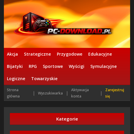
Akcja
Strategiczne
Przygodowe
Edukacyjne
Bijatyki
RPG
Sportowe
Wyścigi
Symulacyjne
Logiczne
Towarzyskie
Strona
Aktywacja
Zarejestruj
|
|
|
Wyszukiwarka
główna
konta
się
Kategorie