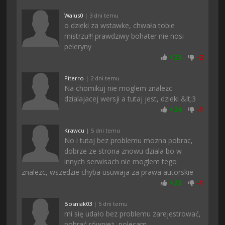
Walus0
| 3 dni temu
o dzieki za wstawke, chwała tobie
mistrzu!!! prawdziwy bohater nie nosi
peleryny
+
23
-
2
Piterro
| 2 dni temu
Na chomikuj nie moglem znalezc
dzialajacej wersji a tutaj jest, dzieki &lt;3
+
24
-
1
Krawcu
| 5 dni temu
No i tutaj bez problemu mozna pobrac,
dobrze ze strona znowu dziala bo w
innych serwisach nie moglem tego
znalezc, wszedzie chyba usuwaja za prawa autorskie
+
23
-
1
Bosniak03
| 5 dni temu
mi się udało bez problemu zarejestrować,
pobrać również, polecam