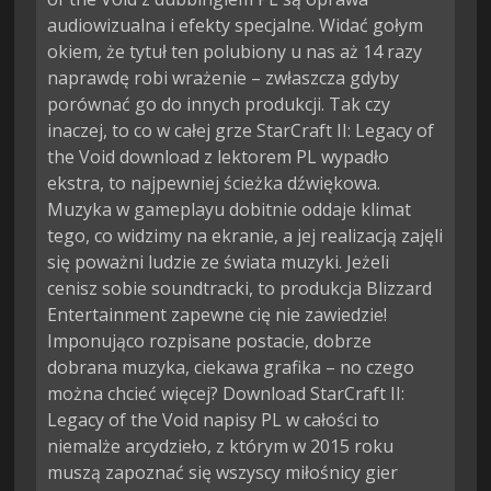
audiowizualna i efekty specjalne. Widać gołym
okiem, że tytuł ten polubiony u nas aż 14 razy
naprawdę robi wrażenie – zwłaszcza gdyby
porównać go do innych produkcji. Tak czy
inaczej, to co w całej grze StarCraft II: Legacy of
the Void download z lektorem PL wypadło
ekstra, to najpewniej ścieżka dźwiękowa.
Muzyka w gameplayu dobitnie oddaje klimat
tego, co widzimy na ekranie, a jej realizacją zajęli
się poważni ludzie ze świata muzyki. Jeżeli
cenisz sobie soundtracki, to produkcja Blizzard
Entertainment zapewne cię nie zawiedzie!
Imponująco rozpisane postacie, dobrze
dobrana muzyka, ciekawa grafika – no czego
można chcieć więcej? Download StarCraft II:
Legacy of the Void napisy PL w całości to
niemalże arcydzieło, z którym w 2015 roku
muszą zapoznać się wszyscy miłośnicy gier