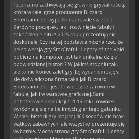
recenzenci zachwycają się głównie grywalnością,
która w całej grze producenta Blizzard
Entertainment wypadła naprawdę świetnie.
Zarówno początek, jak i rozwinięcie fabuły i
zakończenie hitu z 2015 roku prezentują się
doskonale. Czy na tej podstawie można rzec, że
pełna wersja gry StarCraft II: Legacy of the Void
pobierz na komputer jest tak unikalna dzięki
opowiedzianej historii? W jakimś stopniu tak,
ale to nie koniec zalet gry. Jej wydaniem zajęła
się doświadczona firma taka jak Blizzard
Entertainment i jest to widoczne zarówno w
fabule, jak i w warstwie graficznej. Sami
bohaterowie produkcji z 2015 roku również
wyróżniają się na tle innych gier tego gatunku.
W całej historii gry mającej 466 seedów nie brak
wątków zabawnych, ale wszystko prezentuje się
wybornie. Mocną stroną gry StarCraft II: Legacy
of the Void z dubbingiem PL są oprawa