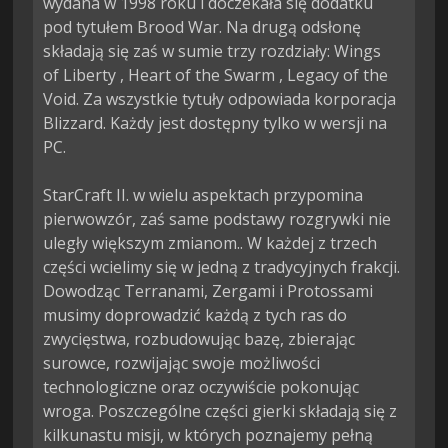
wydana w 1998 roku i doczekała się dodatku 
pod tytułem Brood War. Na drugą odsłonę 
składają się zaś w sumie trzy rozdziały: Wings 
of Liberty , Heart of the Swarm , Legacy of the 
Void. Za wszystkie tytuły odpowiada korporacja 
Blizzard. Każdy jest dostępny tylko w wersji na 
PC.

StarCraft II. w wielu aspektach przypomina 
pierwowzór, zaś same podstawy rozgrywki nie 
uległy większym zmianom.. W każdej z trzech 
części wcielimy się w jedną z tradycyjnych frakcji. 
Dowodząc Terranami, Zergami i Protossami 
musimy doprowadzić każdą z tych ras do 
zwycięstwa, rozbudowując bazę, zbierając 
surowce, rozwijając swoje możliwości 
technologiczne oraz oczywiście pokonując 
wroga. Poszczególne części gierki składają się z 
kilkunastu misji, w których poznajemy pełną 