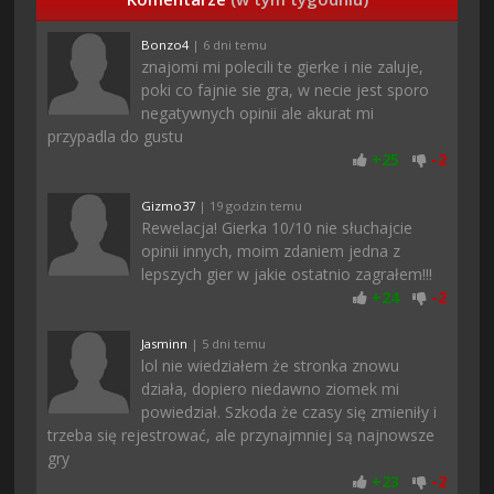
Bonzo4
| 6 dni temu
znajomi mi polecili te gierke i nie zaluje,
poki co fajnie sie gra, w necie jest sporo
negatywnych opinii ale akurat mi
przypadla do gustu
+
25
-
2
Gizmo37
| 19 godzin temu
Rewelacja! Gierka 10/10 nie słuchajcie
opinii innych, moim zdaniem jedna z
lepszych gier w jakie ostatnio zagrałem!!!
+
24
-
2
Jasminn
| 5 dni temu
lol nie wiedziałem że stronka znowu
działa, dopiero niedawno ziomek mi
powiedział. Szkoda że czasy się zmieniły i
trzeba się rejestrować, ale przynajmniej są najnowsze
gry
+
23
-
2