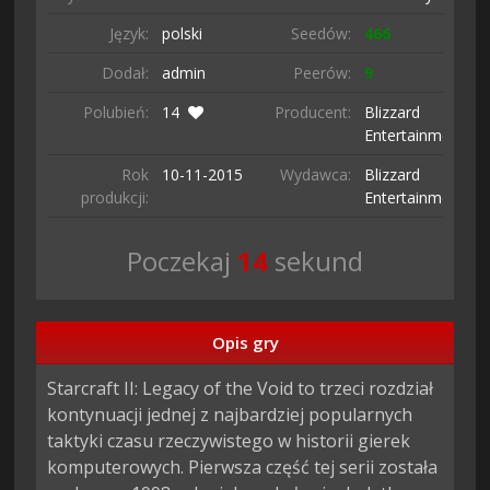
Język:
polski
Seedów:
466
Dodał:
admin
Peerów:
9
Polubień:
14
Producent:
Blizzard
Entertainment
Rok
10-11-
2015
Wydawca:
Blizzard
produkcji:
Entertainment
Poczekaj
13
sekund
Opis gry
Starcraft II: Legacy of the Void to trzeci rozdział 
kontynuacji jednej z najbardziej popularnych 
taktyki czasu rzeczywistego w historii gierek 
komputerowych. Pierwsza część tej serii została 