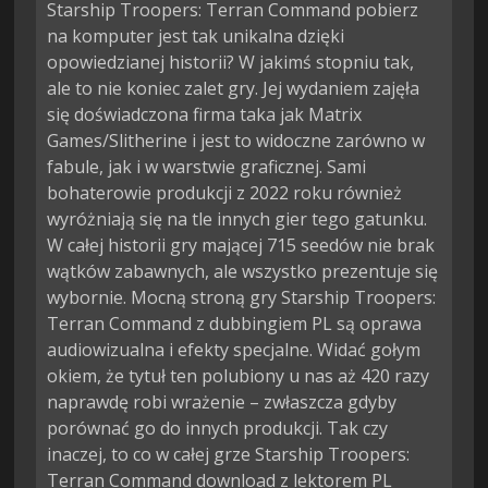
Starship Troopers: Terran Command pobierz
na komputer jest tak unikalna dzięki
opowiedzianej historii? W jakimś stopniu tak,
ale to nie koniec zalet gry. Jej wydaniem zajęła
się doświadczona firma taka jak Matrix
Games/Slitherine i jest to widoczne zarówno w
fabule, jak i w warstwie graficznej. Sami
bohaterowie produkcji z 2022 roku również
wyróżniają się na tle innych gier tego gatunku.
W całej historii gry mającej 715 seedów nie brak
wątków zabawnych, ale wszystko prezentuje się
wybornie. Mocną stroną gry Starship Troopers:
Terran Command z dubbingiem PL są oprawa
audiowizualna i efekty specjalne. Widać gołym
okiem, że tytuł ten polubiony u nas aż 420 razy
naprawdę robi wrażenie – zwłaszcza gdyby
porównać go do innych produkcji. Tak czy
inaczej, to co w całej grze Starship Troopers:
Terran Command download z lektorem PL