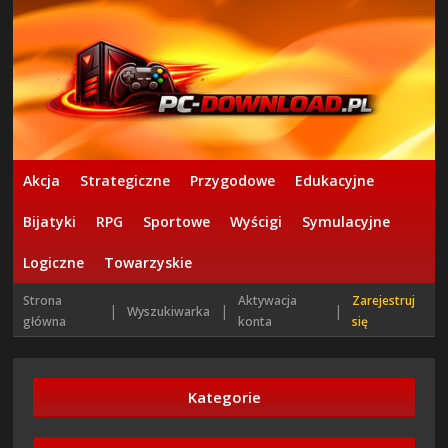
Akcja
Strategiczne
Przygodowe
Edukacyjne
Bijatyki
RPG
Sportowe
Wyścigi
Symulacyjne
Logiczne
Towarzyskie
Strona
Aktywacja
Zarejestruj
|
|
|
Wyszukiwarka
główna
konta
się
Kategorie