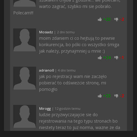
warto zagrać, szybko mi sie pobralo.
Polecam!!!
+
23
-
2
Mosiadz
| 2 dni temu
moim zdaniem ci co hejtują to pewnie
konkurencja, bo póki co wszystko śmiga
jak należy, przynajmniej u mnie :)
+
24
-
1
adriano0
| 4 dni temu
jak po rejestracji wam nie zaczęło
pobierać to odświeżcie stronę, mi
pomogło
+
23
-
2
Mirogg
| 12 godzin temu
ludzie przyzwyczajajcie sie do
rejestrowania na tego typu stronach bo
niestety teraz to juz norma, wazne ze da
sie tu pobrac dzialajace gry. najgorzej ze niektore