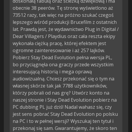
doskonałą fabułą oraz ścieżką dźwiękową i ma
obecnie 38 peerów. Tę stronę wyświetlono aż
73512 razy, tak więc na próżno szukać czegoś
lepszego wśród produkcji Brucefilm z ostatnich
lat. Prawdą jest, że wydawnictwo Plug in Digital /
Dear Villagers / Playdius oraz cała reszta ekipy
wykonała ciężką pracę, której efektem jest
ogromne zainteresowanie i aż 257 lajków.
Pobierz Stay Dead Evolution pełna wersja PL,
bo przyciągnęła ona graczy przede wszystkim
interesującą historią i mega oprawą
audiowizualną. Chcesz przekonać się o tym na
własnej skórze tak jak 7788 użytkowników,
którzy pobrali od nas grę? Utwórz konto na
naszej stronie i Stay Dead Evolution pobierz na
PC dubbing PL już dziś! Nadal wahasz się, czy
jest sens pobrać Stay Dead Evolution po polsku
na PC i to w pełnej wersji? Wyszukaj ten tytuł i
przekonaj się sam. Gwarantujemy, że skoro ten