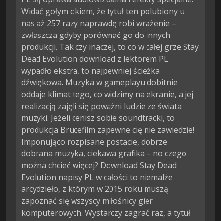
Widać gołym okiem, że tytuł ten polubiony u
nas aż 257 razy naprawdę robi wrażenie –
zwłaszcza gdyby porównać go do innych
produkcji. Tak czy inaczej, to co w całej grze Stay
Dead Evolution download z lektorem PL
wypadło ekstra, to najpewniej ścieżka
dźwiękowa. Muzyka w gameplayu dobitnie
oddaje klimat tego, co widzimy na ekranie, a jej
realizacją zajęli się poważni ludzie ze świata
muzyki. Jeżeli cenisz sobie soundtracki, to
produkcja Brucefilm zapewne cię nie zawiedzie!
Imponująco rozpisane postacie, dobrze
dobrana muzyka, ciekawa grafika – no czego
można chcieć więcej? Download Stay Dead
Evolution napisy PL w całości to niemalże
arcydzieło, z którym w 2015 roku muszą
zapoznać się wszyscy miłośnicy gier
komputerowych. Wystarczy zagrać raz, a tytuł