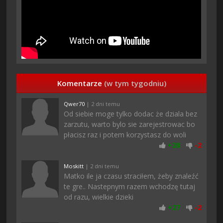
Komentarze
(w tym tygodniu)
Qwer70
| 2 dni temu
Od siebie moge tylko dodac że dziala bez
zarzutu, warto bylo sie zarejestrowac bo
płacisz raz i potem korzystasz do woli
+
28
-
2
Moskitt
| 2 dni temu
Matko ile ja czasu straciłem, żeby znaleźć
te gre.. Nastepnym razem wchodzę tutaj
od razu, wielkie dzieki
+
27
-
2