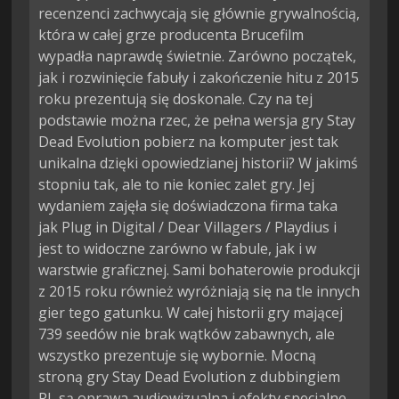
recenzenci zachwycają się głównie grywalnością,
która w całej grze producenta Brucefilm
wypadła naprawdę świetnie. Zarówno początek,
jak i rozwinięcie fabuły i zakończenie hitu z 2015
roku prezentują się doskonale. Czy na tej
podstawie można rzec, że pełna wersja gry Stay
Dead Evolution pobierz na komputer jest tak
unikalna dzięki opowiedzianej historii? W jakimś
stopniu tak, ale to nie koniec zalet gry. Jej
wydaniem zajęła się doświadczona firma taka
jak Plug in Digital / Dear Villagers / Playdius i
jest to widoczne zarówno w fabule, jak i w
warstwie graficznej. Sami bohaterowie produkcji
z 2015 roku również wyróżniają się na tle innych
gier tego gatunku. W całej historii gry mającej
739 seedów nie brak wątków zabawnych, ale
wszystko prezentuje się wybornie. Mocną
stroną gry Stay Dead Evolution z dubbingiem
PL są oprawa audiowizualna i efekty specjalne.