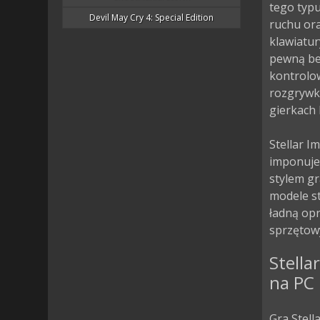
tego typ
Devil May Cry 4: Special Edition
ruchu or
klawiatur
pewną bez
kontrolow
rozgrywka
gierkach
Stellar I
imponuje
stylem gr
modele st
ładną op
sprzętow
Stella
na PC
Gra Stell