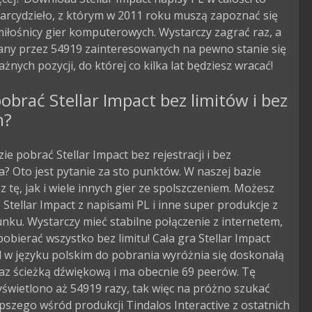
arcydzieło, z którym w 2011 roku muszą zapoznać się
iłośnicy gier komputerowych. Wystarczy zagrać raz, a
zany przez 54919 zainteresowanych na pewno stanie się
ażnych pozycji, do której co kilka lat będziesz wracać!
obrać Stellar Impact bez limitów i bez
m?
zie pobrać Stellar Impact bez rejestracji i bez
? Oto jest pytanie za sto punktów. W naszej bazie
 tę, jak i wiele innych gier ze spolszczeniem. Możesz
Stellar Impact z napisami PL i inne super produkcje z
nku. Wystarczy mieć stabilne połączenie z internetem,
obierać wszystko bez limitu! Cała gra Stellar Impact
 w języku polskim do pobrania wyróżnia się doskonałą
az ścieżką dźwiękową i ma obecnie 69 peerów. Tę
świetlono aż 54919 razy, tak więc na próżno szukać
pszego wśród produkcji Tindalos Interactive z ostatnich