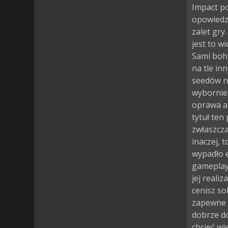
Impact po
opowiedzi
zalet gry
jest to w
Sami boha
na tle in
seedów n
wybornie.
oprawa au
tytuł ten
zwłaszcza
inaczej, 
wypadło 
gameplayu
jej realiz
cenisz so
zapewne c
dobrze d
chcieć wi