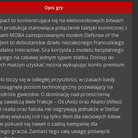
Opis gry
mpact to koncentrująca się na wieloosobowych bitwach 
h produkcja stanowiąca połączenie taktyki kosmicznej z 
ami MOBA zainspirowanymi modem Defense of the 
 Jest to debiutanckie dzieło niezależnego francuskiego 
ndalos Interactive. Gra korzysta z modelu bezpłatnego 
ącego na zabawę jednym typem statku. Dostęp do 
ych maszyn uzyskać można wykupując konto premium.

rki toczy się w odległej przyszłości, w czasach kiedy 
 osiągnęła poziom technologiczny pozwalający na 
odróże gwiezdne. O dominację nad przestrzenią 
zawalczą dwie frakcje – Oś (Axis) oraz Alianci (Allies). 
i realia oraz fabuła nie odgrywają jednakże w Stellar 
dnej większej roli i są tylko tłem dla sieciowych bitew. 
e pokusili się nawet o żadną kampanię dla 
ego gracza. Zamiast tego całą uwagę poświęcili 