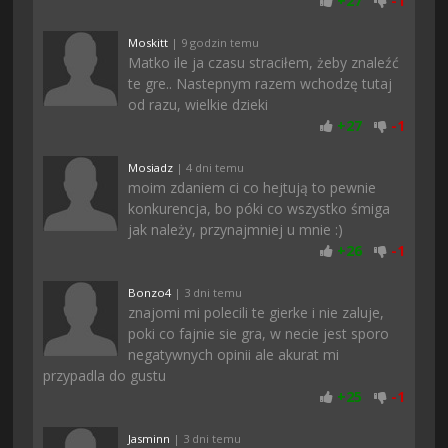
+
27
-
1
Moskitt
| 9 godzin temu
Matko ile ja czasu straciłem, żeby znaleźć
te gre.. Nastepnym razem wchodzę tutaj
od razu, wielkie dzieki
+
27
-
1
Mosiadz
| 4 dni temu
moim zdaniem ci co hejtują to pewnie
konkurencja, bo póki co wszystko śmiga
jak należy, przynajmniej u mnie :)
+
26
-
1
Bonzo4
| 3 dni temu
znajomi mi polecili te gierke i nie zaluje,
poki co fajnie sie gra, w necie jest sporo
negatywnych opinii ale akurat mi
przypadla do gustu
+
25
-
1
Jasminn
| 3 dni temu