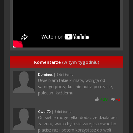
Komentarze
(w tym tygodniu)
Dominus
| 5 dni temu
Uwielbiam takie klimaty, wciąga od
samego początku i nie nudzi po czasie,
polecam każdemu
+
28
-
2
Qwer70
| 5 dni temu
Od siebie moge tylko dodac że dziala bez
zarzutu, warto bylo sie zarejestrowac bo
płacisz raz i potem korzystasz do woli