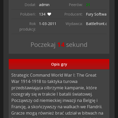
Dodał:
admin
Peerów:
21
Polubień:
134
Producent:
Fury Software
Rok
1-03-
2011
Wydawca:
Battlefront.com
produkcji:
Poczekaj
13
sekund
Opis gry
Strategic Command World War I: The Great 
War 1914-1918 to taktyka turowa 
przedstawiająca olbrzymie kampanie, które 
rozegrały się w trakcie I batalii światowej. 
Począwszy od niemieckiej inwazji na Belgię i 
Francję, a skończywszy na walkach we Flandrii. 
Gracze mogą również brać udział w bitwach na 