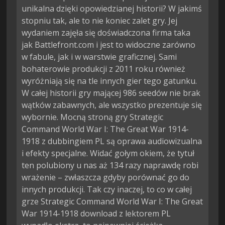
unikalna dzięki opowiedzianej historii? W jakimś
stopniu tak, ale to nie koniec zalet gry. Jej
wydaniem zajęła się doświadczona firma taka
jak Battlefront.com i jest to widoczne zarówno
w fabule, jak i w warstwie graficznej. Sami
bohaterowie produkcji z 2011 roku również
wyróżniają się na tle innych gier tego gatunku.
W całej historii gry mającej 986 seedów nie brak
wątków zabawnych, ale wszystko prezentuje się
wybornie. Mocną stroną gry Strategic
Command World War I: The Great War 1914-
1918 z dubbingiem PL są oprawa audiowizualna
i efekty specjalne. Widać gołym okiem, że tytuł
ten polubiony u nas aż 134 razy naprawdę robi
wrażenie – zwłaszcza gdyby porównać go do
innych produkcji. Tak czy inaczej, to co w całej
grze Strategic Command World War I: The Great
War 1914-1918 download z lektorem PL