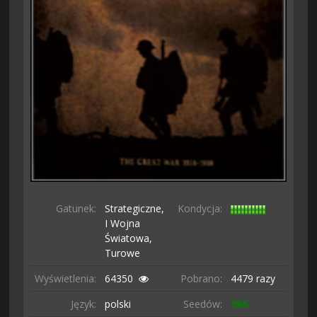
Gatunek:
Strategiczne,
Kondycja:
I Wojna
Światowa,
Turowe
Wyświetlenia:
64350
Pobrano:
4479 razy
Język:
polski
Seedów:
986