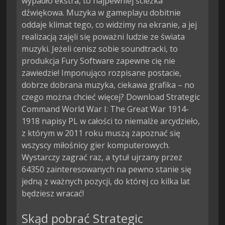
wypadło ekstra, to najpewniej ścieżka
dźwiękowa. Muzyka w gameplayu dobitnie
oddaje klimat tego, co widzimy na ekranie, a jej
realizacją zajęli się poważni ludzie ze świata
muzyki. Jeżeli cenisz sobie soundtracki, to
produkcja Fury Software zapewne cię nie
zawiedzie! Imponująco rozpisane postacie,
dobrze dobrana muzyka, ciekawa grafika – no
czego można chcieć więcej? Download Strategic
Command World War I: The Great War 1914-
1918 napisy PL w całości to niemalże arcydzieło,
z którym w 2011 roku muszą zapoznać się
wszyscy miłośnicy gier komputerowych.
Wystarczy zagrać raz, a tytuł ujrzany przez
64350 zainteresowanych na pewno stanie się
jedną z ważnych pozycji, do której co kilka lat
będziesz wracać!
Skąd pobrać Strategic