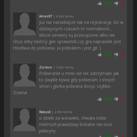
+
27
-
2
Ames97
| 4 dni temu
Już nie narzekajcie tak na rejestracje, bo w
dzisiejszych czasach to normalność...
Może serwery są przeciążone albo nie
chca zeby twórcy gier sprawdzili czy gra naprawde jest
mozliwa do pobrania. Ja pobralem i jest git :)
+
27
-
2
Zordon
| 3 dni temu
Pobieranie u mnie sie nie zatrzymalo jak
to zwykle bywa gdy pobieram z innych
stron i gierka pobrana dosyc szybko.
Dziena
+
27
-
1
Walus0
| 2 dni temu
o dzieki za wstawke, chwała tobie
mistrzu!!! prawdziwy bohater nie nosi
peleryny