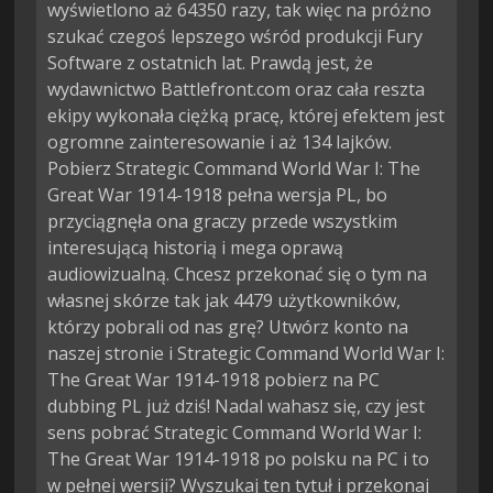
wyświetlono aż 64350 razy, tak więc na próżno
szukać czegoś lepszego wśród produkcji Fury
Software z ostatnich lat. Prawdą jest, że
wydawnictwo Battlefront.com oraz cała reszta
ekipy wykonała ciężką pracę, której efektem jest
ogromne zainteresowanie i aż 134 lajków.
Pobierz Strategic Command World War I: The
Great War 1914-1918 pełna wersja PL, bo
przyciągnęła ona graczy przede wszystkim
interesującą historią i mega oprawą
audiowizualną. Chcesz przekonać się o tym na
własnej skórze tak jak 4479 użytkowników,
którzy pobrali od nas grę? Utwórz konto na
naszej stronie i Strategic Command World War I:
The Great War 1914-1918 pobierz na PC
dubbing PL już dziś! Nadal wahasz się, czy jest
sens pobrać Strategic Command World War I:
The Great War 1914-1918 po polsku na PC i to
w pełnej wersji? Wyszukaj ten tytuł i przekonaj