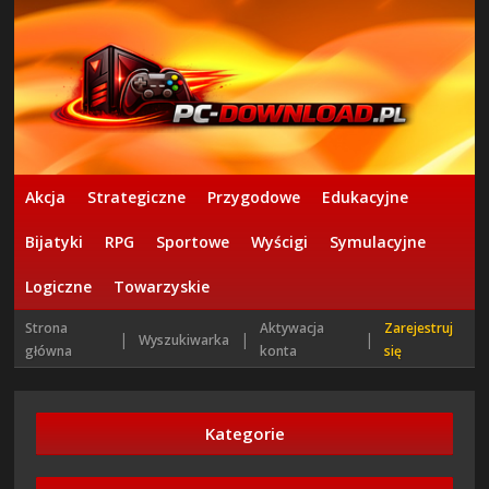
Akcja
Strategiczne
Przygodowe
Edukacyjne
Bijatyki
RPG
Sportowe
Wyścigi
Symulacyjne
Logiczne
Towarzyskie
Strona
Aktywacja
Zarejestruj
|
|
|
Wyszukiwarka
główna
konta
się
Kategorie