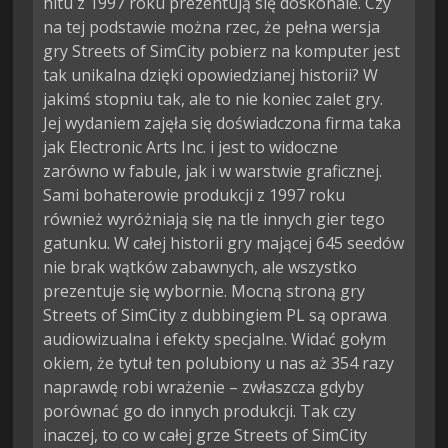
hitu z 1997 roku prezentują się doskonale. Czy
na tej podstawie można rzec, że pełna wersja
gry Streets of SimCity pobierz na komputer jest
tak unikalna dzięki opowiedzianej historii? W
jakimś stopniu tak, ale to nie koniec zalet gry.
Jej wydaniem zajęła się doświadczona firma taka
jak Electronic Arts Inc. i jest to widoczne
zarówno w fabule, jak i w warstwie graficznej.
Sami bohaterowie produkcji z 1997 roku
również wyróżniają się na tle innych gier tego
gatunku. W całej historii gry mającej 645 seedów
nie brak wątków zabawnych, ale wszystko
prezentuje się wybornie. Mocną stroną gry
Streets of SimCity z dubbingiem PL są oprawa
audiowizualna i efekty specjalne. Widać gołym
okiem, że tytuł ten polubiony u nas aż 354 razy
naprawdę robi wrażenie – zwłaszcza gdyby
porównać go do innych produkcji. Tak czy
inaczej, to co w całej grze Streets of SimCity