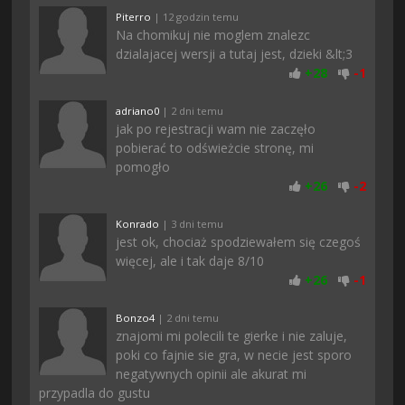
Piterro
| 12 godzin temu
Na chomikuj nie moglem znalezc
dzialajacej wersji a tutaj jest, dzieki &lt;3
+
28
-
1
adriano0
| 2 dni temu
jak po rejestracji wam nie zaczęło
pobierać to odświeżcie stronę, mi
pomogło
+
26
-
2
Konrado
| 3 dni temu
jest ok, chociaż spodziewałem się czegoś
więcej, ale i tak daje 8/10
+
26
-
1
Bonzo4
| 2 dni temu
znajomi mi polecili te gierke i nie zaluje,
poki co fajnie sie gra, w necie jest sporo
negatywnych opinii ale akurat mi
przypadla do gustu