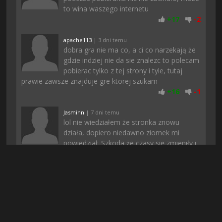
to wina waszego internetu
+
17
-
2
apache113
| 3 dni temu
dobra gra nie ma co, a ci co narzekają że
gdzie indziej nie da sie znalezc to polecam
pobierac tylko z tej strony i tyle, tutaj
prawie zawsze znajduje gre ktorej szukam
+
16
-
1
Jasminn
| 7 dni temu
lol nie wiedziałem że stronka znowu
działa, dopiero niedawno ziomek mi
powiedział. Szkoda że czasy się zmieniły i
trzeba się rejestrować, ale przynajmniej są najnowsze
gry
+
15
-
1
Mosiadz
| 6 dni temu
moim zdaniem ci co hejtują to pewnie
konkurencja, bo póki co wszystko śmiga