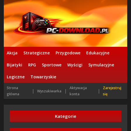
Akcja
Strategiczne
Przygodowe
Edukacyjne
Bijatyki
RPG
Sportowe
Wyścigi
Symulacyjne
Logiczne
Towarzyskie
Strona
Aktywacja
Zarejestruj
|
|
|
Wyszukiwarka
główna
konta
się
Kategorie