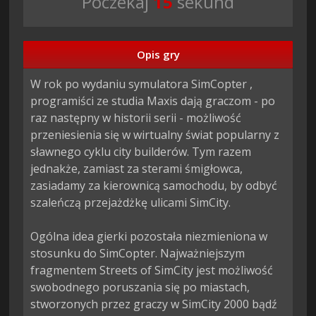
Poczekaj
13
sekund
Opis gry
W rok po wydaniu symulatora SimCopter , 
programiści ze studia Maxis dają graczom - po 
raz następny w historii serii - możliwość 
przeniesienia się w wirtualny świat popularny z 
sławnego cyklu city builderów. Tym razem 
jednakże, zamiast za sterami śmigłowca, 
zasiadamy za kierownicą samochodu, by odbyć 
szaleńczą przejażdżkę ulicami SimCity.

Ogólna idea gierki pozostała niezmieniona w 
stosunku do SimCopter. Najważniejszym 
fragmentem Streets of SimCity jest możliwość 
swobodnego poruszania się po miastach, 
stworzonych przez graczy w SimCity 2000 bądź 