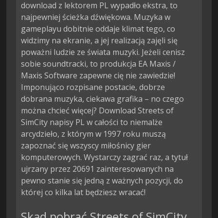
download z lektorem PL wypadło ekstra, to
najpewniej ścieżka dźwiękowa. Muzyka w
gameplayu dobitnie oddaje klimat tego, co
widzimy na ekranie, a jej realizacją zajęli się
poważni ludzie ze świata muzyki. Jeżeli cenisz
sobie soundtracki, to produkcja EA Maxis /
Maxis Software zapewne cię nie zawiedzie!
Imponująco rozpisane postacie, dobrze
dobrana muzyka, ciekawa grafika – no czego
można chcieć więcej? Download Streets of
SimCity napisy PL w całości to niemalże
arcydzieło, z którym w 1997 roku muszą
zapoznać się wszyscy miłośnicy gier
komputerowych. Wystarczy zagrać raz, a tytuł
ujrzany przez 20691 zainteresowanych na
pewno stanie się jedną z ważnych pozycji, do
której co kilka lat będziesz wracać!
Skąd pobrać Streets of SimCity