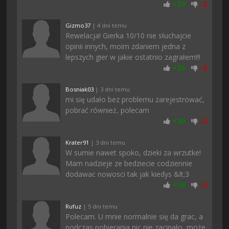
+
24
-
2
Gizmo37
| 4 dni temu
Rewelacja! Gierka 10/10 nie słuchajcie
opinii innych, moim zdaniem jedna z
lepszych gier w jakie ostatnio zagrałem!!!
+
23
-
2
Bosniak03
| 3 dni temu
mi się udało bez problemu zarejestrować,
pobrać również, polecam
+
20
-
2
Krater91
| 3 dni temu
W sumie nawet spoko, dzieki za wrzutke!
Mam nadzieje ze bedziecie codziennie
dodawac nowosci tak jak kiedys &lt;3
+
18
-
2
Rufuz
| 5 dni temu
Polecam. U mnie normalnie się da grac, a
podczas pobierania nic nie zacinało, może