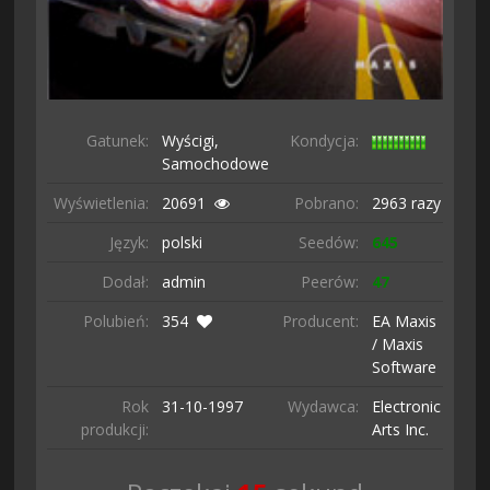
Gatunek:
Wyścigi,
Kondycja:
Samochodowe
Wyświetlenia:
20691
Pobrano:
2963 razy
Język:
polski
Seedów:
645
Dodał:
admin
Peerów:
47
Polubień:
354
Producent:
EA Maxis
/ Maxis
Software
Rok
31-10-
1997
Wydawca:
Electronic
produkcji:
Arts Inc.