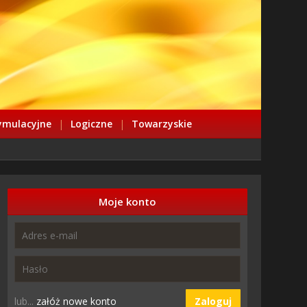
ymulacyjne
|
Logiczne
|
Towarzyskie
Moje konto
lub...
załóż nowe konto
Zaloguj