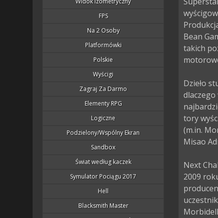
Superstar
Widok Izometryczny
wyścigowe
FPS
Produkcj
Na 2 Osoby
Bean Game
Platformówki
takich po
motorowe
Polskie
Wyścigi
Dzieło st
Zagraj Za Darmo
dlaczego
Elementy RPG
najbardzi
tory wyś
Logiczne
(m.in. Mo
Podzielony/wspólny Ekran
Misao Adr
Sandbox
Świat według kaczek
Next Cha
2009 rok
Symulator Pociągu 2017
producenc
Hell
uczestnik
Blacksmith Master
Morbidell