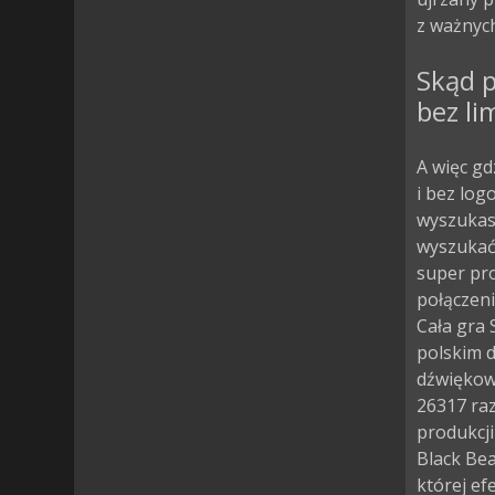
z ważnych
Skąd p
bez li
A więc gd
i bez log
wyszukasz
wyszukać 
super pro
połączeni
Cała gra
polskim d
dźwiękow
26317 ra
produkcji
Black Bea
której ef