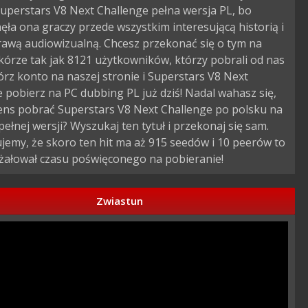
uperstars V8 Next Challenge pełna wersja PL, bo
ęła ona graczy przede wszystkim interesującą historią i
awą audiowizualną. Chcesz przekonać się o tym na
kórze tak jak 8121 użytkowników, którzy pobrali od nas
rz konto na naszej stronie i Superstars V8 Next
 pobierz na PC dubbing PL już dziś! Nadal wahasz się,
sens pobrać Superstars V8 Next Challenge po polsku na
 pełnej wersji? Wyszukaj ten tytuł i przekonaj się sam.
emy, że skoro ten hit ma aż 915 seedów i 10 peerów to
 żałował czasu poświęconego na pobieranie!
Zwiastun