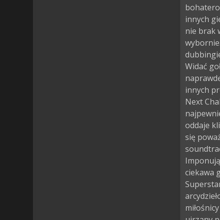
bohaterow
innych gi
nie brak
wybornie
dubbingie
Widać goł
naprawdę
innych pr
Next Cha
najpewni
oddaje kli
się poważ
soundtrac
Imponują
ciekawa 
Superstar
arcydzieł
miłośnicy
ujrzany 