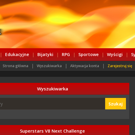
|
Edukacyjne
|
Bijatyki
|
RPG
|
Sportowe
|
Wyścigi
|
S
|
|
|
Strona główna
Wyszukiwarka
Aktywacja konta
Zarejestruj się
Wyszukiwarka
Szukaj
Superstars V8 Next Challenge