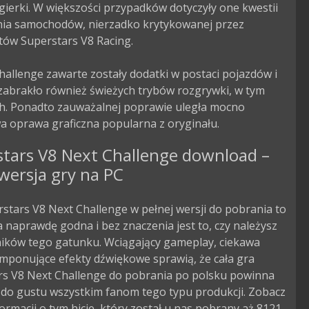
gierki. W większości przypadków dotyczyły one kwestii 
ia samochodów, nierzadko krytykowanej przez 
ów Superstars V8 Racing.

allenge zawarte zostały dodatki w postaci pojazdów i 
 zabrakło również świeżych trybów rozgrywki, w tym 
ch. Ponadto zauważalnej poprawie uległa mocno 
a oprawa graficzna popularna z oryginału.
stars V8 Next Challenge download –
wersja gry na PC
stars V8 Next Challenge w pełnej wersji do pobrania to
 naprawdę godna i bez znaczenia jest to, czy należysz
ników tego gatunku. Wciągający gameplay, ciekawa
 imponujące efekty dźwiękowe sprawią, że cała gra
rs V8 Next Challenge do pobrania po polsku powinna
 do gustu wszystkim fanom tego typu produkcji. Zobacz
formacji o tym hicie, który został u nas pobrany aż 8121