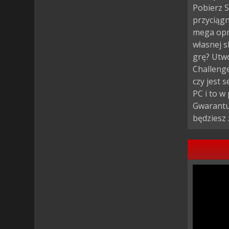
Pobierz S
przyciągn
mega opr
własnej s
grę? Utwó
Challenge
czy jest 
PC i to w
Gwarantuj
będziesz