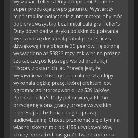
wyszukać Teller's Duty z napisami PL i inne
super produkcje z tego gatunku. Wystarczy
mieć stabilne połączenie z internetem, aby móc
pobierać wszystko bez limitu! Cała gra Teller's
Duty download w języku polskim do pobrania
wyróżnia się doskonałą fabułą oraz ścieżką
dźwiękową i ma obecnie 39 peerów. Tę stronę
wyświetlono aż 53833 razy, tak więc na próżno
szukać czegoś lepszego wśród produkcji
Hiscory z ostatnich lat. Prawdą jest, że
wydawnictwo Hiscory oraz cała reszta ekipy
wykonała ciężką pracę, której efektem jest
ogromne zainteresowanie i aż 539 lajków.
Pobierz Teller's Duty pełna wersja PL, bo
przyciągnęła ona graczy przede wszystkim
interesującą historią i mega oprawą
audiowizualną. Chcesz przekonać się o tym na
własnej skórze tak jak 4155 użytkowników,
którzy pobrali od nas grę? Utwórz konto na