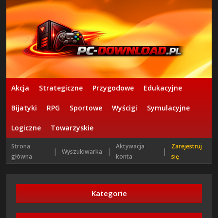
Akcja
Strategiczne
Przygodowe
Edukacyjne
Bijatyki
RPG
Sportowe
Wyścigi
Symulacyjne
Logiczne
Towarzyskie
Strona
Aktywacja
Zarejestruj
|
|
|
Wyszukiwarka
główna
konta
się
Kategorie