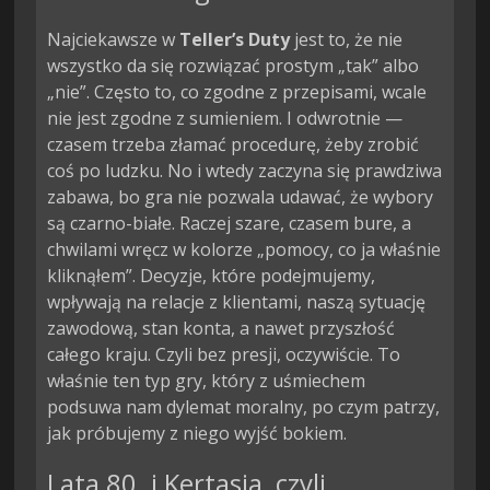
Najciekawsze w
Teller’s Duty
jest to, że nie
wszystko da się rozwiązać prostym „tak” albo
„nie”. Często to, co zgodne z przepisami, wcale
nie jest zgodne z sumieniem. I odwrotnie —
czasem trzeba złamać procedurę, żeby zrobić
coś po ludzku. No i wtedy zaczyna się prawdziwa
zabawa, bo gra nie pozwala udawać, że wybory
są czarno-białe. Raczej szare, czasem bure, a
chwilami wręcz w kolorze „pomocy, co ja właśnie
kliknąłem”. Decyzje, które podejmujemy,
wpływają na relacje z klientami, naszą sytuację
zawodową, stan konta, a nawet przyszłość
całego kraju. Czyli bez presji, oczywiście. To
właśnie ten typ gry, który z uśmiechem
podsuwa nam dylemat moralny, po czym patrzy,
jak próbujemy z niego wyjść bokiem.
Lata 80. i Kertasia, czyli