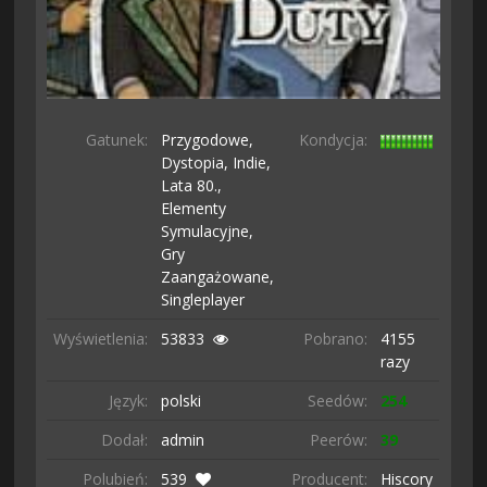
Gatunek:
Przygodowe,
Kondycja:
Dystopia,
Indie,
Lata 80.,
Elementy
Symulacyjne,
Gry
Zaangażowane,
Singleplayer
Wyświetlenia:
53833
Pobrano:
4155
razy
Język:
polski
Seedów:
254
Dodał:
admin
Peerów:
39
Polubień:
539
Producent:
Hiscory