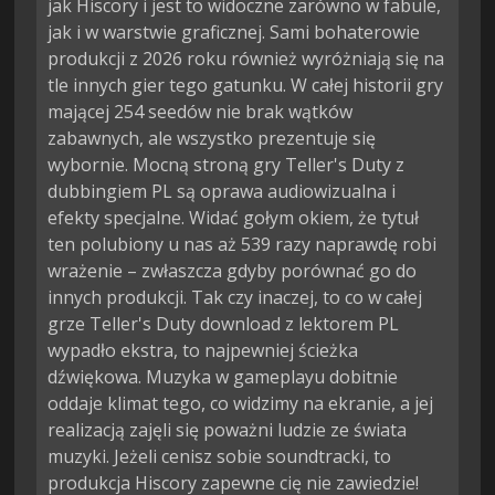
jak Hiscory i jest to widoczne zarówno w fabule,
jak i w warstwie graficznej. Sami bohaterowie
produkcji z 2026 roku również wyróżniają się na
tle innych gier tego gatunku. W całej historii gry
mającej 254 seedów nie brak wątków
zabawnych, ale wszystko prezentuje się
wybornie. Mocną stroną gry Teller's Duty z
dubbingiem PL są oprawa audiowizualna i
efekty specjalne. Widać gołym okiem, że tytuł
ten polubiony u nas aż 539 razy naprawdę robi
wrażenie – zwłaszcza gdyby porównać go do
innych produkcji. Tak czy inaczej, to co w całej
grze Teller's Duty download z lektorem PL
wypadło ekstra, to najpewniej ścieżka
dźwiękowa. Muzyka w gameplayu dobitnie
oddaje klimat tego, co widzimy na ekranie, a jej
realizacją zajęli się poważni ludzie ze świata
muzyki. Jeżeli cenisz sobie soundtracki, to
produkcja Hiscory zapewne cię nie zawiedzie!