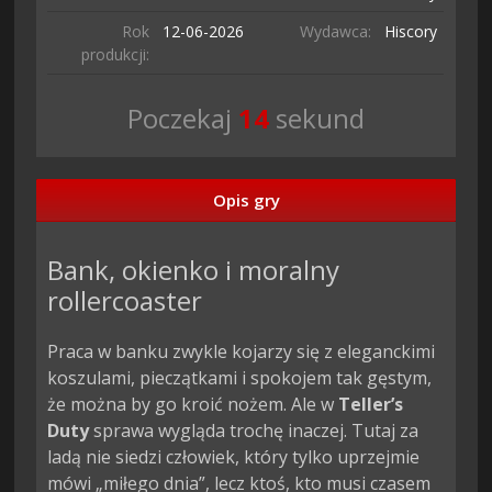
Rok
12-06-
2026
Wydawca:
Hiscory
produkcji:
Poczekaj
13
sekund
Opis gry
Bank, okienko i moralny
rollercoaster
Praca w banku zwykle kojarzy się z eleganckimi
koszulami, pieczątkami i spokojem tak gęstym,
że można by go kroić nożem. Ale w
Teller’s
Duty
sprawa wygląda trochę inaczej. Tutaj za
ladą nie siedzi człowiek, który tylko uprzejmie
mówi „miłego dnia”, lecz ktoś, kto musi czasem