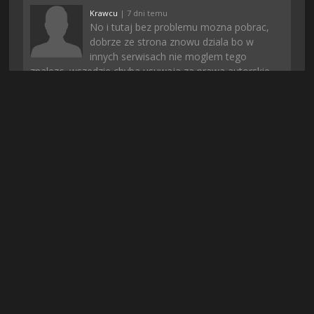
Krawcu
| 7 dni temu
No i tutaj bez problemu mozna pobrac,
dobrze ze strona znowu dziala bo w
innych serwisach nie moglem tego
znalezc, wszedzie chyba usuwaja za prawa autorskie
+
22
-
1
Zordon
| 4 dni temu
Pobieranie u mnie sie nie zatrzymalo jak
to zwykle bywa gdy pobieram z innych
stron i gierka pobrana dosyc szybko.
Dziena
+
20
-
2
Bosniak03
| 3 dni temu
mi się udało bez problemu zarejestrować,
pobrać również, polecam
+
19
-
2
Konrado
| 3 dni temu
jest ok, chociaż spodziewałem się czegoś