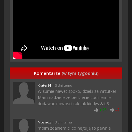
Komentarze
(w tym tygodniu)
Krater91
| 5 dni temu
W sumie nawet spoko, dzieki za wrzutke!
Mam nadzieje ze bedziecie codziennie
dodawac nowosci tak jak kiedys &lt;3
+
25
-
2
Mosiadz
| 3 dni temu
moim zdaniem ci co hejtują to pewnie