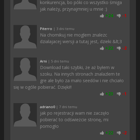
konkurencja, bo póki co wszystko śmiga
jak należy, przynajmniej u mnie :)
+
24
-
1
Piterro
| 3 dni temu
Na chomikuj nie moglem znalezc
dzialajacej wersji a tutaj jest, dzieki &lt;3
+
22
-
2
Arni
| 5 dni temu
Download taki szybki, że aż byłem w
szoku. Na innych stronach znalazlem te
gre ale było za mało seedów i nie chciało
się w ogóle pobierać. Dzięki!!
+
23
-
1
adriano0
| 7 dni temu
jak po rejestracji wam nie zaczęło
pobierać to odświeżcie stronę, mi
pomogło
+
22
-
2