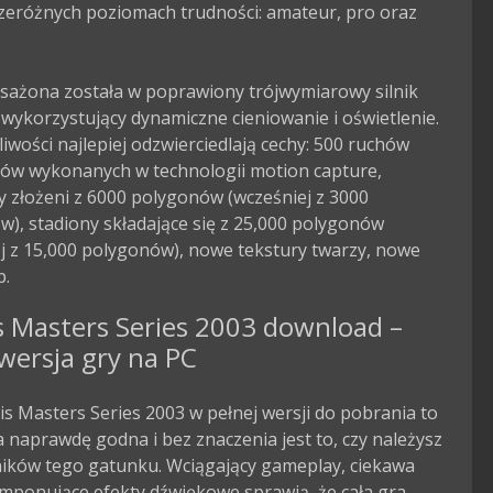
zeróżnych poziomach trudności: amateur, pro oraz 
sażona została w poprawiony trójwymiarowy silnik 
 wykorzystujący dynamiczne cieniowanie i oświetlenie. 
iwości najlepiej odzwierciedlają cechy: 500 ruchów 
ów wykonanych w technologii motion capture, 
 złożeni z 6000 polygonów (wcześniej z 3000 
), stadiony składające się z 25,000 polygonów 
j z 15,000 polygonów), nowe tekstury twarzy, nowe 
p.
s Masters Series 2003 download –
wersja gry na PC
s Masters Series 2003 w pełnej wersji do pobrania to
 naprawdę godna i bez znaczenia jest to, czy należysz
ników tego gatunku. Wciągający gameplay, ciekawa
 imponujące efekty dźwiękowe sprawią, że cała gra