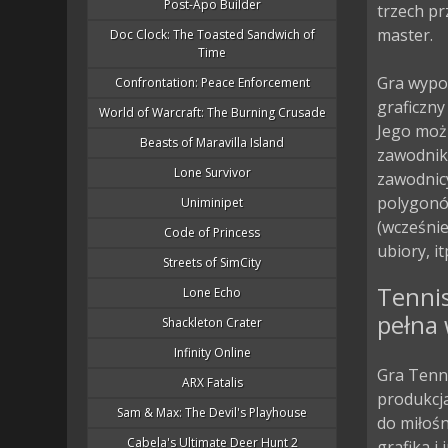
Post-Apo Builder
trzech pr
master.

Doc Clock: The Toasted Sandwich of
Time
Gra wypo
Confrontation: Peace Enforcement
graficzny
World of Warcraft: The Burning Crusade
Jego możl
Beasts of Maravilla Island
zawodnik
Lone Survivor
zawodnicy
polygonów
Uniminipet
(wcześnie
Code of Princess
ubiory, it
Streets of SimCity
Tenni
Lone Echo
pełna 
Shackleton Crater
Infinity Online
Gra Tenni
ARX Fatalis
produkcja
Sam & Max: The Devil's Playhouse
do miłoś
Cabela's Ultimate Deer Hunt 2
grafika i