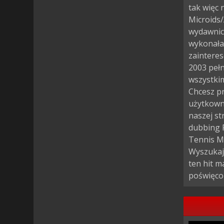
tak więc
Microids/
wydawnict
wykonała 
zainteres
2003 pełn
wszystkim
Chcesz pr
użytkown
naszej st
dubbing P
Tennis Ma
Wyszukaj 
ten hit m
poświęco