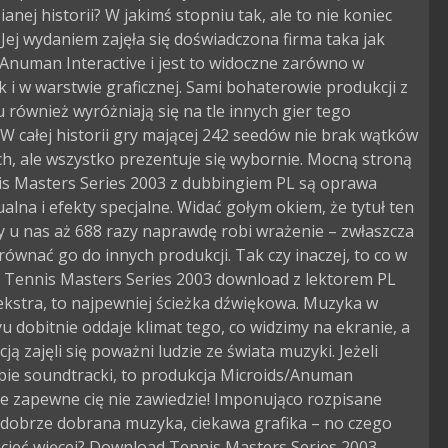
anej historii? W jakimś stopniu tak, ale to nie koniec
. Jej wydaniem zajęła się doświadczona firma taka jak
Anuman Interactive i jest to widoczne zarówno w
ak i w warstwie graficznej. Sami bohaterowie produkcji z
 również wyróżniają się na tle innych gier tego
W całej historii gry mającej 242 seedów nie brak wątków
h, ale wszystko prezentuje się wybornie. Mocną stroną
is Masters Series 2003 z dubbingiem PL są oprawa
alna i efekty specjalne. Widać gołym okiem, że tytuł ten
 u nas aż 688 razy naprawdę robi wrażenie – zwłaszcza
ównać go do innych produkcji. Tak czy inaczej, to co w
e Tennis Masters Series 2003 download z lektorem PL
ekstra, to najpewniej ścieżka dźwiękowa. Muzyka w
 dobitnie oddaje klimat tego, co widzimy na ekranie, a
acją zajęli się poważni ludzie ze świata muzyki. Jeżeli
bie soundtracki, to produkcja Microids/Anuman
ve zapewne cię nie zawiedzie! Imponująco rozpisane
 dobrze dobrana muzyka, ciekawa grafika – no czego
cieć więcej? Download Tennis Masters Series 2003