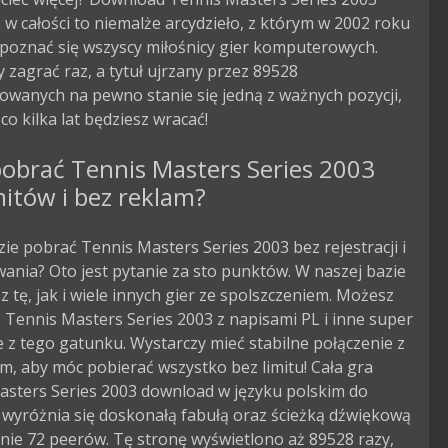
 w całości to niemalże arcydzieło, z którym w 2002 roku
poznać się wszyscy miłośnicy gier komputerowych.
 zagrać raz, a tytuł ujrzany przez 89528
owanych na pewno stanie się jedną z ważnych pozycji,
 co kilka lat będziesz wracać!
obrać Tennis Masters Series 2003
mitów i bez reklam?
zie pobrać Tennis Masters Series 2003 bez rejestracji i
ania? Oto jest pytanie za sto punktów. W naszej bazie
 tę, jak i wiele innych gier ze spolszczeniem. Możesz
Tennis Masters Series 2003 z napisami PL i inne super
 z tego gatunku. Wystarczy mieć stabilne połączenie z
m, aby móc pobierać wszystko bez limitu! Cała gra
asters Series 2003 download w języku polskim do
 wyróżnia się doskonałą fabułą oraz ścieżką dźwiękową
nie 72 peerów. Tę stronę wyświetlono aż 89528 razy,