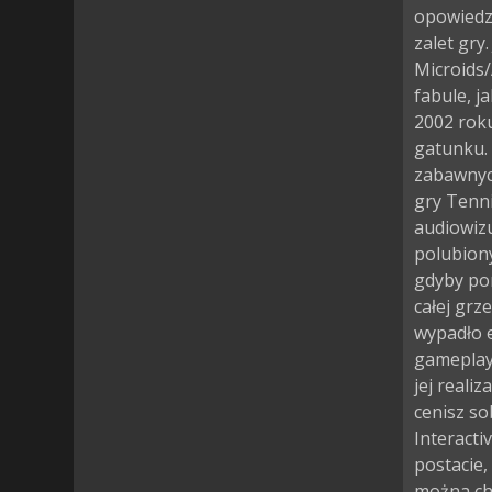
opowiedzi
zalet gry
Microids/
fabule, j
2002 roku
gatunku. 
zabawnyc
gry Tenn
audiowizu
polubiony
gdyby por
całej grz
wypadło 
gameplayu
jej realiz
cenisz so
Interacti
postacie,
można ch