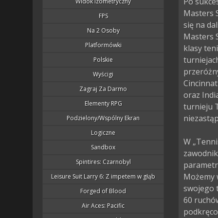
Po sukces
Widok Izometryczny
Masters S
FPS
się na dal
Na 2 Osoby
Masters 
Platformówki
klasy ten
turnieja
Polskie
przeróżny
Wyścigi
Cincinnat
Zagraj Za Darmo
oraz Indi
Elementy RPG
turnieju 
niezastąp
Podzielony/wspólny Ekran
Logiczne
W „Tenni
Sandbox
zawodnikó
Spintires: Czarnobyl
parametra
Możemy w
Leisure Suit Larry 6: Z impetem w głąb
swojego 
Forged of Blood
60 ruchów
Air Aces: Pacific
podkręcon