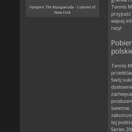
Tennis M
Vampire: The Masquerade - Coteries of
New York
przypaść
więcej in
razy!
Pobier
polski
Tennis M
przedstaw
Swój sukc
dosłownie
zachwycaj
producen
świetnie.
zakończen
tej podst
Series 20