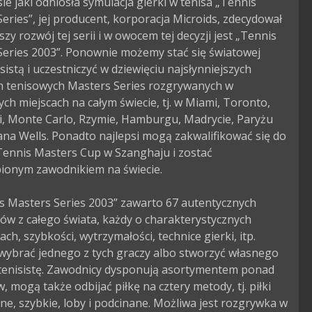
ie jaki odniosła symulacja gierki w tenisa „Tennis 
eries”, jej producent, korporacja Microids, zdecydował 
szy rozwój tej serii i w owocem tej decyzji jest „Tennis 
Series 2003”. Ponownie możemy stać się światowej 
isistą i uczestniczyć w dziewięciu najsłynniejszych 
ch tenisowych Masters Series rozgrywanych w 
ch miejscach na całym świecie, tj. w Miami, Toronto, 
i, Monte Carlo, Rzymie, Hamburgu, Madrycie, Paryżu 
ana Wells. Ponadto najlepsi mogą zakwalifikować się do 
Tennis Masters Cup w Szanghaju i zostać 
ionym zawodnikiem na świecie.

s Masters Series 2003” zawarto 67 autentycznych 
w z całego świata, każdy o charakterystycznych 
ch, szybkości, wytrzymałości, technice gierki, itp. 
ybrać jednego z tych graczy albo stworzyć własnego 
tenisistę. Zawodnicy dysponują asortymentem ponad 
, mogą także odbijać piłkę na cztery metody, tj. piłki 
e, szybkie, loby i podcinane. Możliwa jest rozgrywka w 