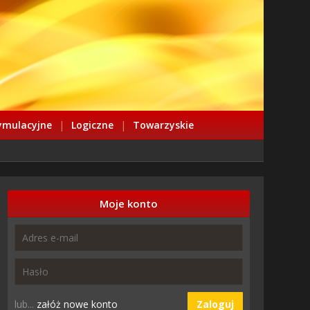
ymulacyjne
|
Logiczne
|
Towarzyskie
Moje konto
lub...
załóż nowe konto
Zaloguj