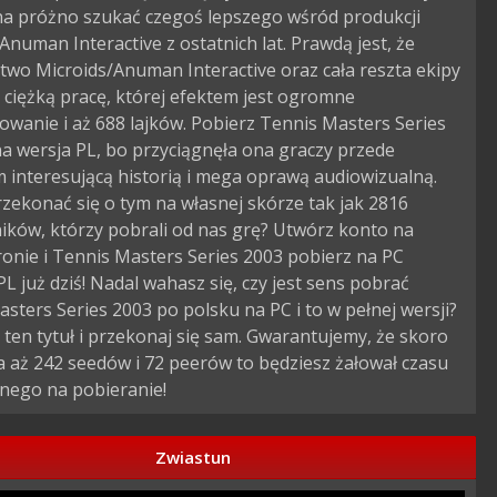
 na próżno szukać czegoś lepszego wśród produkcji
Anuman Interactive z ostatnich lat. Prawdą jest, że
wo Microids/Anuman Interactive oraz cała reszta ekipy
ciężką pracę, której efektem jest ogromne
owanie i aż 688 lajków. Pobierz Tennis Masters Series
a wersja PL, bo przyciągnęła ona graczy przede
 interesującą historią i mega oprawą audiowizualną.
zekonać się o tym na własnej skórze tak jak 2816
ików, którzy pobrali od nas grę? Utwórz konto na
ronie i Tennis Masters Series 2003 pobierz na PC
L już dziś! Nadal wahasz się, czy jest sens pobrać
sters Series 2003 po polsku na PC i to w pełnej wersji?
ten tytuł i przekonaj się sam. Gwarantujemy, że skoro
a aż 242 seedów i 72 peerów to będziesz żałował czasu
nego na pobieranie!
Zwiastun