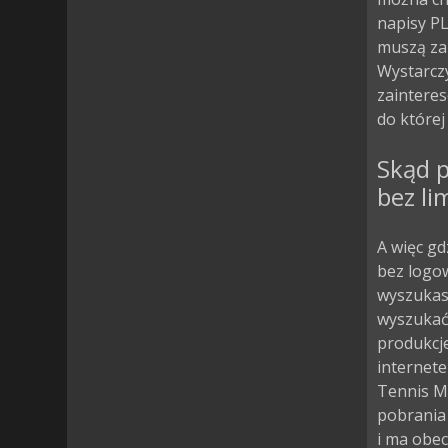
napisy PL
muszą za
Wystarczy
zainteres
do której
Skąd p
bez li
A więc gd
bez logow
wyszukasz
wyszukać 
produkcje
internete
Tennis M
pobrania
i ma obec