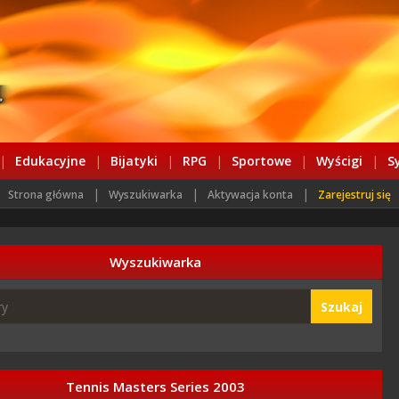
|
Edukacyjne
|
Bijatyki
|
RPG
|
Sportowe
|
Wyścigi
|
S
|
|
|
Strona główna
Wyszukiwarka
Aktywacja konta
Zarejestruj się
Wyszukiwarka
Szukaj
Tennis Masters Series 2003