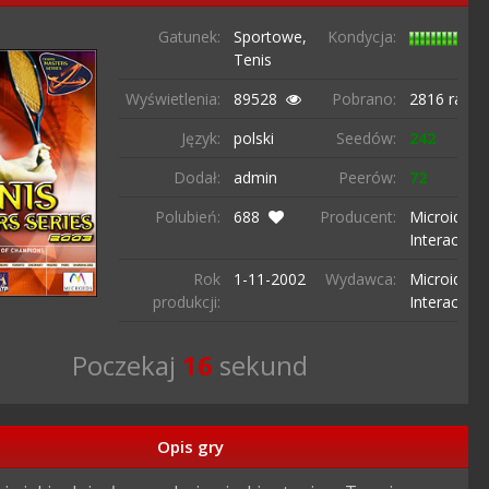
Gatunek:
Sportowe,
Kondycja:
Tenis
Wyświetlenia:
89528
Pobrano:
2816 razy
Język:
polski
Seedów:
242
Dodał:
admin
Peerów:
72
Polubień:
688
Producent:
Microids/
Interactive
Rok
1-11-
2002
Wydawca:
Microids/
produkcji:
Interactive
Poczekaj
15
sekund
Opis gry