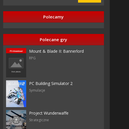
Polecamy
Polecane gry
Mount & Blade II: Bannerlord
Anuman
RPG
Anuman
PC Building Simulator 2
Symulacje
Project Wunderwaffe
Strategiczne