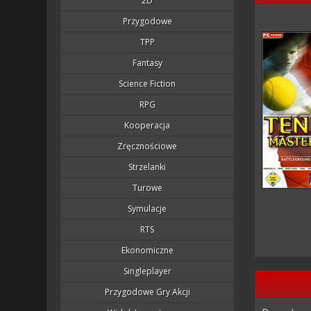
2D
Przygodowe
TPP
Fantasy
Science Fiction
RPG
Kooperacja
Zręcznościowe
Strzelanki
Turowe
Symulacje
RTS
Ekonomiczne
Singleplayer
Przygodowe Gry Akcji