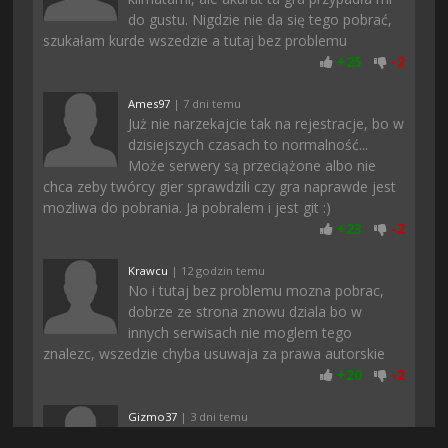
do gustu. Nigdzie nie da się tego pobrać,
szukałam kurde wszedzie a tutaj bez problemu
+
25
-
2
Ames97
| 7 dni temu
Już nie narzekajcie tak na rejestracje, bo w
dzisiejszych czasach to normalność...
Może serwery są przeciążone albo nie
chca zeby twórcy gier sprawdzili czy gra naprawde jest
mozliwa do pobrania. Ja pobralem i jest git :)
+
23
-
2
Krawcu
| 12 godzin temu
No i tutaj bez problemu mozna pobrac,
dobrze ze strona znowu dziala bo w
innych serwisach nie moglem tego
znalezc, wszedzie chyba usuwaja za prawa autorskie
+
20
-
2
Gizmo37
| 3 dni temu
Rewelacja! Gierka 10/10 nie słuchajcie