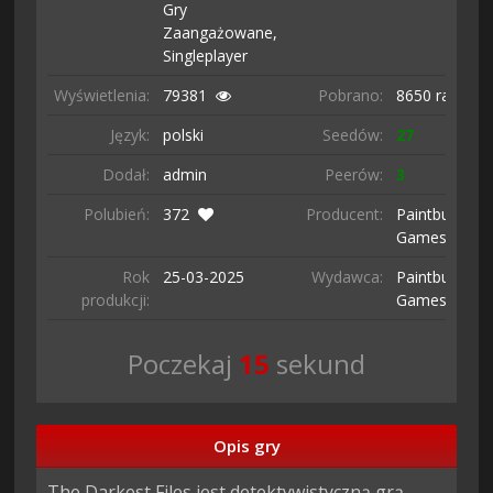
Gry
Zaangażowane,
Singleplayer
Wyświetlenia:
79381
Pobrano:
8650 razy
Język:
polski
Seedów:
27
Dodał:
admin
Peerów:
3
Polubień:
372
Producent:
Paintbucket
Games
Rok
25-03-
2025
Wydawca:
Paintbucket
produkcji:
Games
Poczekaj
14
sekund
Opis gry
The Darkest Files jest detektywistyczną grą 