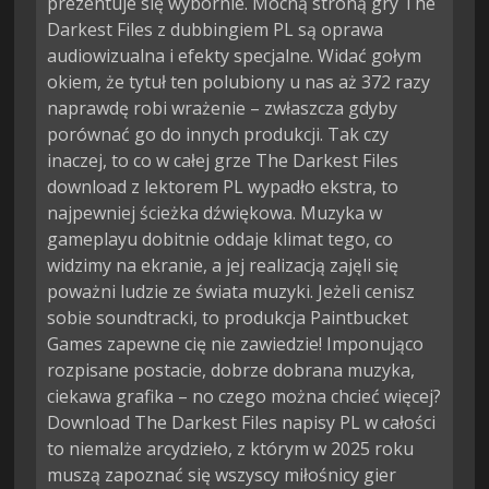
prezentuje się wybornie. Mocną stroną gry The
Darkest Files z dubbingiem PL są oprawa
audiowizualna i efekty specjalne. Widać gołym
okiem, że tytuł ten polubiony u nas aż 372 razy
naprawdę robi wrażenie – zwłaszcza gdyby
porównać go do innych produkcji. Tak czy
inaczej, to co w całej grze The Darkest Files
download z lektorem PL wypadło ekstra, to
najpewniej ścieżka dźwiękowa. Muzyka w
gameplayu dobitnie oddaje klimat tego, co
widzimy na ekranie, a jej realizacją zajęli się
poważni ludzie ze świata muzyki. Jeżeli cenisz
sobie soundtracki, to produkcja Paintbucket
Games zapewne cię nie zawiedzie! Imponująco
rozpisane postacie, dobrze dobrana muzyka,
ciekawa grafika – no czego można chcieć więcej?
Download The Darkest Files napisy PL w całości
to niemalże arcydzieło, z którym w 2025 roku
muszą zapoznać się wszyscy miłośnicy gier