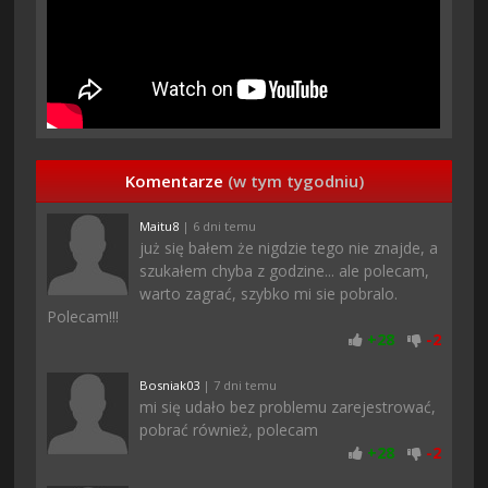
Komentarze
(w tym tygodniu)
Maitu8
| 6 dni temu
już się bałem że nigdzie tego nie znajde, a
szukałem chyba z godzine... ale polecam,
warto zagrać, szybko mi sie pobralo.
Polecam!!!
+
28
-
2
Bosniak03
| 7 dni temu
mi się udało bez problemu zarejestrować,
pobrać również, polecam
+
28
-
2