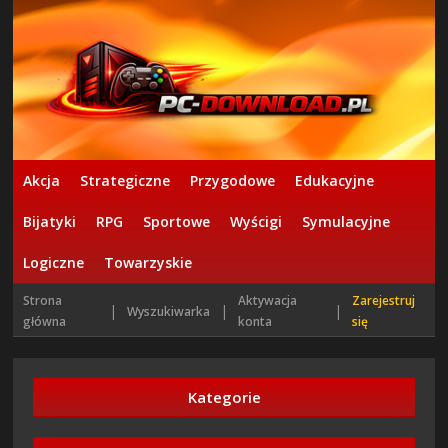
Akcja
Strategiczne
Przygodowe
Edukacyjne
Bijatyki
RPG
Sportowe
Wyścigi
Symulacyjne
Logiczne
Towarzyskie
Strona
Aktywacja
Zarejestruj
|
|
|
Wyszukiwarka
główna
konta
się
Kategorie