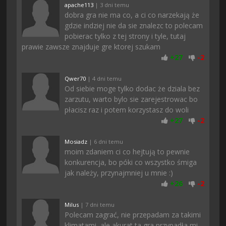
apache113
| 3 dni temu
dobra gra nie ma co, a ci co narzekają że
gdzie indziej nie da sie znalezc to polecam
pobierac tylko z tej strony i tyle, tutaj
prawie zawsze znajduje gre ktorej szukam
+
27
-
2
Qwer70
| 4 dni temu
Od siebie moge tylko dodac że dziala bez
zarzutu, warto bylo sie zarejestrowac bo
płacisz raz i potem korzystasz do woli
+
27
-
2
Mosiadz
| 6 dni temu
moim zdaniem ci co hejtują to pewnie
konkurencja, bo póki co wszystko śmiga
jak należy, przynajmniej u mnie :)
+
26
-
2
Milus
| 7 dni temu
Polecam zagrać, nie przepadam za takimi
klimatami, ale akurat ta gra przypadła mi