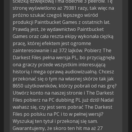
ścieżką dźwiękową i ma obecnie 3 peerów. Tę
stronę wyświetlono aż 79381 razy, tak więc na
próżno szukać czegoś lepszego wśród
produkcji Paintbucket Games z ostatnich lat.
Prawdą jest, że wydawnictwo Paintbucket
Games oraz cała reszta ekipy wykonała ciężką
pracę, której efektem jest ogromne
zainteresowanie i aż 372 lajków. Pobierz The
Darkest Files pełna wersja PL, bo przyciągnęła
ona graczy przede wszystkim interesującą
historią i mega oprawą audiowizualną. Chcesz
przekonać się o tym na własnej skórze tak jak
8650 użytkowników, którzy pobrali od nas grę?
Utwórz konto na naszej stronie i The Darkest
Files pobierz na PC dubbing PL już dziś! Nadal
wahasz się, czy jest sens pobrać The Darkest
Files po polsku na PC i to w pełnej wersji?
Wyszukaj ten tytuł i przekonaj się sam.
Gwarantujemy, że skoro ten hit ma aż 27