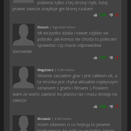
pobierac tylko z tej strony i tyle, tutaj
prawie zawsze znajduje gre ktorej szukam
+
26
-
2
Elisium
| 6 godzin temu
Mi wszystko dziala i nawet szybko sie
pobralo. Jak komus nie chodzi to polecam
sprawdzic czy macie odpowiednie
sterowniki
+
27
-
1
Magdziarz
| 6 dni temu
Właśnie zaczalem grac i jest całkiem ok, a
ta stronka jest chyba aktualnie najlepszym
serwisem z grami i filmami :) Powiem
wam że warto zapłacić bo płacisz raz i masz dostęp na
zawsze
+
26
-
1
Mosiadz
| 6 dni temu
moim zdaniem ci co hejtują to pewnie
konkurencja, bo póki co wszystko śmiga