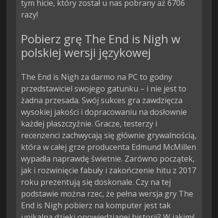
tym hicie, który został u nas pobrany aż 6706
razy!
Pobierz grę The End is Nigh w
polskiej wersji językowej
The End is Nigh za darmo na PC to godny
przedstawiciel swojego gatunku – i nie jest to
żadna przesada. Swój sukces gra zawdzięcza
wysokiej jakości i dopracowaniu na dosłownie
każdej płaszczyźnie. Gracze, testerzy i
recenzenci zachwycają się głównie grywalnością,
która w całej grze producenta Edmund McMillen
wypadła naprawdę świetnie. Zarówno początek,
jak i rozwinięcie fabuły i zakończenie hitu z 2017
roku prezentują się doskonale. Czy na tej
podstawie można rzec, że pełna wersja gry The
End is Nigh pobierz na komputer jest tak
unikalna dzięki opowiedzianej historii? W jakimś