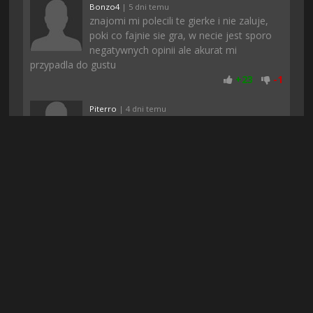
Bonzo4
| 5 dni temu
znajomi mi polecili te gierke i nie zaluje,
poki co fajnie sie gra, w necie jest sporo
negatywnych opinii ale akurat mi
przypadla do gustu
+
23
-
1
Piterro
| 4 dni temu
Na chomikuj nie moglem znalezc
dzialajacej wersji a tutaj jest, dzieki &lt;3
+
21
-
2
Ames97
| 6 godzin temu
Już nie narzekajcie tak na rejestracje, bo w
dzisiejszych czasach to normalność...
Może serwery są przeciążone albo nie
chca zeby twórcy gier sprawdzili czy gra naprawde jest
mozliwa do pobrania. Ja pobralem i jest git :)
+
20
-
2
Walus0
| 6 dni temu
o dzieki za wstawke, chwała tobie