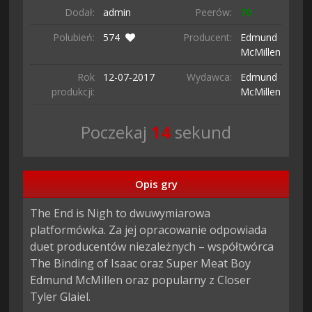
Dodał:
admin
Peerów:
70
Polubień:
574
Producent:
Edmund
McMillen
Rok
12-07-
2017
Wydawca:
Edmund
produkcji:
McMillen
Poczekaj
13
sekund
Opis gry
The End is Nigh to dwuwymiarowa 
platformówka. Za jej opracowanie odpowiada 
duet producentów niezależnych – współtwórca 
The Binding of Isaac oraz Super Meat Boy 
Edmund McMillen oraz popularny z Closer 
Tyler Glaiel.
