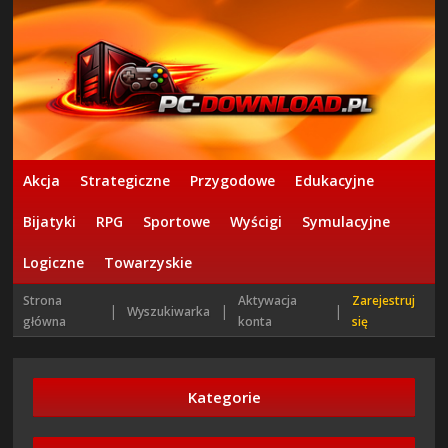
Akcja
Strategiczne
Przygodowe
Edukacyjne
Bijatyki
RPG
Sportowe
Wyścigi
Symulacyjne
Logiczne
Towarzyskie
Strona
Aktywacja
Zarejestruj
|
|
|
Wyszukiwarka
główna
konta
się
Kategorie