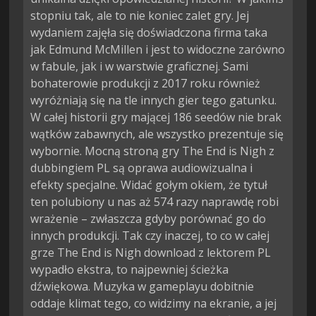
stopniu tak, ale to nie koniec zalet gry. Jej
wydaniem zajęła się doświadczona firma taka
jak Edmund McMillen i jest to widoczne zarówno
w fabule, jak i w warstwie graficznej. Sami
bohaterowie produkcji z 2017 roku również
wyróżniają się na tle innych gier tego gatunku.
W całej historii gry mającej 186 seedów nie brak
wątków zabawnych, ale wszystko prezentuje się
wybornie. Mocną stroną gry The End is Nigh z
dubbingiem PL są oprawa audiowizualna i
efekty specjalne. Widać gołym okiem, że tytuł
ten polubiony u nas aż 574 razy naprawdę robi
wrażenie – zwłaszcza gdyby porównać go do
innych produkcji. Tak czy inaczej, to co w całej
grze The End is Nigh download z lektorem PL
wypadło ekstra, to najpewniej ścieżka
dźwiękowa. Muzyka w gameplayu dobitnie
oddaje klimat tego, co widzimy na ekranie, a jej