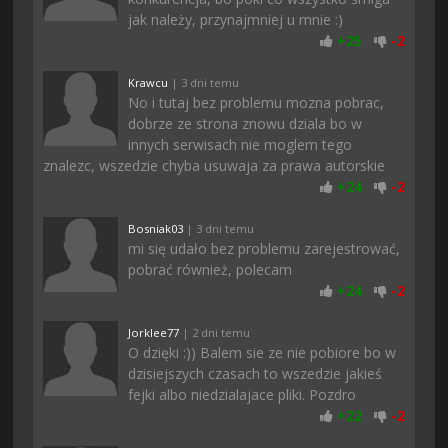
jak należy, przynajmniej u mnie :)
+
25
-
2
Krawcu
| 3 dni temu
No i tutaj bez problemu mozna pobrac,
dobrze ze strona znowu dziala bo w
innych serwisach nie moglem tego
znalezc, wszedzie chyba usuwaja za prawa autorskie
+
24
-
2
Bosniak03
| 3 dni temu
mi się udało bez problemu zarejestrować,
pobrać również, polecam
+
24
-
2
Jorklee77
| 2 dni temu
O dzięki :)) Balem sie ze nie pobiore bo w
dzisiejszych czasach to wszedzie jakieś
fejki albo niedzialajace pliki. Pozdro
+
22
-
2