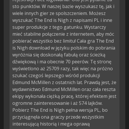
sto punktów. W naszej bazie wyszukasz tę, jak i
wiele innych gier ze spolszczeniem. Możesz
wyszukać The End is Nigh z napisami PL i inne
super produkcje z tego gatunku. Wystarczy
mieć stabilne połączenie z internetem, aby móc
pobierać wszystko bez limitu! Cała gra The End
is Nigh download w języku polskim do pobrania
wyróżnia się doskonałą fabułą oraz ścieżką
dźwiękową i ma obecnie 70 peerów. Tę stronę
wyświetlono aż 25709 razy, tak więc na próżno
szukać czegoś lepszego wśród produkcji
Edmund McMillen z ostatnich lat. Prawdą jest, że
wydawnictwo Edmund McMillen oraz cała reszta
ekipy wykonała ciężką pracę, której efektem jest
ogromne zainteresowanie i aż 574 lajków.
Pobierz The End is Nigh pełna wersja PL, bo
przyciągnęła ona graczy przede wszystkim
interesującą historią i mega oprawą