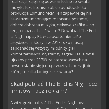
realizacją zajęli się poważni ludzie ze świata
muzyki. Jeżeli cenisz sobie soundtracki, to
produkcja Edmund McMillen zapewne cię nie
zawiedzie! Imponująco rozpisane postacie,
dobrze dobrana muzyka, ciekawa grafika – no
czego można chcieć więcej? Download The End
is Nigh napisy PL w całości to niemalże
arcydzieło, z którym w 2017 roku muszą
zapoznać się wszyscy miłośnicy gier
komputerowych. Wystarczy zagrać raz, a tytuł
ujrzany przez 25709 zainteresowanych na
pewno stanie się jedną z ważnych pozycji, do
której co kilka lat będziesz wracać!
Skąd pobrać The End is Nigh bez
limitów i bez reklam?
A więc gdzie pobrać The End is Nigh bez
rejestracji i bez logowania? Oto jest pytanie za