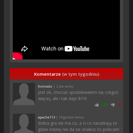
Komentarze
(w tym tygodniu)
Konrado
| 2 dni temu
jest ok, chociaż spodziewałem się czegoś
więcej, ale i tak daje 8/10
+
28
-
2
apache113
| 19 godzin temu
dobra gra nie ma co, a ci co narzekają że
gdzie indziej nie da sie znalezc to polecam