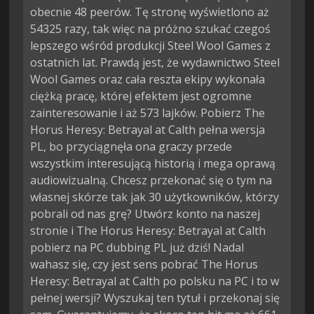
obecnie 48 peerów. Tę stronę wyświetlono aż
54325 razy, tak więc na próżno szukać czegoś
lepszego wśród produkcji Steel Wool Games z
ostatnich lat. Prawdą jest, że wydawnictwo Steel
Wool Games oraz cała reszta ekipy wykonała
ciężką pracę, której efektem jest ogromne
zainteresowanie i aż 573 lajków. Pobierz The
Horus Heresy: Betrayal at Calth pełna wersja
PL, bo przyciągnęła ona graczy przede
wszystkim interesującą historią i mega oprawą
audiowizualną. Chcesz przekonać się o tym na
własnej skórze tak jak 30 użytkowników, którzy
pobrali od nas grę? Utwórz konto na naszej
stronie i The Horus Heresy: Betrayal at Calth
pobierz na PC dubbing PL już dziś! Nadal
wahasz się, czy jest sens pobrać The Horus
Heresy: Betrayal at Calth po polsku na PC i to w
pełnej wersji? Wyszukaj ten tytuł i przekonaj się