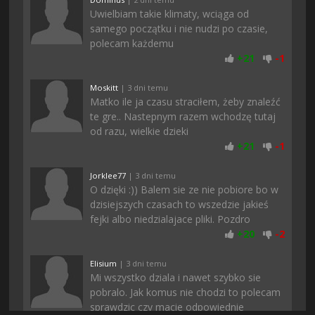
Uwielbiam takie klimaty, wciąga od
samego początku i nie nudzi po czasie,
polecam każdemu
+
21
-
1
Moskitt
| 3 dni temu
Matko ile ja czasu straciłem, żeby znaleźć
te gre.. Nastepnym razem wchodzę tutaj
od razu, wielkie dzieki
+
21
-
1
Jorklee77
| 3 dni temu
O dzięki :)) Balem sie ze nie pobiore bo w
dzisiejszych czasach to wszedzie jakieś
fejki albo niedzialajace pliki. Pozdro
+
20
-
2
Elisium
| 3 dni temu
Mi wszystko dziala i nawet szybko sie
pobralo. Jak komus nie chodzi to polecam
sprawdzic czy macie odpowiednie