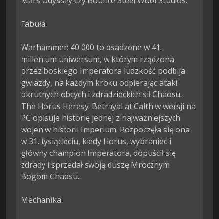
Mars Odyssey czy Bounce Steel Wool Studios.

Fabuła.

Warhammer: 40 000 to osadzone w 41. 
millenium uniwersum, w którym rządzona 
przez boskiego Imperatora ludzkość podbija 
gwiazdy, na każdym kroku odpierając ataki 
okrutnych obcych i zdradzieckich sił Chaosu. 
The Horus Heresy: Betrayal at Calth w wersji na 
PC opisuje historię jednej z najważniejszych 
wojen w historii Imperium. Rozpoczęła się ona 
w 31. tysiącleciu, kiedy Horus, wybraniec i 
główny champion Imperatora, dopuścił się 
zdrady i sprzedał swoją duszę Mrocznym 
Bogom Chaosu..

Mechanika.
