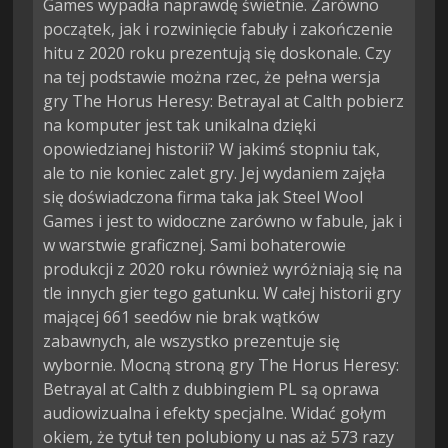
Games wypadła naprawdę świetnie. Zarówno
początek, jak i rozwinięcie fabuły i zakończenie
hitu z 2020 roku prezentują się doskonale. Czy
na tej podstawie można rzec, że pełna wersja
gry The Horus Heresy: Betrayal at Calth pobierz
na komputer jest tak unikalna dzięki
opowiedzianej historii? W jakimś stopniu tak,
ale to nie koniec zalet gry. Jej wydaniem zajęła
się doświadczona firma taka jak Steel Wool
Games i jest to widoczne zarówno w fabule, jak i
w warstwie graficznej. Sami bohaterowie
produkcji z 2020 roku również wyróżniają się na
tle innych gier tego gatunku. W całej historii gry
mającej 661 seedów nie brak wątków
zabawnych, ale wszystko prezentuje się
wybornie. Mocną stroną gry The Horus Heresy:
Betrayal at Calth z dubbingiem PL są oprawa
audiowizualna i efekty specjalne. Widać gołym
okiem, że tytuł ten polubiony u nas aż 573 razy