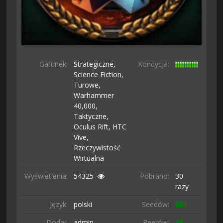
Gatunek:
Strategiczne,
Kondycja:
Science Fiction,
Turowe,
Warhammer
40,000,
Taktyczne,
Oculus Rift,
HTC
Vive,
Rzeczywistość
Wirtualna
Wyświetlenia:
54325
Pobrano:
30
razy
Język:
polski
Seedów:
661
Dodał:
admin
Peerów:
48