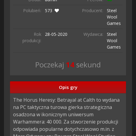
Polubień:
573
Producent:
Steel
Wool
Games
Rok
28-05-
2020
Wydawca:
Steel
produkcji:
Wool
Games
Poczekaj
13
sekund
Opis gry
The Horus Heresy: Betrayal at Calth to wydana 
na PC taktyczna turowa gierka strategiczna 
osadzona w ikonicznym uniwersum 
Warhammera: 40 000. Za stworzenie produkcji 
odpowiada popularne dotychczasowo m.in. z 