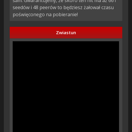
sam. Gwarantujemy, że skoro ten hit ma aż 661
seedów i 48 peerów to będziesz żałował czasu
poświęconego na pobieranie!
Zwiastun