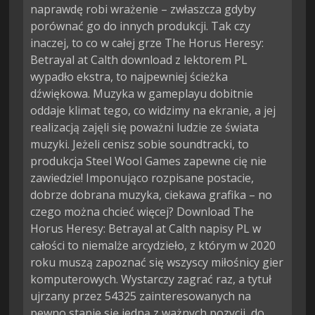
naprawdę robi wrażenie – zwłaszcza gdyby
porównać go do innych produkcji. Tak czy
inaczej, to co w całej grze The Horus Heresy:
Betrayal at Calth download z lektorem PL
wypadło ekstra, to najpewniej ścieżka
dźwiękowa. Muzyka w gameplayu dobitnie
oddaje klimat tego, co widzimy na ekranie, a jej
realizacją zajęli się poważni ludzie ze świata
muzyki. Jeżeli cenisz sobie soundtracki, to
produkcja Steel Wool Games zapewne cię nie
zawiedzie! Imponująco rozpisane postacie,
dobrze dobrana muzyka, ciekawa grafika – no
czego można chcieć więcej? Download The
Horus Heresy: Betrayal at Calth napisy PL w
całości to niemalże arcydzieło, z którym w 2020
roku muszą zapoznać się wszyscy miłośnicy gier
komputerowych. Wystarczy zagrać raz, a tytuł
ujrzany przez 54325 zainteresowanych na
pewno stanie się jedną z ważnych pozycji, do