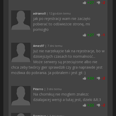
+
27
-
2
adriano0
| 12 godzin temu
jak po rejestracji wam nie zaczęło
pobierać to odświeżcie stronę, mi
pomogło
+
27
-
1
Ames97
| 7 dni temu
Już nie narzekajcie tak na rejestracje, bo w
dzisiejszych czasach to normalność...
Może serwery są przeciążone albo nie
chca zeby twórcy gier sprawdzili czy gra naprawde jest
mozliwa do pobrania. Ja pobralem i jest git :)
+
24
-
2
Piterro
| 3 dni temu
Na chomikuj nie moglem znalezc
dzialajacej wersji a tutaj jest, dzieki &lt;3
+
22
-
2
Dominus
| 2 dni temu