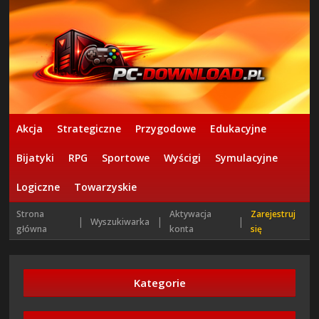
Akcja
Strategiczne
Przygodowe
Edukacyjne
Bijatyki
RPG
Sportowe
Wyścigi
Symulacyjne
Logiczne
Towarzyskie
Strona
Aktywacja
Zarejestruj
|
|
|
Wyszukiwarka
główna
konta
się
Kategorie