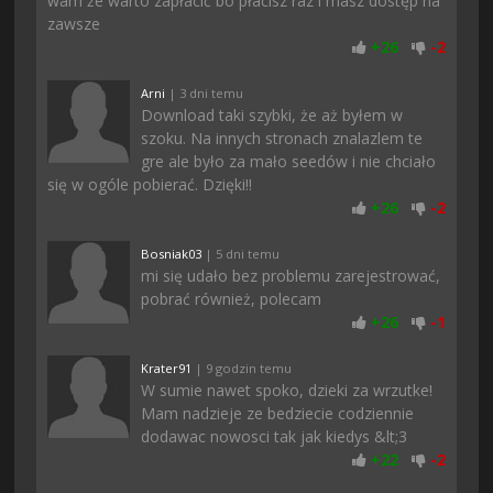
wam że warto zapłacić bo płacisz raz i masz dostęp na
zawsze
+
26
-
2
Arni
| 3 dni temu
Download taki szybki, że aż byłem w
szoku. Na innych stronach znalazlem te
gre ale było za mało seedów i nie chciało
się w ogóle pobierać. Dzięki!!
+
26
-
2
Bosniak03
| 5 dni temu
mi się udało bez problemu zarejestrować,
pobrać również, polecam
+
26
-
1
Krater91
| 9 godzin temu
W sumie nawet spoko, dzieki za wrzutke!
Mam nadzieje ze bedziecie codziennie
dodawac nowosci tak jak kiedys &lt;3
+
22
-
2