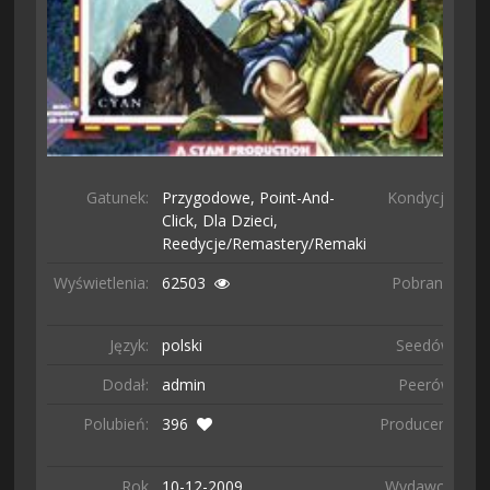
Gatunek:
Przygodowe,
Point-And-
Kondycja:
Click,
Dla Dzieci,
Reedycje/remastery/remaki
Wyświetlenia:
62503
Pobrano:
88
ra
Język:
polski
Seedów:
69
Dodał:
admin
Peerów:
17
Polubień:
396
Producent:
Cy
Inc
Rok
10-12-
2009
Wydawca:
Cy