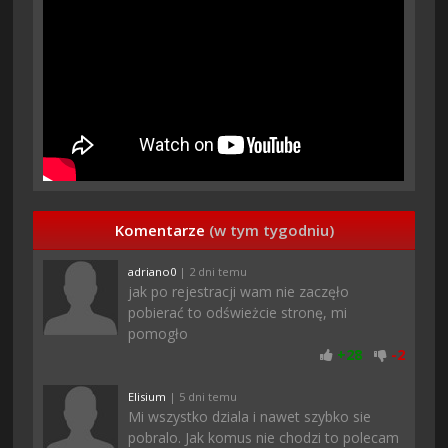
Komentarze
(w tym tygodniu)
adriano0
| 2 dni temu
jak po rejestracji wam nie zaczęło
pobierać to odświeżcie stronę, mi
pomogło
+
28
-
2
Elisium
| 5 dni temu
Mi wszystko dziala i nawet szybko sie
pobralo. Jak komus nie chodzi to polecam