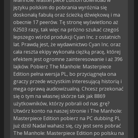
Manhole: Masterpiece Edition download w
języku polskim do pobrania wyróżnia się
doskonałą fabułą oraz ścieżką dźwiękową i ma
obecnie 17 peerów. Tę stronę wyświetlono aż
62503 razy, tak więc na próżno szukać czegoś
lepszego wśród produkcji Cyan Inc. z ostatnich
lat. Prawdą jest, że wydawnictwo Cyan Inc. oraz
cała reszta ekipy wykonała ciężką pracę, której
efektem jest ogromne zainteresowanie i aż 396
lajków. Pobierz The Manhole: Masterpiece
Edition pełna wersja PL, bo przyciągnęła ona
graczy przede wszystkim interesującą historią i
mega oprawą audiowizualną. Chcesz przekonać
się o tym na własnej skórze tak jak 8869
użytkowników, którzy pobrali od nas grę?
Utwórz konto na naszej stronie i The Manhole:
Masterpiece Edition pobierz na PC dubbing PL
już dziś! Nadal wahasz się, czy jest sens pobrać
The Manhole: Masterpiece Edition po polsku na