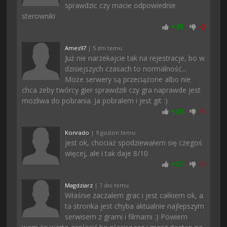
sprawdzic czy macie odpowiednie
sterowniki
+
28
-
2
Ames97
| 5 dni temu
Już nie narzekajcie tak na rejestracje, bo w
dzisiejszych czasach to normalność...
Może serwery są przeciążone albo nie
chca zeby twórcy gier sprawdzili czy gra naprawde jest
mozliwa do pobrania. Ja pobralem i jest git :)
+
28
-
1
Konrado
| 9 godzin temu
jest ok, chociaż spodziewałem się czegoś
więcej, ale i tak daje 8/10
+
27
-
1
Magdziarz
| 7 dni temu
Właśnie zaczalem grac i jest całkiem ok, a
ta stronka jest chyba aktualnie najlepszym
serwisem z grami i filmami :) Powiem