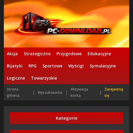
Akcja
Strategiczne
Przygodowe
Edukacyjne
Bijatyki
RPG
Sportowe
Wyścigi
Symulacyjne
Logiczne
Towarzyskie
Strona
Aktywacja
Zarejestruj
|
|
|
Wyszukiwarka
główna
konta
się
Kategorie