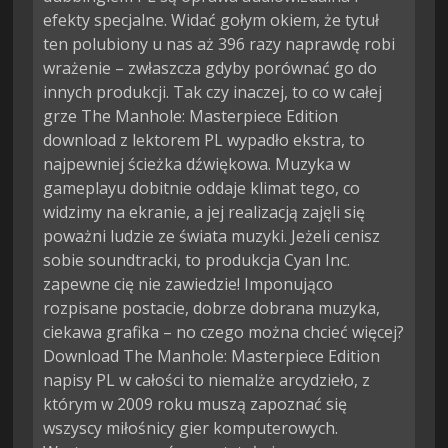
efekty specjalne. Widać gołym okiem, że tytuł
ten polubiony u nas aż 396 razy naprawdę robi
wrażenie – zwłaszcza gdyby porównać go do
innych produkcji. Tak czy inaczej, to co w całej
grze The Manhole: Masterpiece Edition
download z lektorem PL wypadło ekstra, to
najpewniej ścieżka dźwiękowa. Muzyka w
gameplayu dobitnie oddaje klimat tego, co
widzimy na ekranie, a jej realizacją zajęli się
poważni ludzie ze świata muzyki. Jeżeli cenisz
sobie soundtracki, to produkcja Cyan Inc.
zapewne cię nie zawiedzie! Imponująco
rozpisane postacie, dobrze dobrana muzyka,
ciekawa grafika – no czego można chcieć więcej?
Download The Manhole: Masterpiece Edition
napisy PL w całości to niemalże arcydzieło, z
którym w 2009 roku muszą zapoznać się
wszyscy miłośnicy gier komputerowych.