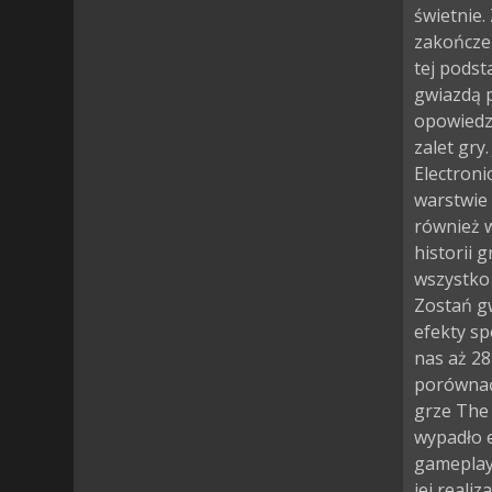
świetnie.
zakończen
tej podst
gwiazdą p
opowiedzi
zalet gry
Electroni
warstwie 
również w
historii 
wszystko 
Zostań g
efekty sp
nas aż 28
porównać 
grze The
wypadło 
gameplayu
jej realiz