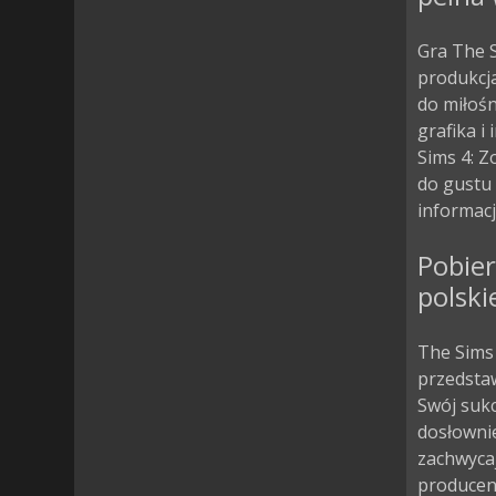
Gra The S
produkcja
do miłoś
grafika i
Sims 4: 
do gustu 
informacj
Pobier
polski
The Sims
przedstaw
Swój sukc
dosłownie
zachwycaj
producen