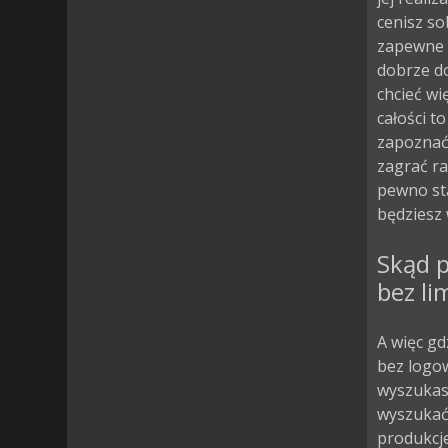
cenisz so
zapewne c
dobrze d
chcieć wi
całości t
zapoznać
zagrać ra
pewno sta
będziesz 
Skąd 
bez li
A więc gd
bez logow
wyszukasz
wyszukać 
produkcje