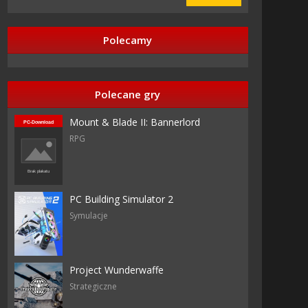
Polecamy
azy
Polecane gry
Mount & Blade II: Bannerlord
RPG
is
re
PC Building Simulator 2
Symulacje
nic
.
Project Wunderwaffe
Strategiczne