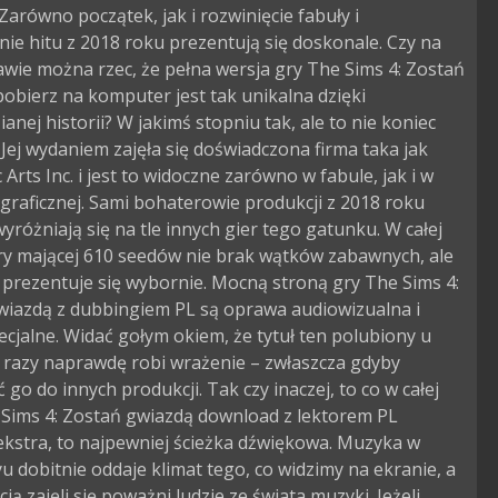
 Zarówno początek, jak i rozwinięcie fabuły i
ie hitu z 2018 roku prezentują się doskonale. Czy na
awie można rzec, że pełna wersja gry The Sims 4: Zostań
obierz na komputer jest tak unikalna dzięki
anej historii? W jakimś stopniu tak, ale to nie koniec
. Jej wydaniem zajęła się doświadczona firma taka jak
c Arts Inc. i jest to widoczne zarówno w fabule, jak i w
graficznej. Sami bohaterowie produkcji z 2018 roku
yróżniają się na tle innych gier tego gatunku. W całej
gry mającej 610 seedów nie brak wątków zabawnych, ale
prezentuje się wybornie. Mocną stroną gry The Sims 4:
wiazdą z dubbingiem PL są oprawa audiowizualna i
ecjalne. Widać gołym okiem, że tytuł ten polubiony u
 razy naprawdę robi wrażenie – zwłaszcza gdyby
go do innych produkcji. Tak czy inaczej, to co w całej
 Sims 4: Zostań gwiazdą download z lektorem PL
ekstra, to najpewniej ścieżka dźwiękowa. Muzyka w
 dobitnie oddaje klimat tego, co widzimy na ekranie, a
acją zajęli się poważni ludzie ze świata muzyki. Jeżeli