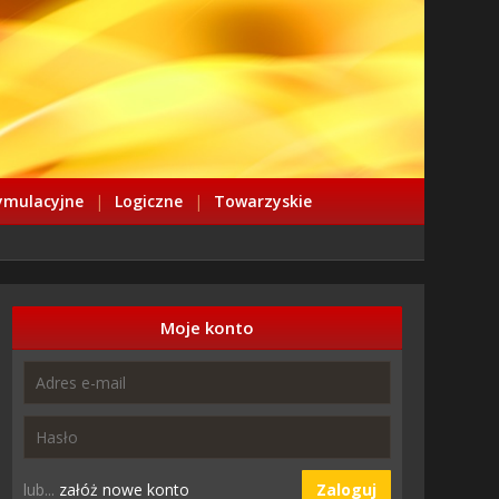
ymulacyjne
|
Logiczne
|
Towarzyskie
Moje konto
lub...
załóż nowe konto
Zaloguj