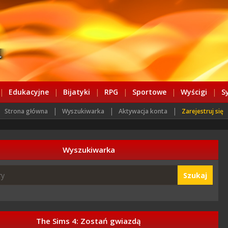
|
Edukacyjne
|
Bijatyki
|
RPG
|
Sportowe
|
Wyścigi
|
S
|
|
|
Strona główna
Wyszukiwarka
Aktywacja konta
Zarejestruj się
Wyszukiwarka
Szukaj
The Sims 4: Zostań gwiazdą