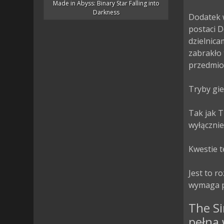
Made in Abyss: Binary Star Falling into
Darkness
Dodatek 
postaci D
dzielnic
zabrakło
przedmiot
Tryby gier
Tak jak T
wyłącznie
Kwestie t
Jest to r
wymaga p
The S
pełna 