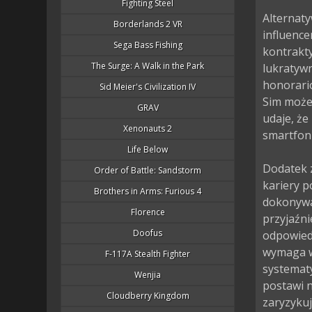
Fighting Steel
Alternaty
Borderlands 2 VR
influence
Sega Bass Fishing
kontrakty
The Surge: A Walk in the Park
lukratyw
honorarió
Sid Meier's Civilization IV
Sim może
GRAV
udaje, że
Xenonauts 2
smartfonu
Life Below
Dodatek 
Order of Battle: Sandstorm
kariery 
Brothers in Arms: Furious 4
dokonywa
Florence
przyjaźni
Doofus
odpowiedn
wymaga w
F-117A Stealth Fighter
systematy
Wenjia
postawi n
Cloudberry Kingdom
zaryzykuj