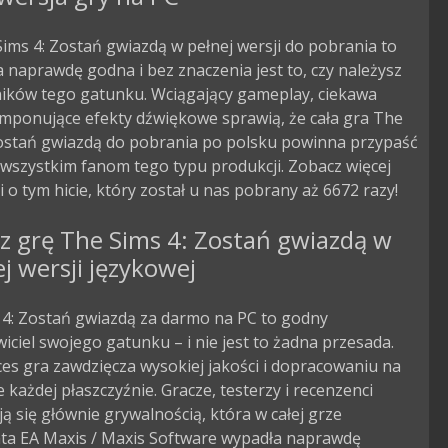
ims 4: Zostań gwiazdą w pełnej wersji do pobrania to
 naprawdę godna i bez znaczenia jest to, czy należysz
ników tego gatunku. Wciągający gameplay, ciekawa
 imponujące efekty dźwiękowe sprawią, że cała gra The
Zostań gwiazdą do pobrania po polsku powinna przypaść
wszystkim fanom tego typu produkcji. Zobacz więcej
i o tym hicie, który został u nas pobrany aż 6672 razy!
z grę The Sims 4: Zostań gwiazdą w
ej wersji językowej
 4: Zostań gwiazdą za darmo na PC to godny
iciel swojego gatunku – i nie jest to żadna przesada.
es gra zawdzięcza wysokiej jakości i dopracowaniu na
 każdej płaszczyźnie. Gracze, testerzy i recenzenci
ą się głównie grywalnością, która w całej grze
ta EA Maxis / Maxis Software wypadła naprawdę