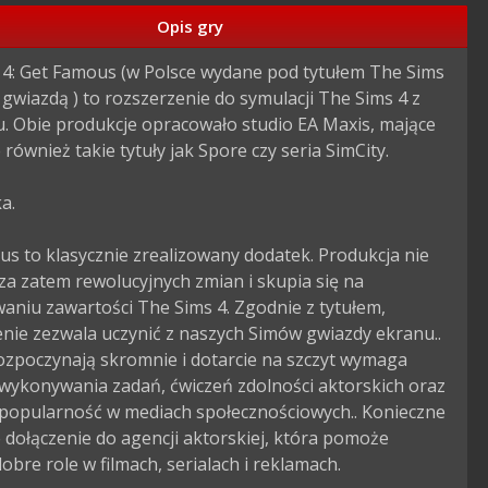
Opis gry
 4: Get Famous (w Polsce wydane pod tytułem The Sims 
 gwiazdą ) to rozszerzenie do symulacji The Sims 4 z 
. Obie produkcje opracowało studio EA Maxis, mające 
 również takie tytuły jak Spore czy seria SimCity.

.

s to klasycznie zrealizowany dodatek. Produkcja nie 
 zatem rewolucyjnych zmian i skupia się na 
niu zawartości The Sims 4. Zgodnie z tytułem, 
nie zezwala uczynić z naszych Simów gwiazdy ekranu.. 
ozpoczynają skromnie i dotarcie na szczyt wymaga 
wykonywania zadań, ćwiczeń zdolności aktorskich oraz 
 popularność w mediach społecznościowych.. Konieczne 
e dołączenie do agencji aktorskiej, która pomoże 
dobre role w filmach, serialach i reklamach.
