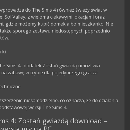
wprowadza do The Sims 4 również świeży świat w 
el Sol Valley, z wieloma ciekawymi lokacjami oraz 
ami, gdzie możemy kupić domek albo mieszkanko. Nie 
 także sporego zestawu niedostępnych poprzednio 
ów.

ki.

he Sims 4 , dodatek Zostań gwiazdą umożliwia 
 na zabawę w trybie dla pojedynczego gracza.

echniczne.

ozszerzenie niesamodzielne, co oznacza, że do działania 
odstawowej wersji The Sims 4.
ims 4: Zostań gwiazdą download –
wersja gry na PC