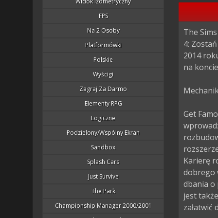
Widok Izometryczny
FPS
Na 2 Osoby
The Sims
4: Zostań
Platformówki
2014 roku
Polskie
na koncie
Wyścigi
Zagraj Za Darmo
Mechanika
Elementy RPG
Get Famou
Logiczne
wprowadza
Podzielony/wspólny Ekran
rozbudowa
Sandbox
rozszerze
Karierę r
Splash Cars
dobrego 
Just Survive
dbania o
The Park
jest takż
Championship Manager 2000/2001
załatwić 