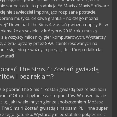
bie soundtracki, to produkcja EA Maxis / Maxis Software
ię nie zawiedzie! Imponująco rozpisane postacie,
obrana muzyka, ciekawa grafika – no czego można
ęcej? Download The Sims 4: Zostań gwiazdą napisy PL w
o niemalże arcydzieło, z którym w 2018 roku muszą
 się wszyscy miłośnicy gier komputerowych. Wystarczy
z, a tytuł ujrzany przez 8920 zainteresowanych na
nie się jedną z ważnych pozycji, do której co kilka lat
wracać!
pobrać The Sims 4: Zostań gwiazdą
mitów i bez reklam?
zie pobrać The Sims 4: Zostań gwiazdą bez rejestracji i
ania? Oto jest pytanie za sto punktów. W naszej bazie
 tę, jak i wiele innych gier ze spolszczeniem. Możesz
The Sims 4: Zostań gwiazdą z napisami PL i inne super
 z tego gatunku. Wystarczy mieć stabilne połączenie z