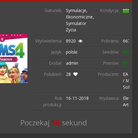
Gatunek:
Symulacje,
Kondycja:
Ekonomiczne,
Symulator
Życia
Wyświetlenia:
8920
Pobrano:
6672 r
Język:
polski
Seedów:
610
Dodał:
admin
Peerów:
55
Polubień:
28
Producent:
EA Max
/ Maxis
Softwa
Rok
16-11-
2018
Wydawca:
Electro
produkcji:
Arts Inc
Poczekaj
15
sekund