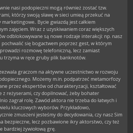
wnie nasi podopieczni mogą również zostać tzw. 
rami, którzy swoją sławę w sieci umieą przekuć na 
 marketingowe.. Bycie gwiazdą jest całkiem 
nym zajęciem. Wraz z uzyskiwaniem coraz większych 
w odblokowywane są nowe rodzaje interakcji: np. nasz 
 pochwalić się bogactwem poprzez gest, w którym 
 prowadzi rozmowę telefoniczną, lecz zamiast 
 trzyma w ręce gruby plik banknotów.

zezwala graczom na aktywne uczestnictwo w rozwoju 
podopiecznego. Możemy m.in. podpatrzeć metamorfozy 
ne przez ekspertów od charakteryzacji, kształtować 
e z reżyserami, czy dopilnować, żeby bohater 
io zagrał rolę. Zawód aktora nie trzeba do łatwych i 
ielu kluczowych wyborów. Przykładowo, 
cznie zmuszeni jesteśmy do decydowania, czy nasz Sim 
a bezpieczne, lecz pozbawione ikry aktorstwo, czy też 
e bardziej żywiołową grę.
