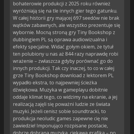
bohaterowie produkcji z 2025 roku również
wyróżniają się na tle innych gier tego gatunku.
W całej historii gry mającej 697 seedów nie brak
wątków zabawnych, ale wszystko prezentuje się
wybornie. Mocną stroną gry Tiny Bookshop z
dubbingiem PL są oprawa audiowizualna i
efekty specjalne. Widać gołym okiem, że tytuł
ten polubiony u nas aż 844 razy naprawdę robi
wrażenie – zwłaszcza gdyby porównać go do
innych produkcji. Tak czy inaczej, to co w całej
grze Tiny Bookshop download z lektorem PL
wypadło ekstra, to najpewniej ścieżka
dźwiękowa. Muzyka w gameplayu dobitnie
oddaje klimat tego, co widzimy na ekranie, a jej
realizacją zajęli się poważni ludzie ze świata
muzyki. Jeżeli cenisz sobie soundtracki, to
produkcja neoludic games zapewne cię nie
zawiedzie! Imponująco rozpisane postacie,
dobrze dobrana muzyka, ciekawa grafika – no