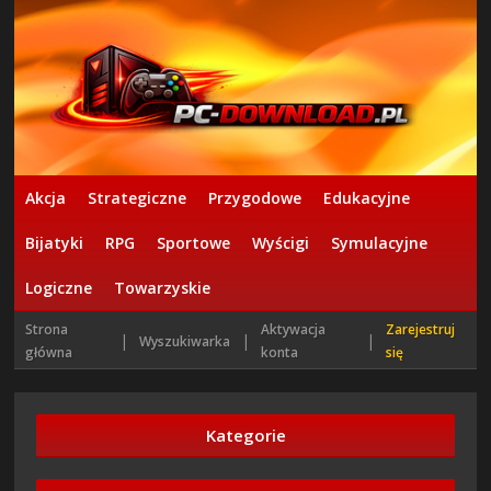
Akcja
Strategiczne
Przygodowe
Edukacyjne
Bijatyki
RPG
Sportowe
Wyścigi
Symulacyjne
Logiczne
Towarzyskie
Strona
Aktywacja
Zarejestruj
|
|
|
Wyszukiwarka
główna
konta
się
Kategorie