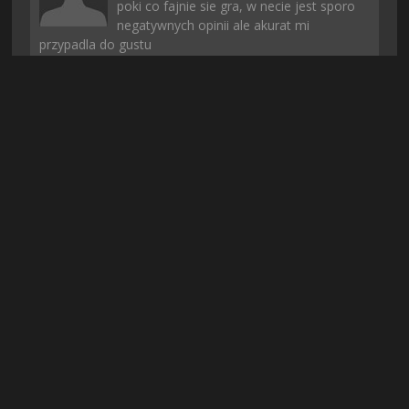
poki co fajnie sie gra, w necie jest sporo
negatywnych opinii ale akurat mi
przypadla do gustu
+
19
-
1
Mirogg
| 3 dni temu
ludzie przyzwyczajajcie sie do
rejestrowania na tego typu stronach bo
niestety teraz to juz norma, wazne ze da
sie tu pobrac dzialajace gry. najgorzej ze niektore
strony oszukuja i po opłaceniu nic sie nie dostaje a
potem ludzie mysla ze kazda strona z rejestracją i
opłatą to oszustwo
+
17
-
1
Krawcu
| 5 dni temu
No i tutaj bez problemu mozna pobrac,
dobrze ze strona znowu dziala bo w
innych serwisach nie moglem tego
znalezc, wszedzie chyba usuwaja za prawa autorskie
+
14
-
2