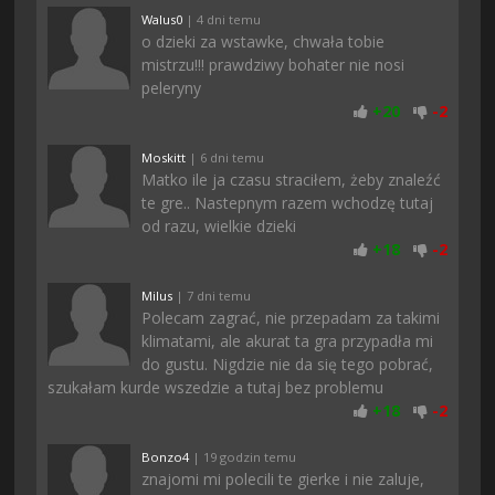
Walus0
| 4 dni temu
o dzieki za wstawke, chwała tobie
mistrzu!!! prawdziwy bohater nie nosi
peleryny
+
20
-
2
Moskitt
| 6 dni temu
Matko ile ja czasu straciłem, żeby znaleźć
te gre.. Nastepnym razem wchodzę tutaj
od razu, wielkie dzieki
+
18
-
2
Milus
| 7 dni temu
Polecam zagrać, nie przepadam za takimi
klimatami, ale akurat ta gra przypadła mi
do gustu. Nigdzie nie da się tego pobrać,
szukałam kurde wszedzie a tutaj bez problemu
+
18
-
2
Bonzo4
| 19 godzin temu
znajomi mi polecili te gierke i nie zaluje,