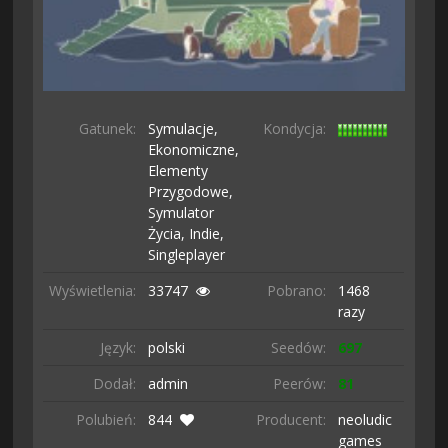
Gatunek:
Symulacje,
Kondycja:
Ekonomiczne,
Elementy
Przygodowe,
Symulator
Życia,
Indie,
Singleplayer
Wyświetlenia:
33747
Pobrano:
1468
razy
Język:
polski
Seedów:
697
Dodał:
admin
Peerów:
81
Polubień:
844
Producent:
neoludic
games