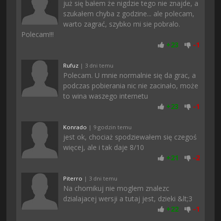
już się bałem że nigdzie tego nie znajde, a
szukałem chyba z godzine... ale polecam,
warto zagrać, szybko mi sie pobralo.
Polecam!!!
+
23
-
1
Rufuz
| 3 dni temu
Polecam. U mnie normalnie się da grac, a
podczas pobierania nic nie zacinało, może
to wina waszego internetu
+
23
-
1
Konrado
| 9 godzin temu
jest ok, chociaż spodziewałem się czegoś
więcej, ale i tak daje 8/10
+
21
-
2
Piterro
| 3 dni temu
Na chomikuj nie moglem znalezc
dzialajacej wersji a tutaj jest, dzieki &lt;3
+
22
-
1