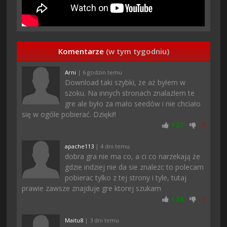
Komentarze
(w tym tygodniu)
Arni
| 6 godzin temu
Download taki szybki, że aż byłem w
szoku. Na innych stronach znalazlem te
gre ale było za mało seedów i nie chciało
się w ogóle pobierać. Dzięki!!
+
27
-
1
apache113
| 4 dni temu
dobra gra nie ma co, a ci co narzekają że
gdzie indziej nie da sie znalezc to polecam
pobierac tylko z tej strony i tyle, tutaj
prawie zawsze znajduje gre ktorej szukam
+
24
-
1
Maitu8
| 3 dni temu