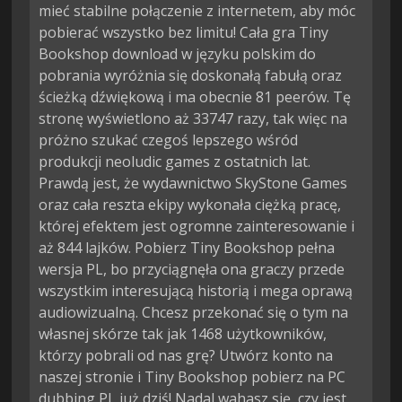
mieć stabilne połączenie z internetem, aby móc
pobierać wszystko bez limitu! Cała gra Tiny
Bookshop download w języku polskim do
pobrania wyróżnia się doskonałą fabułą oraz
ścieżką dźwiękową i ma obecnie 81 peerów. Tę
stronę wyświetlono aż 33747 razy, tak więc na
próżno szukać czegoś lepszego wśród
produkcji neoludic games z ostatnich lat.
Prawdą jest, że wydawnictwo SkyStone Games
oraz cała reszta ekipy wykonała ciężką pracę,
której efektem jest ogromne zainteresowanie i
aż 844 lajków. Pobierz Tiny Bookshop pełna
wersja PL, bo przyciągnęła ona graczy przede
wszystkim interesującą historią i mega oprawą
audiowizualną. Chcesz przekonać się o tym na
własnej skórze tak jak 1468 użytkowników,
którzy pobrali od nas grę? Utwórz konto na
naszej stronie i Tiny Bookshop pobierz na PC
dubbing PL już dziś! Nadal wahasz się, czy jest