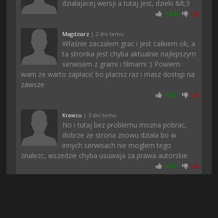
dzialajacej wersji a tutaj jest, dzieki &lt;3
+
24
-
2
Magdziarz
| 2 dni temu
Właśnie zaczalem grac i jest całkiem ok, a
ta stronka jest chyba aktualnie najlepszym
serwisem z grami i filmami :) Powiem
wam że warto zapłacić bo płacisz raz i masz dostęp na
zawsze
+
23
-
2
Krawcu
| 3 dni temu
No i tutaj bez problemu mozna pobrac,
dobrze ze strona znowu dziala bo w
innych serwisach nie moglem tego
znalezc, wszedzie chyba usuwaja za prawa autorskie
+
23
-
2
Zordon
| 6 dni temu
Pobieranie u mnie sie nie zatrzymalo jak
to zwykle bywa gdy pobieram z innych
stron i gierka pobrana dosyc szybko.