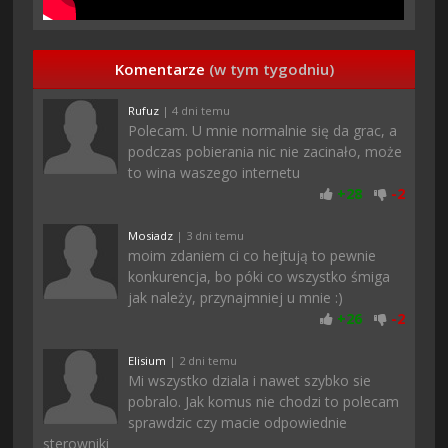
Komentarze
(w tym tygodniu)
Rufuz
| 4 dni temu
Polecam. U mnie normalnie się da grac, a
podczas pobierania nic nie zacinało, może
to wina waszego internetu
+
28
-
2
Mosiadz
| 3 dni temu
moim zdaniem ci co hejtują to pewnie
konkurencja, bo póki co wszystko śmiga
jak należy, przynajmniej u mnie :)
+
26
-
2
Elisium
| 2 dni temu
Mi wszystko dziala i nawet szybko sie
pobralo. Jak komus nie chodzi to polecam
sprawdzic czy macie odpowiednie
sterowniki