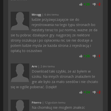
+
26
-
2
Mirogg
| 6 dni temu
ludzie przyzwyczajajcie sie do
rejestrowania na tego typu stronach bo
niestety teraz to juz norma, wazne ze da
sie tu pobrac dzialajace gry. najgorzej ze niektore
strony oszukuja i po opłaceniu nic sie nie dostaje a
potem ludzie mysla ze kazda strona z rejestracją i
opłatą to oszustwo
+
26
-
1
Arni
| 2 dni temu
Download taki szybki, że aż byłem w
szoku. Na innych stronach znalazlem te
gre ale było za mało seedów i nie chciało
się w ogóle pobierać. Dzięki!!
+
24
-
2
Piterro
| 12 godzin temu
Na chomikuj nie moglem znalezc