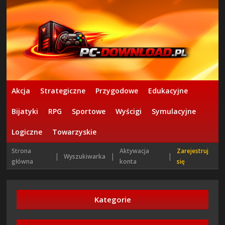
Akcja
Strategiczne
Przygodowe
Edukacyjne
Bijatyki
RPG
Sportowe
Wyścigi
Symulacyjne
Logiczne
Towarzyskie
Strona
Aktywacja
Zarejestruj
|
|
|
Wyszukiwarka
główna
konta
się
Kategorie