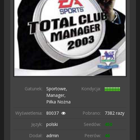
Gatunek:
Sportowe,
Kondycja:
Manager,
Piłka Nożna
Wyświetlenia:
80037
Pobrano:
7382 razy
Język:
polski
Seedów:
450
Dodał:
admin
Peerów:
46