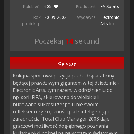
Polubień:
605
Producent:
EA Sports
Rok
20-09-
2002
Wydawca:
Electronic
produkcji:
Arts Inc.
Poczekaj
13
sekund
Opis gry
Kolejna sportowa pozycja pochodząca z firmy 
będącej prawdziwym gigantem w tej dziedzinie - 
Electronic Arts, tym razem, w odróżnieniu od 
np. serii FIFA, skierowana do wielbicieli 
budowana sukcesu zespołu nie swóim 
refleksem czy zręcznością, ale inteligencją i 
zaradnością. Total Club Manager 2003 daje 
graczowi możliwość dogłębnego poznania 
kulisów piłki nożnej na najwyższym światowym 