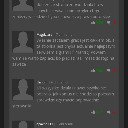
dobrze ze strona znowu dziala bo w
innych serwisach nie moglem tego
znalezc, wszedzie chyba usuwaja za prawa autorskie
+
26
-
2
Magdziarz
| 7 dni temu
Właśnie zaczalem grac i jest całkiem ok, a
ta stronka jest chyba aktualnie najlepszym
serwisem z grami i filmami :) Powiem
wam że warto zapłacić bo płacisz raz i masz dostęp na
zawsze
+
25
-
2
Elisium
| 6 dni temu
Mi wszystko dziala i nawet szybko sie
pobralo. Jak komus nie chodzi to polecam
sprawdzic czy macie odpowiednie
sterowniki
+
25
-
2
apache113
| 3 dni temu