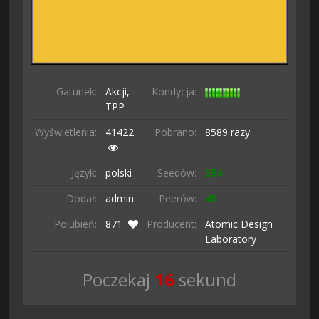
Gatunek:
Akcji,
Kondycja:
TPP
Wyświetlenia:
41422
Pobrano:
8589 razy
Język:
polski
Seedów:
554
Dodał:
admin
Peerów:
45
Polubień:
871
Producent:
Atomic Design
Laboratory
Poczekaj
15
sekund