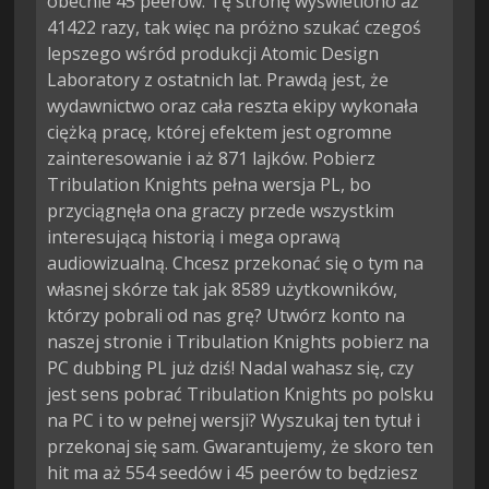
obecnie 45 peerów. Tę stronę wyświetlono aż
41422 razy, tak więc na próżno szukać czegoś
lepszego wśród produkcji Atomic Design
Laboratory z ostatnich lat. Prawdą jest, że
wydawnictwo oraz cała reszta ekipy wykonała
ciężką pracę, której efektem jest ogromne
zainteresowanie i aż 871 lajków. Pobierz
Tribulation Knights pełna wersja PL, bo
przyciągnęła ona graczy przede wszystkim
interesującą historią i mega oprawą
audiowizualną. Chcesz przekonać się o tym na
własnej skórze tak jak 8589 użytkowników,
którzy pobrali od nas grę? Utwórz konto na
naszej stronie i Tribulation Knights pobierz na
PC dubbing PL już dziś! Nadal wahasz się, czy
jest sens pobrać Tribulation Knights po polsku
na PC i to w pełnej wersji? Wyszukaj ten tytuł i
przekonaj się sam. Gwarantujemy, że skoro ten
hit ma aż 554 seedów i 45 peerów to będziesz