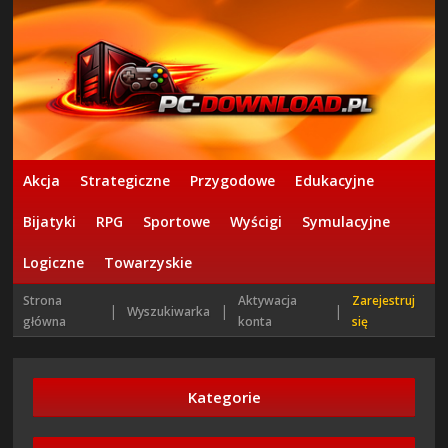
Akcja
Strategiczne
Przygodowe
Edukacyjne
Bijatyki
RPG
Sportowe
Wyścigi
Symulacyjne
Logiczne
Towarzyskie
Strona
Aktywacja
Zarejestruj
|
|
|
Wyszukiwarka
główna
konta
się
Kategorie