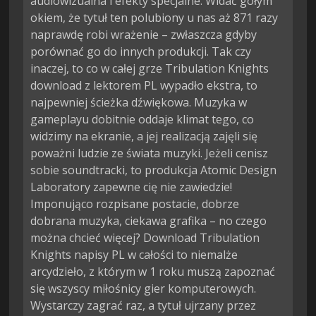
audiowizualna i efekty specjalne. Widać gołym
okiem, że tytuł ten polubiony u nas aż 871 razy
naprawdę robi wrażenie – zwłaszcza gdyby
porównać go do innych produkcji. Tak czy
inaczej, to co w całej grze Tribulation Knights
download z lektorem PL wypadło ekstra, to
najpewniej ścieżka dźwiękowa. Muzyka w
gameplayu dobitnie oddaje klimat tego, co
widzimy na ekranie, a jej realizacją zajęli się
poważni ludzie ze świata muzyki. Jeżeli cenisz
sobie soundtracki, to produkcja Atomic Design
Laboratory zapewne cię nie zawiedzie!
Imponująco rozpisane postacie, dobrze
dobrana muzyka, ciekawa grafika – no czego
można chcieć więcej? Download Tribulation
Knights napisy PL w całości to niemalże
arcydzieło, z którym w 1 roku muszą zapoznać
się wszyscy miłośnicy gier komputerowych.
Wystarczy zagrać raz, a tytuł ujrzany przez