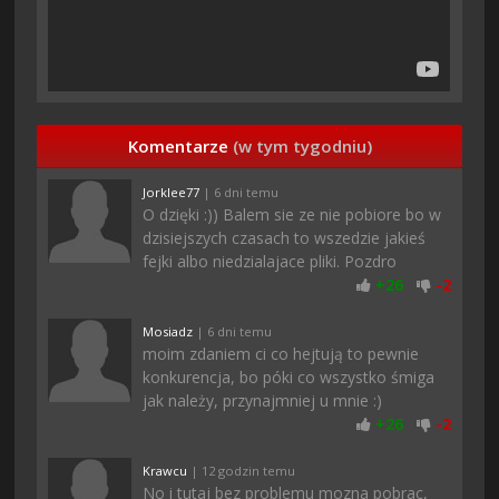
Komentarze
(w tym tygodniu)
Jorklee77
| 6 dni temu
O dzięki :)) Balem sie ze nie pobiore bo w
dzisiejszych czasach to wszedzie jakieś
fejki albo niedzialajace pliki. Pozdro
+
26
-
2
Mosiadz
| 6 dni temu
moim zdaniem ci co hejtują to pewnie
konkurencja, bo póki co wszystko śmiga
jak należy, przynajmniej u mnie :)
+
26
-
2
Krawcu
| 12 godzin temu
No i tutaj bez problemu mozna pobrac,