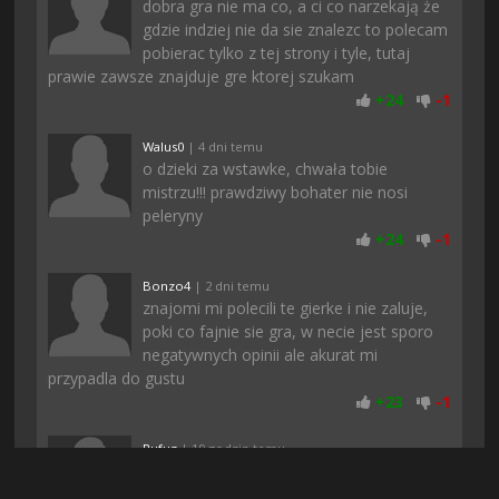
dobra gra nie ma co, a ci co narzekają że
gdzie indziej nie da sie znalezc to polecam
pobierac tylko z tej strony i tyle, tutaj
prawie zawsze znajduje gre ktorej szukam
+
24
-
1
Walus0
| 4 dni temu
o dzieki za wstawke, chwała tobie
mistrzu!!! prawdziwy bohater nie nosi
peleryny
+
24
-
1
Bonzo4
| 2 dni temu
znajomi mi polecili te gierke i nie zaluje,
poki co fajnie sie gra, w necie jest sporo
negatywnych opinii ale akurat mi
przypadla do gustu
+
23
-
1
Rufuz
| 19 godzin temu
Polecam. U mnie normalnie się da grac, a
podczas pobierania nic nie zacinało, może